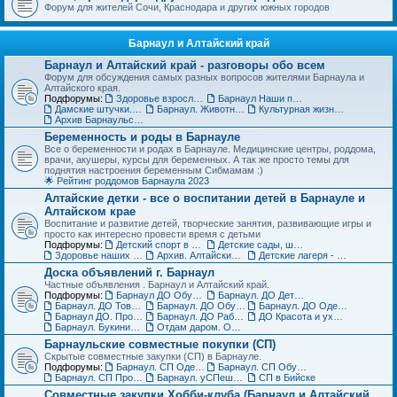
Форум для жителей Сочи, Краснодара и других южных городов
Барнаул и Алтайский край
Барнаул и Алтайский край - разговоры обо всем
Форум для обсуждения самых разных вопросов жителями Барнаула и
Алтайского края.
Подфорумы:
Здоровье взрослых в Барнауле
Барнаул Наши праздники
Дамские штучки. Красота, уход, пластическая хирургия в Барнауле
Барнаул. Животные и растения, флора и фауна
Культурная жизнь в Барнауле для взрослых и детей
Архив Барнаульского раздела
Беременность и роды в Барнауле
Все о беременности и родах в Барнауле. Медицинские центры, роддома,
врачи, акушеры, курсы для беременных. А так же просто темы для
поднятия настроения беременным Сибмамам :)
🌟 Рейтинг роддомов Барнаула 2023
Алтайские детки - все о воспитании детей в Барнауле и
Алтайском крае
Воспитание и развитие детей, творческие занятия, развивающие игры и
просто как интересно провести время с детьми
Подфорумы:
Детский спорт в Барнауле и Алтайском крае
Детские сады, школы, вузы, ссузы Барнаула и Алтайского края
Здоровье наших деток - Барнаул
Архив. Алтайские детки
Детские лагеря - летние, пришкольные, языковые
Доска объявлений г. Барнаул
Частные объявления . Барнаул и Алтайский край.
Подфорумы:
Барнаул ДО Обувь для детей
Барнаул. ДО Детская одежда
Барнаул. ДО Товары для детей
Барнаул. ДО Обувь для взрослых
Барнаул. ДО Одежда для взрослых
Барнаул ДО. Продажа животных и растений
Барнаул. ДО Работа и услуги
ДО Красота и уход за телом в Барнауле
Барнаул. Букинист - ДО Книги и журналы
Отдам даром. Объявления в Барнауле
Барнаульские совместные покупки (СП)
Скрытые совместные закупки (СП) в Барнауле.
Подфорумы:
Барнаул. СП Одежда (взрослая и детская)
Барнаул. СП Обувь, галантерея и аксессуары
Барнаул. СП Прочие товары
Барнаул. уСПешная песочница
СП в Бийске
Совместные закупки Хобби-клуба (Барнаул и Алтайский