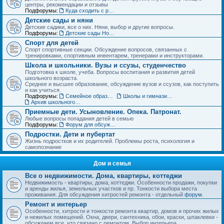
центры, рекомендации и отзывы
Подфорумы:
Куда сходить с ребенком. Детские театры, развлекательные центры, выставки и музеи
Детские сады и няни
Детские садики, все о них. Няни, выбор и другие вопросы.
Подфорумы:
Детские сады Новосибирска: адреса и отзывы
Спорт для детей
Спорт спортивные секции. Обсуждение вопросов, связанных с
тренировками, спортивным инвентарем, тренерами и инструкторами.
Школа и школьники. Вузы и ссузы, студенчество
Подготовка к школе, учеба. Вопросы воспитания и развития детей
школьного возраста.
Среднее и высшее образование, обсуждение вузов и ссузов, как поступить
и как учиться.
Подфорумы:
Семейное образование. Экстернат
Школы и гимназии Новосибирска и НСО: отзывы о школах и учителях
Архив школьного раздела
Приемные дети. Усыновление. Опека. Патронат.
Любые вопросы попадания детей в семью
Подфорумы:
Форум для обсуждения личных историй наставничества и опеки
Подростки. Дети и пубертат
Жизнь подростков и их родителей. Проблемы роста, психология и
самопознание
Дом и семья
Все о недвижимости. Дома, квартиры, коттеджи
Недвижимость - квартиры, дома, коттеджи. Особенности продажи, покупки
и аренды жилья, земельных участков и пр. Тонкости выбора места
проживания. Для обсуждения хитростей ремонта - отдельный
форум
.
Ремонт и интерьер
Особенности, хитрости и тонкости ремонта квартир, домов и прочих жилых
и нежилых помещений. Окна, двери, сантехника, обои, краски, шпаклевки -
обсуждаем все, что связано с ремонтом. Выбор интерьера.