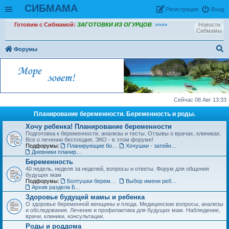
СИБМАМА
Рeгиcтpaция
Вход
Готовим с Сибмамой:
ЗАГОТОВКИ ИЗ ОГУРЦОВ
>>>>
Новости
Сибмамы
Форумы
ои
ск
Сейчас 08 Авг 13:33
Планирование беременности. Беременность и роды.
Хочу ребенка! Планирование беременности
Подготовка к беременности, анализы и тесты. Отзывы о врачах, клиниках.
Все о лечении бесплодия, ЭКО - в этом форуме!
Подфорумы:
Планирующие болтушки
Хочушки - затейницы
Дневники планирования беременности
Беременность
40 недель, неделя за неделей, вопросы и ответы. Форум для общения
будущих мам
Подфорумы:
Болтушки беременных
Выбор имени ребенку
Архив раздела Беременность
Здоровье будущей мамы и ребенка
О здоровье беременной женщины и плода. Медицинские вопросы, анализы
и обследования. Лечение и профилактика для будущих мам. Наблюдение,
врачи, клиники, консультации.
Роды и роддома