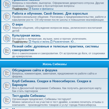
Вопросы о пособиях, выплатах. Оформление декретного отпуска. Другие
правовые, юридические и бухгалтерские вопросы
Подфорумы:
Банки и финансы
Работа и обучение. Свой бизнес. Для взрослых
Профессиональное общение. Разговоры о предпринимательстве, работе и
карьерном росте. Об обучении после школы и повышении квалификации.
О вере
Мирное общение, обсуждение вопросов веры, религиозного воспитания
детей
Культурная жизнь
Беседуем о литературе, музыке, кино и прочих увлечениях.
Подфорумы:
Наука и жизнь
Развлечения. Юмор, анекдоты. Игры, задачки и тесты
Познай себя: духовные и телесные практики, системы
саморазвития
Все о самопознании и саморазвитии. От астрологии до йоги, от соционики
до нумерологии.
Жизнь Сибмамы
Обсуждение сайта и форума
Вопросы, комментарии, замечания, предложения по работе сайта и
форума.
Клуб Сибмама. Скидки в Новосибирске. Скидки в
Барнауле
Все о Дисконтной программе Сибмама. Как получить дисконтную карту.
Как стать партнером
Тест-драйв Сибмамы
Организации предлагают, Сибмамы тестируют!
Можно записаться на участие в тест-драйве, а можно почитать отзывы о
компаниях - производителях товаров и услуг города Новосибирска.