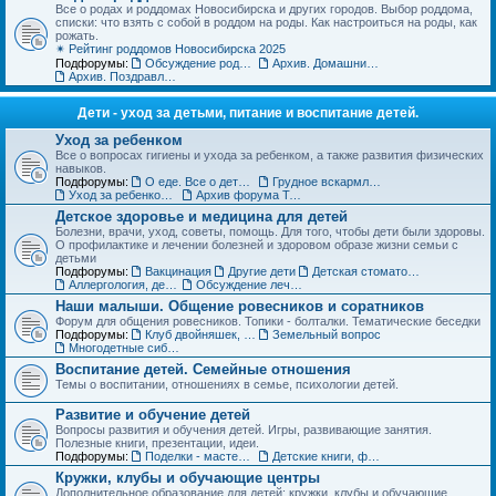
Все о родах и роддомах Новосибирска и других городов. Выбор роддома,
списки: что взять с собой в роддом на роды. Как настроиться на роды, как
рожать.
✴ Рейтинг роддомов Новосибирска 2025
Подфорумы:
Обсуждение роддомов
Архив. Домашние роды
Архив. Поздравления с рождением
Дети - уход за детьми, питание и воспитание детей.
Уход за ребенком
Все о вопросах гигиены и ухода за ребенком, а также развития физических
навыков.
Подфорумы:
О еде. Все о детском питании
Грудное вскармливание
Уход за ребенком. Архив форума
Архив форума Товары для детей
Детское здоровье и медицина для детей
Болезни, врачи, уход, советы, помощь. Для того, чтобы дети были здоровы.
О профилактике и лечении болезней и здоровом образе жизни семьи с
детьми
Подфорумы:
Вакцинация
Другие дети
Детская стоматология
Аллергология, дерматология, иммунология
Обсуждение лечебных учреждений и медицинских специалистов
Наши малыши. Общение ровесников и соратников
Форум для общения ровесников. Топики - болталки. Тематические беседки
Подфорумы:
Клуб двойняшек, тройняшек и так далее... :)
Земельный вопрос
Многодетные сибмамы
Воспитание детей. Семейные отношения
Темы о воспитании, отношениях в семье, психологии детей.
Развитие и обучение детей
Вопросы развития и обучения детей. Игры, развивающие занятия.
Полезные книги, презентации, идеи.
Подфорумы:
Поделки - мастерим с детьми
Детские книги, фильмы, аудиосказки
Кружки, клубы и обучающие центры
Дополнительное образование для детей: кружки, клубы и обучающие