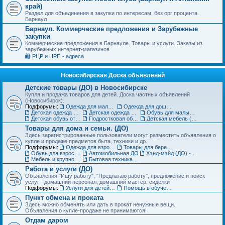
край)
Раздел для объединения в закупки по интересам, без орг процента.
Барнаул
Барнаул. Коммерческие предложения и Зарубежные
закупки
Коммерческие предложения в Барнауле. Товары и услуги. Заказы из
зарубежных интернет-магазинов
🛍️ РЦР и ЦРП - адреса
Новосибирская Доска объявлений
Детские товары (ДО) в Новосибирске
Купля и продажа товаров для детей. Доска частных объявлений
(Новосибирск).
Подфорумы:
Одежда для малышей до года (до 85 см)
Одежда для дошкольников (от 86 до 121 см)
Детская одежда на рост от 122 до 151 см
Детская одежда для подростков 152 см и выше
Обувь для малышей и дошколят (до 30 размера) (ДО)
Детская обувь от 31 до 36 размера (ДО)
Подростковая обувь от 37 размера (ДО)
Детская мебель (ДО)
Товары для дома и семьи. (ДО)
Здесь зарегистрированные пользователи могут разместить объявления о
купле и продаже предметов быта, техники и др.
Подфорумы:
Одежда для взрослых (ДО)
Товары для беременных и кормящих (ДО)
Обувь для взрослых (ДО)
Автомобильная ДО
Хэнд-мэйд (ДО) - Ручная работа. Объявления
Мебель и крупногабаритные товары для дома(ДО)
Бытовая техника, компьютеры и телефоны (ДО)
Работа и услуги (ДО)
Объявления "Ищу работу", "Предлагаю работу", предложение и поиск
услуг - домашний персонал, домашний мастер, сиделки
Подфорумы:
Услуги для детей. Объявления
Помощь в обучении. Репетиторы (ДО)
Пункт обмена и проката
Здесь можно обменять или дать в прокат ненужные вещи.
Объявления о купле-продаже не принимаются!
Отдам даром