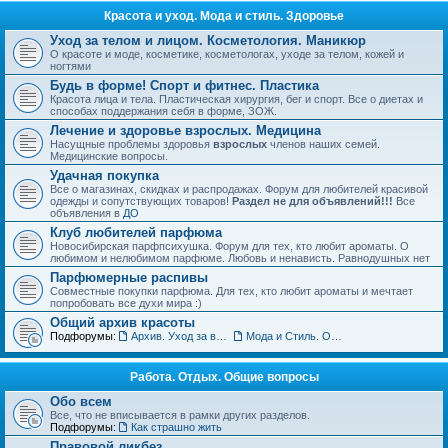
Красота и уход. Мода и стиль. Здоровье
Уход за телом и лицом. Косметология. Маникюр
О красоте и моде, косметике, косметологах, уходе за телом, кожей и
ногтями
Будь в форме! Спорт и фитнес. Пластика
Красота лица и тела. Пластическая хирургия, бег и спорт. Все о диетах и
способах поддержания себя в форме, ЗОЖ.
Лечение и здоровье взрослых. Медицина
Насущные проблемы здоровья
взрослых
членов наших семей.
Медицинские вопросы.
Удачная покупка
Все о магазинах, скидках и распродажах. Форум для любителей красивой
одежды и сопутствующих товаров!
Раздел не для объявлений!!!
Все
объявления в
ДО
Клуб любителей парфюма
Новосибирская парфпсихушка. Форум для тех, кто любит ароматы. О
любимом и нелюбимом парфюме. Любовь и ненависть. Равнодушных нет
Парфюмерные распивы
Совместные покупки парфюма. Для тех, кто любит ароматы и мечтает
попробовать все духи мира :)
Общий архив красоты
Подфорумы:
Архив. Уход за волосами. Прически
Мода и Стиль. Обсуждение тенденций
Работа. Отдых. Общие вопросы
Обо всем
Все, что не вписывается в рамки других разделов.
Подфорумы:
Как страшно жить
Правовой ликбез