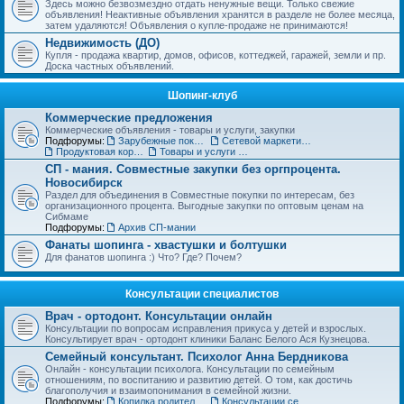
Здесь можно безвозмездно отдать ненужные вещи. Только свежие
объявления! Неактивные объявления хранятся в разделе не более месяца,
затем удаляются! Объявления о купле-продаже не принимаются!
Недвижимость (ДО)
Купля - продажа квартир, домов, офисов, коттеджей, гаражей, земли и пр.
Доска частных объявлений.
Шопинг-клуб
Коммерческие предложения
Коммерческие объявления - товары и услуги, закупки
Подфорумы:
Зарубежные покупки
Сетевой маркетинг, MLM
Продуктовая корзинка для вас и ваших детей
Товары и услуги для дома, строительства и ремонта. Бытовая техника.
СП - мания. Совместные закупки без оргпроцента.
Новосибирск
Раздел для объединения в Совместные покупки по интересам, без
организационного процента. Выгодные закупки по оптовым ценам на
Сибмаме
Подфорумы:
Архив СП-мании
Фанаты шопинга - хвастушки и болтушки
Для фанатов шопинга :) Что? Где? Почем?
Консультации специалистов
Врач - ортодонт. Консультации онлайн
Консультации по вопросам исправления прикуса у детей и взрослых.
Консультирует врач - ортодонт клиники Баланс Белого Ася Кузнецова.
Семейный консультант. Психолог Анна Бердникова
Онлайн - консультации психолога. Консультации по семейным
отношениям, по воспитанию и развитию детей. О том, как достичь
благополучия и взаимопонимания в семейной жизни.
Подфорумы:
Копилка родительского опыта
Консультации сексолога (18+)