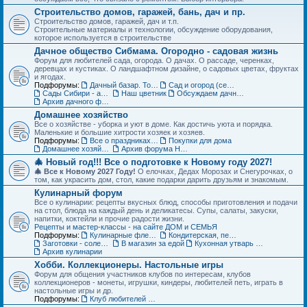
Строительство домов, гаражей, бань, дач и пр.
Строительство домов, гаражей, дач и т.п.
Строительные материалы и технологии, обсуждение оборудования,
которое используется в строительстве
Дачное общество Сибмама. Огородно - садовая жизнь
Форум для любителей сада, огорода. О дачах. О рассаде, черенках,
деревцах и кустиках. О ландшафтном дизайне, о садовых цветах, фруктах
и ягодах.
Подфорумы:
Дачный базар. Товары для дачи, сада и огорода
Сад и огород (семена, рассада, урожай)
Сады Сибири - авторские темы
Наш цветник
Обсуждаем дачные места - садовые общества
Архив дачного форума
Домашнее хозяйство
Все о хозяйстве - уборка и уют в доме. Как достичь уюта и порядка.
Маленькие и большие хитрости хозяек и хозяев.
Подфорумы:
Все о праздниках и подарках
Покупки для дома
Домашнее хозяйство. Архив форума
Архив форума Новый год
🎄 Новый год!!! Все о подготовке к Новому году 2027!
🎄 Все к Новому 2027 Году!
О елочках, Дедах Морозах и Снегурочках, о
том, как украсить дом, стол, какие подарки дарить друзьям и знакомым.
Кулинарный форум
Все о кулинарии: рецепты вкусных блюд, способы приготовления и подачи
на стол, блюда на каждый день и деликатесы. Супы, салаты, закуски,
напитки, коктейли и прочие радости жизни.
Рецепты и мастер-классы - на сайте ДОМ и СЕМЬЯ
Подфорумы:
Кулинарные флешмобы
Кондитерская, пекарня
Заготовки - соленья, варенья, маринады и пр.
В магазин за едой
Кухонная утварь - посуда и техника
Архив кулинарии
Хобби. Коллекционеры. Настольные игры
Форум для общения участников клубов по интересам, клубов
коллекционеров - монеты, игрушки, киндеры, любителей петь, играть в
настольные игры и др.
Подфорумы:
Клуб любителей кукол