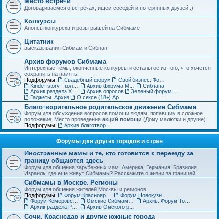
Место встречи
Договариваемся о встречах, ищем соседей и потерянных друзей :)
Конкурсы
Анонсы конкурсов и розыгрышей на Сибмаме
Цитатник
высказывания Сибмам и Сибпап
Архив форумов Сибмама
Интересные темы, оконченные конкурсы и остальное из того, что хочется
сохранить на память.
Подфорумы:
Свадебный форум
Свой бизнес. Форум для бизнес-леди
Kinder-story - коллекционирование игрушек из шоколадных яиц. Архив
Архив форума Место встречи
Сибпапа
Архив раздела Хэнд-мэйд (ДО)
Архив опросов
Зеленый форум. Архив
Гаджеты. Архив
О сексе (18+) Архив
Благотворительное родительское движение Сибмама
Форум для обсуждения вопросов помощи людям, попавшим в сложное
положение. Место проведения
акций помощи
(Дому малютки и другие).
Подфорумы:
Архив благотворительного форума
Форумы для других городов и стран
Иностранные мамы и те, кто готовится к переезду за
границу общаются здесь
Форум для общения зарубежных мам. Америка, Германия, Бразилия,
Израиль, где еще живут Сибмамы? Расскажите о жизни за границей.
Сибмамы в Москве. Регионы
Форум для общения жителей Москвы и регионов
Подфорумы:
Форум Красноярских мам и пап
Форум Новокузнецких мам и пап
Форум Кемеровских мам и пап
Омские Сибмамы общаются здесь :)
Архив. Форум Томских мам и пап
Архив раздела Регионы
Архив Омского раздела
Сочи, Краснодар и другие южные города