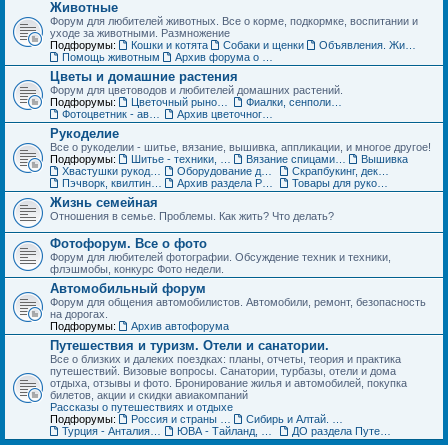
Животные
Форум для любителей животных. Все о корме, подкормке, воспитании и
уходе за животными. Размножение
Подфорумы:
Кошки и котята
Собаки и щенки
Объявления. Животные. Покупка, продажа, обмен и др.
Помощь животным
Архив форума о домашних животных
Цветы и домашние растения
Форум для цветоводов и любителей домашних растений.
Подфорумы:
Цветочный рынок. Объявления по домашним растениям
Фиалки, сенполии, глоксинии и компания. Геснериевые
Фотоцветник - авторские темы
Архив цветочного форума
Рукоделие
Все о рукоделии - шитье, вязание, вышивка, аппликации, и многое другое!
Подфорумы:
Шитье - техники, выкройки, обсуждение
Вязание спицами и крючком - схемы, фото, работы
Вышивка
Хвастушки рукодельниц
Оборудование для рукоделия
Скрапбукинг, декупаж, квилинг
Пэчворк, квилтинг,- лоскутное шитье
Архив раздела Рукоделие
Товары для рукоделия (ДО) Объявления
Жизнь семейная
Отношения в семье. Проблемы. Как жить? Что делать?
Фотофорум. Все о фото
Форум для любителей фотографии. Обсуждение техник и техники,
флэшмобы, конкурс Фото недели.
Автомобильный форум
Форум для общения автомобилистов. Автомобили, ремонт, безопасность
на дорогах.
Подфорумы:
Архив автофорума
Путешествия и туризм. Отели и санатории.
Все о близких и далеких поездках: планы, отчеты, теория и практика
путешествий. Визовые вопросы. Санатории, турбазы, отели и дома
отдыха, отзывы и фото. Бронирование жилья и автомобилей, покупка
билетов, акции и скидки авиакомпаний
Рассказы о путешествиях и отдыхе
Подфорумы:
Россия и страны ближнего зарубежья (СНГ)
Сибирь и Алтай. Активный отдых и туризм
Турция - Анталия, Мармарис, Стамбул
ЮВА - Тайланд, Вьетнам, Китай, Индия и другие страны
ДО раздела Путешествия. Жилье, туры, экскурсии