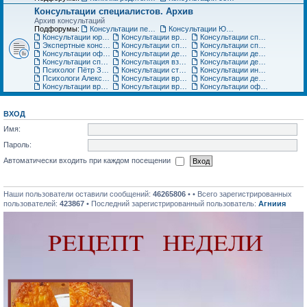
Консультации специалистов. Архив
Архив консультаций
Подфорумы:
Консультации педиатра
Консультации Юриста
Консультации юриста
Консультации врачей Центров семейной медицины
Консультации специалистов медицинского центра «Ласточка»
Экспертные консультации врачей «Клиники Пасман». Закрыто
Консультации специалистов медицинского центра АСТРА-МЕД
Консультации специалистов медицинского центра Авиценна
Консультации офтальмолога Игоря Плисова
Консультации детского офтальмолога клиники микрохирургии глаза ВИЖУ
Консультации детского уролога, детского хирурга
Консультации специалистов по грудному вскармливанию
Консультация взрослого невролога
Консультации детского невролога
Психолог Пётр Зарубин
Консультации стоматолога
Консультации инструкторов по материнскому искусству
Психологи Александр и Катерина Коломиец. Консультации по широкому кругу вопросов
Консультации врача гинеколога, детского гинеколога, оперирующего гинеколога
Консультации детских специалистов ЦНМТ
Консультации врача-педиатра Медицинского центра Юнона
Консультации врача-ортодонта
Консультации офтальмолога. Архив
ВХОД
Имя:
Пароль:
Автоматически входить при каждом посещении
Наши пользователи оставили сообщений:
46265806
• • Всего зарегистрированных
пользователей:
423867
• Последний зарегистрированный пользователь:
Агниия