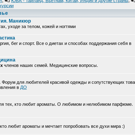
л
,
ЮВА - Тайланд, Вьетнам, Китай, Индия и другие страны
,
курсии
вье
гия. Маникюр
ах, уходе за телом, кожей и ногтями
астика
гия, бег и спорт. Все о диетах и способах поддержания себя в
едицина
х
членов наших семей. Медицинские вопросы.
х. Форум для любителей красивой одежды и сопутствующих това
явления в
ДО
я тех, кто любит ароматы. О любимом и нелюбимом парфюме.
кто любит ароматы и мечтает попробовать все духи мира :)