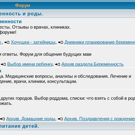
Форум
енность и роды.
менности
есты. Отзывы о врачах, клиниках.
 форуме!
и
,
Хочушки - затейницы
,
Дневники планирования беремен
 и ответы. Форум для общения будущих мам
,
Выбор имени ребенку
,
Архив раздела Беременность
а
а. Медицинские вопросы, анализы и обследования. Лечение и
ние, врачи, клиники, консультации.
других городов. Выбор роддома, списки: что взять с собой в ро
ожать.
Архив. Домашние роды
,
Архив. Поздравления с рождени
спитание детей.