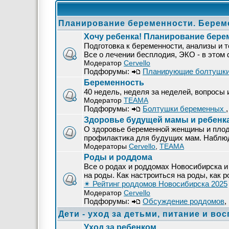
Планирование беременности. Берем
Хочу ребенка! Планирование бере
Подготовка к беременности, анализы и т
Все о лечении бесплодия, ЭКО - в этом
Модератор
Cervello
Подфорумы:
Планирующие болтушк
Беременность
40 недель, неделя за неделей, вопросы
Модератор
ТЕАМА
Подфорумы:
Болтушки беременных
Здоровье будущей мамы и ребенк
О здоровье беременной женщины и плод
профилактика для будущих мам. Наблюде
Модераторы
Cervello
,
ТЕАМА
Роды и роддома
Все о родах и роддомах Новосибирска и 
на роды. Как настроиться на роды, как р
✴ Рейтинг роддомов Новосибирска 2025
Модератор
Cervello
Подфорумы:
Обсуждение роддомов
,
Дети - уход за детьми, питание и во
Уход за ребенком