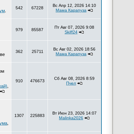
Вс Апр 12, 2026 14:10
542
67228
Мама Карапуза
ум
.
Пт Авг 07, 2026 9:08
979
85587
Skiff24
Вс Авг 02, 2026 18:56
362
25711
Мама Карапуза
тве
ом
Сб Авг 08, 2026 8:59
910
476673
Пчел
жай)
,
Вт Июн 23, 2026 14:07
1307
225883
Malinka2026
рума
,