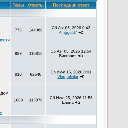
Темы
Ответы
Последний ответ
Сб Авг 08, 2026 0:42
776
144988
Amggold7
ности
Ср Авг 05, 2026 12:54
999
110818
Виктория
Ср Июл 15, 2026 0:01
810
62640
Vladpolinka
ддом
Сб Июл 25, 2026 11:58
1668
115878
Елена
ем