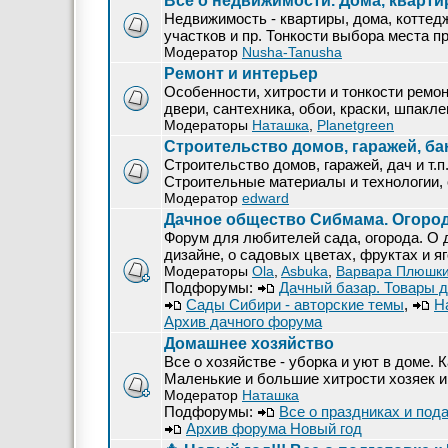
Все о недвижимости. Дома, кварти
Недвижимость - квартиры, дома, коттед
участков и пр. Тонкости выбора места 
Модератор
Nusha-Tanusha
Ремонт и интерьер
Особенности, хитрости и тонкости ремо
двери, сантехника, обои, краски, шпакл
Модераторы
Наташка
,
Planetgreen
Строительство домов, гаражей, бан
Строительство домов, гаражей, дач и т.п
Строительные материалы и технологии, 
Модератор
edward
Дачное общество Сибмама. Огород
Форум для любителей сада, огорода. О 
дизайне, о садовых цветах, фруктах и яг
Модераторы
Ola
,
Asbuka
,
Варвара Плюшк
Подфорумы:
Дачный базар. Товары д
Сады Сибири - авторские темы
,
Н
Архив дачного форума
Домашнее хозяйство
Все о хозяйстве - уборка и уют в доме. 
Маленькие и большие хитрости хозяек и
Модератор
Наташка
Подфорумы:
Все о праздниках и под
Архив форума Новый год