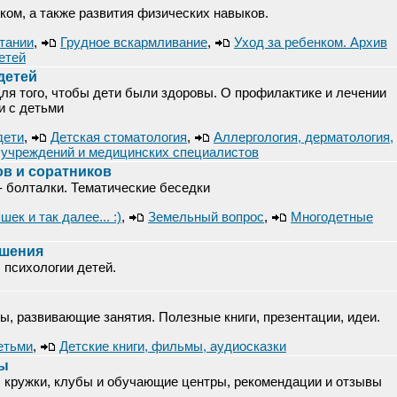
нком, а также развития физических навыков.
итании
,
Грудное вскармливание
,
Уход за ребенком. Архив
етей
детей
Для того, чтобы дети были здоровы. О профилактике и лечении
и с детьми
дети
,
Детская стоматология
,
Аллергология, дерматология,
учреждений и медицинских специалистов
в и соратников
- болталки. Тематические беседки
ек и так далее... :)
,
Земельный вопрос
,
Многодетные
ошения
 психологии детей.
ы, развивающие занятия. Полезные книги, презентации, идеи.
етьми
,
Детские книги, фильмы, аудиосказки
ры
: кружки, клубы и обучающие центры, рекомендации и отзывы