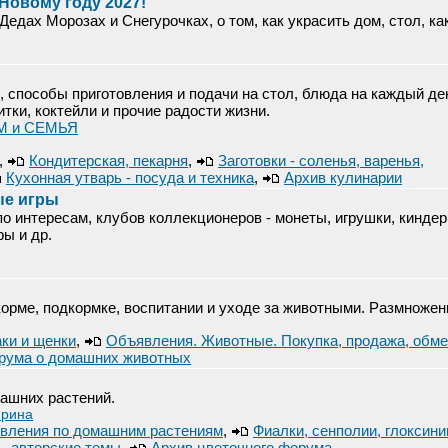
 Новому году 2027!
Дедах Морозах и Снегурочках, о том, как украсить дом, стол, ка
, способы приготовления и подачи на стол, блюда на каждый де
итки, коктейли и прочие радости жизни.
ОМ и СЕМЬЯ
,
Кондитерская, пекарня
,
Заготовки - соленья, варенья,
Кухонная утварь - посуда и техника
,
Архив кулинарии
ые игры
о интересам, клубов коллекционеров - монеты, игрушки, киндер
ры и др.
орме, подкормке, воспитании и уходе за животными. Размножен
ки и щенки
,
Объявления. Животные. Покупка, продажа, обме
рума о домашних животных
ашних растений.
рина
вления по домашним растениям
,
Фиалки, сенполии, глоксини
- авторские темы
,
Архив цветочного форума