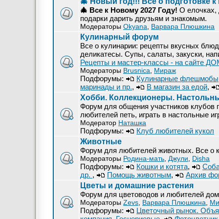
🎄 Новый год!!! Все о подготовке к
🎄 Все к Новому 2027 Году!
О елочках, 
подарки дарить друзьям и знакомым.
Модераторы
Okyana
,
Варвара Плюшкина
Кулинарный форум
Все о кулинарии: рецепты вкусных блюд
деликатесы. Супы, салаты, закуски, нап
Рецепты и мастер-классы - на сайте Д
Модераторы
Brusnica
,
Мираж
Подфорумы:
Кулинарные флешмобы
маринады и пр.
,
В магазин за едой
,
Хобби. Коллекционеры. Настольн
Форум для общения участников клубов п
любителей петь, играть в настольные иг
Модератор
Наташка
Подфорумы:
Клуб любителей кукол
Животные
Форум для любителей животных. Все о к
Модераторы
Родина-мать
,
Джули
,
Disha
Подфорумы:
Кошки и котята
,
Соба
др.
,
Помощь животным
,
Архив фо
Цветы и домашние растения
Форум для цветоводов и любителей дом
Модераторы
Zevs
,
Варвара Плюшкина
,
Ми
Подфорумы:
Цветочный рынок. Объя
компания. Геснериевые
,
Фотоцветник 