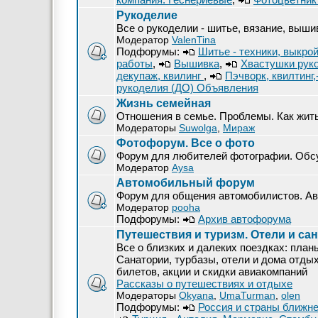
Рукоделие
Все о рукоделии - шитье, вязание, вышив
Модератор
ValenTina
Подфорумы:
Шитье - техники, выкро
работы
,
Вышивка
,
Хвастушки рук
декупаж, квилинг
,
Пэчворк, квилтинг
рукоделия (ДО) Объявления
Жизнь семейная
Отношения в семье. Проблемы. Как жит
Модераторы
Suwolga
,
Мираж
Фотофорум. Все о фото
Форум для любителей фотографии. Обсу
Модератор
Aysa
Автомобильный форум
Форум для общения автомобилистов. Авт
Модератор
pooha
Подфорумы:
Архив автофорума
Путешествия и туризм. Отели и са
Все о близких и далеких поездках: план
Санатории, турбазы, отели и дома отды
билетов, акции и скидки авиакомпаний
Рассказы о путешествиях и отдыхе
Модераторы
Okyana
,
UmaTurman
,
olen
Подфорумы:
Россия и страны ближне