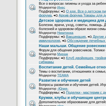
Все о вопросах гигиены и ухода за ребе
Модератор
Инес
Подфорумы:
О еде. Все о детском п
форума
,
Архив форума Товары для д
Детское здоровье и медицина для 
Болезни, врачи, уход, советы, помощь. 
болезней и здоровом образе жизни семь
Модератор
Никитинка
Подфорумы:
Вакцинация
,
Другие 
иммунология
,
Обсуждение лечебных 
Наши малыши. Общение ровеснико
Форум для общения ровесников. Топики 
Модератор
Мираж
Подфорумы:
Клуб двойняшек, тройняш
сибмамы
Воспитание детей. Семейные отн
Темы о воспитании, отношениях в семье,
Модератор
ТЕАМА
Развитие и обучение детей
Вопросы развития и обучения детей. Игр
Модератор
-Юлия-
Подфорумы:
Поделки - мастерим с д
Кружки, клубы и обучающие цент
Дополнительное образование для детей
Модератор
olen