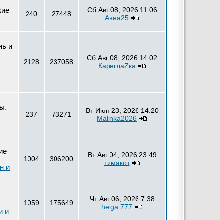
кие
Сб Авг 08, 2026 11:06
240
27448
Анна25
нь и
Сб Авг 08, 2026 14:02
2128
237058
КареглаZка
ы,
Вт Июн 23, 2026 14:20
237
73271
Malinka2026
ие
Вт Авг 04, 2026 23:49
1004
306200
тимакот
н и
Чт Авг 06, 2026 7:38
1059
175649
helga 777
и и