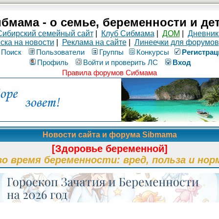
бмама - о семье, беременности и де
Сибирский семейный сайт
|
Клуб Сибмама
|
ДОМ
|
Дневник
ска на новости
|
Реклама на сайте
|
Линеечки для форумов
Поиск
Пользователи
Группы
Конкурсы
Рeгиcтpaц
Профиль
Войти и проверить ЛС
Вход
Правила форумов Сибмама
Новости сайта и форума Sibmama
[Здоровье беременной]
во время беременности: вред, польза и нор