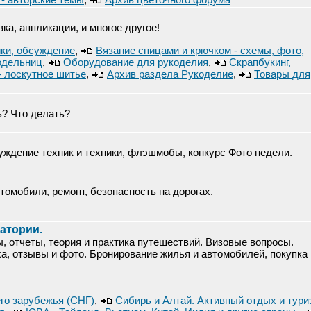
ка, аппликации, и многое другое!
йки, обсуждение
,
Вязание спицами и крючком - схемы, фото,
одельниц
,
Оборудование для рукоделия
,
Скрапбукинг,
,- лоскутное шитье
,
Архив раздела Рукоделие
,
Товары для
ь? Что делать?
ждение техник и техники, флэшмобы, конкурс Фото недели.
омобили, ремонт, безопасность на дорогах.
натории.
ы, отчеты, теория и практика путешествий. Визовые вопросы.
ха, отзывы и фото. Бронирование жилья и автомобилей, покупка
го зарубежья (СНГ)
,
Сибирь и Алтай. Активный отдых и тури