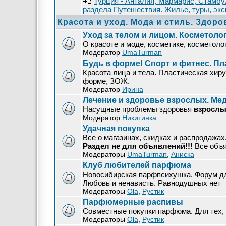
Турция - Анталия, Мармарис, Стамбу
раздела Путешествия. Жилье, туры, экс
Красота и уход. Мода и стиль. Здоро
Уход за телом и лицом. Косметоло
О красоте и моде, косметике, косметолог
Модератор
UmaTurman
Будь в форме! Спорт и фитнес. Пл
Красота лица и тела. Пластическая хирур
форме, ЗОЖ.
Модератор
Ирина
Лечение и здоровье взрослых. М
Насущные проблемы здоровья
взрослы
Модератор
Никитинка
Удачная покупка
Все о магазинах, скидках и распродажа
Раздел не для объявлений!!!
Все объ
Модераторы
UmaTurman
,
Аниска
Клуб любителей парфюма
Новосибирская парфпсихушка. Форум дл
Любовь и ненависть. Равнодушных нет
Модераторы
Ola
,
Рустик
Парфюмерные распивы
Совместные покупки парфюма. Для тех, 
Модераторы
Ola
,
Рустик