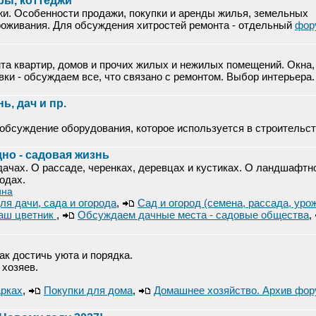
ры, коттеджи
жи. Особенности продажи, покупки и аренды жилья, земельных
проживания. Для обсуждения хитростей ремонта - отдельный
фор
нта квартир, домов и прочих жилых и нежилых помещений. Окна,
евки - обсуждаем все, что связано с ремонтом. Выбор интерьера.
ь, дач и пр.
.
обсуждение оборудования, которое используется в строительс
но - садовая жизнь
дачах. О рассаде, черенках, деревцах и кустиках. О ландшафтн
одах.
ина
ля дачи, сада и огорода
,
Сад и огород (семена, рассада, уро
аш цветник
,
Обсуждаем дачные места - садовые общества
,
Как достичь уюта и порядка.
 хозяев.
арках
,
Покупки для дома
,
Домашнее хозяйство. Архив фо