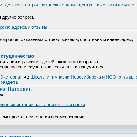
м. Детские театры, развлекательные центры, выставки и музеи
и другие вопросы.
рска: адреса и отзывы
опросов, связанных с тренировками, спортивным инвентарем,
 студенчество
питания и развития детей школьного возраста.
ие вузов и ссузов, как поступить и как учиться.
 Экстернат
,
Школы и гимназии Новосибирска и НСО: отзывы 
 раздела
а. Патронат.
ью
личных историй наставничества и опеки
лемы роста, психология и самопознание