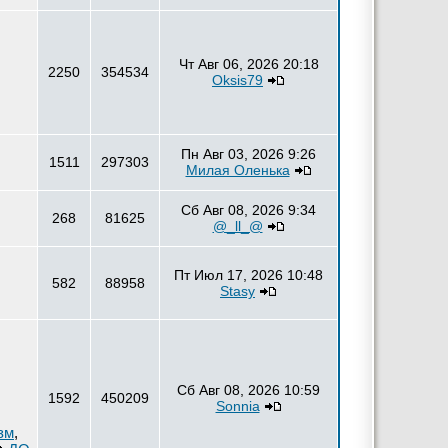
Чт Авг 06, 2026 20:18
2250
354534
Oksis79
Пн Авг 03, 2026 9:26
1511
297303
Милая Оленька
Сб Авг 08, 2026 9:34
268
81625
@_ll_@
Пт Июл 17, 2026 10:48
582
88958
Stasy
Сб Авг 08, 2026 10:59
1592
450209
Sonnia
зм
,