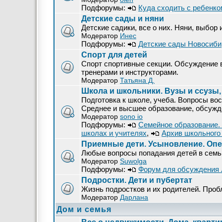
Подфорумы:
Куда сходить с ребенко
Детские сады и няни
Детские садики, все о них. Няни, выбор 
Модератор
Инес
Подфорумы:
Детские сады Новосиби
Спорт для детей
Спорт спортивные секции. Обсуждение в
тренерами и инструкторами.
Модератор
Татьяна Д.
Школа и школьники. Вузы и ссузы,
Подготовка к школе, учеба. Вопросы вос
Среднее и высшее образование, обсужден
Модератор
sono io
Подфорумы:
Семейное образование.
школах и учителях
,
Архив школьного
Приемные дети. Усыновление. Опек
Любые вопросы попадания детей в сем
Модератор
Suwolga
Подфорумы:
Форум для обсуждения 
Подростки. Дети и пубертат
Жизнь подростков и их родителей. Проб
Модератор
Дарлана
Дом и семья