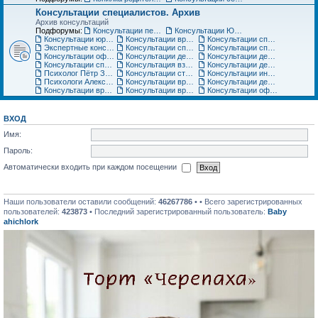
Консультации специалистов. Архив
Архив консультаций
Подфорумы:
Консультации педиатра
Консультации Юриста
Консультации юриста
Консультации врачей Центров семейной медицины
Консультации специалистов медицинского центра «Ласточка»
Экспертные консультации врачей «Клиники Пасман». Закрыто
Консультации специалистов медицинского центра АСТРА-МЕД
Консультации специалистов медицинского центра Авиценна
Консультации офтальмолога Игоря Плисова
Консультации детского офтальмолога клиники микрохирургии глаза ВИЖУ
Консультации детского уролога, детского хирурга
Консультации специалистов по грудному вскармливанию
Консультация взрослого невролога
Консультации детского невролога
Психолог Пётр Зарубин
Консультации стоматолога
Консультации инструкторов по материнскому искусству
Психологи Александр и Катерина Коломиец. Консультации по широкому кругу вопросов
Консультации врача гинеколога, детского гинеколога, оперирующего гинеколога
Консультации детских специалистов ЦНМТ
Консультации врача-педиатра Медицинского центра Юнона
Консультации врача-ортодонта
Консультации офтальмолога. Архив
ВХОД
Имя:
Пароль:
Автоматически входить при каждом посещении
Наши пользователи оставили сообщений:
46267786
• • Всего зарегистрированных
пользователей:
423873
• Последний зарегистрированный пользователь:
Baby
ahichlork