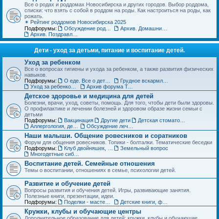
Все о родах и роддомах Новосибирска и других городов. Выбор роддома,
списки: что взять с собой в роддом на роды. Как настроиться на роды, как
рожать.
✴ Рейтинг роддомов Новосибирска 2025
Подфорумы:
Обсуждение роддомов
Архив. Домашние роды
Архив. Поздравления с рождением
Дети - уход за детьми, питание и воспитание детей.
Уход за ребенком
Все о вопросах гигиены и ухода за ребенком, а также развития физических
навыков.
Подфорумы:
О еде. Все о детском питании
Грудное вскармливание
Уход за ребенком. Архив форума
Архив форума Товары для детей
Детское здоровье и медицина для детей
Болезни, врачи, уход, советы, помощь. Для того, чтобы дети были здоровы.
О профилактике и лечении болезней и здоровом образе жизни семьи с
детьми
Подфорумы:
Вакцинация
Другие дети
Детская стоматология
Аллергология, дерматология, иммунология
Обсуждение лечебных учреждений и медицинских специалистов
Наши малыши. Общение ровесников и соратников
Форум для общения ровесников. Топики - болталки. Тематические беседки
Подфорумы:
Клуб двойняшек, тройняшек и так далее... :)
Земельный вопрос
Многодетные сибмамы
Воспитание детей. Семейные отношения
Темы о воспитании, отношениях в семье, психологии детей.
Развитие и обучение детей
Вопросы развития и обучения детей. Игры, развивающие занятия.
Полезные книги, презентации, идеи.
Подфорумы:
Поделки - мастерим с детьми
Детские книги, фильмы, аудиосказки
Кружки, клубы и обучающие центры
Дополнительное образование для детей: кружки, клубы и обучающие