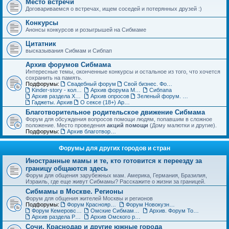
Место встречи
Договариваемся о встречах, ищем соседей и потерянных друзей :)
Конкурсы
Анонсы конкурсов и розыгрышей на Сибмаме
Цитатник
высказывания Сибмам и Сибпап
Архив форумов Сибмама
Интересные темы, оконченные конкурсы и остальное из того, что хочется
сохранить на память.
Подфорумы:
Свадебный форум
Свой бизнес. Форум для бизнес-леди
Kinder-story - коллекционирование игрушек из шоколадных яиц. Архив
Архив форума Место встречи
Сибпапа
Архив раздела Хэнд-мэйд (ДО)
Архив опросов
Зеленый форум. Архив
Гаджеты. Архив
О сексе (18+) Архив
Благотворительное родительское движение Сибмама
Форум для обсуждения вопросов помощи людям, попавшим в сложное
положение. Место проведения
акций помощи
(Дому малютки и другие).
Подфорумы:
Архив благотворительного форума
Форумы для других городов и стран
Иностранные мамы и те, кто готовится к переезду за
границу общаются здесь
Форум для общения зарубежных мам. Америка, Германия, Бразилия,
Израиль, где еще живут Сибмамы? Расскажите о жизни за границей.
Сибмамы в Москве. Регионы
Форум для общения жителей Москвы и регионов
Подфорумы:
Форум Красноярских мам и пап
Форум Новокузнецких мам и пап
Форум Кемеровских мам и пап
Омские Сибмамы общаются здесь :)
Архив. Форум Томских мам и пап
Архив раздела Регионы
Архив Омского раздела
Сочи, Краснодар и другие южные города