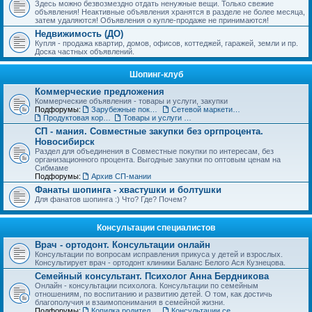
Здесь можно безвозмездно отдать ненужные вещи. Только свежие
объявления! Неактивные объявления хранятся в разделе не более месяца,
затем удаляются! Объявления о купле-продаже не принимаются!
Недвижимость (ДО)
Купля - продажа квартир, домов, офисов, коттеджей, гаражей, земли и пр.
Доска частных объявлений.
Шопинг-клуб
Коммерческие предложения
Коммерческие объявления - товары и услуги, закупки
Подфорумы:
Зарубежные покупки
Сетевой маркетинг, MLM
Продуктовая корзинка для вас и ваших детей
Товары и услуги для дома, строительства и ремонта. Бытовая техника.
СП - мания. Совместные закупки без оргпроцента.
Новосибирск
Раздел для объединения в Совместные покупки по интересам, без
организационного процента. Выгодные закупки по оптовым ценам на
Сибмаме
Подфорумы:
Архив СП-мании
Фанаты шопинга - хвастушки и болтушки
Для фанатов шопинга :) Что? Где? Почем?
Консультации специалистов
Врач - ортодонт. Консультации онлайн
Консультации по вопросам исправления прикуса у детей и взрослых.
Консультирует врач - ортодонт клиники Баланс Белого Ася Кузнецова.
Семейный консультант. Психолог Анна Бердникова
Онлайн - консультации психолога. Консультации по семейным
отношениям, по воспитанию и развитию детей. О том, как достичь
благополучия и взаимопонимания в семейной жизни.
Подфорумы:
Копилка родительского опыта
Консультации сексолога (18+)