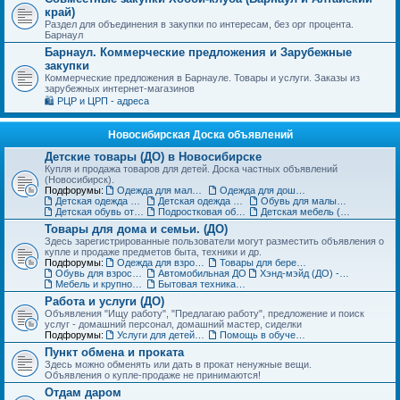
край)
Раздел для объединения в закупки по интересам, без орг процента.
Барнаул
Барнаул. Коммерческие предложения и Зарубежные
закупки
Коммерческие предложения в Барнауле. Товары и услуги. Заказы из
зарубежных интернет-магазинов
🛍️ РЦР и ЦРП - адреса
Новосибирская Доска объявлений
Детские товары (ДО) в Новосибирске
Купля и продажа товаров для детей. Доска частных объявлений
(Новосибирск).
Подфорумы:
Одежда для малышей до года (до 85 см)
Одежда для дошкольников (от 86 до 121 см)
Детская одежда на рост от 122 до 151 см
Детская одежда для подростков 152 см и выше
Обувь для малышей и дошколят (до 30 размера) (ДО)
Детская обувь от 31 до 36 размера (ДО)
Подростковая обувь от 37 размера (ДО)
Детская мебель (ДО)
Товары для дома и семьи. (ДО)
Здесь зарегистрированные пользователи могут разместить объявления о
купле и продаже предметов быта, техники и др.
Подфорумы:
Одежда для взрослых (ДО)
Товары для беременных и кормящих (ДО)
Обувь для взрослых (ДО)
Автомобильная ДО
Хэнд-мэйд (ДО) - Ручная работа. Объявления
Мебель и крупногабаритные товары для дома(ДО)
Бытовая техника, компьютеры и телефоны (ДО)
Работа и услуги (ДО)
Объявления "Ищу работу", "Предлагаю работу", предложение и поиск
услуг - домашний персонал, домашний мастер, сиделки
Подфорумы:
Услуги для детей. Объявления
Помощь в обучении. Репетиторы (ДО)
Пункт обмена и проката
Здесь можно обменять или дать в прокат ненужные вещи.
Объявления о купле-продаже не принимаются!
Отдам даром