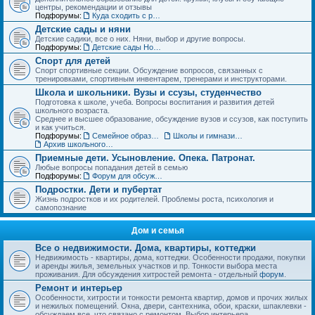
центры, рекомендации и отзывы
Подфорумы:
Куда сходить с ребенком. Детские театры, развлекательные центры, выставки и музеи
Детские сады и няни
Детские садики, все о них. Няни, выбор и другие вопросы.
Подфорумы:
Детские сады Новосибирска: адреса и отзывы
Спорт для детей
Спорт спортивные секции. Обсуждение вопросов, связанных с
тренировками, спортивным инвентарем, тренерами и инструкторами.
Школа и школьники. Вузы и ссузы, студенчество
Подготовка к школе, учеба. Вопросы воспитания и развития детей
школьного возраста.
Среднее и высшее образование, обсуждение вузов и ссузов, как поступить
и как учиться.
Подфорумы:
Семейное образование. Экстернат
Школы и гимназии Новосибирска и НСО: отзывы о школах и учителях
Архив школьного раздела
Приемные дети. Усыновление. Опека. Патронат.
Любые вопросы попадания детей в семью
Подфорумы:
Форум для обсуждения личных историй наставничества и опеки
Подростки. Дети и пубертат
Жизнь подростков и их родителей. Проблемы роста, психология и
самопознание
Дом и семья
Все о недвижимости. Дома, квартиры, коттеджи
Недвижимость - квартиры, дома, коттеджи. Особенности продажи, покупки
и аренды жилья, земельных участков и пр. Тонкости выбора места
проживания. Для обсуждения хитростей ремонта - отдельный
форум
.
Ремонт и интерьер
Особенности, хитрости и тонкости ремонта квартир, домов и прочих жилых
и нежилых помещений. Окна, двери, сантехника, обои, краски, шпаклевки -
обсуждаем все, что связано с ремонтом. Выбор интерьера.