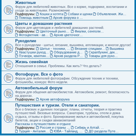
Животные
Форум для любителей животных. Все о корме, подкормке, воспитании и
уходе за животными. Размножение
Подфорумы:
Кошки и котята
Собаки и щенки
Объявления. Животные. Покупка, продажа, обмен и др.
Помощь животным
Архив форума о домашних животных
Цветы и домашние растения
Форум для цветоводов и любителей домашних растений.
Подфорумы:
Цветочный рынок. Объявления по домашним растениям
Фиалки, сенполии, глоксинии и компания. Геснериевые
Фотоцветник - авторские темы
Архив цветочного форума
Рукоделие
Все о рукоделии - шитье, вязание, вышивка, аппликации, и многое другое!
Подфорумы:
Шитье - техники, выкройки, обсуждение
Вязание спицами и крючком - схемы, фото, работы
Вышивка
Хвастушки рукодельниц
Оборудование для рукоделия
Скрапбукинг, декупаж, квилинг
Пэчворк, квилтинг,- лоскутное шитье
Архив раздела Рукоделие
Товары для рукоделия (ДО) Объявления
Жизнь семейная
Отношения в семье. Проблемы. Как жить? Что делать?
Фотофорум. Все о фото
Форум для любителей фотографии. Обсуждение техник и техники,
флэшмобы, конкурс Фото недели.
Автомобильный форум
Форум для общения автомобилистов. Автомобили, ремонт, безопасность
на дорогах.
Подфорумы:
Архив автофорума
Путешествия и туризм. Отели и санатории.
Все о близких и далеких поездках: планы, отчеты, теория и практика
путешествий. Визовые вопросы. Санатории, турбазы, отели и дома
отдыха, отзывы и фото. Бронирование жилья и автомобилей, покупка
билетов, акции и скидки авиакомпаний
Рассказы о путешествиях и отдыхе
Подфорумы:
Россия и страны ближнего зарубежья (СНГ)
Сибирь и Алтай. Активный отдых и туризм
Турция - Анталия, Мармарис, Стамбул
ЮВА - Тайланд, Вьетнам, Китай, Индия и другие страны
ДО раздела Путешествия. Жилье, туры, экскурсии