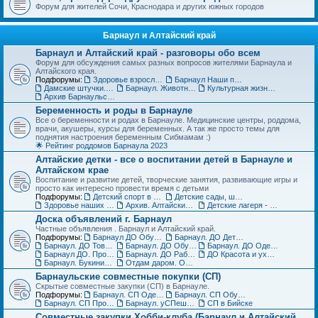
Форум для жителей Сочи, Краснодара и других южных городов
Барнаул и Алтайский край
Барнаул и Алтайский край - разговоры обо всем
Форум для обсуждения самых разных вопросов жителями Барнаула и
Алтайского края.
Подфорумы:
Здоровье взрослых в Барнауле
Барнаул Наши праздники
Дамские штучки. Красота, уход, пластическая хирургия в Барнауле
Барнаул. Животные и растения, флора и фауна
Культурная жизнь в Барнауле для взрослых и детей
Архив Барнаульского раздела
Беременность и роды в Барнауле
Все о беременности и родах в Барнауле. Медицинские центры, роддома,
врачи, акушеры, курсы для беременных. А так же просто темы для
поднятия настроения беременным Сибмамам :)
🌟 Рейтинг роддомов Барнаула 2023
Алтайские детки - все о воспитании детей в Барнауле и
Алтайском крае
Воспитание и развитие детей, творческие занятия, развивающие игры и
просто как интересно провести время с детьми
Подфорумы:
Детский спорт в Барнауле и Алтайском крае
Детские сады, школы, вузы, ссузы Барнаула и Алтайского края
Здоровье наших деток - Барнаул
Архив. Алтайские детки
Детские лагеря - летние, пришкольные, языковые
Доска объявлений г. Барнаул
Частные объявления . Барнаул и Алтайский край.
Подфорумы:
Барнаул ДО Обувь для детей
Барнаул. ДО Детская одежда
Барнаул. ДО Товары для детей
Барнаул. ДО Обувь для взрослых
Барнаул. ДО Одежда для взрослых
Барнаул ДО. Продажа животных и растений
Барнаул. ДО Работа и услуги
ДО Красота и уход за телом в Барнауле
Барнаул. Букинист - ДО Книги и журналы
Отдам даром. Объявления в Барнауле
Барнаульские совместные покупки (СП)
Скрытые совместные закупки (СП) в Барнауле.
Подфорумы:
Барнаул. СП Одежда (взрослая и детская)
Барнаул. СП Обувь, галантерея и аксессуары
Барнаул. СП Прочие товары
Барнаул. уСПешная песочница
СП в Бийске
Совместные закупки Хобби-клуба (Барнаул и Алтайский