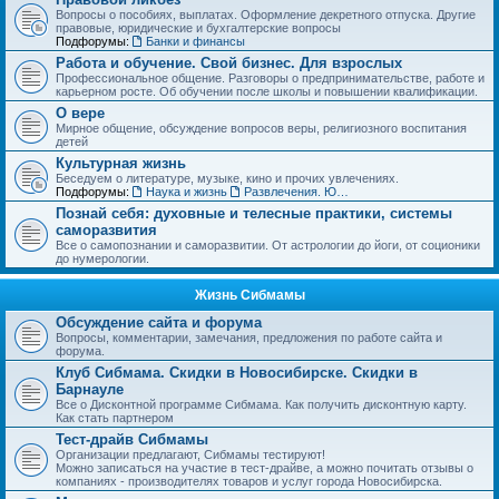
Вопросы о пособиях, выплатах. Оформление декретного отпуска. Другие
правовые, юридические и бухгалтерские вопросы
Подфорумы:
Банки и финансы
Работа и обучение. Свой бизнес. Для взрослых
Профессиональное общение. Разговоры о предпринимательстве, работе и
карьерном росте. Об обучении после школы и повышении квалификации.
О вере
Мирное общение, обсуждение вопросов веры, религиозного воспитания
детей
Культурная жизнь
Беседуем о литературе, музыке, кино и прочих увлечениях.
Подфорумы:
Наука и жизнь
Развлечения. Юмор, анекдоты. Игры, задачки и тесты
Познай себя: духовные и телесные практики, системы
саморазвития
Все о самопознании и саморазвитии. От астрологии до йоги, от соционики
до нумерологии.
Жизнь Сибмамы
Обсуждение сайта и форума
Вопросы, комментарии, замечания, предложения по работе сайта и
форума.
Клуб Сибмама. Скидки в Новосибирске. Скидки в
Барнауле
Все о Дисконтной программе Сибмама. Как получить дисконтную карту.
Как стать партнером
Тест-драйв Сибмамы
Организации предлагают, Сибмамы тестируют!
Можно записаться на участие в тест-драйве, а можно почитать отзывы о
компаниях - производителях товаров и услуг города Новосибирска.