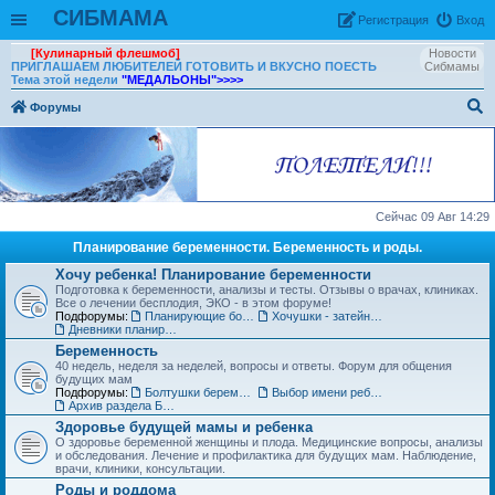
СИБМАМА
Рeгиcтpaция
Вход
[Кулинарный флешмоб]
Новости
ПРИГЛАШАЕМ ЛЮБИТЕЛЕЙ ГОТОВИТЬ И ВКУСНО ПОЕСТЬ
Сибмамы
Тема этой недели
"МЕДАЛЬОНЫ"
>>>>
Форумы
ои
ск
Сейчас 09 Авг 14:29
Планирование беременности. Беременность и роды.
Хочу ребенка! Планирование беременности
Подготовка к беременности, анализы и тесты. Отзывы о врачах, клиниках.
Все о лечении бесплодия, ЭКО - в этом форуме!
Подфорумы:
Планирующие болтушки
Хочушки - затейницы
Дневники планирования беременности
Беременность
40 недель, неделя за неделей, вопросы и ответы. Форум для общения
будущих мам
Подфорумы:
Болтушки беременных
Выбор имени ребенку
Архив раздела Беременность
Здоровье будущей мамы и ребенка
О здоровье беременной женщины и плода. Медицинские вопросы, анализы
и обследования. Лечение и профилактика для будущих мам. Наблюдение,
врачи, клиники, консультации.
Роды и роддома