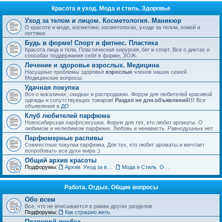
Красота и уход. Мода и стиль. Здоровье
Уход за телом и лицом. Косметология. Маникюр
О красоте и моде, косметике, косметологах, уходе за телом, кожей и
ногтями
Будь в форме! Спорт и фитнес. Пластика
Красота лица и тела. Пластическая хирургия, бег и спорт. Все о диетах и
способах поддержания себя в форме, ЗОЖ.
Лечение и здоровье взрослых. Медицина
Насущные проблемы здоровья
взрослых
членов наших семей.
Медицинские вопросы.
Удачная покупка
Все о магазинах, скидках и распродажах. Форум для любителей красивой
одежды и сопутствующих товаров!
Раздел не для объявлений!!!
Все
объявления в
ДО
Клуб любителей парфюма
Новосибирская парфпсихушка. Форум для тех, кто любит ароматы. О
любимом и нелюбимом парфюме. Любовь и ненависть. Равнодушных нет
Парфюмерные распивы
Совместные покупки парфюма. Для тех, кто любит ароматы и мечтает
попробовать все духи мира :)
Общий архив красоты
Подфорумы:
Архив. Уход за волосами. Прически
Мода и Стиль. Обсуждение тенденций
Работа. Отдых. Общие вопросы
Обо всем
Все, что не вписывается в рамки других разделов.
Подфорумы:
Как страшно жить
Правовой ликбез