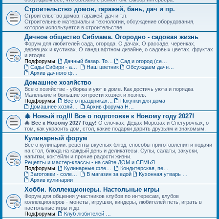
Строительство домов, гаражей, бань, дач и пр.
Строительство домов, гаражей, дач и т.п.
Строительные материалы и технологии, обсуждение оборудования,
которое используется в строительстве
Дачное общество Сибмама. Огородно - садовая жизнь
Форум для любителей сада, огорода. О дачах. О рассаде, черенках,
деревцах и кустиках. О ландшафтном дизайне, о садовых цветах, фруктах
и ягодах.
Подфорумы:
Дачный базар. Товары для дачи, сада и огорода
Сад и огород (семена, рассада, урожай)
Сады Сибири - авторские темы
Наш цветник
Обсуждаем дачные места - садовые общества
Архив дачного форума
Домашнее хозяйство
Все о хозяйстве - уборка и уют в доме. Как достичь уюта и порядка.
Маленькие и большие хитрости хозяек и хозяев.
Подфорумы:
Все о праздниках и подарках
Покупки для дома
Домашнее хозяйство. Архив форума
Архив форума Новый год
🎄 Новый год!!! Все о подготовке к Новому году 2027!
🎄 Все к Новому 2027 Году!
О елочках, Дедах Морозах и Снегурочках, о
том, как украсить дом, стол, какие подарки дарить друзьям и знакомым.
Кулинарный форум
Все о кулинарии: рецепты вкусных блюд, способы приготовления и подачи
на стол, блюда на каждый день и деликатесы. Супы, салаты, закуски,
напитки, коктейли и прочие радости жизни.
Рецепты и мастер-классы - на сайте ДОМ и СЕМЬЯ
Подфорумы:
Кулинарные флешмобы
Кондитерская, пекарня
Заготовки - соленья, варенья, маринады и пр.
В магазин за едой
Кухонная утварь - посуда и техника
Архив кулинарии
Хобби. Коллекционеры. Настольные игры
Форум для общения участников клубов по интересам, клубов
коллекционеров - монеты, игрушки, киндеры, любителей петь, играть в
настольные игры и др.
Подфорумы:
Клуб любителей кукол