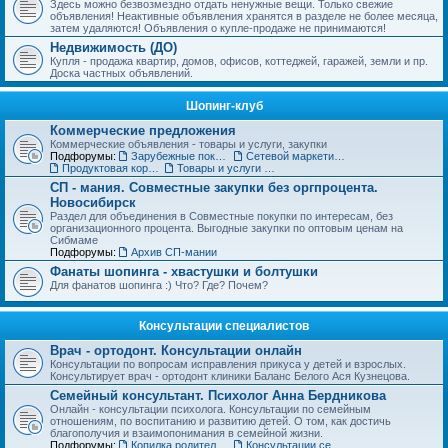
Здесь можно безвозмездно отдать ненужные вещи. Только свежие
объявления! Неактивные объявления хранятся в разделе не более месяца,
затем удаляются! Объявления о купле-продаже не принимаются!
Недвижимость (ДО)
Купля - продажа квартир, домов, офисов, коттеджей, гаражей, земли и пр.
Доска частных объявлений.
Шопинг-клуб
Коммерческие предложения
Коммерческие объявления - товары и услуги, закупки
Подфорумы:
Зарубежные покупки
Сетевой маркетинг, MLM
Продуктовая корзинка для вас и ваших детей
Товары и услуги для дома, строительства и ремонта. Бытовая техника.
СП - мания. Совместные закупки без оргпроцента.
Новосибирск
Раздел для объединения в Совместные покупки по интересам, без
организационного процента. Выгодные закупки по оптовым ценам на
Сибмаме
Подфорумы:
Архив СП-мании
Фанаты шопинга - хвастушки и болтушки
Для фанатов шопинга :) Что? Где? Почем?
Консультации специалистов
Врач - ортодонт. Консультации онлайн
Консультации по вопросам исправления прикуса у детей и взрослых.
Консультирует врач - ортодонт клиники Баланс Белого Ася Кузнецова.
Семейный консультант. Психолог Анна Бердникова
Онлайн - консультации психолога. Консультации по семейным
отношениям, по воспитанию и развитию детей. О том, как достичь
благополучия и взаимопонимания в семейной жизни.
Подфорумы:
Копилка родительского опыта
Консультации сексолога (18+)