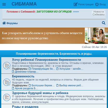
СИБМАМА
Рeгиcтpaция
Вход
Готовим с Сибмамой:
ЗАГОТОВКИ ИЗ ОГУРЦОВ
>>>>
Новости
Сибмамы
Форумы
ои
ск
Сейчас 08 Авг 18:26
Планирование беременности. Беременность и роды.
Хочу ребенка! Планирование беременности
Подготовка к беременности, анализы и тесты. Отзывы о врачах, клиниках.
Все о лечении бесплодия, ЭКО - в этом форуме!
Подфорумы:
Планирующие болтушки
Хочушки - затейницы
Дневники планирования беременности
Беременность
40 недель, неделя за неделей, вопросы и ответы. Форум для общения
будущих мам
Подфорумы:
Болтушки беременных
Выбор имени ребенку
Архив раздела Беременность
Здоровье будущей мамы и ребенка
О здоровье беременной женщины и плода. Медицинские вопросы, анализы
и обследования. Лечение и профилактика для будущих мам. Наблюдение,
врачи, клиники, консультации.
Роды и роддома