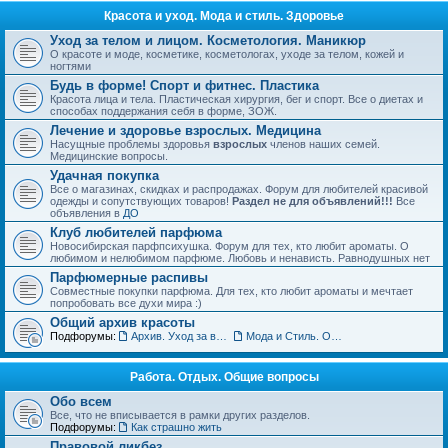
Красота и уход. Мода и стиль. Здоровье
Уход за телом и лицом. Косметология. Маникюр
О красоте и моде, косметике, косметологах, уходе за телом, кожей и
ногтями
Будь в форме! Спорт и фитнес. Пластика
Красота лица и тела. Пластическая хирургия, бег и спорт. Все о диетах и
способах поддержания себя в форме, ЗОЖ.
Лечение и здоровье взрослых. Медицина
Насущные проблемы здоровья
взрослых
членов наших семей.
Медицинские вопросы.
Удачная покупка
Все о магазинах, скидках и распродажах. Форум для любителей красивой
одежды и сопутствующих товаров!
Раздел не для объявлений!!!
Все
объявления в
ДО
Клуб любителей парфюма
Новосибирская парфпсихушка. Форум для тех, кто любит ароматы. О
любимом и нелюбимом парфюме. Любовь и ненависть. Равнодушных нет
Парфюмерные распивы
Совместные покупки парфюма. Для тех, кто любит ароматы и мечтает
попробовать все духи мира :)
Общий архив красоты
Подфорумы:
Архив. Уход за волосами. Прически
Мода и Стиль. Обсуждение тенденций
Работа. Отдых. Общие вопросы
Обо всем
Все, что не вписывается в рамки других разделов.
Подфорумы:
Как страшно жить
Правовой ликбез