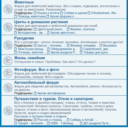
Животные
Форум для любителей животных. Все о корме, подкормке, воспитании и
уходе за животными. Размножение
Подфорумы:
Кошки и котята
Собаки и щенки
Объявления. Животные. Покупка, продажа, обмен и др.
Помощь животным
Архив форума о домашних животных
Цветы и домашние растения
Форум для цветоводов и любителей домашних растений.
Подфорумы:
Цветочный рынок. Объявления по домашним растениям
Фиалки, сенполии, глоксинии и компания. Геснериевые
Фотоцветник - авторские темы
Архив цветочного форума
Рукоделие
Все о рукоделии - шитье, вязание, вышивка, аппликации, и многое другое!
Подфорумы:
Шитье - техники, выкройки, обсуждение
Вязание спицами и крючком - схемы, фото, работы
Вышивка
Хвастушки рукодельниц
Оборудование для рукоделия
Скрапбукинг, декупаж, квилинг
Пэчворк, квилтинг,- лоскутное шитье
Архив раздела Рукоделие
Товары для рукоделия (ДО) Объявления
Жизнь семейная
Отношения в семье. Проблемы. Как жить? Что делать?
Фотофорум. Все о фото
Форум для любителей фотографии. Обсуждение техник и техники,
флэшмобы, конкурс Фото недели.
Автомобильный форум
Форум для общения автомобилистов. Автомобили, ремонт, безопасность
на дорогах.
Подфорумы:
Архив автофорума
Путешествия и туризм. Отели и санатории.
Все о близких и далеких поездках: планы, отчеты, теория и практика
путешествий. Визовые вопросы. Санатории, турбазы, отели и дома
отдыха, отзывы и фото. Бронирование жилья и автомобилей, покупка
билетов, акции и скидки авиакомпаний
Рассказы о путешествиях и отдыхе
Подфорумы:
Россия и страны ближнего зарубежья (СНГ)
Сибирь и Алтай. Активный отдых и туризм
Турция - Анталия, Мармарис, Стамбул
ЮВА - Тайланд, Вьетнам, Китай, Индия и другие страны
ДО раздела Путешествия. Жилье, туры, экскурсии