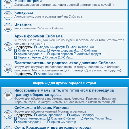
Место встречи
Договариваемся о встречах, ищем соседей и потерянных друзей :)
Конкурсы
Анонсы конкурсов и розыгрышей на Сибмаме
Цитатник
высказывания Сибмам и Сибпап
Архив форумов Сибмама
Интересные темы, оконченные конкурсы и остальное из того, что хочется
сохранить на память.
Подфорумы:
Свадебный форум
Свой бизнес. Форум для бизнес-леди
Kinder-story - коллекционирование игрушек из шоколадных яиц. Архив
Архив форума Место встречи
Сибпапа
Архив раздела Хэнд-мэйд (ДО)
Архив опросов
Зеленый форум. Архив
Гаджеты. Архив
О сексе (18+) Архив
Благотворительное родительское движение Сибмама
Форум для обсуждения вопросов помощи людям, попавшим в сложное
положение. Место проведения
акций помощи
(Дому малютки и другие).
Подфорумы:
Архив благотворительного форума
Форумы для других городов и стран
Иностранные мамы и те, кто готовится к переезду за
границу общаются здесь
Форум для общения зарубежных мам. Америка, Германия, Бразилия,
Израиль, где еще живут Сибмамы? Расскажите о жизни за границей.
Сибмамы в Москве. Регионы
Форум для общения жителей Москвы и регионов
Подфорумы:
Форум Красноярских мам и пап
Форум Новокузнецких мам и пап
Форум Кемеровских мам и пап
Омские Сибмамы общаются здесь :)
Архив. Форум Томских мам и пап
Архив раздела Регионы
Архив Омского раздела
Сочи, Краснодар и другие южные города