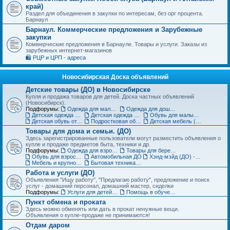
край)
Раздел для объединения в закупки по интересам, без орг процента.
Барнаул
Барнаул. Коммерческие предложения и Зарубежные
закупки
Коммерческие предложения в Барнауле. Товары и услуги. Заказы из
зарубежных интернет-магазинов
🛍️ РЦР и ЦРП - адреса
Новосибирская Доска объявлений
Детские товары (ДО) в Новосибирске
Купля и продажа товаров для детей. Доска частных объявлений
(Новосибирск).
Подфорумы:
Одежда для малышей до года (до 85 см)
Одежда для дошкольников (от 86 до 121 см)
Детская одежда на рост от 122 до 151 см
Детская одежда для подростков 152 см и выше
Обувь для малышей и дошколят (до 30 размера) (ДО)
Детская обувь от 31 до 36 размера (ДО)
Подростковая обувь от 37 размера (ДО)
Детская мебель (ДО)
Товары для дома и семьи. (ДО)
Здесь зарегистрированные пользователи могут разместить объявления о
купле и продаже предметов быта, техники и др.
Подфорумы:
Одежда для взрослых (ДО)
Товары для беременных и кормящих (ДО)
Обувь для взрослых (ДО)
Автомобильная ДО
Хэнд-мэйд (ДО) - Ручная работа. Объявления
Мебель и крупногабаритные товары для дома(ДО)
Бытовая техника, компьютеры и телефоны (ДО)
Работа и услуги (ДО)
Объявления "Ищу работу", "Предлагаю работу", предложение и поиск
услуг - домашний персонал, домашний мастер, сиделки
Подфорумы:
Услуги для детей. Объявления
Помощь в обучении. Репетиторы (ДО)
Пункт обмена и проката
Здесь можно обменять или дать в прокат ненужные вещи.
Объявления о купле-продаже не принимаются!
Отдам даром