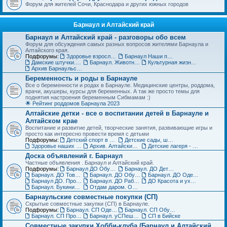
Форум для жителей Сочи, Краснодара и других южных городов
Барнаул и Алтайский край
Барнаул и Алтайский край - разговоры обо всем
Форум для обсуждения самых разных вопросов жителями Барнаула и
Алтайского края.
Подфорумы:
Здоровье взрослых в Барнауле
Барнаул Наши праздники
Дамские штучки. Красота, уход, пластическая хирургия в Барнауле
Барнаул. Животные и растения, флора и фауна
Культурная жизнь в Барнауле для взрослых и детей
Архив Барнаульского раздела
Беременность и роды в Барнауле
Все о беременности и родах в Барнауле. Медицинские центры, роддома,
врачи, акушеры, курсы для беременных. А так же просто темы для
поднятия настроения беременным Сибмамам :)
🌟 Рейтинг роддомов Барнаула 2023
Алтайские детки - все о воспитании детей в Барнауле и
Алтайском крае
Воспитание и развитие детей, творческие занятия, развивающие игры и
просто как интересно провести время с детьми
Подфорумы:
Детский спорт в Барнауле и Алтайском крае
Детские сады, школы, вузы, ссузы Барнаула и Алтайского края
Здоровье наших деток - Барнаул
Архив. Алтайские детки
Детские лагеря - летние, пришкольные, языковые
Доска объявлений г. Барнаул
Частные объявления . Барнаул и Алтайский край.
Подфорумы:
Барнаул ДО Обувь для детей
Барнаул. ДО Детская одежда
Барнаул. ДО Товары для детей
Барнаул. ДО Обувь для взрослых
Барнаул. ДО Одежда для взрослых
Барнаул ДО. Продажа животных и растений
Барнаул. ДО Работа и услуги
ДО Красота и уход за телом в Барнауле
Барнаул. Букинист - ДО Книги и журналы
Отдам даром. Объявления в Барнауле
Барнаульские совместные покупки (СП)
Скрытые совместные закупки (СП) в Барнауле.
Подфорумы:
Барнаул. СП Одежда (взрослая и детская)
Барнаул. СП Обувь, галантерея и аксессуары
Барнаул. СП Прочие товары
Барнаул. уСПешная песочница
СП в Бийске
Совместные закупки Хобби-клуба (Барнаул и Алтайский