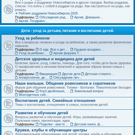
Все о родах и роддомах Новосибирска и других городов. Выбор роддома,
списки: что взять с собой в роддом на роды. Как настроиться на роды, как
рожать.
✴ Рейтинг роддомов Новосибирска 2025
Подфорумы:
Обсуждение роддомов
Архив. Домашние роды
Архив. Поздравления с рождением
Дети - уход за детьми, питание и воспитание детей.
Уход за ребенком
Все о вопросах гигиены и ухода за ребенком, а также развития физических
навыков.
Подфорумы:
О еде. Все о детском питании
Грудное вскармливание
Уход за ребенком. Архив форума
Архив форума Товары для детей
Детское здоровье и медицина для детей
Болезни, врачи, уход, советы, помощь. Для того, чтобы дети были здоровы.
О профилактике и лечении болезней и здоровом образе жизни семьи с
детьми
Подфорумы:
Вакцинация
Другие дети
Детская стоматология
Аллергология, дерматология, иммунология
Обсуждение лечебных учреждений и медицинских специалистов
Наши малыши. Общение ровесников и соратников
Форум для общения ровесников. Топики - болталки. Тематические беседки
Подфорумы:
Клуб двойняшек, тройняшек и так далее... :)
Земельный вопрос
Многодетные сибмамы
Воспитание детей. Семейные отношения
Темы о воспитании, отношениях в семье, психологии детей.
Развитие и обучение детей
Вопросы развития и обучения детей. Игры, развивающие занятия.
Полезные книги, презентации, идеи.
Подфорумы:
Поделки - мастерим с детьми
Детские книги, фильмы, аудиосказки
Кружки, клубы и обучающие центры
Дополнительное образование для детей: кружки, клубы и обучающие