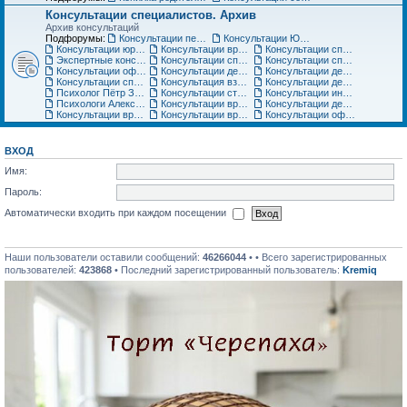
Консультации специалистов. Архив
Архив консультаций
Подфорумы:
Консультации педиатра
Консультации Юриста
Консультации юриста
Консультации врачей Центров семейной медицины
Консультации специалистов медицинского центра «Ласточка»
Экспертные консультации врачей «Клиники Пасман». Закрыто
Консультации специалистов медицинского центра АСТРА-МЕД
Консультации специалистов медицинского центра Авиценна
Консультации офтальмолога Игоря Плисова
Консультации детского офтальмолога клиники микрохирургии глаза ВИЖУ
Консультации детского уролога, детского хирурга
Консультации специалистов по грудному вскармливанию
Консультация взрослого невролога
Консультации детского невролога
Психолог Пётр Зарубин
Консультации стоматолога
Консультации инструкторов по материнскому искусству
Психологи Александр и Катерина Коломиец. Консультации по широкому кругу вопросов
Консультации врача гинеколога, детского гинеколога, оперирующего гинеколога
Консультации детских специалистов ЦНМТ
Консультации врача-педиатра Медицинского центра Юнона
Консультации врача-ортодонта
Консультации офтальмолога. Архив
ВХОД
Имя:
Пароль:
Автоматически входить при каждом посещении
Наши пользователи оставили сообщений:
46266044
• • Всего зарегистрированных
пользователей:
423868
• Последний зарегистрированный пользователь:
Kremiq