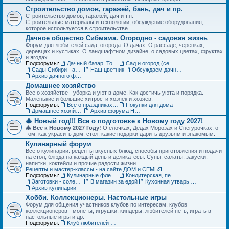
Строительство домов, гаражей, бань, дач и пр.
Строительство домов, гаражей, дач и т.п.
Строительные материалы и технологии, обсуждение оборудования,
которое используется в строительстве
Дачное общество Сибмама. Огородно - садовая жизнь
Форум для любителей сада, огорода. О дачах. О рассаде, черенках,
деревцах и кустиках. О ландшафтном дизайне, о садовых цветах, фруктах
и ягодах.
Подфорумы:
Дачный базар. Товары для дачи, сада и огорода
Сад и огород (семена, рассада, урожай)
Сады Сибири - авторские темы
Наш цветник
Обсуждаем дачные места - садовые общества
Архив дачного форума
Домашнее хозяйство
Все о хозяйстве - уборка и уют в доме. Как достичь уюта и порядка.
Маленькие и большие хитрости хозяек и хозяев.
Подфорумы:
Все о праздниках и подарках
Покупки для дома
Домашнее хозяйство. Архив форума
Архив форума Новый год
🎄 Новый год!!! Все о подготовке к Новому году 2027!
🎄 Все к Новому 2027 Году!
О елочках, Дедах Морозах и Снегурочках, о
том, как украсить дом, стол, какие подарки дарить друзьям и знакомым.
Кулинарный форум
Все о кулинарии: рецепты вкусных блюд, способы приготовления и подачи
на стол, блюда на каждый день и деликатесы. Супы, салаты, закуски,
напитки, коктейли и прочие радости жизни.
Рецепты и мастер-классы - на сайте ДОМ и СЕМЬЯ
Подфорумы:
Кулинарные флешмобы
Кондитерская, пекарня
Заготовки - соленья, варенья, маринады и пр.
В магазин за едой
Кухонная утварь - посуда и техника
Архив кулинарии
Хобби. Коллекционеры. Настольные игры
Форум для общения участников клубов по интересам, клубов
коллекционеров - монеты, игрушки, киндеры, любителей петь, играть в
настольные игры и др.
Подфорумы:
Клуб любителей кукол