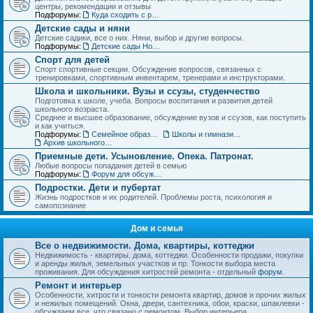
центры, рекомендации и отзывы
Подфорумы:
Куда сходить с ребенком. Детские театры, развлекательные центры, выставки и музеи
Детские сады и няни
Детские садики, все о них. Няни, выбор и другие вопросы.
Подфорумы:
Детские сады Новосибирска: адреса и отзывы
Спорт для детей
Спорт спортивные секции. Обсуждение вопросов, связанных с
тренировками, спортивным инвентарем, тренерами и инструкторами.
Школа и школьники. Вузы и ссузы, студенчество
Подготовка к школе, учеба. Вопросы воспитания и развития детей
школьного возраста.
Среднее и высшее образование, обсуждение вузов и ссузов, как поступить
и как учиться.
Подфорумы:
Семейное образование. Экстернат
Школы и гимназии Новосибирска и НСО: отзывы о школах и учителях
Архив школьного раздела
Приемные дети. Усыновление. Опека. Патронат.
Любые вопросы попадания детей в семью
Подфорумы:
Форум для обсуждения личных историй наставничества и опеки
Подростки. Дети и пубертат
Жизнь подростков и их родителей. Проблемы роста, психология и
самопознание
Дом и семья
Все о недвижимости. Дома, квартиры, коттеджи
Недвижимость - квартиры, дома, коттеджи. Особенности продажи, покупки
и аренды жилья, земельных участков и пр. Тонкости выбора места
проживания. Для обсуждения хитростей ремонта - отдельный
форум
.
Ремонт и интерьер
Особенности, хитрости и тонкости ремонта квартир, домов и прочих жилых
и нежилых помещений. Окна, двери, сантехника, обои, краски, шпаклевки -
обсуждаем все, что связано с ремонтом. Выбор интерьера.