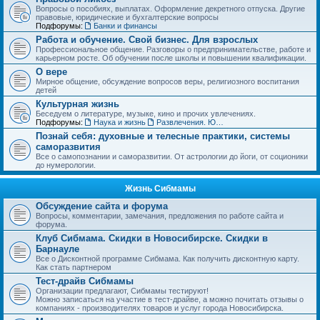
Вопросы о пособиях, выплатах. Оформление декретного отпуска. Другие
правовые, юридические и бухгалтерские вопросы
Подфорумы:
Банки и финансы
Работа и обучение. Свой бизнес. Для взрослых
Профессиональное общение. Разговоры о предпринимательстве, работе и
карьерном росте. Об обучении после школы и повышении квалификации.
О вере
Мирное общение, обсуждение вопросов веры, религиозного воспитания
детей
Культурная жизнь
Беседуем о литературе, музыке, кино и прочих увлечениях.
Подфорумы:
Наука и жизнь
Развлечения. Юмор, анекдоты. Игры, задачки и тесты
Познай себя: духовные и телесные практики, системы
саморазвития
Все о самопознании и саморазвитии. От астрологии до йоги, от соционики
до нумерологии.
Жизнь Сибмамы
Обсуждение сайта и форума
Вопросы, комментарии, замечания, предложения по работе сайта и
форума.
Клуб Сибмама. Скидки в Новосибирске. Скидки в
Барнауле
Все о Дисконтной программе Сибмама. Как получить дисконтную карту.
Как стать партнером
Тест-драйв Сибмамы
Организации предлагают, Сибмамы тестируют!
Можно записаться на участие в тест-драйве, а можно почитать отзывы о
компаниях - производителях товаров и услуг города Новосибирска.