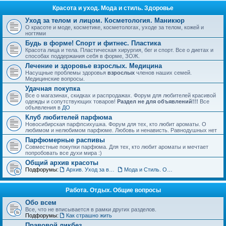
Красота и уход. Мода и стиль. Здоровье
Уход за телом и лицом. Косметология. Маникюр
О красоте и моде, косметике, косметологах, уходе за телом, кожей и
ногтями
Будь в форме! Спорт и фитнес. Пластика
Красота лица и тела. Пластическая хирургия, бег и спорт. Все о диетах и
способах поддержания себя в форме, ЗОЖ.
Лечение и здоровье взрослых. Медицина
Насущные проблемы здоровья
взрослых
членов наших семей.
Медицинские вопросы.
Удачная покупка
Все о магазинах, скидках и распродажах. Форум для любителей красивой
одежды и сопутствующих товаров!
Раздел не для объявлений!!!
Все
объявления в
ДО
Клуб любителей парфюма
Новосибирская парфпсихушка. Форум для тех, кто любит ароматы. О
любимом и нелюбимом парфюме. Любовь и ненависть. Равнодушных нет
Парфюмерные распивы
Совместные покупки парфюма. Для тех, кто любит ароматы и мечтает
попробовать все духи мира :)
Общий архив красоты
Подфорумы:
Архив. Уход за волосами. Прически
Мода и Стиль. Обсуждение тенденций
Работа. Отдых. Общие вопросы
Обо всем
Все, что не вписывается в рамки других разделов.
Подфорумы:
Как страшно жить
Правовой ликбез