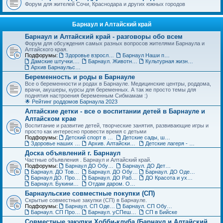
Форум для жителей Сочи, Краснодара и других южных городов
Барнаул и Алтайский край
Барнаул и Алтайский край - разговоры обо всем
Форум для обсуждения самых разных вопросов жителями Барнаула и
Алтайского края.
Подфорумы:
Здоровье взрослых в Барнауле
Барнаул Наши праздники
Дамские штучки. Красота, уход, пластическая хирургия в Барнауле
Барнаул. Животные и растения, флора и фауна
Культурная жизнь в Барнауле для взрослых и детей
Архив Барнаульского раздела
Беременность и роды в Барнауле
Все о беременности и родах в Барнауле. Медицинские центры, роддома,
врачи, акушеры, курсы для беременных. А так же просто темы для
поднятия настроения беременным Сибмамам :)
🌟 Рейтинг роддомов Барнаула 2023
Алтайские детки - все о воспитании детей в Барнауле и
Алтайском крае
Воспитание и развитие детей, творческие занятия, развивающие игры и
просто как интересно провести время с детьми
Подфорумы:
Детский спорт в Барнауле и Алтайском крае
Детские сады, школы, вузы, ссузы Барнаула и Алтайского края
Здоровье наших деток - Барнаул
Архив. Алтайские детки
Детские лагеря - летние, пришкольные, языковые
Доска объявлений г. Барнаул
Частные объявления . Барнаул и Алтайский край.
Подфорумы:
Барнаул ДО Обувь для детей
Барнаул. ДО Детская одежда
Барнаул. ДО Товары для детей
Барнаул. ДО Обувь для взрослых
Барнаул. ДО Одежда для взрослых
Барнаул ДО. Продажа животных и растений
Барнаул. ДО Работа и услуги
ДО Красота и уход за телом в Барнауле
Барнаул. Букинист - ДО Книги и журналы
Отдам даром. Объявления в Барнауле
Барнаульские совместные покупки (СП)
Скрытые совместные закупки (СП) в Барнауле.
Подфорумы:
Барнаул. СП Одежда (взрослая и детская)
Барнаул. СП Обувь, галантерея и аксессуары
Барнаул. СП Прочие товары
Барнаул. уСПешная песочница
СП в Бийске
Совместные закупки Хобби-клуба (Барнаул и Алтайский