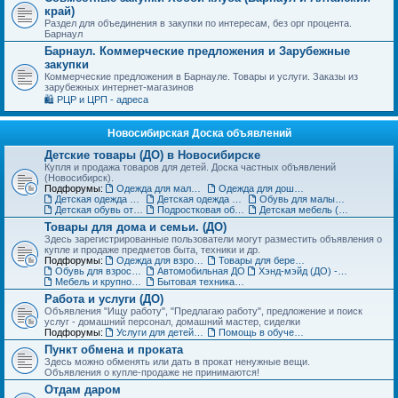
край)
Раздел для объединения в закупки по интересам, без орг процента.
Барнаул
Барнаул. Коммерческие предложения и Зарубежные
закупки
Коммерческие предложения в Барнауле. Товары и услуги. Заказы из
зарубежных интернет-магазинов
🛍️ РЦР и ЦРП - адреса
Новосибирская Доска объявлений
Детские товары (ДО) в Новосибирске
Купля и продажа товаров для детей. Доска частных объявлений
(Новосибирск).
Подфорумы:
Одежда для малышей до года (до 85 см)
Одежда для дошкольников (от 86 до 121 см)
Детская одежда на рост от 122 до 151 см
Детская одежда для подростков 152 см и выше
Обувь для малышей и дошколят (до 30 размера) (ДО)
Детская обувь от 31 до 36 размера (ДО)
Подростковая обувь от 37 размера (ДО)
Детская мебель (ДО)
Товары для дома и семьи. (ДО)
Здесь зарегистрированные пользователи могут разместить объявления о
купле и продаже предметов быта, техники и др.
Подфорумы:
Одежда для взрослых (ДО)
Товары для беременных и кормящих (ДО)
Обувь для взрослых (ДО)
Автомобильная ДО
Хэнд-мэйд (ДО) - Ручная работа. Объявления
Мебель и крупногабаритные товары для дома(ДО)
Бытовая техника, компьютеры и телефоны (ДО)
Работа и услуги (ДО)
Объявления "Ищу работу", "Предлагаю работу", предложение и поиск
услуг - домашний персонал, домашний мастер, сиделки
Подфорумы:
Услуги для детей. Объявления
Помощь в обучении. Репетиторы (ДО)
Пункт обмена и проката
Здесь можно обменять или дать в прокат ненужные вещи.
Объявления о купле-продаже не принимаются!
Отдам даром