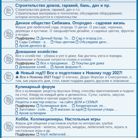
Строительство домов, гаражей, бань, дач и пр.
Строительство домов, гаражей, дач и т.п.
Строительные материалы и технологии, обсуждение оборудования,
которое используется в строительстве
Дачное общество Сибмама. Огородно - садовая жизнь
Форум для любителей сада, огорода. О дачах. О рассаде, черенках,
деревцах и кустиках. О ландшафтном дизайне, о садовых цветах, фруктах
и ягодах.
Подфорумы:
Дачный базар. Товары для дачи, сада и огорода
Сад и огород (семена, рассада, урожай)
Сады Сибири - авторские темы
Наш цветник
Обсуждаем дачные места - садовые общества
Архив дачного форума
Домашнее хозяйство
Все о хозяйстве - уборка и уют в доме. Как достичь уюта и порядка.
Маленькие и большие хитрости хозяек и хозяев.
Подфорумы:
Все о праздниках и подарках
Покупки для дома
Домашнее хозяйство. Архив форума
Архив форума Новый год
🎄 Новый год!!! Все о подготовке к Новому году 2027!
🎄 Все к Новому 2027 Году!
О елочках, Дедах Морозах и Снегурочках, о
том, как украсить дом, стол, какие подарки дарить друзьям и знакомым.
Кулинарный форум
Все о кулинарии: рецепты вкусных блюд, способы приготовления и подачи
на стол, блюда на каждый день и деликатесы. Супы, салаты, закуски,
напитки, коктейли и прочие радости жизни.
Рецепты и мастер-классы - на сайте ДОМ и СЕМЬЯ
Подфорумы:
Кулинарные флешмобы
Кондитерская, пекарня
Заготовки - соленья, варенья, маринады и пр.
В магазин за едой
Кухонная утварь - посуда и техника
Архив кулинарии
Хобби. Коллекционеры. Настольные игры
Форум для общения участников клубов по интересам, клубов
коллекционеров - монеты, игрушки, киндеры, любителей петь, играть в
настольные игры и др.
Подфорумы:
Клуб любителей кукол