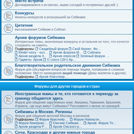
Место встречи
Договариваемся о встречах, ищем соседей и потерянных друзей :)
Конкурсы
Анонсы конкурсов и розыгрышей на Сибмаме
Цитатник
высказывания Сибмам и Сибпап
Архив форумов Сибмама
Интересные темы, оконченные конкурсы и остальное из того, что хочется
сохранить на память.
Подфорумы:
Свадебный форум
Свой бизнес. Форум для бизнес-леди
Kinder-story - коллекционирование игрушек из шоколадных яиц. Архив
Архив форума Место встречи
Сибпапа
Архив раздела Хэнд-мэйд (ДО)
Архив опросов
Зеленый форум. Архив
Гаджеты. Архив
О сексе (18+) Архив
Благотворительное родительское движение Сибмама
Форум для обсуждения вопросов помощи людям, попавшим в сложное
положение. Место проведения
акций помощи
(Дому малютки и другие).
Подфорумы:
Архив благотворительного форума
Форумы для других городов и стран
Иностранные мамы и те, кто готовится к переезду за
границу общаются здесь
Форум для общения зарубежных мам. Америка, Германия, Бразилия,
Израиль, где еще живут Сибмамы? Расскажите о жизни за границей.
Сибмамы в Москве. Регионы
Форум для общения жителей Москвы и регионов
Подфорумы:
Форум Красноярских мам и пап
Форум Новокузнецких мам и пап
Форум Кемеровских мам и пап
Омские Сибмамы общаются здесь :)
Архив. Форум Томских мам и пап
Архив раздела Регионы
Архив Омского раздела
Сочи, Краснодар и другие южные города