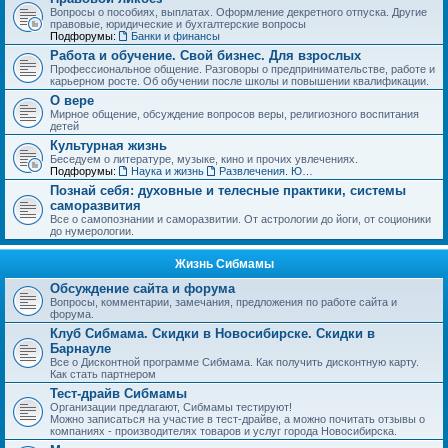
Вопросы о пособиях, выплатах. Оформление декретного отпуска. Другие
правовые, юридические и бухгалтерские вопросы
Подфорумы:
Банки и финансы
Работа и обучение. Свой бизнес. Для взрослых
Профессиональное общение. Разговоры о предпринимательстве, работе и
карьерном росте. Об обучении после школы и повышении квалификации.
О вере
Мирное общение, обсуждение вопросов веры, религиозного воспитания
детей
Культурная жизнь
Беседуем о литературе, музыке, кино и прочих увлечениях.
Подфорумы:
Наука и жизнь
Развлечения. Юмор, анекдоты. Игры, задачки и тесты
Познай себя: духовные и телесные практики, системы
саморазвития
Все о самопознании и саморазвитии. От астрологии до йоги, от соционики
до нумерологии.
Жизнь Сибмамы
Обсуждение сайта и форума
Вопросы, комментарии, замечания, предложения по работе сайта и
форума.
Клуб Сибмама. Скидки в Новосибирске. Скидки в
Барнауле
Все о Дисконтной программе Сибмама. Как получить дисконтную карту.
Как стать партнером
Тест-драйв Сибмамы
Организации предлагают, Сибмамы тестируют!
Можно записаться на участие в тест-драйве, а можно почитать отзывы о
компаниях - производителях товаров и услуг города Новосибирска.