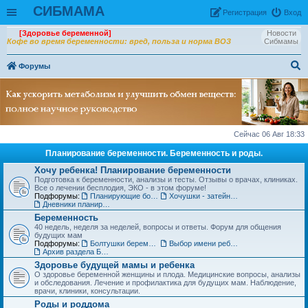
СИБМАМА
Рeгиcтpaция
Вход
[Здоровье беременной]
Новости
Кофе во время беременности: вред, польза и норма ВОЗ
Сибмамы
Форумы
ои
ск
Сейчас 06 Авг 18:33
Планирование беременности. Беременность и роды.
Хочу ребенка! Планирование беременности
Подготовка к беременности, анализы и тесты. Отзывы о врачах, клиниках.
Все о лечении бесплодия, ЭКО - в этом форуме!
Подфорумы:
Планирующие болтушки
Хочушки - затейницы
Дневники планирования беременности
Беременность
40 недель, неделя за неделей, вопросы и ответы. Форум для общения
будущих мам
Подфорумы:
Болтушки беременных
Выбор имени ребенку
Архив раздела Беременность
Здоровье будущей мамы и ребенка
О здоровье беременной женщины и плода. Медицинские вопросы, анализы
и обследования. Лечение и профилактика для будущих мам. Наблюдение,
врачи, клиники, консультации.
Роды и роддома