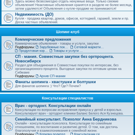
Здесь можно безвозмездно отдать ненужные вещи. Только свежие
объявления! Неактивные объявления хранятся в разделе не более месяца,
затем удаляются! Объявления о купле-продаже не принимаются!
Недвижимость (ДО)
Купля - продажа квартир, домов, офисов, коттеджей, гаражей, земли и пр.
Доска частных объявлений.
Шопинг-клуб
Коммерческие предложения
Коммерческие объявления - товары и услуги, закупки
Подфорумы:
Зарубежные покупки
Сетевой маркетинг, MLM
Продуктовая корзинка для вас и ваших детей
Товары и услуги для дома, строительства и ремонта. Бытовая техника.
СП - мания. Совместные закупки без оргпроцента.
Новосибирск
Раздел для объединения в Совместные покупки по интересам, без
организационного процента. Выгодные закупки по оптовым ценам на
Сибмаме
Подфорумы:
Архив СП-мании
Фанаты шопинга - хвастушки и болтушки
Для фанатов шопинга :) Что? Где? Почем?
Консультации специалистов
Врач - ортодонт. Консультации онлайн
Консультации по вопросам исправления прикуса у детей и взрослых.
Консультирует врач - ортодонт клиники Баланс Белого Ася Кузнецова.
Семейный консультант. Психолог Анна Бердникова
Онлайн - консультации психолога. Консультации по семейным
отношениям, по воспитанию и развитию детей. О том, как достичь
благополучия и взаимопонимания в семейной жизни.
Подфорумы:
Копилка родительского опыта
Консультации сексолога (18+)