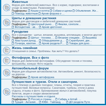
Животные
Форум для любителей животных. Все о корме, подкормке, воспитании и
уходе за животными. Размножение
Подфорумы:
Кошки и котята
Собаки и щенки
Объявления. Животные. Покупка, продажа, обмен и др.
Помощь животным
Архив форума о домашних животных
Цветы и домашние растения
Форум для цветоводов и любителей домашних растений.
Подфорумы:
Цветочный рынок. Объявления по домашним растениям
Фиалки, сенполии, глоксинии и компания. Геснериевые
Фотоцветник - авторские темы
Архив цветочного форума
Рукоделие
Все о рукоделии - шитье, вязание, вышивка, аппликации, и многое другое!
Подфорумы:
Шитье - техники, выкройки, обсуждение
Вязание спицами и крючком - схемы, фото, работы
Вышивка
Хвастушки рукодельниц
Оборудование для рукоделия
Скрапбукинг, декупаж, квилинг
Пэчворк, квилтинг,- лоскутное шитье
Архив раздела Рукоделие
Товары для рукоделия (ДО) Объявления
Жизнь семейная
Отношения в семье. Проблемы. Как жить? Что делать?
Фотофорум. Все о фото
Форум для любителей фотографии. Обсуждение техник и техники,
флэшмобы, конкурс Фото недели.
Автомобильный форум
Форум для общения автомобилистов. Автомобили, ремонт, безопасность
на дорогах.
Подфорумы:
Архив автофорума
Путешествия и туризм. Отели и санатории.
Все о близких и далеких поездках: планы, отчеты, теория и практика
путешествий. Визовые вопросы. Санатории, турбазы, отели и дома
отдыха, отзывы и фото. Бронирование жилья и автомобилей, покупка
билетов, акции и скидки авиакомпаний
Рассказы о путешествиях и отдыхе
Подфорумы:
Россия и страны ближнего зарубежья (СНГ)
Сибирь и Алтай. Активный отдых и туризм
Турция - Анталия, Мармарис, Стамбул
ЮВА - Тайланд, Вьетнам, Китай, Индия и другие страны
ДО раздела Путешествия. Жилье, туры, экскурсии