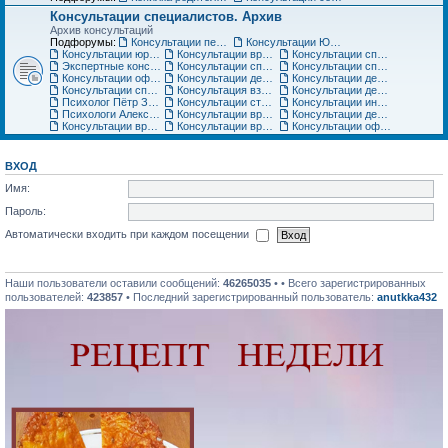
Консультации специалистов. Архив
Архив консультаций
Подфорумы:
Консультации педиатра
Консультации Юриста
Консультации юриста
Консультации врачей Центров семейной медицины
Консультации специалистов медицинского центра «Ласточка»
Экспертные консультации врачей «Клиники Пасман». Закрыто
Консультации специалистов медицинского центра АСТРА-МЕД
Консультации специалистов медицинского центра Авиценна
Консультации офтальмолога Игоря Плисова
Консультации детского офтальмолога клиники микрохирургии глаза ВИЖУ
Консультации детского уролога, детского хирурга
Консультации специалистов по грудному вскармливанию
Консультация взрослого невролога
Консультации детского невролога
Психолог Пётр Зарубин
Консультации стоматолога
Консультации инструкторов по материнскому искусству
Психологи Александр и Катерина Коломиец. Консультации по широкому кругу вопросов
Консультации врача гинеколога, детского гинеколога, оперирующего гинеколога
Консультации детских специалистов ЦНМТ
Консультации врача-педиатра Медицинского центра Юнона
Консультации врача-ортодонта
Консультации офтальмолога. Архив
ВХОД
Имя:
Пароль:
Автоматически входить при каждом посещении
Наши пользователи оставили сообщений:
46265035
• • Всего зарегистрированных
пользователей:
423857
• Последний зарегистрированный пользователь:
anutkka432