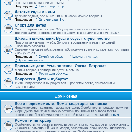
центры, рекомендации и отзывы
Подфорумы:
Куда сходить с ребенком. Детские театры, развлекательные центры, выставки и музеи
Детские сады и няни
Детские садики, все о них. Няни, выбор и другие вопросы.
Подфорумы:
Детские сады Новосибирска: адреса и отзывы
Спорт для детей
Спорт спортивные секции. Обсуждение вопросов, связанных с
тренировками, спортивным инвентарем, тренерами и инструкторами.
Школа и школьники. Вузы и ссузы, студенчество
Подготовка к школе, учеба. Вопросы воспитания и развития детей
школьного возраста.
Среднее и высшее образование, обсуждение вузов и ссузов, как поступить
и как учиться.
Подфорумы:
Семейное образование. Экстернат
Школы и гимназии Новосибирска и НСО: отзывы о школах и учителях
Архив школьного раздела
Приемные дети. Усыновление. Опека. Патронат.
Любые вопросы попадания детей в семью
Подфорумы:
Форум для обсуждения личных историй наставничества и опеки
Подростки. Дети и пубертат
Жизнь подростков и их родителей. Проблемы роста, психология и
самопознание
Дом и семья
Все о недвижимости. Дома, квартиры, коттеджи
Недвижимость - квартиры, дома, коттеджи. Особенности продажи, покупки
и аренды жилья, земельных участков и пр. Тонкости выбора места
проживания. Для обсуждения хитростей ремонта - отдельный
форум
.
Ремонт и интерьер
Особенности, хитрости и тонкости ремонта квартир, домов и прочих жилых
и нежилых помещений. Окна, двери, сантехника, обои, краски, шпаклевки -
обсуждаем все, что связано с ремонтом. Выбор интерьера.