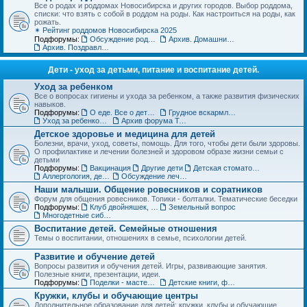
Все о родах и роддомах Новосибирска и других городов. Выбор роддома,
списки: что взять с собой в роддом на роды. Как настроиться на роды, как
рожать.
✴ Рейтинг роддомов Новосибирска 2025
Подфорумы:
Обсуждение роддомов
Архив. Домашние роды
Архив. Поздравления с рождением
Дети - уход за детьми, питание и воспитание детей.
Уход за ребенком
Все о вопросах гигиены и ухода за ребенком, а также развития физических
навыков.
Подфорумы:
О еде. Все о детском питании
Грудное вскармливание
Уход за ребенком. Архив форума
Архив форума Товары для детей
Детское здоровье и медицина для детей
Болезни, врачи, уход, советы, помощь. Для того, чтобы дети были здоровы.
О профилактике и лечении болезней и здоровом образе жизни семьи с
детьми
Подфорумы:
Вакцинация
Другие дети
Детская стоматология
Аллергология, дерматология, иммунология
Обсуждение лечебных учреждений и медицинских специалистов
Наши малыши. Общение ровесников и соратников
Форум для общения ровесников. Топики - болталки. Тематические беседки
Подфорумы:
Клуб двойняшек, тройняшек и так далее... :)
Земельный вопрос
Многодетные сибмамы
Воспитание детей. Семейные отношения
Темы о воспитании, отношениях в семье, психологии детей.
Развитие и обучение детей
Вопросы развития и обучения детей. Игры, развивающие занятия.
Полезные книги, презентации, идеи.
Подфорумы:
Поделки - мастерим с детьми
Детские книги, фильмы, аудиосказки
Кружки, клубы и обучающие центры
Дополнительное образование для детей: кружки, клубы и обучающие