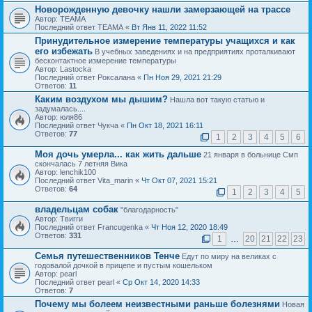
Новорожденную девочку нашли замерзающей на трассе
Автор: ТЕАМА
Последний ответ ТЕАМА «
Вт Янв 11, 2022 11:52
Принудительное измерение температуры учащихся и как
его избежать
В учебных заведениях и на предприятиях проталкивают
бесконтактное измерение температуры
Автор: Lastocka
Последний ответ Роксалана «
Пн Ноя 29, 2021 21:29
Ответов:
11
Каким воздухом мы дышим?
Нашла вот такую статью и
задумалась....
Автор: юля86
Последний ответ Чукча «
Пн Окт 18, 2021 16:11
Ответов:
77
1
2
3
4
5
6
Моя дочь умерла... как жить дальше
21 января в больнице Смп
скончалась 7 летняя Вика
Автор: lenchik100
Последний ответ Vita_marin «
Чт Окт 07, 2021 15:21
Ответов:
64
1
2
3
4
5
владельцам собак
"благодарность"
Автор: Твигги
Последний ответ Francugenka «
Чт Ноя 12, 2020 18:49
Ответов:
331
1
…
20
21
22
23
Семья путешественников Тенче
Едут по миру на великах с
годовалой дочкой в прицепе и пустым кошельком
Автор: pearl
Последний ответ pearl «
Ср Окт 14, 2020 14:33
Ответов:
7
Почему мы болеем неизвестными раньше болезнями
Новая