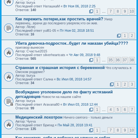
Автор: burya
Последний ответ НаташкаМ «
Вт Ноя 06, 2018 2:25
Ответов:
140
1
…
7
8
9
10
Как пережить потерю,как простить врачей?
Умер
первенец...врачи до последнего уверяли,что он жив.
Автор: Лёля)
Последний ответ yul81-05 «
Пт Ноя 02, 2018 18:51
Ответов:
16
1
2
Убита девочка-подросток..будет ли наказан убийца????
приговор вынесен
Автор: Счастье2015
Последний ответ silverheartcats «
Чт Авг 09, 2018 9:48
Ответов:
565
1
…
35
36
37
38
Странная и страшная история с беременной
Что случилось в
Омском роддоме?
Автор: burya
Последний ответ Сална «
Вс Июл 08, 2018 14:57
Ответов:
34
1
2
3
Возбуждено уголовное дело по факту истязаний
детсадовцев
Новости на нашем сайте
Автор: burya
Последний ответ Aravana80 «
Вт Июл 03, 2018 12:44
Ответов:
99
1
…
4
5
6
7
Медицинский лохотрон
Ничего святого - только деньги
Автор: Чукча
Последний ответ Бригид «
Пн Май 28, 2018 19:41
Ответов:
135
1
…
7
8
9
10
Как защитить себя и ребенка от уличных собак