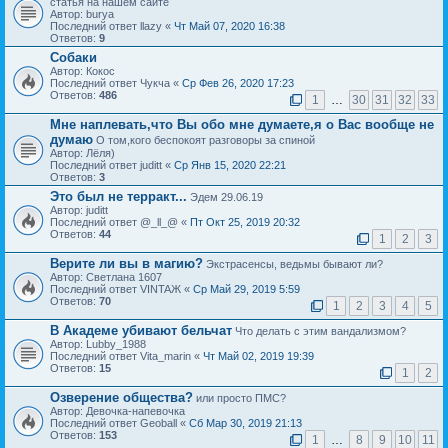
статья на нашем сайте
Автор: burya
Последний ответ llazy «
Чт Май 07, 2020 16:38
Ответов:
9
Собаки
Автор: Кокос
Последний ответ Чукча «
Ср Фев 26, 2020 17:23
Ответов:
486
1
…
30
31
32
33
Мне наплевать,что Вы обо мне думаете,я о Вас вообще не
думаю
О том,кого беспокоят разговоры за спиной
Автор: Лёля)
Последний ответ juditt «
Ср Янв 15, 2020 22:21
Ответов:
3
Это был не терракт...
Эдем 29.06.19
Автор: juditt
Последний ответ @_ll_@ «
Пт Окт 25, 2019 20:32
Ответов:
44
1
2
3
Верите ли вы в магию?
Экстрасенсы, ведьмы бывают ли?
Автор: Светлана 1607
Последний ответ VINTAЖ «
Ср Май 29, 2019 5:59
Ответов:
70
1
2
3
4
5
В Академе убивают бельчат
Что делать с этим вандализмом?
Автор: Lubby_1988
Последний ответ Vita_marin «
Чт Май 02, 2019 19:39
Ответов:
15
1
2
Озверение общества?
или просто ПМС?
Автор: Девочка-напевочка
Последний ответ Geoball «
Сб Мар 30, 2019 21:13
Ответов:
153
1
…
8
9
10
11