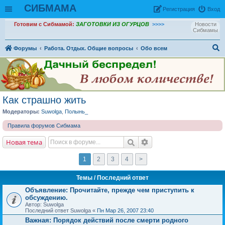
СИБМАМА
Рeгиcтpaция
Вход
Готовим с Сибмамой:
ЗАГОТОВКИ ИЗ ОГУРЦОВ
>>>>
Новости
Сибмамы
Форумы
Работа. Отдых. Общие вопросы
Обо всем
ои
ск
Как страшно жить
Модераторы:
Suwolga
,
Полынь_
Правила форумов Сибмама
Новая тема
1
2
3
4
>
Темы
/ Последний ответ
Объявление:
Прочитайте, прежде чем приступить к
обсуждению.
Автор: Suwolga
Последний ответ Suwolga «
Пн Мар 26, 2007 23:40
Важная:
Порядок действий после смерти родного