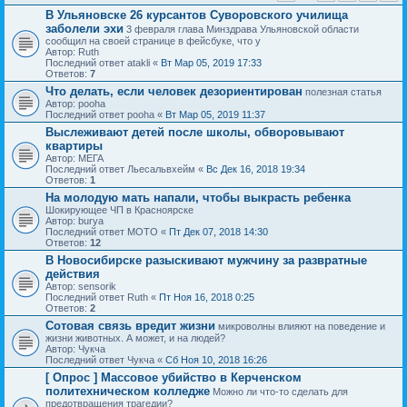
В Ульяновске 26 курсантов Суворовского училища
заболели эхи
3 февраля глава Минздрава Ульяновской области
сообщил на своей странице в фейсбуке, что у
Автор: Ruth
Последний ответ atakli «
Вт Мар 05, 2019 17:33
Ответов:
7
Что делать, если человек дезориентирован
полезная статья
Автор: pooha
Последний ответ pooha «
Вт Мар 05, 2019 11:37
Выслеживают детей после школы, обворовывают
квартиры
Автор: МЕГА
Последний ответ Льесальвхейм «
Вс Дек 16, 2018 19:34
Ответов:
1
На молодую мать напали, чтобы выкрасть ребенка
Шокирующее ЧП в Красноярске
Автор: burya
Последний ответ МОТО «
Пт Дек 07, 2018 14:30
Ответов:
12
В Новосибирске разыскивают мужчину за развратные
действия
Автор: sensorik
Последний ответ Ruth «
Пт Ноя 16, 2018 0:25
Ответов:
2
Сотовая связь вредит жизни
микроволны влияют на поведение и
жизни животных. А может, и на людей?
Автор: Чукча
Последний ответ Чукча «
Сб Ноя 10, 2018 16:26
[ Опрос ]
Массовое убийство в Керченском
политехническом колледже
Можно ли что-то сделать для
предотвращения трагедии?