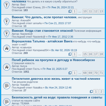
человека
Что делать и в какую службу обратиться?
Автор: Bast
Последний ответ Елена, 29 «
Пт Янв 26, 2024 22:21
Ответов:
183
1
…
10
11
12
13
Важная:
Что делать, если пропал человек.
инструкция
Автор: Алена84
Последний ответ anna4a «
Пн Сен 21, 2015 17:07
Ответов:
13
Важная:
Когда стая становится опасной
Полезная информация
Автор: Nastenk@
Последний ответ Nastenk@ «
Пт Фев 17, 2012 2:36
Ворошилова Татьяна - алтайская Ванга
кто-нибудь что-нибудь
знает о ней?
Автор: ксавьера
Последний ответ Катерина054 «
Вс Авг 02, 2026 19:19
Ответов:
269
1
…
15
16
17
18
Погиб ребенок на прогулке в детсаду в Новосибирске
Страшная новость
Автор: burya
Последний ответ Гость «
Пт Янв 10, 2025 0:27
Ответов:
1051
1
…
68
69
70
71
Пятилетняя девочка всю жизнь живет в частной клинике
Так решили родители
Автор: Natalika
Последний ответ Natalika «
Вс Ноя 24, 2024 12:46
Ответов:
27
1
2
Безопасность детей на воде: правила поведения и советы
статья на нашем сайте
Автор: ТЕАМА