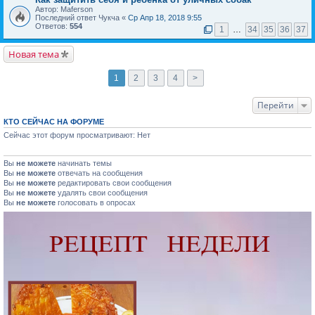
Автор: Maferson
Последний ответ Чукча «
Ср Апр 18, 2018 9:55
Ответов:
554
1
…
34
35
36
37
Новая тема
1
2
3
4
>
Перейти
КТО СЕЙЧАС НА ФОРУМЕ
Сейчас этот форум просматривают: Нет
Вы
не можете
начинать темы
Вы
не можете
отвечать на сообщения
Вы
не можете
редактировать свои сообщения
Вы
не можете
удалять свои сообщения
Вы
не можете
голосовать в опросах