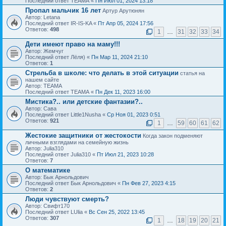
Последний ответ ТЕАМА «
Пн Июл 01, 2024 13:18
Пропал мальчик 16 лет
Артур Арутюнян
Автор: Letana
Последний ответ IR-IS-KA «
Пт Апр 05, 2024 17:56
Ответов:
498
1
…
31
32
33
34
Дети имеют право на маму!!!
Автор: Жемчуг
Последний ответ Лёля) «
Пн Мар 11, 2024 21:10
Ответов:
1
Стрельба в школе: что делать в этой ситуации
статья на
нашем сайте
Автор: ТЕАМА
Последний ответ ТЕАМА «
Пн Дек 11, 2023 16:00
Мистика?.. или детские фантазии?..
Автор: Сава
Последний ответ Little1Nusha «
Ср Ноя 01, 2023 0:51
Ответов:
921
1
…
59
60
61
62
Жестокие защитники от жестокости
Когда закон подменяют
личными взглядами на семейную жизнь
Автор: Julia310
Последний ответ Julia310 «
Пт Июл 21, 2023 10:28
Ответов:
7
О математике
Автор: Бык Арнольдович
Последний ответ Бык Арнольдович «
Пн Фев 27, 2023 4:15
Ответов:
2
Люди чувствуют смерть?
Автор: Свифт170
Последний ответ LUlia «
Вс Сен 25, 2022 13:45
Ответов:
307
1
…
18
19
20
21