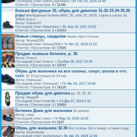
Последний ответ алена сергеевна «
Вт Окт 29, 2024 14:48
Ответов / Просмотров:
0 / 11345
Коньки фигурные 32, обувь для девочки 31-32-33-34-35-36
р-ры
Мембранные ботинки IMAC 35, сабо 33, 34/35, туфли в школу 35,
ЗИМА 34 р-р
Автор: Елена767
Последний ответ МамаЧика «
Вс Апр 18, 2021 15:52
Ответов / Просмотров:
1 / 23414
Новые сланцы, сандалии
чешки, орто стельки
Автор: Женни2009
Последний ответ Женни2009 «
Чт Авг 02, 2018 21:01
Ответов / Просмотров:
0 / 17620
Продам лыжные ботинки, р. 36
Автор: Олеся.
Последний ответ Олеся. «
Ср Июн 28, 2017 14:39
Ответов / Просмотров:
0 / 16747
Обувь для мальчика на все сезоны, спорт, школа в отл.
сост.
31-37 р(стелька 20-24 см)
Автор: ОленькаС
Последний ответ ОленькаС «
Пт Авг 04, 2017 10:09
Ответов / Просмотров:
0 / 18120
Продам обувь для девочки
рр. 34, 35, 36.
Автор: MargoM
Последний ответ iruntchik «
Сб Дек 07, 2019 6:31
Ответов / Просмотров:
1 / 10464
Ботинки Деми для мальчика
36 размер
Автор: плюх
Последний ответ плюх «
Чт Мар 19, 2026 16:26
Ответов / Просмотров:
0 / 2227
Обувь для мальчика 32-36
Все сезоны. Б/у и новая, а также в дар
Автор: besheniylud
Последний ответ besheniylud «
Вс Авг 25, 2024 12:49