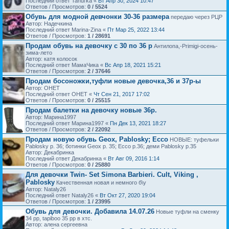
Последний ответ Tanul'ka «
Вт Апр 30, 2024 10:47
Ответов / Просмотров:
0 / 5524
Обувь для модной девчонки 30-36 размера
передаю через РЦР
Автор: Надечкина
Последний ответ Marina-Zina «
Пт Мар 25, 2022 13:44
Ответов / Просмотров:
1 / 28691
Продам обувь на девочку с 30 по 36 р
Антилопа,-Primigi-осень-
зима-лето
Автор: катя колосок
Последний ответ МамаЧика «
Вс Апр 18, 2021 15:21
Ответов / Просмотров:
2 / 37646
Продам босоножки,туфли новые девочка,36 и 37р-ы
Автор: ОНЕТ
Последний ответ ОНЕТ «
Чт Сен 21, 2017 17:02
Ответов / Просмотров:
0 / 25515
Продам балетки на девочку новые 36р.
Автор: Марина1997
Последний ответ Марина1997 «
Пн Дек 13, 2021 18:27
Ответов / Просмотров:
2 / 22092
Продам новую обувь Geox, Pablosky; Ecco
НОВЫЕ: туфельки
Pablosky р. 36; ботинки Geox р. 35; Ecco р.36; деми Pablosky р.35
Автор: Декабринка
Последний ответ Декабринка «
Вт Авг 09, 2016 1:14
Ответов / Просмотров:
0 / 25880
Для девочки Twin- Set Simona Barbieri. Cult, Viking ,
Pablosky
Качественная новая и немного б\у
Автор: Nataly26
Последний ответ Nataly26 «
Вт Окт 27, 2020 19:04
Ответов / Просмотров:
1 / 23995
Обувь для девочки. Добавила 14.07.26
Новые туфли на сменку
34 рр, tapiboo 35 рр в хтс.
Автор: алена сергеевна