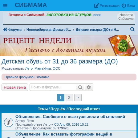
СИБМАМА
Рeгиcтpaция
Вход
Готовим с Сибмамой:
ЗАГОТОВКИ ИЗ ОГУРЦОВ
>>>>
Новости
Сибмамы
Форумы
Новосибирская Доска объявлений
Детские товары (ДО) в Новосибирске
ои
ск
Детская обувь от 31 до 36 размера (ДО)
Модераторы:
Лето
,
МамаЧика
,
OCC
Правила форумов Сибмама
Новая тема
1
2
>
Темы
/ Подъём / Последний ответ
Объявление:
Сообщите о неактуальности объявлений
Автор: Лето
Последний ответ Лето «
Сб Апр 09, 2016 10:22
Ответов / Просмотров:
0 / 179978
Объявление:
Как вставить фотографии вещей в