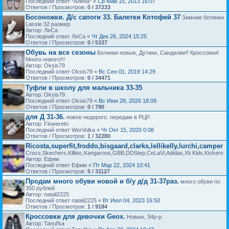
Последний ответ *Алена* «
Ср Май 15, 2013 16:07
Ответов / Просмотров:
0 / 37233
Босоножки. Д/с сапоги 33. Балетки Котофей 37
Зимние ботинки
Lassie 32 размер
Автор: ЛеСа
Последний ответ ЛеСа «
Чт Дек 26, 2024 15:25
Ответов / Просмотров:
0 / 5337
Обувь на все сезоны
Ботинки новые, Дутики, Сандалии!! Кроссовки!
Много нового!!!
Автор: Oksis79
Последний ответ Oksis79 «
Вс Сен 01, 2019 14:29
Ответов / Просмотров:
0 / 34471
Туфли в школу для мальчика 33-35
Автор: Oksis79
Последний ответ Oksis79 «
Вс Июн 28, 2026 18:09
Ответов / Просмотров:
0 / 790
для Д 31-36.
новое недорого. передам в РЦР.
Автор: Flowereto
Последний ответ WerVolka «
Чт Окт 15, 2020 0:08
Ответов / Просмотров:
1 / 32280
Ricosta,superfit,froddo,bisgaard,clarks,lellikelly,lurchi,camper
Crocs,Skechers,Killtec,Kangaroos,GBB,DDStep,CeLaVi,Adidas,Xti Kids,Kickers
Автор: Ефим
Последний ответ Ефим «
Пт Мар 22, 2024 10:41
Ответов / Просмотров:
5 / 31127
Продам много обуви новой и б/у д/д 31-37раз.
много обуви по
350 рублей
Автор: natali2225
Последний ответ natali2225 «
Вт Июл 04, 2023 16:50
Ответов / Просмотров:
1 / 9184
Кроссовки для девочки Geox.
Новые, 34р-р.
Автор: Tanul'ka