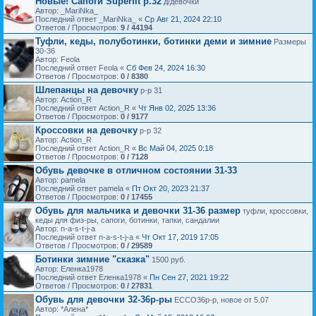
Новые! Сапоги Superfit р.32
д/девочки
Автор: _MariNka_
Последний ответ _MariNka_ «
Ср Авг 21, 2024 22:10
Ответов / Просмотров:
9 / 44194
Туфли, кеды, полуботинки, ботинки деми и зимние
Размеры
30-36
Автор: Feola
Последний ответ Feola «
Сб Фев 24, 2024 16:30
Ответов / Просмотров:
0 / 8380
Шлепанцы на девочку
р-р 31
Автор: Action_R
Последний ответ Action_R «
Чт Янв 02, 2025 13:36
Ответов / Просмотров:
0 / 9177
Кроссовки на девочку
р-р 32
Автор: Action_R
Последний ответ Action_R «
Вс Май 04, 2025 0:18
Ответов / Просмотров:
0 / 7128
Обувь девочке в отличном состоянии 31-33
Автор: pamela
Последний ответ pamela «
Пт Окт 20, 2023 21:37
Ответов / Просмотров:
0 / 17455
Обувь для мальчика и девочки 31-36 размер
туфли, кроссовки,
кеды для физ-ры, сапоги, ботинки, тапки, сандалии
Автор: n-a-s-t-j-a
Последний ответ n-a-s-t-j-a «
Чт Окт 17, 2019 17:05
Ответов / Просмотров:
0 / 29589
Ботинки зимние "сказка"
1500 руб.
Автор: Еленка1978
Последний ответ Еленка1978 «
Пн Сен 27, 2021 19:22
Ответов / Просмотров:
0 / 27831
Обувь для девочки 32-36р-ры
ECCO36р-р, новое от 5.07
Автор: *Алена*