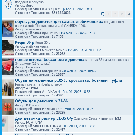
продажи и покупка
Автор: Лето
Последний ответ n-a-s-t-j-a «
Ср Авг 05, 2026 18:06
Ответов / Просмотров:
58 / 1643621
1
2
3
4
обувь для девочек для самых любименьких
продаю после
своих детей (бренды оригинал) СКИДКА -10%
Автор: ири-ночка
Последний ответ ири-ночка «
Вс Фев 15, 2026 21:13
Ответов / Просмотров:
3 / 7405
Кеды 36 р
Кеды 36 р
Автор: майская мама
Последний ответ майская мама «
Вс Дек 13, 2020 15:02
Ответов / Просмотров:
0 / 21762
новые школа, боссоножки девочка
мальчик 36 размер, девочка
34 размер (21 стелька)
Автор: Катеринаz
Последний ответ Катеринаz «
Сб Фев 03, 2024 18:56
Ответов / Просмотров:
0 / 18557
Обувь на мальчика р.32-33 кроссовки, ботинки, туфли
Puma, ricosta, Timberland, geox
Автор: A-LIVKA
Последний ответ A-LIVKA «
Чт Дек 04, 2025 10:58
Ответов / Просмотров:
0 / 4050
Обувь для девочки р.31-36
Автор: В Оксана
Последний ответ В Оксана «
Чт Ноя 04, 2021 18:25
Ответов / Просмотров:
0 / 28325
Для девочки размер 31-35 б/у
Слипоны Crocs и шлепки H&M
Автор: FORTUNA
Последний ответ FORTUNA «
Пн Сен 11, 2017 13:08
Ответов / Просмотров:
0 / 32457