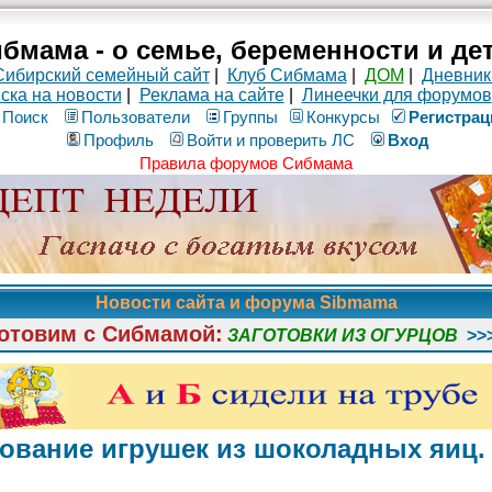
бмама - о семье, беременности и де
Сибирский семейный сайт
|
Клуб Сибмама
|
ДОМ
|
Дневник
ска на новости
|
Реклама на сайте
|
Линеечки для форумов
Поиск
Пользователи
Группы
Конкурсы
Рeгиcтpaц
Профиль
Войти и проверить ЛС
Вход
Правила форумов Сибмама
Новости сайта и форума Sibmama
отовим с Сибмамой:
ЗАГОТОВКИ ИЗ ОГУРЦОВ
>>
ирование игрушек из шоколадных яиц.