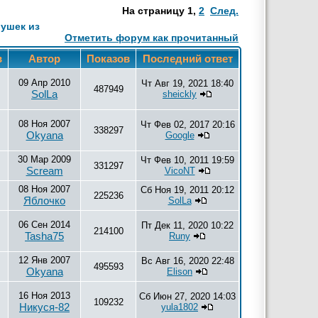
На страницу
1
,
2
След.
рушек из
Отметить форум как прочитанный
в
Автор
Показов
Последний ответ
09 Апр 2010
Чт Авг 19, 2021 18:40
487949
SolLa
sheickly
08 Ноя 2007
Чт Фев 02, 2017 20:16
338297
Okyana
Google
30 Мар 2009
Чт Фев 10, 2011 19:59
331297
Scream
VicoNT
08 Ноя 2007
Сб Ноя 19, 2011 20:12
225236
Яблочко
SolLa
06 Сен 2014
Пт Дек 11, 2020 10:22
214100
Tasha75
Runy
12 Янв 2007
Вс Авг 16, 2020 22:48
495593
Okyana
Elison
16 Ноя 2013
Сб Июн 27, 2020 14:03
109232
Никуся-82
yula1802