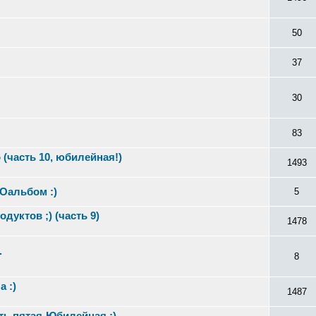
50
37
30
83
(часть 10, юбилейная!)
1493
ТОальбом :)
5
дуктов ;) (часть 9)
1478
.
8
 :)
1487
ть пятая-Юбилейная :)