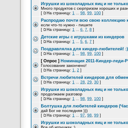
Игрушки из шоколадных яиц и не только 
Много продуктов с сюрпризом хороших и раз
[
На страницу:
1
...
98
,
99
,
100
]
Распродаю почти всю свою коллекцию к
если что-то нужно - пишите
[
На страницу:
1
...
6
,
7
,
8
]
Детские игры с игрушками из киндеров
[
На страницу:
1
...
5
,
6
,
7
]
Поздравлялка для киндер-любителей! :)
[
На страницу:
1
...
98
,
99
,
100
]
[ Опрос ]
Номинация 2011-Киндер-леди-P
Голосование закончено!
[
На страницу:
1
,
2
]
Встречи любителей киндеров для обмена 
[
На страницу:
1
...
28
,
29
,
30
]
Игрушки из шоколадных яиц и не только 
продолжаем разговор
[
На страницу:
1
...
98
,
99
,
100
]
Болтушка для любителей киндеров (Час
дай Бог не последняя )))
[
На страницу:
1
...
97
,
98
,
99
]
Игрушки из шоколадных яиц и не только 
Все об игрушках :)