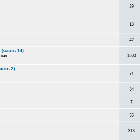
29
13
47
(часть 14)
зных
1500
сть 2)
71
34
7
55
313