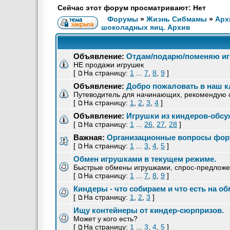
Сейчас этот форум просматривают: Нет
Форумы
»
Жизнь Сибмамы
»
Арх
шоколадных яиц. Архив
Объявление:
Отдам/подарю/поменяю иг
НЕ продажи игрушек
[
На страницу:
1
...
7
,
8
,
9
]
Объявление:
Добро пожаловать в наш
Путеводитель для начинающих, рекомендую 
[
На страницу:
1
,
2
,
3
,
4
]
Объявление:
Игрушки из киндеров-обсу
[
На страницу:
1
...
26
,
27
,
28
]
Важная:
Организационные вопросы фор
[
На страницу:
1
...
3
,
4
,
5
]
Обмен игрушками в текущем режиме.
Быстрые обмены игрушками, спрос-предлож
[
На страницу:
1
...
7
,
8
,
9
]
Киндеры - что собираем и что есть на о
[
На страницу:
1
,
2
,
3
]
Ищу контейнеры от киндер-сюрпризов.
Может у кого есть?
[
На страницу:
1
...
3
,
4
,
5
]