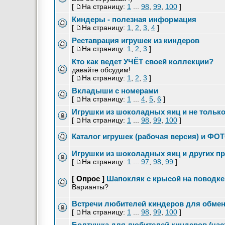
[
На страницу:
1
...
98
,
99
,
100
]
Киндеры - полезная информация
[
На страницу:
1
,
2
,
3
,
4
]
Реставрация игрушек из киндеров
[
На страницу:
1
,
2
,
3
]
Кто как ведет УЧЁТ своей коллекции?
давайте обсудим!
[
На страницу:
1
,
2
,
3
]
Вкладыши с номерами
[
На страницу:
1
...
4
,
5
,
6
]
Игрушки из шоколадных яиц и не только 
[
На страницу:
1
...
98
,
99
,
100
]
Каталог игрушек (рабочая версия) и ФО
Игрушки из шоколадных яиц и других про
[
На страницу:
1
...
97
,
98
,
99
]
[ Опрос ]
Шапокляк с крысой на поводке
Варианты?
Встречи любителей киндеров для обмена
[
На страницу:
1
...
98
,
99
,
100
]
Болтушка для любителей киндеров (час