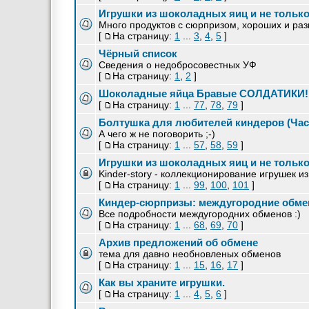
Игрушки из шоколадных яиц и не только 
Много продуктов с сюрпризом, хороших и ра
[
На страницу:
1
...
3
,
4
,
5
]
Чёрный список
Сведения о недобросовестных УФ
[
На страницу:
1
,
2
]
Шоколадные яйца Бравые СОЛДАТИКИ!
[
На страницу:
1
...
77
,
78
,
79
]
Болтушка для любителей киндеров (Част
А чего ж не поговорить ;-)
[
На страницу:
1
...
57
,
58
,
59
]
Игрушки из шоколадных яиц и не только 
Kinder-story - коллекционирование игрушек и
[
На страницу:
1
...
99
,
100
,
101
]
Киндер-сюрпризы: междугородние обмен
Все подробности междугородних обменов :)
[
На страницу:
1
...
68
,
69
,
70
]
Архив предложений об обмене
тема для давно необновленых обменов
[
На страницу:
1
...
15
,
16
,
17
]
Как вы храните игрушки.
[
На страницу:
1
...
4
,
5
,
6
]