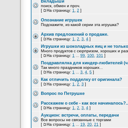
Вкладыши
поиск, обмен и проч.
[
На страницу:
1
,
2
]
Опознание игрушек
Подскажите, из какой серии эта игрушка?
Архив предложений о продаже.
[
На страницу:
1
,
2
,
3
,
4
]
Игрушки из шоколадных яиц и не только 
Много продуктов с сюрпризом, хороших и ра
[
На страницу:
1
...
99
,
100
,
101
]
Поздравлялка для киндер-любителей (ча
Так много праздников хороших...
[
На страницу:
1
...
3
,
4
,
5
]
Как отличить подделку от оригинала?
[
На страницу:
1
,
2
,
3
]
Вопрос по Петрушке
Расскажем о себе - как все начиналось?..
[
На страницу:
1
,
2
,
3
,
4
]
Аукцион: встречи, оплаты, передачи
Все вопросы не связанные с торгами
[
На страницу:
1
...
19
,
20
,
21
]