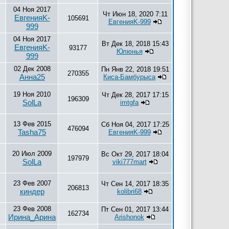
04 Ноя 2017
Чт Июн 18, 2020 7:11
ЕвгенияK-
105691
ЕвгенияK-999
999
04 Ноя 2017
Вт Дек 18, 2018 15:43
ЕвгенияK-
93177
Юлюнья
999
02 Дек 2008
Пн Янв 22, 2018 19:51
270355
Анна25
Киса-Бамбурыса
19 Ноя 2010
Чт Дек 28, 2017 17:15
196309
SolLa
imtgfa
13 Фев 2015
Сб Ноя 04, 2017 17:25
476094
Tasha75
ЕвгенияK-999
20 Июл 2009
Вс Окт 29, 2017 18:04
197979
SolLa
viki777mart
23 Фев 2007
Чт Сен 14, 2017 18:35
206813
киндер
kolibri68
23 Фев 2008
Пт Сен 01, 2017 13:44
162734
Ирина_Арина
Arishonok