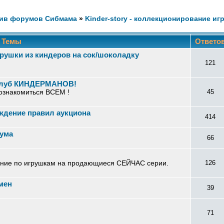
ив форумов Сибмама
»
Kinder-story - коллекционирование иг
Темы
Ответо
рушки из киндеров на сок/шоколадку
121
 клуб КИНДЕРМАНОВ!
ознакомиться ВСЕМ !
45
ждение правил аукциона
414
ума
66
ение по игрушкам на продающиеся СЕЙЧАС серии.
126
бмен
39
71