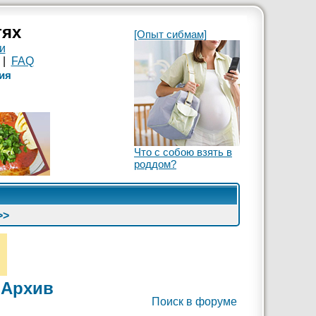
тях
[Опыт сибмам]
и
|
FAQ
ия
Что с собою взять в
роддом?
>>
 Архив
Поиск в форуме