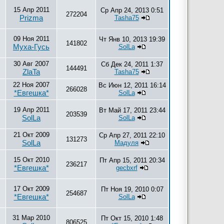
15 Апр 2011
Ср Апр 24, 2013 0:51
272204
Prizma
Tasha75
09 Ноя 2011
Чт Янв 10, 2013 19:39
141802
Муха-Гусь
SolLa
30 Авг 2007
Сб Дек 24, 2011 1:37
144491
ZlaTa
Tasha75
22 Ноя 2007
Вс Июн 12, 2011 16:14
266028
*Евгешка*
SolLa
19 Апр 2011
Вт Май 17, 2011 23:44
203539
SolLa
SolLa
21 Окт 2009
Ср Апр 27, 2011 22:10
131273
SolLa
Мадуля
15 Окт 2010
Пт Апр 15, 2011 20:34
236217
*Евгешка*
gecbxrf
17 Окт 2009
Пт Ноя 19, 2010 0:07
254687
*Евгешка*
SolLa
31 Мар 2010
Пт Окт 15, 2010 1:48
806525