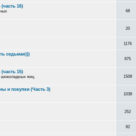
(часть 16)
зных
68
20
1176
ь cедьмая)))
875
(часть 15)
з шоколадных яиц
1508
ы и покупки (Часть 3)
1038
252
82