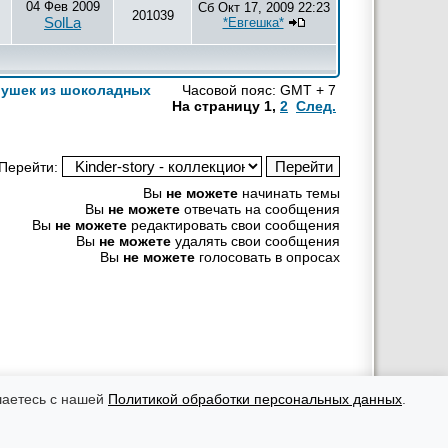
04 Фев 2009
Сб Окт 17, 2009 22:23
201039
SolLa
*Евгешка*
грушек из шоколадных
Часовой пояс: GMT + 7
На страницу
1
,
2
След.
Перейти:
Вы
не можете
начинать темы
Вы
не можете
отвечать на сообщения
Вы
не можете
редактировать свои сообщения
Вы
не можете
удалять свои сообщения
Вы
не можете
голосовать в опросах
рекламных материалов ответственность несут рекламодатели.
оровья, необходимо консультироваться с врачом.
шаетесь с нашей
Политикой обработки персональных данных
.