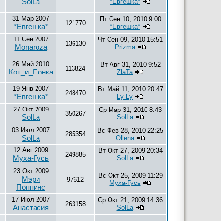
SolLa
*Евгешка*
31 Мар 2007
Пт Сен 10, 2010 9:00
121770
*Евгешка*
*Евгешка*
11 Сен 2007
Чт Сен 09, 2010 15:51
136130
Monaroza
Prizma
26 Май 2010
Вт Авг 31, 2010 9:52
113824
Кот_и_Понка
ZlaTa
19 Янв 2007
Вт Май 11, 2010 20:47
248470
*Евгешка*
Ly-Ly
27 Окт 2009
Ср Мар 31, 2010 8:43
350267
SolLa
SolLa
03 Июл 2007
Вс Фев 28, 2010 22:25
285354
SolLa
Ollena
12 Авг 2009
Вт Окт 27, 2009 20:34
249885
Муха-Гусь
SolLa
23 Окт 2009
Вс Окт 25, 2009 11:29
Мэри
97612
Муха-Гусь
Поппинс
17 Июл 2007
Ср Окт 21, 2009 14:36
263158
Анастасия
SolLa