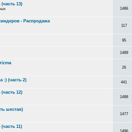
(часть 13)
ных
1486
индеров - Распродажа
117
95
1489
rizma
26
:) (часть 2)
441
(часть 12)
1488
ть шестая)
1477
(часть 11)
1496