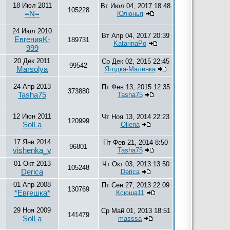
18 Июл 2011
Вт Июл 04, 2017 18:48
105228
=N=
Юлюнья
24 Июл 2010
Вт Апр 04, 2017 20:39
ЕвгенияK-
189731
KatarinaPo
999
20 Дек 2011
Ср Дек 02, 2015 22:45
99542
Marsolya
Ягодка-Малинка
24 Апр 2013
Пт Фев 13, 2015 12:35
373880
Tasha75
Tasha75
12 Июн 2011
Чт Ноя 13, 2014 22:23
120999
SolLa
Ollena
17 Янв 2014
Пт Фев 21, 2014 8:50
96801
vishenka_v
Tasha75
01 Окт 2013
Чт Окт 03, 2013 13:50
105248
Derica
Derica
01 Апр 2008
Пт Сен 27, 2013 22:09
130769
*Евгешка*
Ксюша11
29 Ноя 2009
Ср Май 01, 2013 18:51
141479
SolLa
masssa