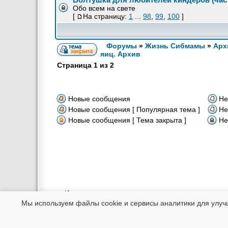
Обо всем на свете
[
На страницу:
1
...
98
,
99
,
100
]
Форумы
»
Жизнь Сибмамы
»
Арх
яиц. Архив
Страница
1
из
2
Новые сообщения
Не
Новые сообщения [ Популярная тема ]
Не
Новые сообщения [ Тема закрыта ]
Не
Использование материалов возможно только в интернете при
Администрация не несет ответственности за соо
Мы используем файлы cookie и сервисы аналитики для улуч