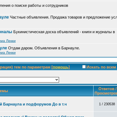
ения о поиске работы и сотрудников
ауле
Частные объявления. Продажа товаров и предложение усл
урналы
Букинистическая доска объявлений - книги и журналы в
ма Лекки
уле
Отдам даром. Объявления в Барнауле.
ма Лекки
ация) тем по параметрам [
помощь
]
Искать по все
Ответов /
емы
Просмотро
 Барнаула и подфорумов До в т.ч
1 / 230538