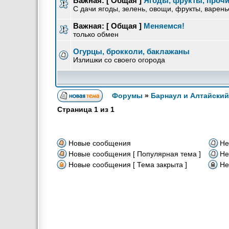
Важная:
[ Общая ]
Ягоды, фрукты, прочи
С дачи ягоды, зелень, овощи, фрукты, варенье
Важная:
[ Общая ]
Меняемся!
только обмен
Огурцы, брокколи, баклажаны
Излишки со своего огорода
Форумы
»
Барнаул и Алтайский
Страница
1
из
1
Новые сообщения
Не
Новые сообщения [ Популярная тема ]
Не
Новые сообщения [ Тема закрыта ]
Не