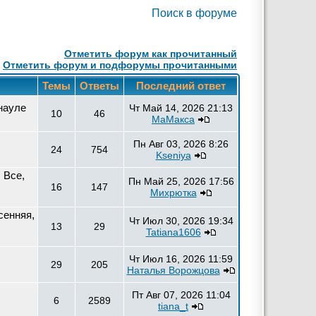
Поиск в форуме
Отметить форум как прочитанный
Отметить форум и подфорумы прочитанными
Темы
Ответы
Последний ответ
науле
Чт Май 14, 2026 21:13
10
46
МаМакса
Пн Авг 03, 2026 8:26
24
754
Kseniya
 Все,
Пн Май 25, 2026 17:56
16
147
Михрютка
сенняя,
Чт Июл 30, 2026 19:34
13
29
Tatiana1606
Чт Июл 16, 2026 11:59
29
205
Наталья Ворожцова
Пт Авг 07, 2026 11:04
6
2589
tiana_t