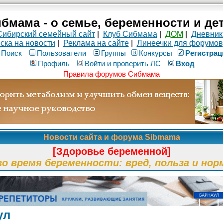
бмама - о семье, беременности и де
Сибирский семейный сайт
|
Клуб Сибмама
|
ДОМ
|
Дневник
ска на новости
|
Реклама на сайте
|
Линеечки для форумов
Поиск
Пользователи
Группы
Конкурсы
Рeгиcтpaц
Профиль
Войти и проверить ЛС
Вход
Правила форумов Сибмама
Новости сайта и форума Sibmama
[Здоровье беременной]
во время беременности: вред, польза и нор
ул