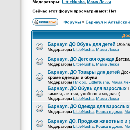
Модераторы:
LittleNusha
,
Мама Лекки
Сейчас этот форум просматривают: Нет
Форумы
»
Барнаул и Алтайский
Дос
Барнаул ДО Обувь для детей
Объявл
Модераторы
LittleNusha
,
Мама Лекки
Барнаул. ДО Детская одежда
Детска
Модераторы
LittleNusha
,
Мама Лекки
Барнаул. ДО Товары для детей
Доск
кроме одежды и обуви
Модераторы
Плюро
,
LittleNusha
,
Мама Лек
Барнаул. ДО Обувь для взрослых
П
зимняя, летняя, удобная и модная :)
Модераторы
LittleNusha
,
Мама Лекки
Барнаул. ДО Одежда для взрослых
Модераторы
LittleNusha
,
Кошка в доме
,
Ма
Барнаул ДО. Продажа животных и 
Модераторы
LittleNusha
,
Кошка в доме
,
Ма