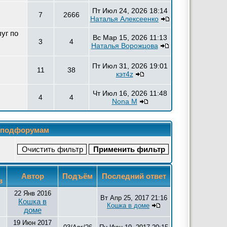
Пт Июл 24, 2026 18:14
7
2666
Наталья Алексеенко
уг по
Вс Мар 15, 2026 11:13
3
4
Наталья Ворожцова
Пт Июл 31, 2026 19:01
11
38
кэт4z
Чт Июл 16, 2026 11:48
4
4
Nona M
м подфорумам
Автор
Подъём
Последний ответ
в
22 Янв 2016
Вт Апр 25, 2017 21:16
Кошка в
Кошка в доме
доме
19 Июн 2017