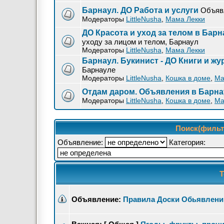
Барнаул. ДО Работа и услуги
Объявл
Модераторы
LittleNusha
,
Мама Лекки
ДО Красота и уход за телом в Барн
уходу за лицом и телом, Барнаул
Модераторы
LittleNusha
,
Мама Лекки
Барнаул. Букинист - ДО Книги и ж
Барнауле
Модераторы
LittleNusha
,
Кошка в доме
,
Ма
Отдам даром. Объявления в Барна
Модераторы
LittleNusha
,
Кошка в доме
,
Ма
Поиск(фильтр
Объявление:
Категория:
Т
Объявление:
Правила Доски Обьявлений