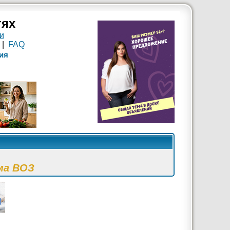
тях
и
|
FAQ
ия
ма ВОЗ