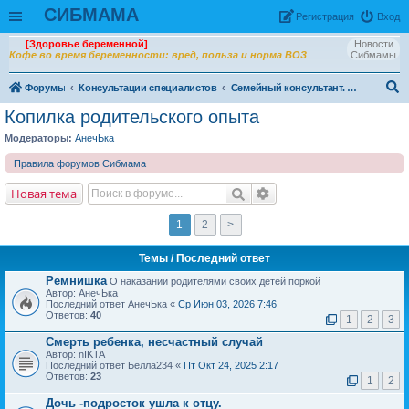
СИБМАМА
Рeгиcтpaция
Вход
[Здоровье беременной]
Новости
Кофе во время беременности: вред, польза и норма ВОЗ
Сибмамы
Форумы
Консультации специалистов
Семейный консультант. Психолог Анна Бердникова
ои
Копилка родительского опыта
ск
Модераторы:
АнечЬка
Правила форумов Сибмама
Новая тема
1
2
>
Темы
/ Последний ответ
Ремнишка
О наказании родителями своих детей поркой
Автор: АнечЬка
Последний ответ АнечЬка «
Ср Июн 03, 2026 7:46
Ответов:
40
1
2
3
Смерть ребенка, несчастный случай
Автор: nIKTA
Последний ответ Белла234 «
Пт Окт 24, 2025 2:17
Ответов:
23
1
2
Дочь -подросток ушла к отцу.