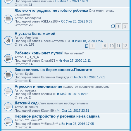
Последний ответ маська «
Пн Фев 15, 2021 16:03
Ответов:
11
Жалею что родила, не люблю ребенка
Она меня только
раздражает
Автор: МолодаяМ
Последний ответ ASELka198 «
Сб Янв 23, 2021 0:35
Ответов:
20
1
2
Я устала быть мамой
Автор: АнечЬка
Последний ответ Олеся Астрахань «
Чт Июн 18, 2020 17:37
Ответов:
176
1
…
9
10
11
12
Ребенок ковыряет пупок!
Как отучить?
Автор: L_U_N_A
Последний ответ Ольга871 «
Чт Фев 27, 2020 12:11
Ответов:
14
Зациклилась на беременности.Помогите
Автор: КуИн
Последний ответ Калинина Надежда «
Пн Окт 08, 2018 17:01
Ответов:
5
Агрессия и непонимание
подросток проявляет агрессию,
Автор: орешка
Последний ответ орешка «
Пт Май 18, 2018 15:15
Ответов:
2
Детский сад
Стал замкнутым необщительным
Автор: Юлия 89
Последний ответ Юлия 89 «
Чт Окт 12, 2017 23:51
Нервное растройство у ребенка из-за садика
Автор: ***ElenaS***
Последний ответ ***ElenaS*** «
Вс Ноя 27, 2016 17:05
Ответов:
4