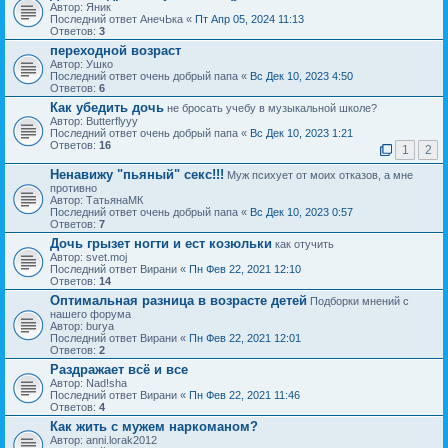
Автор: Яник
Последний ответ АнечЬка «
Пт Апр 05, 2024 11:13
Ответов:
3
переходной возраст
Автор: Ушко
Последний ответ очень добрый папа «
Вс Дек 10, 2023 4:50
Ответов:
6
Как убедить дочь
не бросать учебу в музыкальной школе?
Автор: Butterflyyy
Последний ответ очень добрый папа «
Вс Дек 10, 2023 1:21
Ответов:
16
1
2
Ненавижу "пьяный" секс!!!
Муж психует от моих отказов, а мне
противно
Автор: ТатьянаМК
Последний ответ очень добрый папа «
Вс Дек 10, 2023 0:57
Ответов:
7
Дочь грызет ногти и ест козюльки
как отучить
Автор: svet.moj
Последний ответ Вирани «
Пн Фев 22, 2021 12:10
Ответов:
14
Оптимальная разница в возрасте детей
Подборки мнений с
нашего форума
Автор: burya
Последний ответ Вирани «
Пн Фев 22, 2021 12:01
Ответов:
2
Раздражает всё и все
Автор: Nad!sha
Последний ответ Вирани «
Пн Фев 22, 2021 11:46
Ответов:
4
Как жить с мужем наркоманом?
Автор: anni.lorak2012