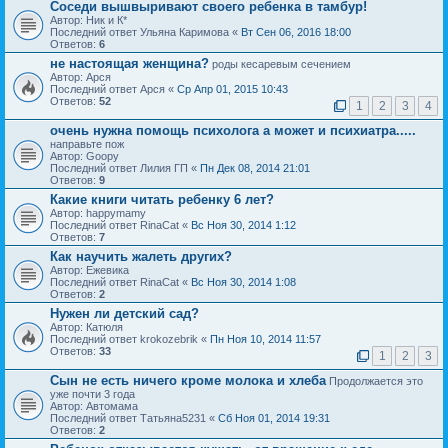
Соседи вышвыривают своего ребенка в тамбур!
Автор: Ник и К*
Последний ответ Ульяна Каримова «
Вт Сен 06, 2016 18:00
Ответов:
6
не настоящая женщина?
роды кесаревым сечением
Автор: Арся
Последний ответ Арся «
Ср Апр 01, 2015 10:43
Ответов:
52
1
2
3
4
очень нужна помощь психолога а может и психиатра.....
направьте пож
Автор: Goopy
Последний ответ Лилия ГП «
Пн Дек 08, 2014 21:01
Ответов:
9
Какие книги читать ребенку 6 лет?
Автор: happymamy
Последний ответ RinaCat «
Вс Ноя 30, 2014 1:12
Ответов:
7
Как научить жалеть других?
Автор: Ежевика
Последний ответ RinaCat «
Вс Ноя 30, 2014 1:08
Ответов:
2
Нужен ли детский сад?
Автор: Катюля
Последний ответ krokozebrik «
Пн Ноя 10, 2014 11:57
Ответов:
33
1
2
3
Сын не есть ничего кроме молока и хлеба
Продолжается это
уже почти 3 года
Автор: Автомама
Последний ответ Татьяна5231 «
Сб Ноя 01, 2014 19:31
Ответов:
2