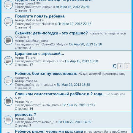
Автор: Elena1704
Последний ответ 290878 «
Вт Июл 16, 2013 23:36
Ответов:
3
Помогите понять ребенка
Автор: Molodchinka
Последний ответ Nataliam «
Пт Июл 12, 2013 22:47
Ответов:
6
Скажите: дети-погодки - это страшно?
пожалуйста, поделитесь
опытом!!!
Автор: кавайная_няка
Последний ответ Олька25_Motya «
Сб Апр 20, 2013 12:16
Ответов:
3
Царапается с агрессией...
Автор: Татуля
Последний ответ Валерия ЛЕР «
Пн Апр 15, 2013 13:30
Ответов:
17
1
2
Ребенок боится путешествовать
Нужен детский психотерапевт,
наверное
Автор: masssa
Последний ответ masssa «
Вс Мар 24, 2013 18:38
Ответов:
6
Слишком самостоятельный ребёнок в 2 года...
не знаю, как
быть
Автор: Котя
Последний ответ Svetik_bars «
Вс Янв 27, 2013 17:17
Ответов:
14
ревность ?
Автор: mia19
Последний ответ Alenka_1 «
Вт Янв 22, 2013 14:35
Ответов:
7
Ребенок рисует черными красками
в чем может быть проблема