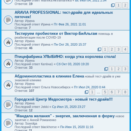
Последний ответ Marinka Akvamarinka «
Вс Июл 04, 2021 2:04
Ответов:
19
1
2
ARAVIA PROFESSIONAL: тест-драйв для идеальных
пяточек!
Автор: Ирина
Последний ответ Ирина «
Пт Фев 26, 2021 11:01
Ответов:
7
Тестируем пробиотики от Вектор-БиАльгам
помощь в
реабилитации после COVID-19
Автор: Ирина
Последний ответ Ирина «
Пн Окт 26, 2020 15:37
Ответов:
46
1
2
3
4
Птицефабрика УЛЫБИНО: когда утка королева стола!
Автор: Ирина
Последний ответ Катёна1 «
Сб Окт 03, 2020 19:20
Ответов:
33
1
2
3
Абдоминопластика в клинике Елена
новый тест-драйв в уже
знакомой клинике
Автор: Ирина
Последний ответ Ольга Новосибирск «
Пт Июл 24, 2020 0:44
Ответов:
107
1
…
5
6
7
8
Городской Центр Медосмотра - новый тест-драйв!!!
Автор: Ирина
Последний ответ Jekki «
Ср Июл 15, 2020 23:27
Ответов:
12
"Мандала желания" - энергия, заключенная в форму
новое
занятие с Анной Романенко
Автор: Suwolga
Последний ответ blackhorse «
Пн Июн 15, 2020 11:16
Ответов:
11