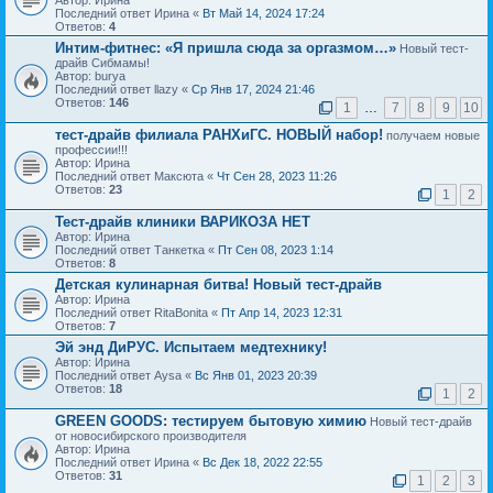
Автор: Ирина
Последний ответ Ирина «
Вт Май 14, 2024 17:24
Ответов:
4
Интим-фитнес: «Я пришла сюда за оргазмом…»
Новый тест-
драйв Сибмамы!
Автор: burya
Последний ответ llazy «
Ср Янв 17, 2024 21:46
Ответов:
146
1
…
7
8
9
10
тест-драйв филиала РАНХиГС. НОВЫЙ набор!
получаем новые
профессии!!!
Автор: Ирина
Последний ответ Максюта «
Чт Сен 28, 2023 11:26
Ответов:
23
1
2
Тест-драйв клиники ВАРИКОЗА НЕТ
Автор: Ирина
Последний ответ Танкетка «
Пт Сен 08, 2023 1:14
Ответов:
8
Детская кулинарная битва! Новый тест-драйв
Автор: Ирина
Последний ответ RitaBonita «
Пт Апр 14, 2023 12:31
Ответов:
7
Эй энд ДиРУС. Испытаем медтехнику!
Автор: Ирина
Последний ответ Aysa «
Вс Янв 01, 2023 20:39
Ответов:
18
1
2
GREEN GOODS: тестируем бытовую химию
Новый тест-драйв
от новосибирского производителя
Автор: Ирина
Последний ответ Ирина «
Вс Дек 18, 2022 22:55
Ответов:
31
1
2
3