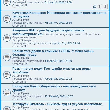
Последний ответ nirami «
Пт Ноя 12, 2021 21:38
Ответов:
29
1
2
Наукоград Кольцово: Инновации для жизни приглашает на
тест-драйв
Автор: Ирина
Последний ответ Ирина «
Чт Окт 07, 2021 16:36
Ответов:
3
Академия ШАГ - для будущих разработчиков
компьютерных игр
Геймдев для тех, кому сейчас от 9 до 13 лет -
будущее наступает!
Автор: Suwolga
Последний ответ jazz-modern «
Ср Сен 29, 2021 14:14
Ответов:
9
Новый тест-драйв в клинике ЕЛЕНА. У меня очень
большая грудь.
Автор: Ирина
Последний ответ Ирина «
Пн Авг 30, 2021 23:09
Ответов:
14
Пьем чистую воду! Тест--драйв очистителя воды
AquaSieve
Автор: Ирина
Последний ответ Ирина «
Ср Авг 25, 2021 17:02
Ответов:
3
Городской Центр Медосмотра - наш ежегодный тест-
драйв!!!
Автор: Ирина
Последний ответ Ирина «
Пт Июл 09, 2021 16:37
Ответов:
7
Тестируем Октагель - снижаем зуд от укусов насекомых.
Автор: Ирина