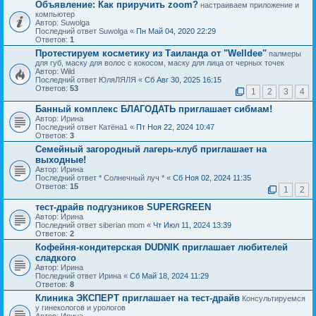
Объявление:
Как приручить zoom?
настраиваем приложение и
компьютер
Автор: Suwolga
Последний ответ Suwolga «
Пн Май 04, 2020 22:29
Ответов:
1
Протестируем косметику из Таиланда от "Welldee"
палмеры
для губ, маску для волос с кокосом, маску для лица от черных точек
Автор: Wild
Последний ответ ЮляЛЯЛЯ «
Сб Авг 30, 2025 16:15
Ответов:
53
1
2
3
4
Банный комплекс БЛАГОДАТЬ приглашает сибмам!
Автор: Ирина
Последний ответ Катёна1 «
Пт Ноя 22, 2024 10:47
Ответов:
3
Семейный загородный лагерь-клуб приглашает на
выходные!
Автор: Ирина
Последний ответ * Солнечный луч * «
Сб Ноя 02, 2024 11:35
Ответов:
15
1
2
тест-драйв подгузников SUPERGREEN
Автор: Ирина
Последний ответ siberian mom «
Чт Июл 11, 2024 13:39
Ответов:
2
Кофейня-кондитерская DUDNIK приглашает любителей
сладкого
Автор: Ирина
Последний ответ Ирина «
Сб Май 18, 2024 11:29
Ответов:
8
Клиника ЭКСПЕРТ приглашает на тест-драйв
Консультируемся
у гинекологов и урологов