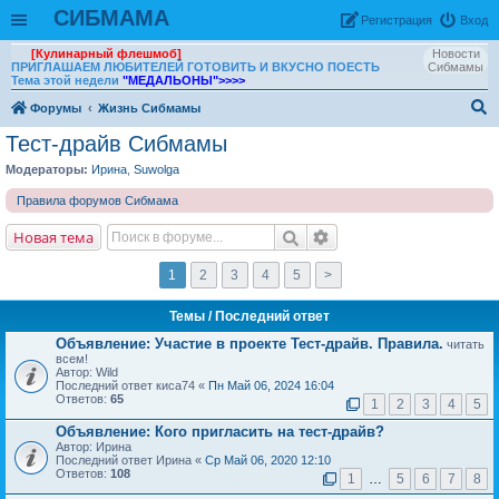
СИБМАМА
Рeгиcтpaция
Вход
[Кулинарный флешмоб]
Новости
ПРИГЛАШАЕМ ЛЮБИТЕЛЕЙ ГОТОВИТЬ И ВКУСНО ПОЕСТЬ
Сибмамы
Тема этой недели
"МЕДАЛЬОНЫ"
>>>>
Форумы
Жизнь Сибмамы
ои
Тест-драйв Сибмамы
ск
Модераторы:
Ирина
,
Suwolga
Правила форумов Сибмама
Новая тема
1
2
3
4
5
>
Темы
/ Последний ответ
Объявление:
Участие в проекте Тест-драйв. Правила.
читать
всем!
Автор: Wild
Последний ответ киса74 «
Пн Май 06, 2024 16:04
Ответов:
65
1
2
3
4
5
Объявление:
Кого пригласить на тест-драйв?
Автор: Ирина
Последний ответ Ирина «
Ср Май 06, 2020 12:10
Ответов:
108
1
…
5
6
7
8