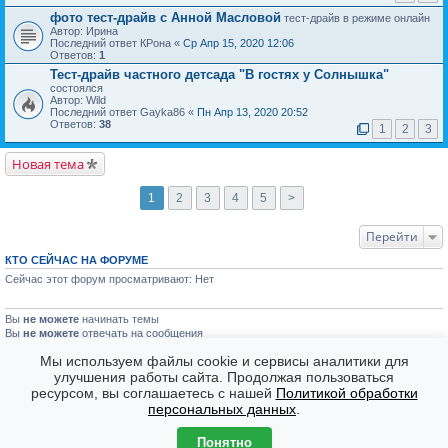
фото тест-драйв с Анной Масловой
тест-драйв в режиме онлайн
Автор: Ирина
Последний ответ КРона «
Ср Апр 15, 2020 12:06
Ответов:
1
Тест-драйв частного детсада "В гостях у Солнышка"
состоялся
Автор: Wild
Последний ответ Gayka86 «
Пн Апр 13, 2020 20:52
Ответов:
38
1
2
3
Новая тема
1
2
3
4
5
>
Перейти
КТО СЕЙЧАС НА ФОРУМЕ
Сейчас этот форум просматривают: Нет
Вы
не можете
начинать темы
Вы
не можете
отвечать на сообщения
Вы
не можете
редактировать свои сообщения
Мы используем файлы cookie и сервисы аналитики для
Вы
не можете
удалять свои сообщения
Вы
не можете
улучшения работы сайта. Продолжая пользоваться
голосовать в опросах
ресурсом, вы соглашаетесь с нашей
Политикой обработки
Форумы
Часовой пояс: GMT + 7
персональных данных
.
Создано на основе
phpBB
® Forum Software © phpBB Limited
Понятно