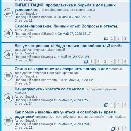
ПИГМЕНТАЦИЯ: профилактика и борьба в домашних
условиях
советы профессионального косметолога
Автор: Suwolga
Последний ответ Вареник «
Сб Июн 06, 2020 22:57
Ответов:
12
Самотейпирование. Личный опыт. Вопросы и ответы.
Автор: Ирина
Последний ответ @Bars@ «
Ср Май 27, 2020 15:17
Ответов:
38
1
2
3
Все умеют рисовать! Надо только попробовать!🎨
онлайн
тест-драйв: рисуем с Маргаритой
Автор: Suwolga
Последний ответ Suwolga «
Чт Май 07, 2020 22:54
Ответов:
88
1
2
3
4
5
6
Семья на карантине: как сохранить погоду в доме
онлайн -
тест-драйв: психолог Светлана Кравченко
Автор: Suwolga
Последний ответ Анаcтаcия22 «
Вс Май 03, 2020 14:12
Ответов:
3
Нейрографика - красота со смыслом
тест-драйв в режиме
онлайн!
Автор: Suwolga
Последний ответ Suwolga «
Сб Май 02, 2020 12:53
Ответов:
34
1
2
3
Как помочь школьнику учиться и освободить время
родителей
секреты быстрого обучения на нашем онлайн - тест-драйве
Автор: Suwolga
Последний ответ Suwolga «
Сб Май 02, 2020 12:44
Ответов:
22
1
2