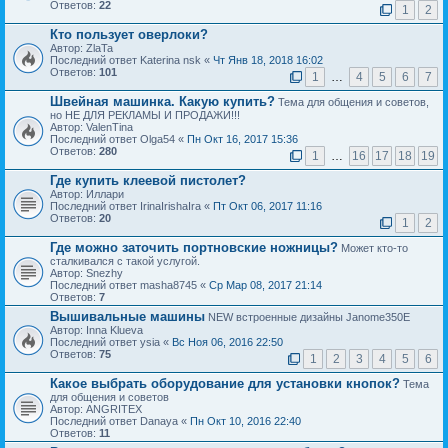
Ответов:
22
1
2
Кто пользует оверлоки?
Автор: ZlaTa
Последний ответ Katerina nsk «
Чт Янв 18, 2018 16:02
Ответов:
101
1
…
4
5
6
7
Швейная машинка. Какую купить?
Тема для общения и советов,
но НЕ ДЛЯ РЕКЛАМЫ И ПРОДАЖИ!!!
Автор: ValenTina
Последний ответ Olga54 «
Пн Окт 16, 2017 15:36
Ответов:
280
1
…
16
17
18
19
Где купить клеевой пистолет?
Автор: Иллари
Последний ответ IrinaIrishaIra «
Пт Окт 06, 2017 11:16
Ответов:
20
1
2
Где можно заточить портновские ножницы?
Может кто-то
сталкивался с такой услугой.
Автор: Snezhy
Последний ответ masha8745 «
Ср Мар 08, 2017 21:14
Ответов:
7
Вышивальные машины
NEW встроенные дизайны Janome350E
Автор: Inna Klueva
Последний ответ ysia «
Вс Ноя 06, 2016 22:50
Ответов:
75
1
2
3
4
5
6
Какое выбрать оборудование для установки кнопок?
Тема
для общения и советов
Автор: ANGRITEX
Последний ответ Danaya «
Пн Окт 10, 2016 22:40
Ответов:
11