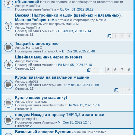
объявлений
Незнание правил не освобождает от ответственности
Автор: ValenTina
Последний ответ ValenTina «
Ср Окт 31, 2012 16:12
Важная:
Настройщики машин (швейных и вязальных),
Мастера *общая тема
а также информация где можно
отремонтировать или настроить машины
Автор: ValenTina
Последний ответ VINTAЖ «
Пн Авг 03, 2020 17:14
Ответов:
31
1
2
3
Ткацкий станок куплю
Автор: Наталья С
Последний ответ Наталья С «
Вт Окт 28, 2025 23:48
Швейная машинка через интернет
Автор: Katriona
Последний ответ volkcrist «
Вс Май 05, 2024 16:10
Ответов:
108
1
…
5
6
7
8
Курсы вязания на вязальной машине
Автор: zlata022
Последний ответ Мастерица81 «
Чт Дек 07, 2023 16:08
Ответов:
17
1
2
Куплю швейную машинку!
Автор: silverheartcats
Последний ответ silverheartcats «
Пн Фев 13, 2023 17:48
Ответов:
9
продам Насадки к прессу ТЕР-1,2 и заготовки
Автор: Angeliqu
Последний ответ Angeliqu «
Чт Сен 15, 2022 12:45
Ответов:
2
Вязальный аппарат Буковинка
как на нём вязать?