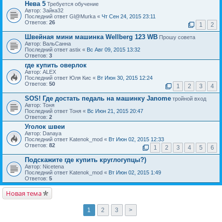
Нева 5
Требуется обучение
Автор: Зайка32
Последний ответ Gl@Murka «
Чт Сен 24, 2015 23:11
Ответов:
26
1
2
Швейная мини машинка Wellberg 123 WB
Прошу совета
Автор: ВальСанна
Последний ответ astix «
Вс Авг 09, 2015 13:32
Ответов:
3
где купить оверлок
Автор: ALEX
Последний ответ Юля Кис «
Вт Июн 30, 2015 12:24
Ответов:
50
1
2
3
4
SOS! Где достать педаль на машинку Janome
тройной вход
Автор: Тоня
Последний ответ Тоня «
Вс Июн 21, 2015 20:47
Ответов:
2
Уголок швеи
Автор: Danaya
Последний ответ Katenok_mod «
Вт Июн 02, 2015 12:33
Ответов:
82
1
2
3
4
5
6
Подскажите где купить круглогупцы?)
Автор: Nicetena
Последний ответ Katenok_mod «
Вт Июн 02, 2015 1:49
Ответов:
5
Новая тема
1
2
3
>