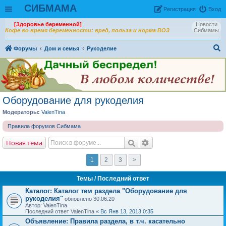
СИБМАМА
Рeгиcтpaция
Вход
[Здоровье беременной]
Новости
Кофе во время беременности: вред, польза и норма ВОЗ
Сибмамы
Форумы
Дом и семья
Рукоделие
ои
ск
Оборудование для рукоделия
Модераторы:
ValenTina
Правила форумов Сибмама
Новая тема
1
2
3
>
Темы
/ Последний ответ
Каталог: Каталог тем раздела "Оборудование для
рукоделия"
обновлено 30.06.20
Автор: ValenTina
Последний ответ ValenTina «
Вс Янв 13, 2013 0:35
Объявление:
Правила раздела, в т.ч. касательно