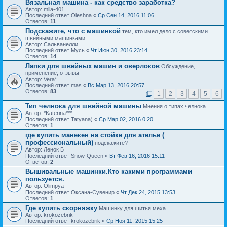
Вязальная машина - как средство заработка?
Автор: mila-401
Последний ответ Oleshna «
Ср Сен 14, 2016 11:06
Ответов:
11
Подскажите, что с машинкой
тем, кто имел дело с советскими
швейными машинками
Автор: Сальванелли
Последний ответ Мусь «
Чт Июн 30, 2016 23:14
Ответов:
14
Лапки для швейных машин и оверлоков
Обсуждение,
применение, отзывы
Автор: Vera*
Последний ответ mas «
Вс Мар 13, 2016 20:57
Ответов:
83
1
2
3
4
5
6
Тип челнока для швейной машины
Мнения о типах челнока
Автор: *Katerina***
Последний ответ Tatyana) «
Ср Мар 02, 2016 0:20
Ответов:
1
где купить манекен на стойке для ателье (
профессиональный)
подскажите?
Автор: Ленок Б
Последний ответ Snow-Queen «
Вт Фев 16, 2016 15:11
Ответов:
2
Вышивальные машинки.Кто какими программами
пользуется.
Автор: Olimpya
Последний ответ Оксана-Сувенир «
Чт Дек 24, 2015 13:53
Ответов:
1
Где купить скорняжку
Машинку для шитья меха
Автор: krokozebrik
Последний ответ krokozebrik «
Ср Ноя 11, 2015 15:25