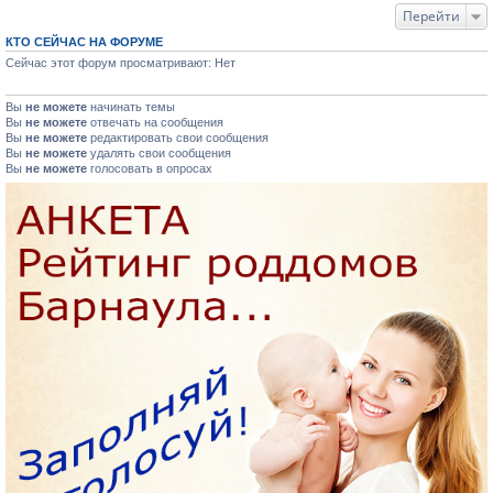
Перейти
КТО СЕЙЧАС НА ФОРУМЕ
Сейчас этот форум просматривают: Нет
Вы
не можете
начинать темы
Вы
не можете
отвечать на сообщения
Вы
не можете
редактировать свои сообщения
Вы
не можете
удалять свои сообщения
Вы
не можете
голосовать в опросах