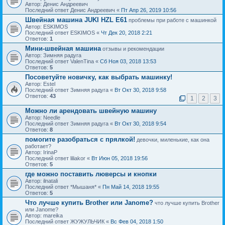
Автор: Денис Андреевич
Последний ответ Денис Андреевич «
Пт Апр 26, 2019 10:56
Швейная машина JUKI HZL E61
проблемы при работе с машинкой
Автор: ESKIMOS
Последний ответ ESKIMOS «
Чт Дек 20, 2018 2:21
Ответов:
1
Мини-швейная машина
отзывы и рекомендации
Автор: Зимняя радуга
Последний ответ ValenTina «
Сб Ноя 03, 2018 13:53
Ответов:
5
Посоветуйте новичку, как выбрать машинку!
Автор: Estel
Последний ответ Зимняя радуга «
Вт Окт 30, 2018 9:58
Ответов:
43
1
2
3
Можно ли арендовать швейную машину
Автор: Needle
Последний ответ Зимняя радуга «
Вт Окт 30, 2018 9:54
Ответов:
8
помогите разобраться с прялкой!
девочки, миленькие, как она
работает?
Автор: IrinaP
Последний ответ liliakor «
Вт Июн 05, 2018 19:56
Ответов:
5
где можно поставить люверсы и кнопки
Автор: ilnatali
Последний ответ *Мышаня* «
Пн Май 14, 2018 19:55
Ответов:
5
Что лучше купить Brother или Janome?
что лучше купить Brother
или Janome?
Автор: mareika
Последний ответ ЖУЖУЛЬЧИК «
Вс Фев 04, 2018 1:50