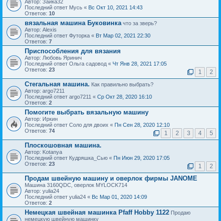
Автор: Зайка32
Последний ответ Мусь «
Вс Окт 10, 2021 14:43
Ответов:
10
вязальная машина Буковинка
что за зверь?
Автор: Alexis
Последний ответ Футорка «
Вт Мар 02, 2021 22:30
Ответов:
7
Приспособления для вязания
Автор: Любовь Яринич
Последний ответ Ольга садовод «
Чт Янв 28, 2021 17:05
Ответов:
23
1
2
Стегальная машина.
Как правильно выбрать?
Автор: argo7211
Последний ответ argo7211 «
Ср Окт 28, 2020 16:10
Ответов:
2
Помогите выбрать вязальную машину
Автор: Иркин
Последний ответ Соло для двоих «
Пн Сен 28, 2020 12:10
Ответов:
74
1
2
3
4
5
Плоскошовная машина.
Автор: Kotanya
Последний ответ Кудряшка_Сью «
Пн Июн 29, 2020 17:05
Ответов:
23
1
2
Продам швейную машину и оверлок фирмы JANOME
Машина 3160QDC, оверлок MYLOCK714
Автор: yulia24
Последний ответ yulia24 «
Вс Мар 01, 2020 14:09
Ответов:
2
Немецкая швейная машинка Pfaff Hobby 1122
Продаю
немецкую швейную машинку