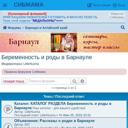
СИБМАМА
Рeгиcтpaция
Вход
[Кулинарный флешмоб]
Новости
ПРИГЛАШАЕМ ЛЮБИТЕЛЕЙ ГОТОВИТЬ И ВКУСНО ПОЕСТЬ
Сибмамы
Тема этой недели
"МЕДАЛЬОНЫ"
>>>>
Форумы
Барнаул и Алтайский край
ои
ск
Беременность и роды в Барнауле
Модераторы:
LittleNusha
Правила форумов Сибмама
Новая тема
• страница 1 из 1
Темы
/ Последний ответ
Каталог: КАТАЛОГ РАЗДЕЛА Беременность и роды в
Барнауле
Наш каталог - для вашего удобства!
Автор: LittleNusha
Последний ответ LittleNusha «
Чт Июн 25, 2015 10:31
Объявление:
Рассказы о родах в Барнауле
Автор: 007