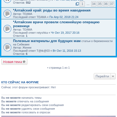
Ответов:
552
1
…
34
35
36
37
*Алтайский край: роды во время наводнения
Автор: ТЕАМА
Последний ответ ТЕАМА «
Пн Апр 02, 2018 21:24
*Алтайские врачи провели сложнейшую операцию
роженице
Автор: ТЕАМА
Последний ответ retyshka «
Чт Окт 19, 2017 20:16
Ответов:
1
Полезные материалы для будущих мам
статьи о беременности
на Сибмаме
Автор: Женни
Последний ответ T@tk@03 «
Вт Окт 11, 2016 15:13
Ответов:
6
Новая тема
• страница 1 из 1
Перейти
КТО СЕЙЧАС НА ФОРУМЕ
Сейчас этот форум просматривают: Нет
Вы
не можете
начинать темы
Вы
можете
отвечать на сообщения
Вы
не можете
редактировать свои сообщения
Вы
не можете
удалять свои сообщения
Вы
не можете
голосовать в опросах