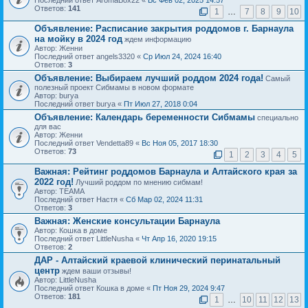
Последний ответ AromaBox22 «
Вс Фев 02, 2025 14:57
Ответов:
141
1
…
7
8
9
10
Объявление:
Расписание закрытия роддомов г. Барнаула
на мойку в 2024 год
ждем информацию
Автор: Женни
Последний ответ angels3320 «
Ср Июл 24, 2024 16:40
Ответов:
3
Объявление:
Выбираем лучший роддом 2024 года!
Самый
полезный проект Cибмамы в новом формате
Автор: burya
Последний ответ burya «
Пт Июл 27, 2018 0:04
Объявление:
Календарь беременности Сибмамы
специально
для вас
Автор: Женни
Последний ответ Vendetta89 «
Вс Ноя 05, 2017 18:30
Ответов:
73
1
2
3
4
5
Важная:
Рейтинг роддомов Барнаула и Алтайского края за
2022 год!
Лучший роддом по мнению сибмам!
Автор: ТЕАМА
Последний ответ Настя «
Сб Мар 02, 2024 11:31
Ответов:
3
Важная:
Женские консультации Барнаула
Автор: Кошка в доме
Последний ответ LittleNusha «
Чт Апр 16, 2020 19:15
Ответов:
2
ДАР - Алтайский краевой клинический перинатальный
центр
ждем ваши отзывы!
Автор: LittleNusha
Последний ответ Кошка в доме «
Пт Ноя 29, 2024 9:47
Ответов:
181
1
…
10
11
12
13