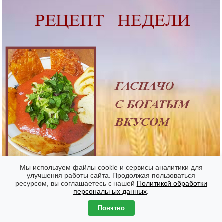
Мы используем файлы cookie и сервисы аналитики для
улучшения работы сайта. Продолжая пользоваться
ресурсом, вы соглашаетесь с нашей
Политикой обработки
Форумы
Часовой пояс: GMT + 7
персональных данных
.
Создано на основе
phpBB
® Forum Software © phpBB Limited
Понятно