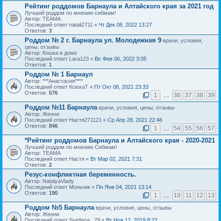
Рейтинг роддомов Барнаула и Алтайского края за 2021 год
Лучший роддом по мнению сибмам!
Автор: ТЕАМА
Последний ответ natali2711 «
Чт Дек 08, 2022 13:27
Ответов:
3
Роддом № 2 г. Барнаула ул. Молодежная 9
врачи, условия,
цены, отзывы
Автор: Кошка в доме
Последний ответ Lara123 «
Вс Фев 06, 2022 3:05
Ответов:
1
Роддом № 1 Барнаул
Автор: ***Анастасия****
Последний ответ КсюхаТ «
Пт Окт 08, 2021 23:33
Ответов:
576
1
…
36
37
38
39
Роддом №11 Барнаула
врачи, условия, цены, отзывы
Автор: Женни
Последний ответ Настя271121 «
Ср Апр 28, 2021 22:46
Ответов:
846
1
…
54
55
56
57
*Рейтинг роддомов Барнаула и Алтайского края - 2020-2021
Лучший роддом по мнению Сибмам!
Автор: ТЕАМА
Последний ответ Настя «
Вт Мар 02, 2021 7:31
Ответов:
2
Резус-конфликтная беременность.
Автор: NatalyaVlady
Последний ответ Моньчик «
Пн Янв 04, 2021 13:14
Ответов:
190
1
…
10
11
12
13
Роддом №5 Барнаула
врачи, условия, цены, отзывы
Автор: Женни
Последний ответ Svetlana _79 «
Вт Ноя 12, 2019 8:22