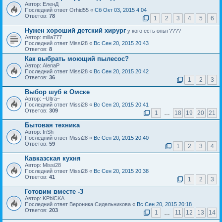
Автор: ЕленД
Последний ответ Orhid55 «
Сб Окт 03, 2015 4:04
Ответов:
78
1
2
3
4
5
6
Нужен хороший детский хирург
у кого есть опыт????
Автор: milla777
Последний ответ Missi28 «
Вс Сен 20, 2015 20:43
Ответов:
8
Как выбрать моющий пылесос?
Автор: AlenaP
Последний ответ Missi28 «
Вс Сен 20, 2015 20:42
Ответов:
36
1
2
3
Выбор шуб в Омске
Автор: ~Ultra~
Последний ответ Missi28 «
Вс Сен 20, 2015 20:41
Ответов:
309
1
…
18
19
20
21
Бытовая техника
Автор: IriSh
Последний ответ Missi28 «
Вс Сен 20, 2015 20:40
Ответов:
59
1
2
3
4
Кавказская кухня
Автор: Missi28
Последний ответ Missi28 «
Вс Сен 20, 2015 20:38
Ответов:
41
1
2
3
Готовим вместе -3
Автор: KPblCKA
Последний ответ Вероника Сидельникова «
Вс Сен 20, 2015 20:18
Ответов:
203
1
…
11
12
13
14