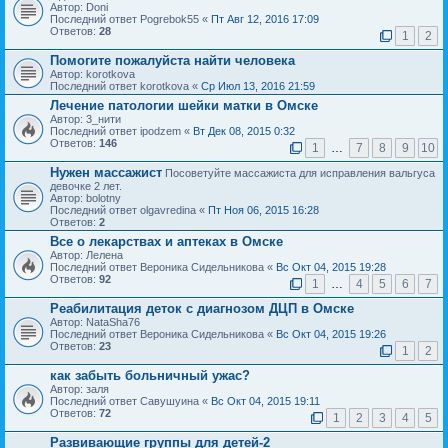
Автор: Doni
Последний ответ Pogrebok55 «
Пт Авг 12, 2016 17:09
Ответов:
28
1
2
Помогите пожалуйста найти человека
Автор: korotkova
Последний ответ korotkova «
Ср Июл 13, 2016 21:59
Лечение патологии шейки матки в Омске
Автор: 3_нити
Последний ответ ipodzem «
Вт Дек 08, 2015 0:32
Ответов:
146
1
…
7
8
9
10
Нужен массажист
Посоветуйте массажиста для исправления вальгуса
девочке 2 лет.
Автор: bolotny
Последний ответ olgavredina «
Пт Ноя 06, 2015 16:28
Ответов:
2
Все о лекарствах и аптеках в Омске
Автор: Лелена
Последний ответ Вероника Сидельникова «
Вс Окт 04, 2015 19:28
Ответов:
92
1
…
4
5
6
7
Реабилитация деток с диагнозом ДЦП в Омске
Автор: NataSha76
Последний ответ Вероника Сидельникова «
Вс Окт 04, 2015 19:26
Ответов:
23
1
2
как забыть больничный ужас?
Автор: заля
Последний ответ Савушуина «
Вс Окт 04, 2015 19:11
Ответов:
72
1
2
3
4
5
Развивающие группы для детей-2