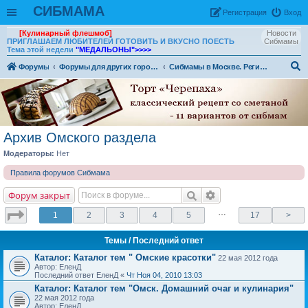
СИБМАМА
Рeгиcтpaция
Вход
[Кулинарный флешмоб]
Новости
ПРИГЛАШАЕМ ЛЮБИТЕЛЕЙ ГОТОВИТЬ И ВКУСНО ПОЕСТЬ
Сибмамы
Тема этой недели
"МЕДАЛЬОНЫ"
>>>>
Форумы
Форумы для других городов и стран
Сибмамы в Москве. Регионы
ои
ск
Архив Омского раздела
Модераторы:
Нет
Правила форумов Сибмама
Форум закрыт
…
1
2
3
4
5
17
>
Темы
/ Последний ответ
Каталог: Каталог тем " Омские красотки"
22 мая 2012 года
Автор: ЕленД
Последний ответ ЕленД «
Чт Ноя 04, 2010 13:03
Каталог: Каталог тем "Омск. Домашний очаг и кулинария"
22 мая 2012 года
Автор: ЕленД