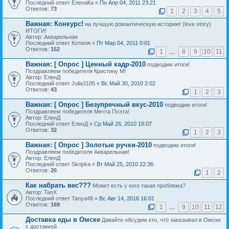
Последний ответ ЕленаКа «
Пн Апр 04, 2011 23:21
Ответов:
73
1
2
3
4
5
Важная:
Конкурс!
на лучшую романтическую историю! (love story)
ИТОГИ!
Автор: Акварельная
Последний ответ Котюля «
Пт Мар 04, 2011 0:01
Ответов:
152
1
…
8
9
10
11
Важная:
[ Опрос ]
Ценный кадр-2010
подводим итоги!
Поздравляем победителя Кристину М!
Автор: ЕленД
Последний ответ Julia3105 «
Вс Май 30, 2010 2:02
Ответов:
43
1
2
3
Важная:
[ Опрос ]
Безупречный вкус-2010
подводим итоги!
Поздравляем победителя Мечта Поэта!
Автор: ЕленД
Последний ответ ЕленД «
Ср Май 26, 2010 18:07
Ответов:
32
1
2
3
Важная:
[ Опрос ]
Золотые ручки-2010
подводим итоги!
Поздравляем победителя Акварельная!
Автор: ЕленД
Последний ответ Skripka «
Вт Май 25, 2010 22:36
Ответов:
26
1
2
Как набрать вес???
Может есть у кого такая проблема?
Автор: TanX
Последний ответ Tanya48 «
Вс Авг 14, 2016 16:01
Ответов:
169
1
…
9
10
11
12
Доставка еды в Омске
Давайте обсудим кто, что заказывал в Омске
с доставкой