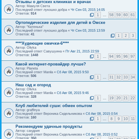
Отзывы о детских клиниках и врачах
Автор: Мамуля Света
Последний ответ лукошко добра «
Чт Сен 03, 2015 14:05
Ответов:
914
1
…
58
59
60
61
Ортопедические изделия для детей в Омске
Автор: "Катенька"
Последний ответ лукошко добра «
Чт Сен 03, 2015 13:59
Ответов:
41
1
2
3
****Худеющие омички-6****
Автор: Olivka
Последний ответ Савушуина «
Пт Авг 21, 2015 22:59
Ответов:
1448
1
…
94
95
96
97
Какой интернет-провайдер лучше?
Автор: Planeta
Последний ответ Manila «
Сб Авг 08, 2015 9:50
Ответов:
506
1
…
31
32
33
34
Наш сад и огород
Автор: Olivka
Последний ответ Manila «
Сб Авг 08, 2015 9:46
Ответов:
328
1
…
19
20
21
22
Клуб любителей суши: обмен опытом
Автор: graffinya
Последний ответ Вероника Сидельникова «
Сб Авг 08, 2015 0:54
Ответов:
160
1
…
8
9
10
11
Рекомендуем удачные продукты
Автор: сандрия
Последний ответ Вероника Сидельникова «
Сб Авг 08, 2015 0:52
Ответов:
350