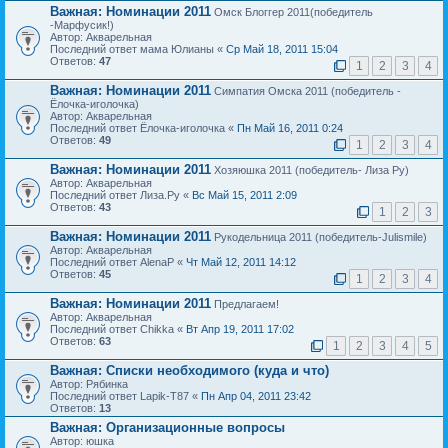
Важная:
Номинации 2011
Омск Блоггер 2011(победитель
-Марфусик!)
Автор: Акварельная
Последний ответ мама Юлианы «
Ср Май 18, 2011 15:04
Ответов:
47
1
2
3
4
Важная:
Номинации 2011
Симпатия Омска 2011 (победитель -
Ёлочка-иголочка)
Автор: Акварельная
Последний ответ Ёлочка-иголочка «
Пн Май 16, 2011 0:24
Ответов:
49
1
2
3
4
Важная:
Номинации 2011
Хозяюшка 2011 (победитель- Лиза Ру)
Автор: Акварельная
Последний ответ Лиза.Ру «
Вс Май 15, 2011 2:09
Ответов:
43
1
2
3
Важная:
Номинации 2011
Рукодельница 2011 (победитель-Julismile)
Автор: Акварельная
Последний ответ AlenaP «
Чт Май 12, 2011 14:12
Ответов:
45
1
2
3
4
Важная:
Номинации 2011
Предлагаем!
Автор: Акварельная
Последний ответ Chikka «
Вт Апр 19, 2011 17:02
Ответов:
63
1
2
3
4
5
Важная:
Списки необходимого (куда и что)
Автор: Рябинка
Последний ответ Lapik-T87 «
Пн Апр 04, 2011 23:42
Ответов:
13
Важная:
Организационные вопросы
Автор: юшка