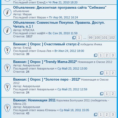
Последний ответ ЕленД «
Чт Янв 21, 2010 18:20
Объявление:
Дисконтная программа сайта "Сибмама"
объявление
Автор: Мираж
Последний ответ Мираж «
Пт Апр 06, 2012 16:24
Объявление:
Совместные Покупки. Правила. Доступ.
Читать п.1 !
Автор: KPblCKA
Последний ответ walij84 «
Вс Сен 26, 2010 11:59
Ответов:
1517
1
…
99
100
101
102
Важная:
[ Опрос ]
Счастливый статус-2
победила Иника
Автор: ЕленД
Последний ответ Олька-Лев «
Вт Июл 24, 2012 18:00
Ответов:
39
1
2
3
Важная:
[ Опрос ]
*Trendy Mama-2012*
Номинация в Омске 2012
Автор: Акварельная
Последний ответ Акварельная «
Ср Май 23, 2012 13:00
Ответов:
24
1
2
Важная:
[ Опрос ]
*Золотое перо - 2012*
Номинация в Омске
2012
Автор: Акварельная
Последний ответ Акварельная «
Ср Май 23, 2012 12:59
Ответов:
24
1
2
Важная:
Номинации 2011
Королева Болтушки 2011 (победитель -
Milena 23)
Автор: Акварельная
Последний ответ мама Юлианы «
Ср Май 18, 2011 15:05
Ответов:
43
1
2
3