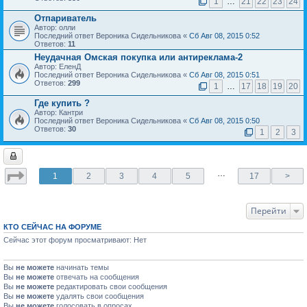
1
…
21
22
23
24
Отпариватель
Автор: олли
Последний ответ Вероника Сидельникова «
Сб Авг 08, 2015 0:52
Ответов:
11
Неудачная Омская покупка или антиреклама-2
Автор: ЕленД
Последний ответ Вероника Сидельникова «
Сб Авг 08, 2015 0:51
Ответов:
299
1
…
17
18
19
20
Где купить ?
Автор: Кантри
Последний ответ Вероника Сидельникова «
Сб Авг 08, 2015 0:50
Ответов:
30
1
2
3
…
1
2
3
4
5
17
>
Перейти
КТО СЕЙЧАС НА ФОРУМЕ
Сейчас этот форум просматривают: Нет
Вы
не можете
начинать темы
Вы
не можете
отвечать на сообщения
Вы
не можете
редактировать свои сообщения
Вы
не можете
удалять свои сообщения
Вы
не можете
голосовать в опросах