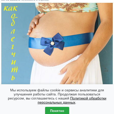
Мы используем файлы cookie и сервисы аналитики для
улучшения работы сайта. Продолжая пользоваться
ресурсом, вы соглашаетесь с нашей
Политикой обработки
Форумы
Часовой пояс: GMT + 7
персональных данных
.
Создано на основе
phpBB
® Forum Software © phpBB Limited
Понятно