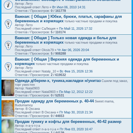
Автор: Лето
Последний ответ Лето «
Вт Июл 06, 2010 14:31
Ответов / Просмотров:
0 / 161778
Важная:
[ Общая ] Юбки, брюки, платья, сарафаны для
беременных и кормящих
только частные продажи и покупка
Автор: Лето
Последний ответ СаЛюция «
Пн Май 11, 2026 17:32
Ответов / Просмотров:
5 / 110174
Важная:
[ Общая ] Только новая одежда и белье для
беременных и кормящих
только частные продажи и покупка
Автор: Лето
Последний ответ Oksis79 «
Чт Авг 06, 2026 20:04
Ответов / Просмотров:
5 / 908288
Важная:
[ Общая ] Верхняя одежда для беременных и
кормящих
только частные продажи и покупка
Автор: Лето
Последний ответ Nataly_10 «
Вс Фев 15, 2026 12:36
Ответов / Просмотров:
2 / 619532
Одежда д/берем-х, туника,накладки н/унитаз
Сшили под заказ,
торг уместен
Автор: Nata0903
Последний ответ Nata0903 «
Пн Мар 12, 2012 12:22
Ответов / Просмотров:
0 / 52531
Продам одежду для беременных р. 40-44
Sweet mama,
Budumamoy
Автор: В Оксана
Последний ответ В Оксана «
Пт Мар 30, 2018 21:34
Ответов / Просмотров:
0 / 44653
Продам тунику и кофты для беременных, 40-42 размер
Автор: n-a-s-t-j-a
Последний ответ n-a-s-t-j-a «
Пт Янв 03, 2020 16:47
Ответов / Просмотров:
1 / 44129