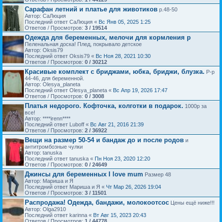
Сарафан летний и платье для животиков
р.48-50
Автор: СаЛюция
Последний ответ СаЛюция «
Вс Янв 05, 2025 1:25
Ответов / Просмотров:
3 / 19514
Одежда для беременных, мелочи для кормления р
Пеленальная доска! Плед, покрывало детское
Автор: Oksis79
Последний ответ Oksis79 «
Вс Ноя 28, 2021 10:30
Ответов / Просмотров:
0 / 30212
Красивые комплект с бриджами, юбка, бриджи, блузка.
Р-р
44-46, для беременной.
Автор: Olesya_planeta
Последний ответ Olesya_planeta «
Вс Апр 19, 2026 17:47
Ответов / Просмотров:
0 / 3008
Платья недорого. Кофточка, колготки в подарок.
1000р за
все!
Автор: ****irenn****
Последний ответ Luboff «
Вс Авг 21, 2016 21:39
Ответов / Просмотров:
2 / 36922
Вещи на размер 50-54 и бандаж до и после родов
и
антитромбозные чулки
Автор: tanuska
Последний ответ tanuska «
Пн Ноя 23, 2020 12:20
Ответов / Просмотров:
0 / 24649
Джинсы для беременных I love mum
Размер 48
Автор: Мариша и Я
Последний ответ Мариша и Я «
Чт Мар 26, 2026 19:04
Ответов / Просмотров:
3 / 11501
Распродажа! Одежда, бандажи, молокоотсос
Цены ещё ниже!!!
Автор: Olga2910
Последний ответ karinna «
Вт Авг 15, 2023 20:43
Ответов / Просмотров:
1 / 44778