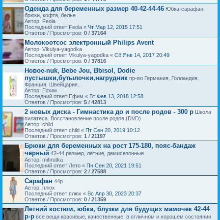
Одежда для беременных размер 40-42-44-46
Юбка-сарафан,
брюки, кофта, белье
Автор: Feola
Последний ответ Feola «
Чт Мар 12, 2015 17:51
Ответов / Просмотров:
0 / 37164
Молокоотсос электронный Philips Avent
Автор: Vikulya-yagodka
Последний ответ Vikulya-yagodka «
Сб Янв 14, 2017 20:49
Ответов / Просмотров:
0 / 37816
Новое-nuk, Bebe Jou, Bbisol, Dodie
пустышки,бутылочки,нагрудник
пр-во Германия, Голландия,
Франция, Швейцария...
Автор: Ефим
Последний ответ Ефим «
Вт Фев 13, 2018 12:58
Ответов / Просмотров:
5 / 42813
2 новых диска - Гимнастика до и после родов - 300 р
Школа
пилатеса. Восстановление после родов (DVD)
Автор: child
Последний ответ child «
Пт Сен 20, 2019 10:12
Ответов / Просмотров:
1 / 21197
Брюки для беременных на рост 175-180, пояс-бандаж
черный
42-44 размер, летние, демисезонные
Автор: mihrutka
Последний ответ Лето «
Пн Сен 20, 2021 19:51
Ответов / Просмотров:
2 / 27588
Сарафан
44р
Автор: плюх
Последний ответ плюх «
Вс Апр 30, 2023 20:37
Ответов / Просмотров:
0 / 21359
Летний костюм, юбка, блузки для будущих мамочек 42-44
р-р
все вещи красивые, качественные, в отличном и хорошем состоянии