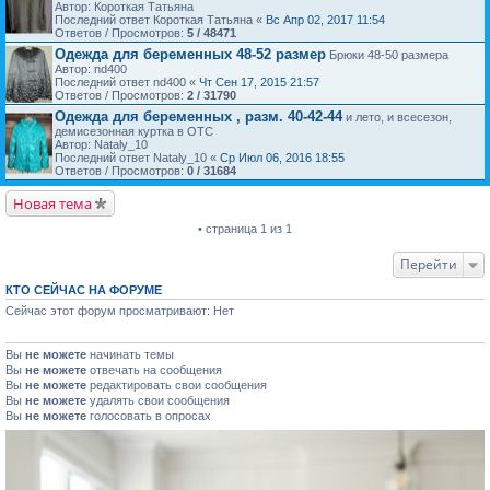
Автор: Короткая Татьяна
Последний ответ Короткая Татьяна «
Вс Апр 02, 2017 11:54
Ответов / Просмотров:
5 / 48471
Одежда для беременных 48-52 размер
Брюки 48-50 размера
Автор: nd400
Последний ответ nd400 «
Чт Сен 17, 2015 21:57
Ответов / Просмотров:
2 / 31790
Одежда для беременных , разм. 40-42-44
и лето, и всесезон,
демисезонная куртка в ОТС
Автор: Nataly_10
Последний ответ Nataly_10 «
Ср Июл 06, 2016 18:55
Ответов / Просмотров:
0 / 31684
Новая тема
• страница 1 из 1
Перейти
КТО СЕЙЧАС НА ФОРУМЕ
Сейчас этот форум просматривают: Нет
Вы
не можете
начинать темы
Вы
не можете
отвечать на сообщения
Вы
не можете
редактировать свои сообщения
Вы
не можете
удалять свои сообщения
Вы
не можете
голосовать в опросах