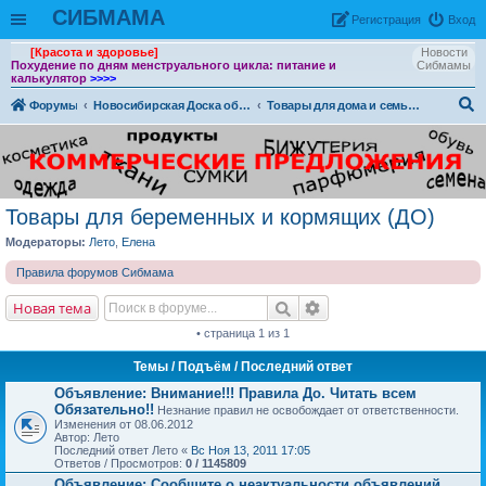
СИБМАМА
Рeгиcтpaция
Вход
[Красота и здоровье]
Новости
Похудение по дням менструального цикла: питание и
Сибмамы
калькулятор
>>>>
Форумы
Новосибирская Доска объявлений
Товары для дома и семьи. (ДО)
ои
ск
Товары для беременных и кормящих (ДО)
Модераторы:
Лето
,
Елена
Правила форумов Сибмама
Новая тема
• страница 1 из 1
Темы
/ Подъём / Последний ответ
Объявление:
Внимание!!! Правила До. Читать всем
Обязательно!!
Незнание правил не освобождает от ответственности.
Изменения от 08.06.2012
Автор: Лето
Последний ответ Лето «
Вс Ноя 13, 2011 17:05
Ответов / Просмотров:
0 / 1145809
Объявление:
Сообщите о неактуальности объявлений