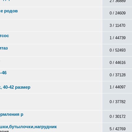
2 / 36889
ле родов
0 / 24609
3 / 11470
тсос
1 / 44739
итаз
0 / 52493
0 / 44616
-46
0 / 37128
 40-42 размер
1 / 44097
0 / 37782
ормления р
0 / 30172
е
тышки,бутылочки,нагрудник
5 / 42769
рия...