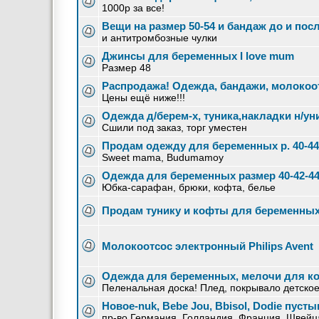
1000р за все!
Вещи на размер 50-54 и бандаж до и пос
и антитромбозные чулки
Джинсы для беременных I love mum
Размер 48
Распродажа! Одежда, бандажи, молокоо
Цены ещё ниже!!!
Одежда д/берем-х, туника,накладки н/ун
Сшили под заказ, торг уместен
Продам одежду для беременных р. 40-44
Sweet mama, Budumamoy
Одежда для беременных размер 40-42-44
Юбка-сарафан, брюки, кофта, белье
Продам тунику и кофты для беременных,
Молокоотсос электронный Philips Avent
Одежда для беременных, мелочи для к
Пеленальная доска! Плед, покрывало детско
Новое-nuk, Bebe Jou, Bbisol, Dodie пус
пр-во Германия, Голландия, Франция, Швейца