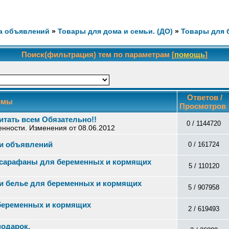
а объявлений
»
Товары для дома и семьи. (ДО)
»
Товары для 
Поиск(фильтрация) тем по параметрам [
помощь
]
Ответов /
емы
Просмотров
итать всем Обязательно!!
0 / 1144720
енности. Изменения от 08.06.2012
ти объявлений
0 / 161724
, сарафаны для беременных и кормящих
5 / 110120
 и белье для беременных и кормящих
5 / 907958
беременных и кормящих
2 / 619493
подарок.