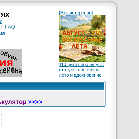
тях
[Это интересно]
и
|
FAQ
ия
110 цитат про август:
статусы про жизнь,
лето и вдохновение
ькулятор
>>>>