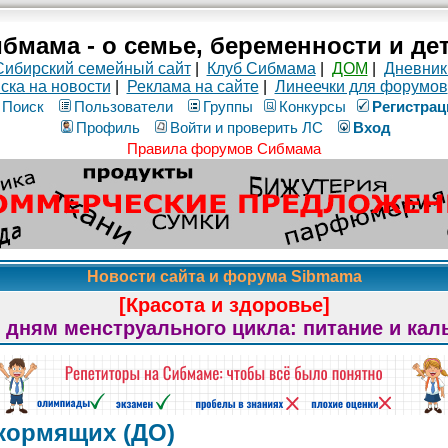
бмама - о семье, беременности и де
Сибирский семейный сайт
|
Клуб Сибмама
|
ДОМ
|
Дневник
ска на новости
|
Реклама на сайте
|
Линеечки для форумов
Поиск
Пользователи
Группы
Конкурсы
Рeгиcтpaц
Профиль
Войти и проверить ЛС
Вход
Правила форумов Сибмама
Новости сайта и форума Sibmama
[Красота и здоровье]
 дням менструального цикла: питание и кал
кормящих (ДО)