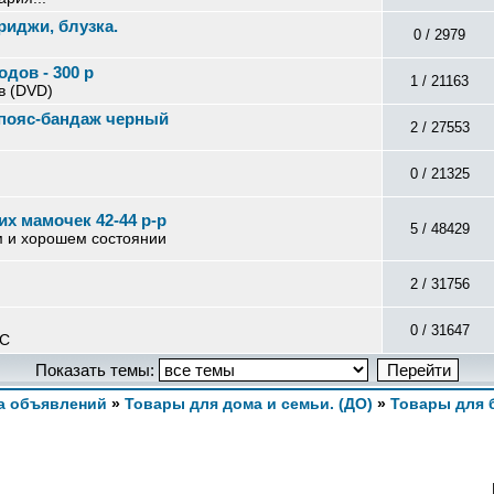
риджи, блузка.
0 / 2979
одов - 300 р
1 / 21163
в (DVD)
 пояс-бандаж черный
2 / 27553
0 / 21325
х мамочек 42-44 р-р
5 / 48429
м и хорошем состоянии
2 / 31756
0 / 31647
ТС
Показать темы:
а объявлений
»
Товары для дома и семьи. (ДО)
»
Товары для 