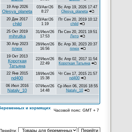
19 Апр 2026
03/Авг/26
Вс Апр 19, 2026 17:47
Olesya_planeta
8:27
Olesya_planeta
20 Дек 2017
03/Авг/26
Пт Сен 20, 2019 10:12
child
1:19
child
25 Окт 2019
31/Июл/26
Пн Сен 20, 2021 19:51
mihrutka
17:53
Лето
30 Апр 2023
28/Июл/26
Вс Апр 30, 2023 20:37
плюх
16:56
плюх
19 Окт 2013
22/Июл/26
Вс Апр 02, 2017 11:54
Короткая
22:49
Короткая Татьяна
Татьяна
22 Янв 2015
18/Июл/26
Чт Сен 17, 2015 21:57
nd400
15:38
nd400
06 Июл 2016
07/Июл/26
Ср Июл 06, 2016 18:55
Nataly_10
14:48
Nataly_10
беременных и кормящих
Часовой пояс: GMT + 7
Перейти: