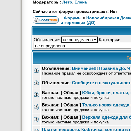
Модераторы:
Лето
,
Елена
Сейчас этот форум просматривают: Нет
Форумы
»
Новосибирская Доск
и кормящих (ДО)
Объявление:
Категория:
Т
Объявление:
Внимание!!! Правила До. Ч
Незнание правил не освобождает от ответств
Объявление:
Сообщите о неактуальнос
Важная:
[ Общая ]
Юбки, брюки, платья
только частные продажи и покупка
Важная:
[ Общая ]
Только новая одежда
только частные продажи и покупка
Важная:
[ Общая ]
Верхняя одежда для 
только частные продажи и покупка
Платья недорого. Кофточка, колготки в 