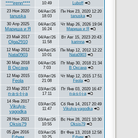
****irenn****
10:49
Luboff
23 Ноя 2020
04/Авг/26
Пн Ноя 23, 2020 12:20
tanuska
18:03
tanuska
30 Апр 2025
04/Авг/26
Чт Мар 26, 2026 19:04
Мариша и Я
16:24
Мариша и Я
23 Май 2017
04/Авг/26
Вт Авг 15, 2023 20:43
Olga2910
11:58
karinna
12 Мар 2012
04/Авг/26
Пн Мар 12, 2012 12:22
Nata0903
10:01
Nata0903
30 Мар 2018
04/Авг/26
Пт Мар 30, 2018 21:34
В Оксана
7:03
В Оксана
12 Мар 2015
03/Авг/26
Чт Мар 12, 2015 17:51
Feola
21:08
Feola
23 Мар 2017
03/Авг/26
Пт Янв 03, 2020 16:47
n-a-s-t-j-a
17:11
n-a-s-t-j-a
14 Янв 2017
03/Авг/26
Сб Янв 14, 2017 20:49
Vikulya-
11:47
Vikulya-yagodka
yagodka
28 Ноя 2021
03/Авг/26
Вс Ноя 28, 2021 10:30
Oksis79
10:55
Oksis79
05 Дек 2016
03/Авг/26
Вт Фев 13, 2018 12:58
Ефим
10:25
Ефим