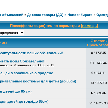
а объявлений
»
Детские товары (ДО) в Новосибирске
»
Одежд
Поиск(фильтрация) тем по параметрам [
помощь
]
Ответов /
емы
Просмотро
неактуальности ваших объявлений!
0 / 173345
итать всем Обязательно!!
0 / 1145544
енности. Изменения от 08.06.2012
вещей в сообщение о продаже
0 / 174111
рнавальные костюмы для детей (до 85см)
13 / 965903
 детей( до 85 см)
6 / 589846
для детей до года(до 85см)
21 / 1626630