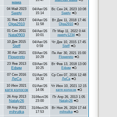
мама
04 Май 2023
04/Авг/26
Вс Сен 24, 2023 10:08
Swety
15:14
Swety
31 Янв 2017
04/Авг/26
Вт Дек 11, 2018 17:46
Olga2910
11:58
Olga2910
01 Сен 2011
04/Авг/26
Пт Мар 11, 2022 0:44
Nata0903
10:01
qwerty1234
10 Дек 2015
04/Авг/26
Чт Дек 10, 2015 17:45
Steff
0:59
Steff
30 Авг 2021
03/Авг/26
Пн Авг 30, 2021 15:00
Flowereto
10:29
Flowereto
23 Янв 2013
03/Авг/26
Вт Фев 13, 2018 13:00
Ефим
10:25
Ефим
07 Сен 2016
01/Авг/26
Ср Сен 07, 2016 12:48
ЛеСа
16:32
ЛеСа
10 Июн 2021
01/Авг/26
Чт Июн 10, 2021 12:15
катя колосок
14:06
катя колосок
26 Апр 2013
31/Июл/26
Пт Апр 26, 2013 1:05
Nataly26
23:00
Nataly26
09 Апр 2021
31/Июл/26
Вт Ноя 26, 2024 17:44
mihrutka
17:53
mihrutka