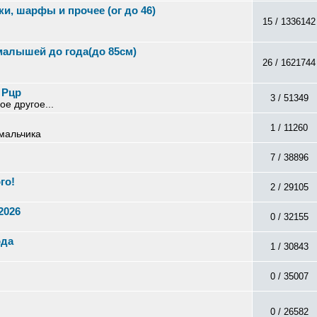
и, шарфы и прочее (ог до 46)
15 / 1336142
малышей до года(до 85см)
26 / 1621744
 Рцр
3 / 51349
е другое...
1 / 11260
 мальчика
7 / 38896
го!
2 / 29105
2026
0 / 32155
ода
1 / 30843
0 / 35007
0 / 26582