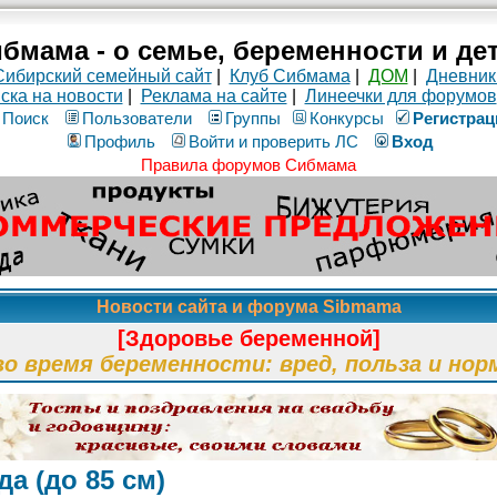
бмама - о семье, беременности и де
Сибирский семейный сайт
|
Клуб Сибмама
|
ДОМ
|
Дневник
ска на новости
|
Реклама на сайте
|
Линеечки для форумов
Поиск
Пользователи
Группы
Конкурсы
Рeгиcтpaц
Профиль
Войти и проверить ЛС
Вход
Правила форумов Сибмама
Новости сайта и форума Sibmama
[Здоровье беременной]
во время беременности: вред, польза и нор
а (до 85 см)