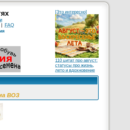
тях
[Это интересно]
и
|
FAQ
ия
110 цитат про август:
статусы про жизнь,
лето и вдохновение
ма ВОЗ