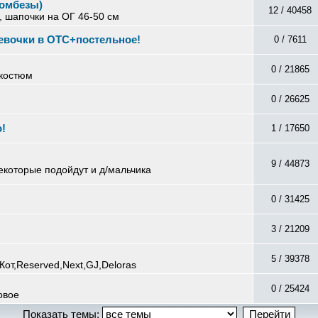
омбезы)
12 / 40458
, шапочки на ОГ 46-50 см
вочки в ОТС+постельное!
0 / 7611
0 / 21865
 костюм
0 / 26625
!
1 / 17650
9 / 44873
некоторые подойдут и д/мальчика
0 / 31425
3 / 21209
5 / 39378
Кот,Reserved,Next,GJ,Deloras
0 / 25424
овое
Показать темы: