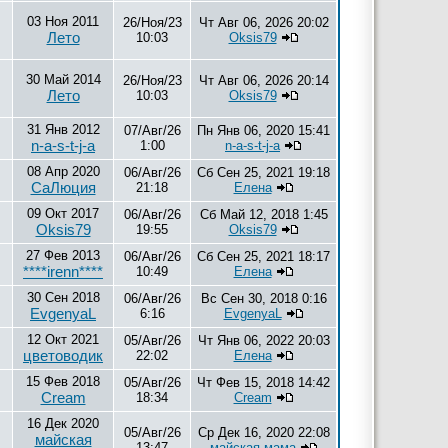
03 Ноя 2011
26/Ноя/23
Чт Авг 06, 2026 20:02
Лето
10:03
Oksis79
30 Май 2014
26/Ноя/23
Чт Авг 06, 2026 20:14
Лето
10:03
Oksis79
31 Янв 2012
07/Авг/26
Пн Янв 06, 2020 15:41
n-a-s-t-j-a
1:00
n-a-s-t-j-a
08 Апр 2020
06/Авг/26
Сб Сен 25, 2021 19:18
СаЛюция
21:18
Елена
09 Окт 2017
06/Авг/26
Сб Май 12, 2018 1:45
Oksis79
19:55
Oksis79
27 Фев 2013
06/Авг/26
Сб Сен 25, 2021 18:17
****irenn****
10:49
Елена
30 Сен 2018
06/Авг/26
Вс Сен 30, 2018 0:16
EvgenyaL
6:16
EvgenyaL
12 Окт 2021
05/Авг/26
Чт Янв 06, 2022 20:03
цветоводик
22:02
Елена
15 Фев 2018
05/Авг/26
Чт Фев 15, 2018 14:42
Cream
18:34
Cream
16 Дек 2020
05/Авг/26
Ср Дек 16, 2020 22:08
майская
13:47
майская мама