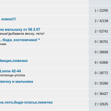
1 / 22205
новое!!!
2 / 42139
на малышку от 56 2.07
2 / 52742
ные!добавила весну, лето!
, боди, костюмчики! *
0 / 36701
янии
0 / 28658
Швеция,повязки
9 / 41806
Lenne 42-44
0 / 28772
олотенце-уголок
евочку и мальчика
0 / 25266
0 / 36427
на лето,боди-платье,пинетки
2 / 22625