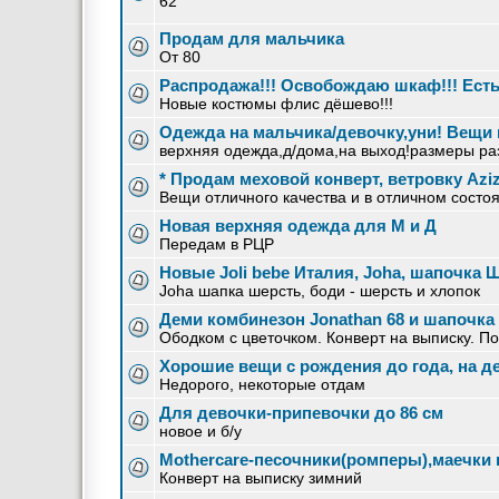
62
Продам для мальчика
От 80
Распродажа!!! Освобождаю шкаф!!! Есть 
Новые костюмы флис дёшево!!!
Одежда на мальчика/девочку,уни! Вещи 
верхняя одежда,д/дома,на выход!размеры раз
* Продам меховой конверт, ветровку Aziz
Вещи отличного качества и в отличном состо
Новая верхняя одежда для М и Д
Передам в РЦР
Новые Joli bebe Италия, Joha, шапочка 
Joha шапка шерсть, боди - шерсть и хлопок
Деми комбинезон Jonathan 68 и шапочка 
Ободком с цветочком. Конверт на выписку. П
Хорошие вещи с рождения до года, на д
Недорого, некоторые отдам
Для девочки-припевочки до 86 см
новое и б/у
Mothercare-песочники(ромперы),маечки 
Конверт на выписку зимний