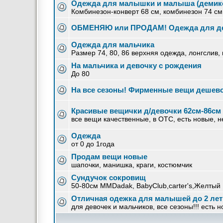
Одежда для малышки и малыша (демик
Комбинезон-конверт 68 см, комбинезон 74 см
ОБМЕНЯЮ или ПРОДАМ! Одежда для де
Одежда для мальчика
Размер 74, 80, 86 верхняя одежда, лонгслив,
На мальчика и девочку с рождения
До 80
На все сезоны! Фирменные вещи дешево
Красивые вещички д/девочки 62см-86см
все вещи качественные, в ОТС, есть новые, 
Одежда
от 0 до 1года
Продам вещи новые
шапочки, манишка, краги, костюмчик
Сундучок сокровищ
50-80см MMDadak, BabyClub,carter's,Желтый 
Отличная одежка для малышей до 2 лет
для девочек и мальчиков, все сезоны!!! есть н