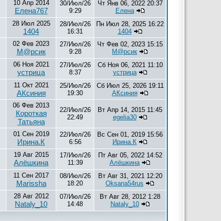
10 Апр 2014
30/Июл/26
Чт Янв 06, 2022 20:37
Елена767
9:29
Елена
28 Июл 2025
28/Июл/26
Пн Июл 28, 2025 16:22
1404
16:31
1404
02 Фев 2023
27/Июл/26
Чт Фев 02, 2023 15:15
М@рсик
9:28
М@рсик
06 Ноя 2021
27/Июл/26
Сб Ноя 06, 2021 11:10
устрица
8:37
устрица
11 Окт 2021
25/Июл/26
Сб Июл 25, 2026 19:11
АКсиния
19:30
АКсиния
06 Фев 2013
22/Июл/26
Вт Апр 14, 2015 11:45
Короткая
22:49
egelia30
Татьяна
01 Сен 2019
22/Июл/26
Вс Сен 01, 2019 15:56
Ирина.К
6:56
Ирина.К
19 Авг 2015
17/Июл/26
Пт Авг 05, 2022 14:52
Алёшкина
11:39
Алёшкина
11 Сен 2017
08/Июл/26
Вт Авг 31, 2021 12:20
Marissha
18:20
Oksana54rus
28 Авг 2012
07/Июл/26
Вт Авг 28, 2012 1:28
Nataly_10
14:48
Nataly_10