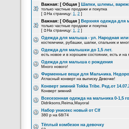
Важная:
[ Общая ]
Шапки, шлемы, варежк
только частные продажи и покупка
[
На страницу:
1
,
2
]
Важная:
[ Общая ]
Верхняя одежда для 
только частные продажи и покупка
[
На страницу:
1
,
2
]
Одежда для малыша - ул. Народная или
костюмчики, рубашки, шапки, спальник и много
Одежда для малышки до 1,5 лет.
есть новое и в хорошем состоянии, есть и на
Одежда для малыша с рождения
Много нового!
Фирменные вещи для Мальчика. Недоро
Атласный конверт на выписку Девочке!
Конверт зимний Tokka Tribe. Ред.от 14.07.
Конверт зимний
Всесезонная одежда на мальчика 0-1,5 г
Didriksons,Reima,Mayoral
Набор унисекс новый от Clf
380 р на 68/74
Тёплый комбезон на девочку