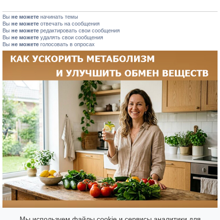
Вы
не можете
начинать темы
Вы
не можете
отвечать на сообщения
Вы
не можете
редактировать свои сообщения
Вы
не можете
удалять свои сообщения
Вы
не можете
голосовать в опросах
Мы используем файлы cookie и сервисы аналитики для