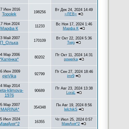
27 Июн 2016
Вт Дек 24, 2024 14:49
198256
Topolek
=ЛЕВ=
17 Ноя 2024
Вс Ноя 17, 2024 1:46
11233
Марфа К
Марфа К
23 Май 2007
Вт Окт 22, 2024 5:36
170109
П_Олька
Twig
04 Мар 2006
Пт Окт 11, 2024 14:31
80202
*Катёнка*
powerka
16 Июн 2009
Пт Сен 27, 2024 18:46
92799
ejeVika
imr9
24 Мар 2014
Пт Авг 23, 2024 13:38
eta-klimova-
90689
LoraL
1976
05 Мар 2007
Пн Авг 19, 2024 8:56
354348
*MARINA*
lelchikS
5 Июл 2024
Чт Июл 25, 2024 0:57
16355
МамАня^2
МамАня^2