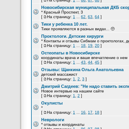
[
На страницу:
1
...
66
,
67
,
68
]
Новосибирская муниципальная ДКБ ск
* Красный Проспект, 3
[
На страницу:
1
...
62
,
63
,
64
]
Тики у ребенка 10 лет.
Тики проявляются в разных видах... 🥺
Проктологи. Детские хирурги
* Контакты и отзывы Сибмам о проктологах, 
[
На страницу:
1
...
18
,
19
,
20
]
Остеопаты в Новосибирске
координаты врача и ваше впечатление о нем
[
На страницу:
1
...
43
,
44
,
45
]
Отзывы: Щанкина Ольга Анатольевна
детский массажист
[
На страницу:
1
,
2
,
3
]
Дмитрий Сагдеев: "Не надо ставить эксп
Новое интервью на нашем сайте
[
На страницу:
1
,
2
]
Окулисты
*
[
На страницу:
1
...
16
,
17
,
18
]
Неврологи
* отзывы и координаты