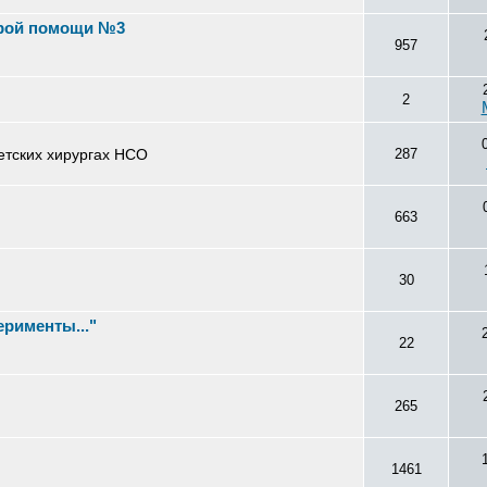
орой помощи №3
957
2
детских хирургах НСО
287
663
30
ерименты..."
22
265
1461