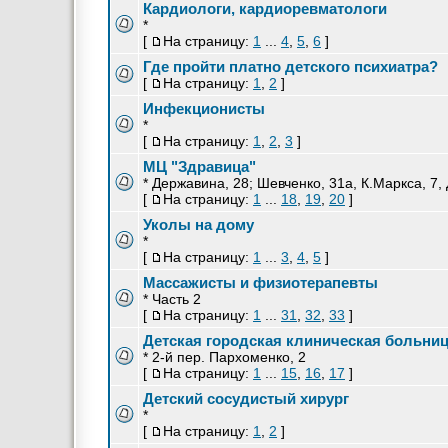
Кардиологи, кардиоревматологи
*
[
На страницу:
1
...
4
,
5
,
6
]
Где пройти платно детского психиатра?
[
На страницу:
1
,
2
]
Инфекционисты
*
[
На страницу:
1
,
2
,
3
]
МЦ "Здравица"
* Державина, 28; Шевченко, 31а, К.Маркса, 7, 
[
На страницу:
1
...
18
,
19
,
20
]
Уколы на дому
*
[
На страницу:
1
...
3
,
4
,
5
]
Массажисты и физиотерапевты
* Часть 2
[
На страницу:
1
...
31
,
32
,
33
]
Детская городская клиническая больниц
* 2-й пер. Пархоменко, 2
[
На страницу:
1
...
15
,
16
,
17
]
Детский сосудистый хирург
*
[
На страницу:
1
,
2
]