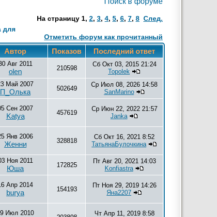
Поиск в форуме
На страницу
1
,
2
,
3
,
4
,
5
,
6
,
7
,
8
След.
а для
Отметить форум как прочитанный
Автор
Показов
Последний ответ
30 Авг 2011
Сб Окт 03, 2015 21:24
210598
olen
Topolek
23 Май 2007
Ср Июл 08, 2026 14:58
502649
П_Олька
SanMarino
05 Сен 2007
Ср Июн 22, 2022 21:57
457619
Katya
Janka
25 Янв 2006
Сб Окт 16, 2021 8:52
328818
Женни
ТатьянаБулочкина
03 Ноя 2011
Пт Авг 20, 2021 14:03
172825
Юша
Konfiastra
16 Апр 2014
Пт Ноя 29, 2019 14:26
154193
burya
Яна2207
9 Июл 2010
Чт Апр 11, 2019 8:58