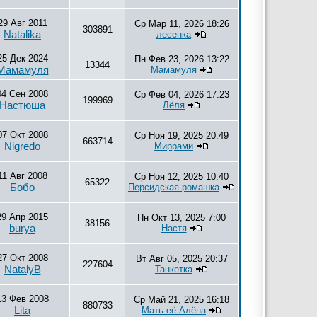
29 Авг 2011
Ср Мар 11, 2026 18:26
303891
Natalika
лесенка
25 Дек 2024
Пн Фев 23, 2026 13:22
13344
Мамамуля
Мамамуля
04 Сен 2008
Ср Фев 04, 2026 17:23
199969
Настюша
Лёля
07 Окт 2008
Ср Ноя 19, 2025 20:49
663714
Nigredo
Миррами
11 Авг 2008
Ср Ноя 12, 2025 10:40
65322
Бобо
Персидская ромашка
29 Апр 2015
Пн Окт 13, 2025 7:00
38156
burya
Настя
27 Окт 2008
Вт Авг 05, 2025 20:37
227604
NatalyB
Танкетка
13 Фев 2008
Ср Май 21, 2025 16:18
880733
Lita
Мать её Алёна