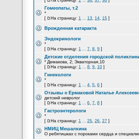
[
На страницу:
1
...
96
,
97
,
98
]
Гомеопаты, т.2
*
[
На страницу:
1
...
13
,
14
,
15
]
Врожденная катаракта
Эндокринологи
*
[
На страницу:
1
...
7
,
8
,
9
]
Детские отделения городской поликлин
* Демакова, 2; Экваторная,10
[
На страницу:
1
...
8
,
9
,
10
]
Гинекологи
*
[
На страницу:
1
...
4
,
5
,
6
]
Отзывы о Ермаковой Наталье Алексеев
детский невролог
[
На страницу:
1
...
6
,
7
,
8
]
Гастроэнтерологи
*
[
На страницу:
1
...
25
,
26
,
27
]
НМИЦ Мешалкина
О ребятишках с пороками сердца и специали