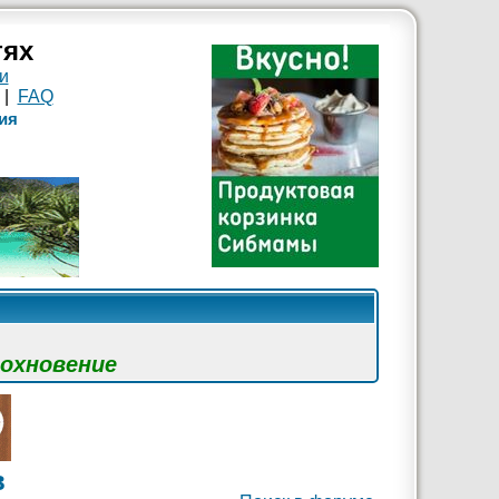
тях
и
|
FAQ
ия
дохновение
в