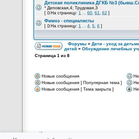
Детская поликлиника ДГКБ №3 (бывш.Си
* Деповская,4; Трудовая,3
[
На страницу:
1
...
60
,
61
,
62
]
Фимоз - специалисты
[
На страницу:
1
...
4
,
5
,
6
]
Форумы
»
Дети - уход за детьм
детей
»
Обсуждение лечебных уч
Страница
1
из
8
Новые сообщения
Не
Новые сообщения [ Популярная тема ]
Не
Новые сообщения [ Тема закрыта ]
Не
Использование материалов возможно только в интернете при
Администрация не несет ответственности за соо