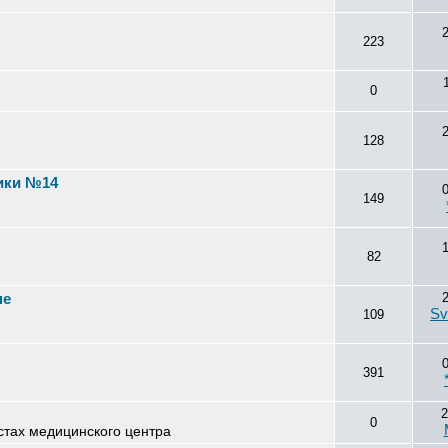
223
0
128
ики №14
149
82
не
Sv
109
391
2
0
стах медицинского центра