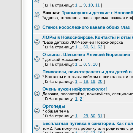
*
[
На страницу:
1
...
9
,
10
,
11
]
Важная:
Травмпункты детские г. Новоси
*адреса, телефоны, часы приема, важная ин
Стеноз носослезного канала обоих глаз
ЛОРы в Новосибирске. Контакты и отз
*База детских ЛОР-врачей Новосибирска
[
На страницу:
1
...
60
,
61
,
62
]
Отзывы: Шевченко Алексей Борисович
* детский массажист
[
На страницу:
1
...
8
,
9
,
10
]
Психологи, психотерапевты для детей в
* Контакты и отзывы сибмам о психологах и 
[
На страницу:
1
...
18
,
19
,
20
]
Очень нужен нейропсихолог!
Девочки, посоветуйте, пожалуйста, специалис
[
На страницу:
1
,
2
]
Ортопеды
* общая тема
[
На страницу:
1
...
29
,
30
,
31
]
Бесплатная путевка в санаторий. Как по
том2. Как получить ребенку или родителю с р