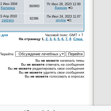
21 Июн 2004
Пт Июл 28, 2023 12:00
360993
Калинка
Вареник
15 Апр 2010
Пн Июл 24, 2023 11:07
82386
zetzero
skyline
а для
Часовой пояс: GMT + 7
На страницу
1
,
2
,
3
,
4
,
5
,
6
,
7
,
8
След.
Перейти:
Вы
не можете
начинать темы
Вы
не можете
отвечать на сообщения
Вы
не можете
редактировать свои сообщения
Вы
не можете
удалять свои сообщения
Вы
не можете
голосовать в опросах
рекламных материалов ответственность несут рекламодатели.
оровья, необходимо консультироваться с врачом.