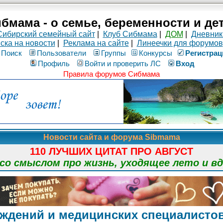
бмама - о семье, беременности и де
Сибирский семейный сайт
|
Клуб Сибмама
|
ДОМ
|
Дневник
ска на новости
|
Реклама на сайте
|
Линеечки для форумов
Поиск
Пользователи
Группы
Конкурсы
Рeгиcтpaц
Профиль
Войти и проверить ЛС
Вход
Правила форумов Сибмама
Новости сайта и форума Sibmama
110 ЛУЧШИХ ЦИТАТ ПРО АВГУСТ
о смыслом про жизнь, уходящее лето и в
ждений и медицинских специалисто