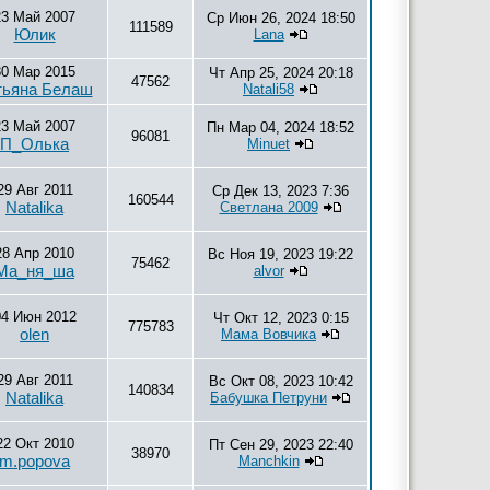
23 Май 2007
Ср Июн 26, 2024 18:50
111589
Юлик
Lana
30 Мар 2015
Чт Апр 25, 2024 20:18
47562
тьяна Белаш
Natali58
23 Май 2007
Пн Мар 04, 2024 18:52
96081
П_Олька
Minuet
29 Авг 2011
Ср Дек 13, 2023 7:36
160544
Natalika
Светлана 2009
28 Апр 2010
Вс Ноя 19, 2023 19:22
75462
Ма_ня_ша
alvor
04 Июн 2012
Чт Окт 12, 2023 0:15
775783
olen
Мама Вовчика
29 Авг 2011
Вс Окт 08, 2023 10:42
140834
Natalika
Бабушка Петруни
22 Окт 2010
Пт Сен 29, 2023 22:40
38970
m.popova
Manchkin