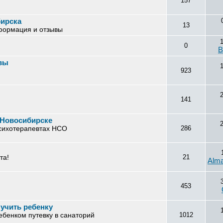
157
бирска
13
формация и отзывы
0
В
ывы
923
141
 Новосибирске
психотерапевтах НСО
286
та!
21
Alm
453
лучить ребенку
ебенком путевку в санаторий
1012