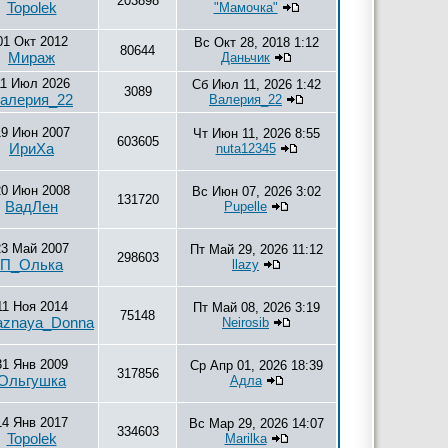
203898
Topolek
"Мамочка"
01 Окт 2012
Вс Окт 28, 2018 1:12
80644
Мираж
Даньчик
11 Июл 2026
Сб Июл 11, 2026 1:42
3089
алерия_22
Валерия_22
19 Июн 2007
Чт Июн 11, 2026 8:55
603605
ИриХа
nuta12345
20 Июн 2008
Вс Июн 07, 2026 3:02
131720
ВадЛен
Pupelle
23 Май 2007
Пт Май 29, 2026 11:12
298603
П_Олька
llazy
11 Ноя 2014
Пт Май 08, 2026 3:19
75148
aznaya_Donna
Neirosib
31 Янв 2009
Ср Апр 01, 2026 18:39
317856
Ольгушка
Адла
14 Янв 2017
Вс Мар 29, 2026 14:07
334603
Topolek
Marilka