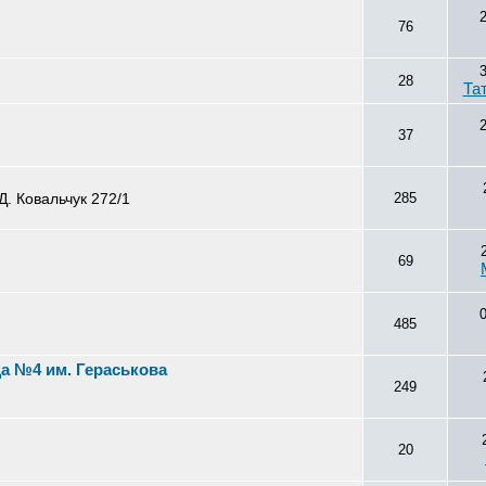
76
28
Та
37
Д. Ковальчук 272/1
285
69
485
а №4 им. Гераськова
249
20