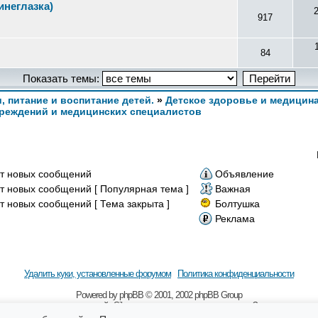
неглазка)
917
84
Показать темы:
и, питание и воспитание детей.
»
Детское здоровье и медицин
реждений и медицинских специалистов
т новых сообщений
Объявление
т новых сообщений [ Популярная тема ]
Важная
т новых сообщений [ Тема закрыта ]
Болтушка
Реклама
Удалить куки, установленные форумом
Политика конфиденциальности
Powered by
рhрВВ
© 2001, 2002 рhрВВ Grоuр
 наличии гиперссылки на сайт Sibmama.ru и с указанием авторства. За содержание 
бщения, оставляемые посетителями сайта. Помните, что по вопросам, касающимся зд