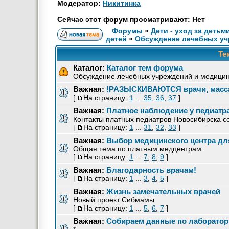
Модератор:
Никитинка
Сейчас этот форум просматривают: Нет
Форумы
»
Дети - уход за детьм
детей
»
Обсуждение лечебных уч
Те
Каталог:
Каталог тем форума
Обсуждение лечебных учреждений и медицинс
Важная:
!РАЗЫСКИВАЮТСЯ врачи, масса
[
На страницу:
1
...
35
,
36
,
37
]
Важная:
Платное наблюдение у педиатр
Контакты платных педиатров Новосибирска 
[
На страницу:
1
...
31
,
32
,
33
]
Важная:
Выбор медицинского центра дл
Общая тема по платным медцентрам
[
На страницу:
1
...
7
,
8
,
9
]
Важная:
Благодарность врачам!
[
На страницу:
1
...
3
,
4
,
5
]
Важная:
Жизнь замечательных врачей
Новый проект Сибмамы
[
На страницу:
1
...
5
,
6
,
7
]
Важная:
Собираем данные по лаборато