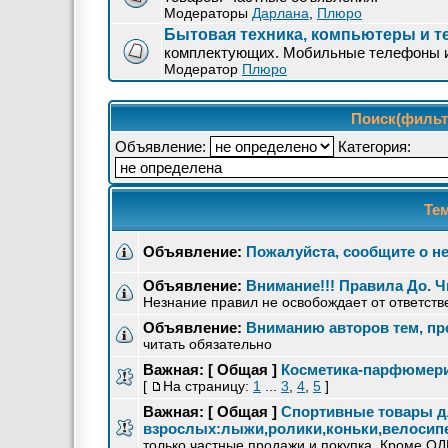
Модераторы
Дарлана
,
Плюро
Бытовая техника, компьютеры и т
комплектующих. Мобильные телефоны 
Модератор
Плюро
Поиск(фильтр
Объявление:
Категория:
Те
Объявление:
Пожалуйста, сообщите о н
Объявление:
Внимание!!! Правила До. Ч
Незнание правил не освобождает от ответств
Объявление:
Вниманию авторов тем, п
читать обязательно
Важная:
[ Общая ]
Косметика-парфюмер
[
На страницу:
1
...
3
,
4
,
5
]
Важная:
[ Общая ]
Спортивные товары 
взрослых:лыжи,ролики,коньки,велоси
только частные продажи и покупка. Кроме 