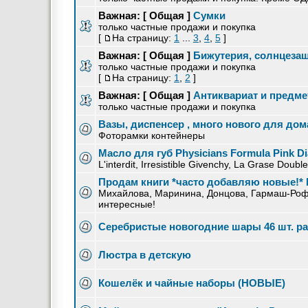
Важная:
[ Общая ]
Сумки
только частные продажи и покупка
[
На страницу:
1
...
3
,
4
,
5
]
Важная:
[ Общая ]
Бижутерия, солнцезащ
только частные продажи и покупка
[
На страницу:
1
,
2
]
Важная:
[ Общая ]
Антиквариат и предме
только частные продажи и покупка
Вазы, диспенсер , много нового для дом
Фоторамки контейнеры
Масло для губ Physicians Formula Pink D
L'interdit, Irresistible Givenchy, La Grase Doub
Продам книги *часто добавляю новые!* 
Михайлова, Маринина, Донцова, Гармаш-Роф
интересные!
Серебристые новогодние шары 46 шт. ра
Люстра в детскую
Кошелёк и чайные наборы (НОВЫЕ)