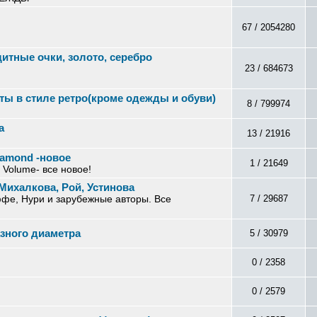
67 / 2054280
итные очки, золото, серебро
23 / 684673
ты в стиле ретро(кроме одежды и обуви)
8 / 799974
а
13 / 21916
iamond -новое
1 / 21649
le Volume- все новое!
Михалкова, Рой, Устинова
фе, Нури и зарубежные авторы. Все
7 / 29687
зного диаметра
5 / 30979
0 / 2358
0 / 2579