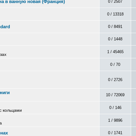
на в ванную новая (Франция)
0 / 2507
0 / 13318
ndard
0 / 8491
0 / 1448
1 / 45465
азах
0 / 70
0 / 2726
ниги
10 / 72069
0 / 146
с кольцами
1 / 9896
а
онах
0 / 1741