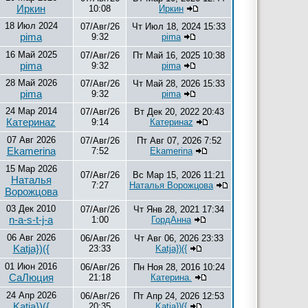
Иркин
10:08
Иркин
18 Июл 2024
07/Авг/26
Чт Июл 18, 2024 15:33
pima
9:32
pima
16 Май 2025
07/Авг/26
Пт Май 16, 2025 10:38
pima
9:32
pima
28 Май 2026
07/Авг/26
Чт Май 28, 2026 15:33
pima
9:32
pima
24 Мар 2014
07/Авг/26
Вт Дек 20, 2022 20:43
Катеринаz
9:14
Катеринаz
07 Авг 2026
07/Авг/26
Пт Авг 07, 2026 7:52
Ekamerina
7:52
Ekamerina
15 Мар 2026
07/Авг/26
Вс Мар 15, 2026 11:21
Наталья
7:27
Наталья Ворожцова
Ворожцова
03 Дек 2010
07/Авг/26
Чт Янв 28, 2021 17:34
n-a-s-t-j-a
1:00
ГордАнна
06 Авг 2026
06/Авг/26
Чт Авг 06, 2026 23:33
Katja})({
23:33
Katja})({
01 Июн 2016
06/Авг/26
Пн Ноя 28, 2016 10:24
СаЛюция
21:18
Катерина.
24 Апр 2026
06/Авг/26
Пт Апр 24, 2026 12:53
Katja})({
20:35
Katja})({