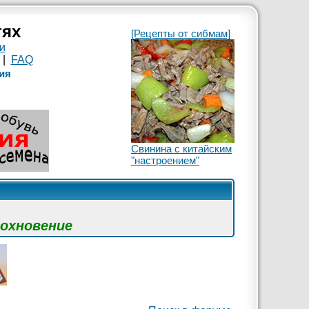
тях
[Рецепты от сибмам]
и
|
FAQ
ия
Свинина с китайским
"настроением"
дохновение