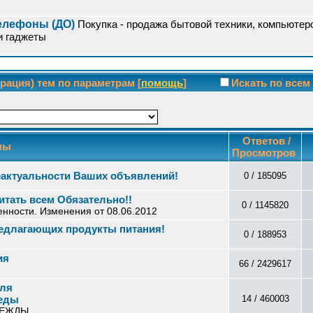
елефоны (ДО)
Покупка - продажа бытовой техники, компьютер
и гаджеты
ация) тем по параметрам [
помощь
]
Искать по все
Ответов /
мы
Просмотров
еактуальности Ваших объявлений!
0 / 185095
итать всем Обязательно!!
0 / 1145820
енности. Изменения от 08.06.2012
редлагающих продукты питания!
0 / 188953
ия
66 / 2429617
для
педы
14 / 460003
ОДЕЖДЫ