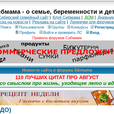
бмама - о семье, беременности и де
Сибирский семейный сайт
|
Клуб Сибмама
|
ДОМ
|
Дневник
ска на новости
|
Реклама на сайте
|
Линеечки для форумов
Поиск
Пользователи
Группы
Конкурсы
Рeгиcтpaц
Профиль
Войти и проверить ЛС
Вход
Правила форумов Сибмама
Новости сайта и форума Sibmama
110 ЛУЧШИХ ЦИТАТ ПРО АВГУСТ
о смыслом про жизнь, уходящее лето и в
(ДО)