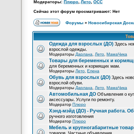
Модераторы:
Плюро
,
Лето
,
OCC
Сейчас этот форум просматривают: Нет
Форумы
»
Новосибирская Доск
Това
Одежда для взрослых (ДО)
Здесь но
взрослой одежды.
Модераторы
Дарлана
,
Лето
,
МамаЧика
Товары для беременных и кормящи
для беременных и кормящих мам.
Модераторы
Лето
,
Елена
Обувь для взрослых (ДО)
Здесь нов
взрослой обуви.
Модераторы
Дарлана
,
Лето
,
МамаЧика
Автомобильная ДО
Объявления о куп
аксессуары. Услуги по ремонту.
Модератор
Плюро
Хэнд-мэйд (ДО) - Ручная работа. 
ручного изготовления
Модератор
Плюро
Мебель и крупногабаритные товар
товаров. Частные объявления.