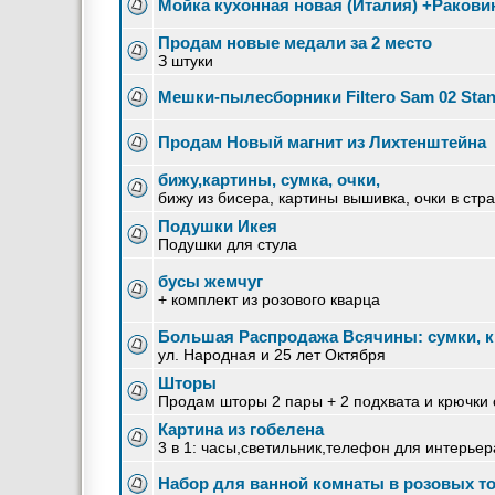
Мойка кухонная новая (Италия) +Ракови
Продам новые медали за 2 место
З штуки
Мешки-пылесборники Filtero Sam 02 Sta
Продам Новый магнит из Лихтенштейна
бижу,картины, сумка, очки,
бижу из бисера, картины вышивка, очки в стр
Подушки Икея
Подушки для стула
бусы жемчуг
+ комплект из розового кварца
Большая Распродажа Всячины: сумки, к
ул. Народная и 25 лет Октября
Шторы
Продам шторы 2 пары + 2 подхвата и крючки 
Картина из гобелена
3 в 1: часы,светильник,телефон для интерьер
Набор для ванной комнаты в розовых т