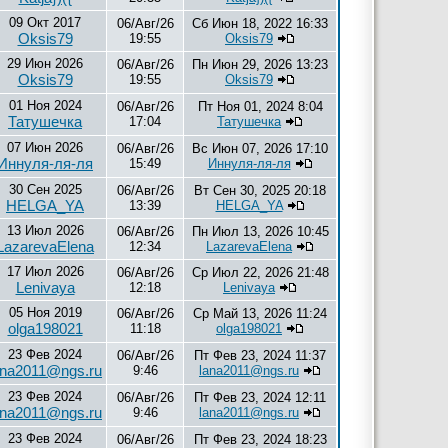
09 Окт 2017
06/Авг/26
Сб Июн 18, 2022 16:33
Oksis79
19:55
Oksis79
29 Июн 2026
06/Авг/26
Пн Июн 29, 2026 13:23
Oksis79
19:55
Oksis79
01 Ноя 2024
06/Авг/26
Пт Ноя 01, 2024 8:04
Татушечка
17:04
Татушечка
07 Июн 2026
06/Авг/26
Вс Июн 07, 2026 17:10
Иннуля-ля-ля
15:49
Иннуля-ля-ля
30 Сен 2025
06/Авг/26
Вт Сен 30, 2025 20:18
HELGA_YA
13:39
HELGA_YA
13 Июл 2026
06/Авг/26
Пн Июл 13, 2026 10:45
LazarevaElena
12:34
LazarevaElena
17 Июл 2026
06/Авг/26
Ср Июл 22, 2026 21:48
Lenivaya
12:18
Lenivaya
05 Ноя 2019
06/Авг/26
Ср Май 13, 2026 11:24
olga198021
11:18
olga198021
23 Фев 2024
06/Авг/26
Пт Фев 23, 2024 11:37
ana2011@ngs.ru
9:46
lana2011@ngs.ru
23 Фев 2024
06/Авг/26
Пт Фев 23, 2024 12:11
ana2011@ngs.ru
9:46
lana2011@ngs.ru
23 Фев 2024
06/Авг/26
Пт Фев 23, 2024 18:23