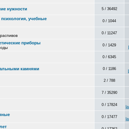
чие нужности
5 / 36492
, психология, учебные
0 / 1044
0 / 11247
 распивов
метические приборы
0 / 1429
роды
0 / 6345
уральными камнями
0 / 1186
2 / 788
7 / 35290
0 / 17824
l
тяные
0 / 17477
l
лет
0 / 17262