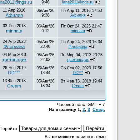
ana2011@ngs.ru
9:46
lana2011@ngs.ru
11 Апр 2016
06/Авг/26
Пн Апр 11, 2016 17:50
Афилия
9:38
Афилия
03 Янв 2018
06/Авг/26
Пт Окт 24, 2025 21:47
minnata
0:12
minnata
24 Апр 2023
05/Авг/26
Пн Апр 24, 2023 16:34
Флориана
23:46
Флориана
04 Мар 2013
05/Авг/26
Пн Мар 04, 2013 20:23
цветоводик
22:02
цветоводик
28 Ноя 2019
05/Авг/26
Сб Сен 02, 2023 17:56
DD***
18:44
DD***
13 Фев 2018
05/Авг/26
Вт Фев 13, 2018 19:44
Cream
18:34
Cream
Часовой пояс: GMT + 7
На страницу
1
,
2
,
3
След.
Перейти:
Вы
не можете
начинать темы