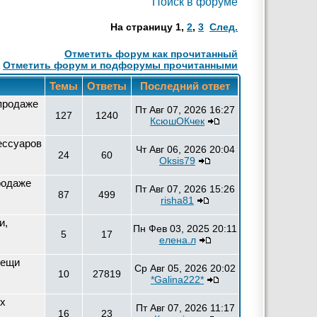
Поиск в форуме
На страницу
1
,
2
,
3
След.
Отметить форум как прочитанный
Отметить форум и подфорумы прочитанными
Темы
Ответы
Последний ответ
 продаже
Пт Авг 07, 2026 16:27
127
1240
КсюшОКчек
ессуаров
Чт Авг 06, 2026 20:04
24
60
Oksis79
родаже
Пт Авг 07, 2026 15:26
87
499
risha81
и,
Пн Фев 03, 2025 20:11
5
17
елена.л
вещи
Ср Авг 05, 2026 20:02
10
27819
*Galina222*
ых
Пт Авг 07, 2026 11:17
16
23