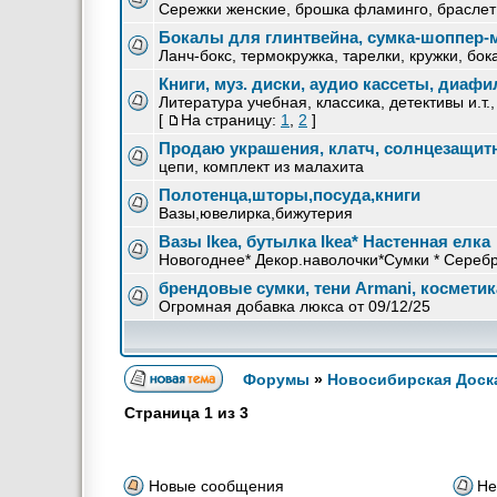
Сережки женские, брошка фламинго, браслет
Бокалы для глинтвейна, сумка-шоппер-
Ланч-бокс, термокружка, тарелки, кружки, бок
Книги, муз. диски, аудио кассеты, диаф
Литература учебная, классика, детективы и.т.
[
На страницу:
1
,
2
]
Продаю украшения, клатч, солнцезащитн
цепи, комплект из малахита
Полотенца,шторы,посуда,книги
Вазы,ювелирка,бижутерия
Вазы Ikea, бутылка Ikea* Настенная елка
Новогоднее* Декор.наволочки*Сумки * Серебр
брендовые сумки, тени Armani, косметик
Огромная добавка люкса от 09/12/25
Форумы
»
Новосибирская Доск
Страница
1
из
3
Новые сообщения
Не