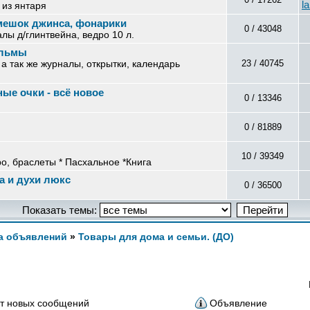
l
 из янтаря
мешок джинса, фонарики
0 / 43048
алы д/глинтвейна, ведро 10 л.
ильмы
, а так же журналы, открытки, календарь
23 / 40745
ые очки - всё новое
0 / 13346
0 / 81889
10 / 39349
о, браслеты * Пасхальное *Книга
а и духи люкс
0 / 36500
Показать темы:
а объявлений
»
Товары для дома и семьи. (ДО)
т новых сообщений
Объявление