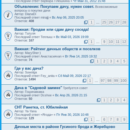
Последний ответ Варвара Плюшкина «
Чт Май 31, 2012 15:48
Объявление:
Покупаем дачу, нужен совет.
Всевозможные
вопросы о покупке дачи
Автор: DianaDi
Последний ответ mirajjj «
Вс Апр 06, 2025 20:05
Ответов:
408
1
…
25
26
27
28
Важная:
Продам или сдам дачу соседа!
Автор: Татуля
Последний ответ Теплыш «
Вс Май 03, 2026 19:09
Ответов:
167
1
…
9
10
11
12
Важная:
Рейтинг дачных обществ и поселков
Автор: MarySher:)
Последний ответ Анастасияvan «
Вт Янв 14, 2025 19:32
Ответов:
74
1
2
3
4
5
Где у вас дача?
Автор: Suwolga
Последний ответ Fey_anita «
Сб Май 09, 2026 22:17
Ответов:
1494
1
…
97
98
99
100
Дача в "Седовой заимке"
Требуется совет
Автор: Гошинамама
Последний ответ Dcshoe «
Вс Апр 26, 2026 21:15
Ответов:
50
1
2
3
4
СНТ Ранетка, ст. Юбилейная
Автор: Ya-Yana
Последний ответ =Ягода= «
Пт Янв 30, 2026 10:48
Ответов:
129
1
…
6
7
8
9
Дачные места в районе Гусиного брода и Жеребцово