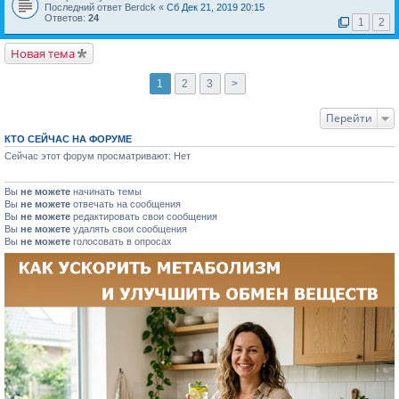
Последний ответ Berdck «
Сб Дек 21, 2019 20:15
Ответов:
24
1
2
Новая тема
1
2
3
>
Перейти
КТО СЕЙЧАС НА ФОРУМЕ
Сейчас этот форум просматривают: Нет
Вы
не можете
начинать темы
Вы
не можете
отвечать на сообщения
Вы
не можете
редактировать свои сообщения
Вы
не можете
удалять свои сообщения
Вы
не можете
голосовать в опросах