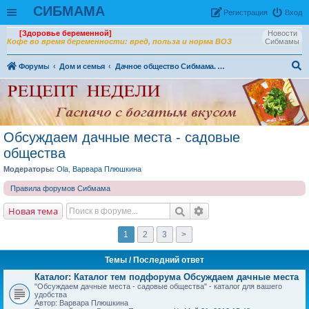
СИБМАМА
Рeгиcтpaция
Вход
[Здоровье беременной]
Новости
Кофе во время беременности: вред, польза и норма ВОЗ
Сибмамы
Форумы
Дом и семья
Дачное общество Сибмама. Огородно - садовая жизнь
ои
ск
Обсуждаем дачные места - садовые
общества
Модераторы:
Ola
,
Варвара Плюшкина
Правила форумов Сибмама
Новая тема
1
2
3
>
Темы
/ Последний ответ
Каталог: Каталог тем подфорума Обсуждаем дачные места
"Обсуждаем дачные места - садовые общества" - каталог для вашего
удобства
Автор: Варвара Плюшкина