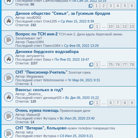
Последний ответ Святославушка «
Пн Сен 19, 2022 10:15
Ответов:
86
1
2
3
4
5
6
Дачное общество "Семья", за Гусиным бродом
Автор: nevill2002
Последний ответ Оля1205 «
Ср Июн 15, 2022 8:39
Ответов:
192
1
…
10
11
12
13
Вопрос по ТСН иня-2
ТСН иня-2. Дачи вдоль береговой линии.
Затапливает ли?
Автор: Павел1984
Последний ответ Павел1984 «
Ср Фев 09, 2022 13:29
Дачники бердского водозабора
Автор: антуанетта
Последний ответ Евва «
Пн Янв 03, 2022 19:47
Ответов:
1157
1
…
75
76
77
78
СНТ "Пенсионер-Учитель"
Золотая горка
Автор: Megaмама
Последний ответ Wdohnowenie «
Чт Мар 04, 2021 9:31
Ответов:
1
Взносы: сколько в год?
Автор: _Beatrice_
Последний ответ дачница425 «
Вс Дек 06, 2020 15:22
Ответов:
120
1
…
6
7
8
9
Очень нужна помощь
Приватизация дачи
Автор: Иришк@
Последний ответ Футорка «
Вс Июл 26, 2020 23:40
Ответов:
14
СНТ "Ветеран", Кольцово
нужен телефон товарищества
Автор: taka
Последний ответ Футорка «
Сб Июл 25, 2020 6:21