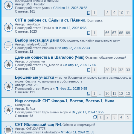
обсуждаем плюсы и минусы
Автор: SNT_Prostor
Последний ответ lyuna «
Сб Июн 14, 2025 20:55
Ответов:
161
1
…
8
9
10
11
СНТ в районе ст. САды и ст. ПАвино.
Болтушка.
Автор: ГалиХари
Последний ответ Tipulia «
Чт Июн 12, 2025 6:35
Ответов:
1023
1
…
66
67
68
69
Выбор места для дачи
Обсуждаем, как найти идеальную дачу
Автор: natalya+OLEG
Последний ответ Irma4ka «
Вт Апр 22, 2025 22:44
Ответов:
12
Дачные общества в Шагалово (Чик)
Отзывы, общение соседей
Автор: prostomariya
Последний ответ Lex_Nissan «
Сб Апр 12, 2025 17:06
Ответов:
493
1
…
30
31
32
33
Брошенные участки
участки брошены их можно купить за недорого, а
может бесплатно получить в собственность
Автор: kato123
Последний ответ Raysia «
Пт Фев 21, 2025 9:55
Ответов:
191
1
…
10
11
12
13
Ищу соседий: СНТ Флора-1, Восток, Восток-1, Нива
Болтушка...
Автор: Вэйра
Последний ответ Карманный морж «
Вт Дек 17, 2024 10:25
Ответов:
68
1
2
3
4
5
СНТ Яблоневый сад №1
Обмен информацией
Автор: KATUXA4775
Последний ответ klubnika22 «
Чт Июл 11, 2024 21:53