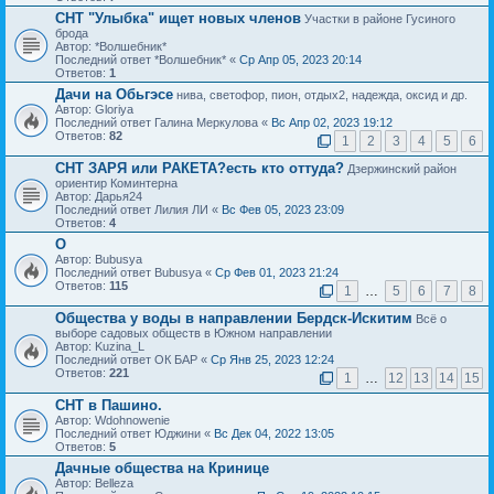
СНТ "Улыбка" ищет новых членов
Участки в районе Гусиного
брода
Автор: *Волшебник*
Последний ответ *Волшебник* «
Ср Апр 05, 2023 20:14
Ответов:
1
Дачи на Обьгэсе
нива, светофор, пион, отдых2, надежда, оксид и др.
Автор: Gloriya
Последний ответ Галина Меркулова «
Вс Апр 02, 2023 19:12
Ответов:
82
1
2
3
4
5
6
СНТ ЗАРЯ или РАКЕТА?есть кто оттуда?
Дзержинский район
ориентир Коминтерна
Автор: Дарья24
Последний ответ Лилия ЛИ «
Вс Фев 05, 2023 23:09
Ответов:
4
О
Автор: Bubusya
Последний ответ Bubusya «
Ср Фев 01, 2023 21:24
Ответов:
115
1
…
5
6
7
8
Общества у воды в направлении Бердск-Искитим
Всё о
выборе садовых обществ в Южном направлении
Автор: Kuzina_L
Последний ответ ОК БАР «
Ср Янв 25, 2023 12:24
Ответов:
221
1
…
12
13
14
15
СНТ в Пашино.
Автор: Wdohnowenie
Последний ответ Юджини «
Вс Дек 04, 2022 13:05
Ответов:
5
Дачные общества на Кринице
Автор: Belleza