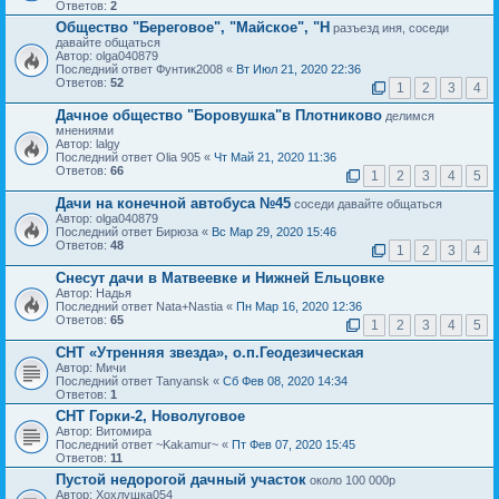
Ответов:
2
Общество "Береговое", "Майское", "Н
разъезд иня, соседи
давайте общаться
Автор: olga040879
Последний ответ Фунтик2008 «
Вт Июл 21, 2020 22:36
Ответов:
52
1
2
3
4
Дачное общество "Боровушка"в Плотниково
делимся
мнениями
Автор: lalgy
Последний ответ Olia 905 «
Чт Май 21, 2020 11:36
Ответов:
66
1
2
3
4
5
Дачи на конечной автобуса №45
соседи давайте общаться
Автор: olga040879
Последний ответ Бирюза «
Вс Мар 29, 2020 15:46
Ответов:
48
1
2
3
4
Снесут дачи в Матвеевке и Нижней Ельцовке
Автор: Надья
Последний ответ Nata+Nastia «
Пн Мар 16, 2020 12:36
Ответов:
65
1
2
3
4
5
СНТ «Утренняя звезда», о.п.Геодезическая
Автор: Мичи
Последний ответ Tanyansk «
Сб Фев 08, 2020 14:34
Ответов:
1
СНТ Горки-2, Новолуговое
Автор: Витомира
Последний ответ ~Kakamur~ «
Пт Фев 07, 2020 15:45
Ответов:
11
Пустой недорогой дачный участок
около 100 000р
Автор: Хохлушка054