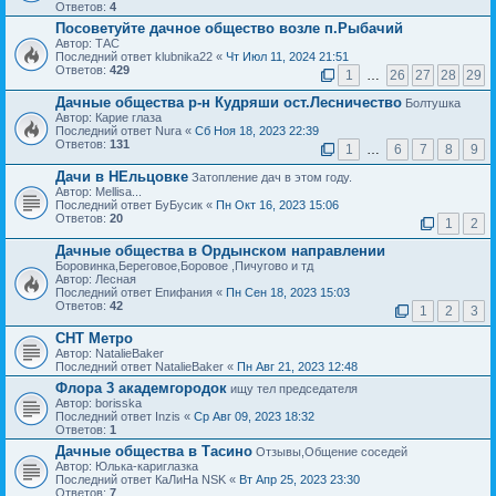
Ответов:
4
Посоветуйте дачное общество возле п.Рыбачий
Автор: ТАС
Последний ответ klubnika22 «
Чт Июл 11, 2024 21:51
Ответов:
429
1
…
26
27
28
29
Дачные общества р-н Кудряши ост.Лесничество
Болтушка
Автор: Карие глаза
Последний ответ Nura «
Сб Ноя 18, 2023 22:39
Ответов:
131
1
…
6
7
8
9
Дачи в НЕльцовке
Затопление дач в этом году.
Автор: Mellisa...
Последний ответ БуБусик «
Пн Окт 16, 2023 15:06
Ответов:
20
1
2
Дачные общества в Ордынском направлении
Боровинка,Береговое,Боровое ,Пичугово и тд
Автор: Лесная
Последний ответ Епифания «
Пн Сен 18, 2023 15:03
Ответов:
42
1
2
3
СНТ Метро
Автор: NatalieBaker
Последний ответ NatalieBaker «
Пн Авг 21, 2023 12:48
Флора 3 академгородок
ищу тел председателя
Автор: borisska
Последний ответ Inzis «
Ср Авг 09, 2023 18:32
Ответов:
1
Дачные общества в Тасино
Отзывы,Общение соседей
Автор: Юлька-кариглазка
Последний ответ КаЛиНа NSK «
Вт Апр 25, 2023 23:30
Ответов:
7