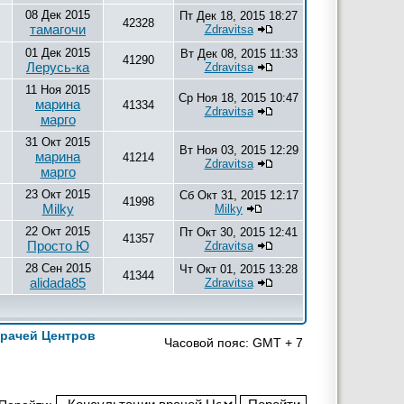
08 Дек 2015
Пт Дек 18, 2015 18:27
42328
тамагочи
Zdravitsa
01 Дек 2015
Вт Дек 08, 2015 11:33
41290
Лерусь-ка
Zdravitsa
11 Ноя 2015
Ср Ноя 18, 2015 10:47
марина
41334
Zdravitsa
марго
31 Окт 2015
Вт Ноя 03, 2015 12:29
марина
41214
Zdravitsa
марго
23 Окт 2015
Сб Окт 31, 2015 12:17
41998
Milky
Milky
22 Окт 2015
Пт Окт 30, 2015 12:41
41357
Просто Ю
Zdravitsa
28 Сен 2015
Чт Окт 01, 2015 13:28
41344
alidada85
Zdravitsa
врачей Центров
Часовой пояс: GMT + 7