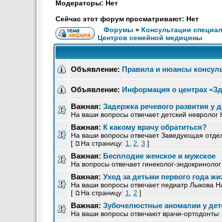
Модераторы: Нет
Сейчас этот форум просматривают: Нет
Форумы
»
Консультации специа
Центров семейной медицины
Объявление:
Правила и нюансы консул
Объявление:
Информация о центрах «Зд
Важная:
Задержка речевого развития у д
На ваши вопросы отвечает детский невролог
Важная:
К какому врачу обратиться?
На ваши вопросы отвечает Заведующая отдел
[
На страницу:
1
,
2
,
3
]
Важная:
Бесплодие женское и мужское
На вопросы отвечает гинеколог-эндокринолог
Важная:
Уход за детьми первого года жи
На ваши вопросы отвечает педиатр Лыкова Н
[
На страницу:
1
,
2
]
Важная:
Зубочелюстные аномалии у дет
На ваши вопросы отвечают врачи-ортодонты: 