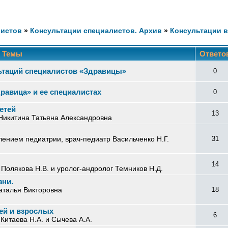
листов
»
Консультации специалистов. Архив
»
Консультации 
Темы
Ответо
ьтаций специалистов «Здравицы»
0
равица» и ее специалистах
0
етей
13
 Никитина Татьяна Александровна
ением педиатрии, врач-педиатр Васильченко Н.Г.
31
14
 Полякова Н.В. и уролог-андролог Темников Н.Д.
зни.
аталья Викторовна
18
ей и взрослых
6
Китаева Н.А. и Сычева А.А.