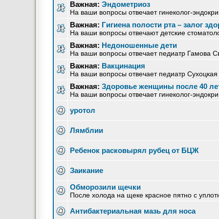
Важная:
Эндометриоз
На ваши вопросы отвечает гинеколог-эндокр
Важная:
Гигиена полости рта – залог зд
На ваши вопросы отвечают детские стоматолог
Важная:
Недоношенные дети
На ваши вопросы отвечает педиатр Гамова С
Важная:
Вакцинация
На ваши вопросы отвечает педиатр Сухоцка
Важная:
Здоровье женщины после 40 ле
На ваши вопросы отвечает гинеколог-эндокр
уротол
Лямблии
Ребенок расковырял рубец от БЦЖ
Заикание
Обморозили щечки
После холода на щеке красное пятно с упло
Антибактериальная мазь для носа