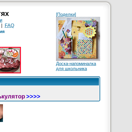
тях
[Поделки]
и
|
FAQ
ия
Доска-напоминалка
для школьника
ькулятор
>>>>