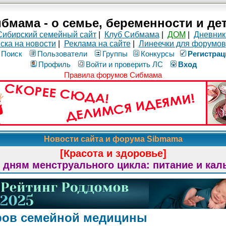
бмама - о семье, беременности и де
Сибирский семейный сайт
|
Клуб Сибмама
|
ДОМ
|
Дневник
ска на новости
|
Реклама на сайте
|
Линеечки для форумов
Поиск
Пользователи
Группы
Конкурсы
Рeгиcтpaц
Профиль
Войти и проверить ЛС
Вход
Правила форумов Сибмама
Новости сайта и форума Sibmama
[Красота и здоровье]
 дням менструального цикла: питание и кал
ров семейной медицины