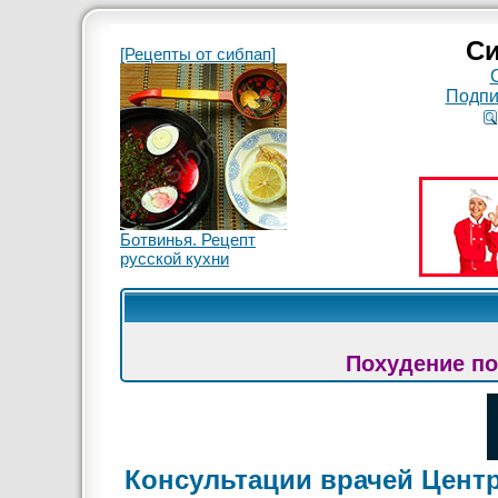
Си
[Рецепты от сибпап]
Подпи
Ботвинья. Рецепт
русской кухни
Похудение по
Консультации врачей Цент