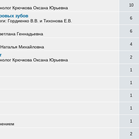
10
инолог Крючкова Оксана Юрьевна
оровых зубов
6
и: Гордиенко В.В. и Тихонова Е.В.
6
ветлана Геннадьевна
4
я Наталья Михайловна
т
2
инолог Крючкова Оксана Юрьевна
1
1
1
1
1
тнением
2