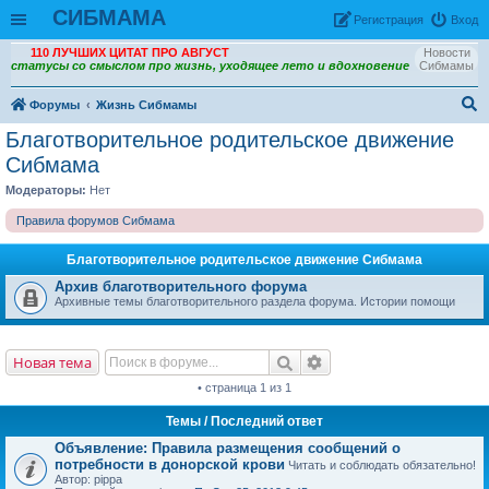
СИБМАМА
Рeгиcтpaция
Вход
110 ЛУЧШИХ ЦИТАТ ПРО АВГУСТ
Новости
статусы со смыслом про жизнь, уходящее лето и вдохновение
Сибмамы
Форумы
Жизнь Сибмамы
ои
Благотворительное родительское движение
ск
Сибмама
Модераторы:
Нет
Правила форумов Сибмама
Благотворительное родительское движение Сибмама
Архив благотворительного форума
Архивные темы благотворительного раздела форума. Истории помощи
Новая тема
• страница 1 из 1
Темы
/ Последний ответ
Объявление:
Правила размещения сообщений о
потребности в донорской крови
Читать и соблюдать обязательно!
Автор: pippa