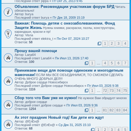
Последний ответ pippa «
Пт Окт 25, 2013 9:45
Объявление:
Рекомендации участникам форум БРД
Читать
обязательно!
Автор: burya
Последний ответ burya «
Пт Дек 18, 2009 15:19
Важная:
Помощь детям с онкозаболеваниями. Фонд
Защити Жизнь
Нужны книжки, раскраски, пазлы, конструкторы,
карандаши, краски и пр!
Автор: Visna
Последний ответ elektra_t «
Пн Окт 07, 2024 10:27
Ответов:
58
1
2
3
4
Прошу вашей помощи
Автор: Lana64
Последний ответ Lana64 «
Пн Июл 13, 2026 17:40
Ответов:
100
1
…
4
5
6
7
Принимаем вещи для помощи одиноким и многодетным
мамочкам!
ЕСЛИ МЫ ВСЕ ОБЪЕДИНИМСЯ, ТО СМОЖЕМ СДЕЛАТЬ
ОЧЕНЬ МНОГО ДОБРЫХ ДЕЛ!!!
Автор: Доброе сердце Новосибирск
Последний ответ Доброе сердце Новосибирск «
Пт Июл 03, 2026 9:38
Ответов:
1116
1
…
72
73
74
75
Cбор того что Вам уже не нужно!
Не нужное Вам обрадует многих
Автор: доброе сердце
Последний ответ доброе сердце «
Пт Июл 03, 2026 9:36
Ответов:
1254
1
…
81
82
83
84
Ах этот праздник Новый год! Как дети его ждут
Автор: @ЕлЕн@
Последний ответ @ЕлЕн@ «
Ср Дек 31, 2025 15:10
Ответов:
68
1
2
3
4
5