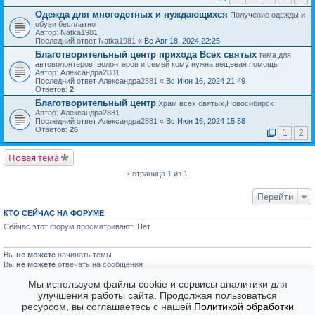
Одежда для многодетных и нуждающихся
Получение одежды и
обуви бесплатно
Автор: Natka1981
Последний ответ Natka1981 «
Вс Авг 18, 2024 22:25
Благотворительный центр прихода Всех святых
тема для
автоволонтеров, волонтеров и семей кому нужна вещевая помощь
Автор: Александра2881
Последний ответ Александра2881 «
Вс Июн 16, 2024 21:49
Ответов:
2
Благотворительный центр
Храм всех святых,Новосибирск
Автор: Александра2881
Последний ответ Александра2881 «
Вс Июн 16, 2024 15:58
Ответов:
26
1
2
Новая тема
• страница 1 из 1
Перейти
КТО СЕЙЧАС НА ФОРУМЕ
Сейчас этот форум просматривают: Нет
Вы
не можете
начинать темы
Вы
не можете
отвечать на сообщения
Вы
не можете
редактировать свои сообщения
Мы используем файлы cookie и сервисы аналитики для
Вы
не можете
удалять свои сообщения
Вы
не можете
улучшения работы сайта. Продолжая пользоваться
голосовать в опросах
ресурсом, вы соглашаетесь с нашей
Политикой обработки