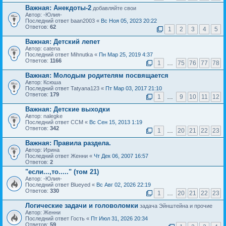
Важная:
Анекдоты-2
добавляйте свои
Автор: -Юлия-
Последний ответ baan2003 «
Вс Ноя 05, 2023 20:22
Ответов:
62
1
2
3
4
5
Важная:
Детский лепет
Автор: catena
Последний ответ Mihnutka «
Пн Мар 25, 2019 4:37
Ответов:
1166
1
…
75
76
77
78
Важная:
Молодым родителям посвящается
Автор: Ксюша
Последний ответ Tatyana123 «
Пт Мар 03, 2017 21:10
Ответов:
179
1
…
9
10
11
12
Важная:
Детские выходки
Автор: nalegke
Последний ответ ССМ «
Вс Сен 15, 2013 1:19
Ответов:
342
1
…
20
21
22
23
Важная:
Правила раздела.
Автор: Ирина
Последний ответ Женни «
Чт Дек 06, 2007 16:57
Ответов:
2
"если...,то....." (том 21)
Автор: -Юлия-
Последний ответ Blueyed «
Вс Авг 02, 2026 22:19
Ответов:
330
1
…
20
21
22
23
Логические задачи и головоломки
задача Эйнштейна и прочие
Автор: Женни
Последний ответ Гость «
Пт Июл 31, 2026 20:34
Ответов:
59