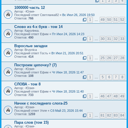
1
2
3
4
1000000 часть 12
Автор: -Юлия-
Последний ответ Светланка82 «
Вс Июл 26, 2026 19:50
Ответов:
766
1
…
49
50
51
52
Слово из 4-х букв - том 14
Автор: Каролiнка.
Последний ответ Ефим «
Пт Июл 24, 2026 14:23
Ответов:
490
1
…
30
31
32
33
Взрослые загадки
Автор: Brusnica
Последний ответ Гость «
Вт Июл 21, 2026 20:51
Ответов:
414
1
…
25
26
27
28
Построим цепочку? (7)
Автор: -Юлия-
Последний ответ Ефим «
Чт Июн 18, 2026 11:47
Ответов:
108
1
…
5
6
7
8
СЛОВА - том 8
Автор: -Юлия-
Последний ответ Ефим «
Чт Июн 18, 2026 11:40
Ответов:
733
1
…
46
47
48
49
Начни с последнего слога-25
Автор: -Юлия-
Последний ответ Улля «
Сб Май 23, 2026 15:44
Ответов:
1259
1
…
81
82
83
84
Пара слов (том 15)
Автор: -Юлия-