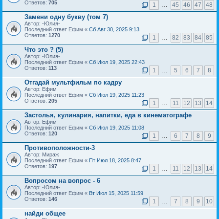
Ответов:
705
1
…
45
46
47
48
Замени одну букву (том 7)
Автор: -Юлия-
Последний ответ Ефим «
Сб Авг 30, 2025 9:13
Ответов:
1270
1
…
82
83
84
85
Что это ? (5)
Автор: -Юлия-
Последний ответ Ефим «
Сб Июл 19, 2025 22:43
Ответов:
113
1
…
5
6
7
8
Отгадай мультфильм по кадру
Автор: Ефим
Последний ответ Ефим «
Сб Июл 19, 2025 11:23
Ответов:
205
1
…
11
12
13
14
Застолья, кулинария, напитки, еда в кинематографе
Автор: Ефим
Последний ответ Ефим «
Сб Июл 19, 2025 11:08
Ответов:
120
1
…
6
7
8
9
Противоположности-3
Автор: Мираж
Последний ответ Ефим «
Пт Июл 18, 2025 8:47
Ответов:
197
1
…
11
12
13
14
Вопросом на вопрос - 6
Автор: -Юлия-
Последний ответ Ефим «
Вт Июл 15, 2025 11:59
Ответов:
146
1
…
7
8
9
10
найди общее