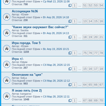
Последний ответ Ефим «
Ср Май 13, 2026 11:08
Ответов:
798
1
…
51
52
53
54
Ассоциации №36
Автор: -Юлия-
Последний ответ Ефим «
Вт Апр 28, 2026 14:18
Ответов:
230
1
…
13
14
15
16
"Какие звуки окружают Вас сейчас?"
Автор: Samba
Последний ответ Ефим «
Вт Апр 28, 2026 14:13
Ответов:
311
1
…
18
19
20
21
Игра города. Том 5
Автор: -Юлия-
Последний ответ Ефим «
Вс Апр 19, 2026 10:21
Ответов:
1159
1
…
75
76
77
78
Игра +/-
Автор: Ефим
Последний ответ Ефим «
Сб Мар 28, 2026 12:15
Ответов:
267
1
…
15
16
17
18
Окончание на "ция"
Автор: SolLa
Последний ответ Ефим «
Сб Мар 28, 2026 12:12
Ответов:
993
1
…
64
65
66
67
Я знаю пять (том 2)
Автор: kangaroo
Последний ответ Ефим «
Сб Мар 28, 2026 12:11
Ответов:
1048
1
…
67
68
69
70