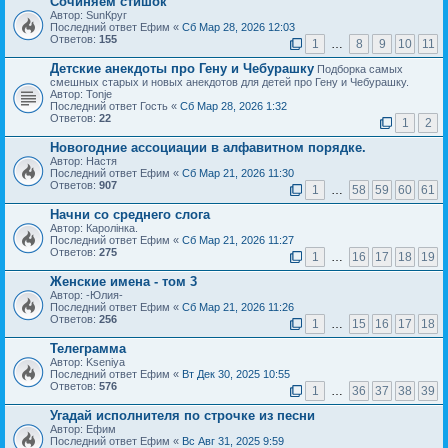
Сочиняем стишок
Автор: SunКруг
Последний ответ Ефим «
Сб Мар 28, 2026 12:03
Ответов:
155
1
…
8
9
10
11
Детские анекдоты про Гену и Чебурашку
Подборка самых
смешных старых и новых анекдотов для детей про Гену и Чебурашку.
Автор: Tonje
Последний ответ Гость «
Сб Мар 28, 2026 1:32
Ответов:
22
1
2
Новогодние ассоциации в алфавитном порядке.
Автор: Настя
Последний ответ Ефим «
Сб Мар 21, 2026 11:30
Ответов:
907
1
…
58
59
60
61
Начни со среднего слога
Автор: Каролiнка.
Последний ответ Ефим «
Сб Мар 21, 2026 11:27
Ответов:
275
1
…
16
17
18
19
Женские имена - том 3
Автор: -Юлия-
Последний ответ Ефим «
Сб Мар 21, 2026 11:26
Ответов:
256
1
…
15
16
17
18
Телеграмма
Автор: Kseniya
Последний ответ Ефим «
Вт Дек 30, 2025 10:55
Ответов:
576
1
…
36
37
38
39
Угадай исполнителя по строчке из песни
Автор: Ефим
Последний ответ Ефим «
Вс Авг 31, 2025 9:59