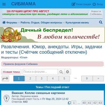
СИБМАМА
Рeгиcтpaция
Вход
110 ЛУЧШИХ ЦИТАТ ПРО АВГУСТ
Новости
статусы со смыслом про жизнь, уходящее лето и вдохновение
Сибмамы
Форумы
Работа. Отдых. Общие вопросы
Культурная жизнь
ои
ск
Развлечения. Юмор, анекдоты. Игры, задачки
и тесты (Счётчик сообщений отключен)
Модераторы:
-Юлия-
Правила форумов Сибмама
Новая тема
…
1
2
3
4
5
9
>
Темы
/ Последний ответ
Важная:
Коплю смешные картинки
Автор: Лешкина мама
Последний ответ Гость «
Пт Мар 29, 2024 12:42
Ответов:
643
1
…
40
41
42
43