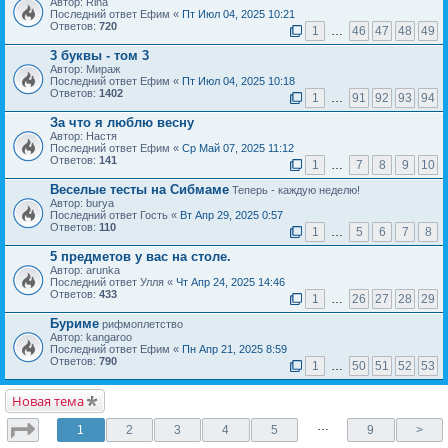
Автор: Rina
Последний ответ Ефим «
Пт Июл 04, 2025 10:21
Ответов:
720
1
…
46
47
48
49
3 буквы - том 3
Автор: Мираж
Последний ответ Ефим «
Пт Июл 04, 2025 10:18
Ответов:
1402
1
…
91
92
93
94
За что я люблю весну
Автор: Настя
Последний ответ Ефим «
Ср Май 07, 2025 11:12
Ответов:
141
1
…
7
8
9
10
Веселые тесты на Сибмаме
Теперь - каждую неделю!
Автор: burya
Последний ответ Гость «
Вт Апр 29, 2025 0:57
Ответов:
110
1
…
5
6
7
8
5 предметов у вас на столе.
Автор: arunka
Последний ответ Улля «
Чт Апр 24, 2025 14:46
Ответов:
433
1
…
26
27
28
29
Буриме
рифмоплетство
Автор: kangaroo
Последний ответ Ефим «
Пн Апр 21, 2025 8:59
Ответов:
790
1
…
50
51
52
53
Новая тема
…
1
2
3
4
5
9
>