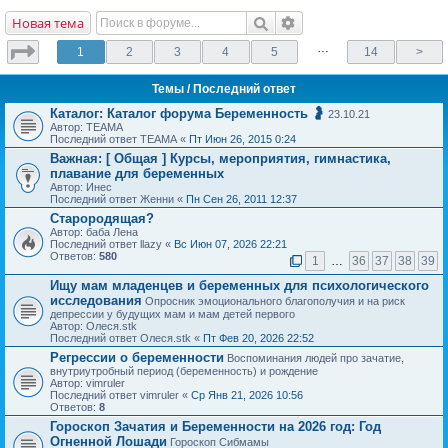
Новая тема
…
1
2
3
4
5
14
>
Темы
/ Последний ответ
Каталог: Каталог форума Беременность 🤰
23.10.21
Автор: ТЕАМА
Последний ответ ТЕАМА «
Пт Июн 26, 2015 0:24
Важная:
[ Общая ] Курсы, мероприятия, гимнастика,
плавание для беременных
Автор: Инес
Последний ответ Женни «
Пн Сен 26, 2011 12:37
Старородящая?
Автор: баба Лена
Последний ответ llazy «
Вс Июн 07, 2026 22:21
Ответов:
580
1
…
36
37
38
39
Ищу мам младенцев и беременных для психологического
исследования
Опросник эмоционального благополучия и на риск
депрессии у будущих мам и мам детей первого
Автор: Олеся.stk
Последний ответ Олеся.stk «
Пт Фев 20, 2026 22:52
Регрессии о беременности
Воспоминания людей про зачатие,
внутриутробный период (беременность) и рождение
Автор: vimruler
Последний ответ vimruler «
Ср Янв 21, 2026 10:56
Ответов:
8
Гороскоп Зачатия и Беременности на 2026 год: Год
Огненной Лошади
Гороскоп Сибмамы