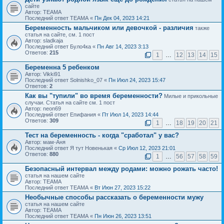
сайте
Автор: ТЕАМА
Последний ответ ТЕАМА «
Пн Дек 04, 2023 14:21
Беременность мальчиком или девочкой - различия
также
статья на сайте, см. 1 пост
Автор: sladkaja
Последний ответ Було4ка «
Пн Авг 14, 2023 3:13
Ответов:
215
1
…
12
13
14
15
Беременна 5 ребенком
Автор: Vikki91
Последний ответ Solnishko_07 «
Пн Июл 24, 2023 15:47
Ответов:
2
Как вы "тупили" во время беременности?
Милые и прикольные
случаи. Статья на сайте см. 1 пост
Автор: neon69
Последний ответ Епифания «
Пт Июл 14, 2023 14:44
Ответов:
309
1
…
18
19
20
21
Тест на беременность - когда "сработал" у вас?
Автор: мам-Аня
Последний ответ Я тут Новенькая «
Ср Июл 12, 2023 21:01
Ответов:
880
1
…
56
57
58
59
Безопасный интервал между родами: можно рожать часто!
статья на нашем сайте
Автор: ТЕАМА
Последний ответ ТЕАМА «
Вт Июн 27, 2023 15:22
Необычные способы рассказать о беременности мужу
статья на нашем сайте
Автор: ТЕАМА
Последний ответ ТЕАМА «
Пн Июн 26, 2023 13:51