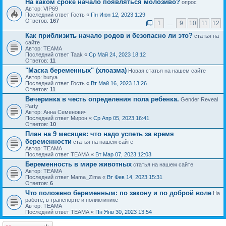
На каком сроке начало появляться молозиво?
опрос
Автор: VIP69
Последний ответ Гость «
Пн Июн 12, 2023 1:29
Ответов:
167
1
…
9
10
11
12
Как приблизить начало родов и безопасно ли это?
статья на
сайте
Автор: ТЕАМА
Последний ответ Taak «
Ср Май 24, 2023 18:12
Ответов:
11
"Маска беременных" (хлоазма)
Новая статья на нашем сайте
Автор: burya
Последний ответ Гость «
Вт Май 16, 2023 13:26
Ответов:
11
Вечеринка в честь определения пола ребенка.
Gender Reveal
Party
Автор: Анна Семенович
Последний ответ Мирон «
Ср Апр 05, 2023 16:41
Ответов:
10
План на 9 месяцев: что надо успеть за время
беременности
статья на нашем сайте
Автор: ТЕАМА
Последний ответ ТЕАМА «
Вт Мар 07, 2023 12:03
Беременность в мире животных
статья на нашем сайте
Автор: ТЕАМА
Последний ответ Mama_Zima «
Вт Фев 14, 2023 15:31
Ответов:
6
Что положено беременным: по закону и по доброй воле
На
работе, в транспорте и поликлинике
Автор: ТЕАМА
Последний ответ ТЕАМА «
Пн Янв 30, 2023 13:54