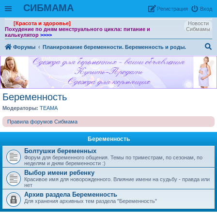
СИБМАМА
Рeгиcтpaция
Вход
[Красота и здоровье]
Новости
Похудение по дням менструального цикла: питание и
Сибмамы
калькулятор
>>>>
Форумы
Планирование беременности. Беременность и роды.
ои
ск
Беременность
Модераторы:
ТЕАМА
Правила форумов Сибмама
Беременность
Болтушки беременных
Форум для беременного общения. Темы по триместрам, по сезонам, по
неделям и дням беременности :)
Выбор имени ребенку
Красивое имя для новорожденного. Влияние имени на судьбу - правда или
нет
Архив раздела Беременность
Для хранения архивных тем раздела "Беременность"