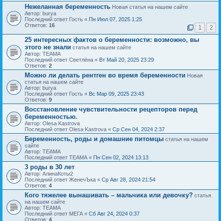
Нежеланная беременность
Новая статья на нашем сайте
Автор: burya
Последний ответ Гость «
Пн Июл 07, 2025 1:25
Ответов:
16
1
2
25 интересных фактов о беременности: возможно, вы
этого не знали
статья на нашем сайте
Автор: ТЕАМА
Последний ответ Светлёна «
Вт Май 20, 2025 23:29
Ответов:
2
Можно ли делать рентген во время беременности
Новая
статья на нашем сайте
Автор: burya
Последний ответ Гость «
Вс Мар 09, 2025 23:43
Ответов:
9
Восстановление чувствительности рецепторов перед
беременностью.
Автор: Olesa Kastrova
Последний ответ Olesa Kastrova «
Ср Сен 04, 2024 2:37
Беременность, роды и домашние питомцы
статья на нашем
сайте
Автор: ТЕАМА
Последний ответ ТЕАМА «
Пн Сен 02, 2024 13:13
3 роды в 30 лет
Автор: АлинаКоты2
Последний ответ ЖенечЪка «
Ср Авг 28, 2024 21:54
Ответов:
4
Кого тяжелее вынашивать – мальчика или девочку?
статья
на нашем сайте
Автор: ТЕАМА
Последний ответ МЕГА «
Сб Авг 24, 2024 0:37
Ответов:
4