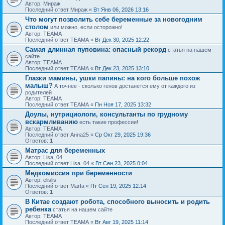
Автор: Мираж
Последний ответ Мираж «
Вт Янв 06, 2026 13:16
Что могут позволить себе беременные за новогодним
столом
или можно, если осторожно!
Автор: ТЕАМА
Последний ответ ТЕАМА «
Вт Дек 30, 2025 12:22
Самая длинная пуповина: опасный рекорд
статья на нашем
сайте
Автор: ТЕАМА
Последний ответ ТЕАМА «
Вт Дек 23, 2025 13:10
Глазки мамины, ушки папины: на кого больше похож
малыш?
А точнее - сколько генов достанется ему от каждого из
родителей
Автор: ТЕАМА
Последний ответ ТЕАМА «
Пн Ноя 17, 2025 13:32
Доулы, нутрициологи, консультанты по грудному
вскармливанию
есть такие профессии!
Автор: ТЕАМА
Последний ответ Анна25 «
Ср Окт 29, 2025 19:36
Ответов:
1
Матрас для беременных
Автор: Lisa_04
Последний ответ Lisa_04 «
Вт Сен 23, 2025 0:04
Медкомиссия при беременности
Автор: elislis
Последний ответ Marfa «
Пт Сен 19, 2025 12:14
Ответов:
1
В Китае создают робота, способного выносить и родить
ребенка
статья на нашем сайте
Автор: ТЕАМА
Последний ответ ТЕАМА «
Вт Авг 19, 2025 11:14