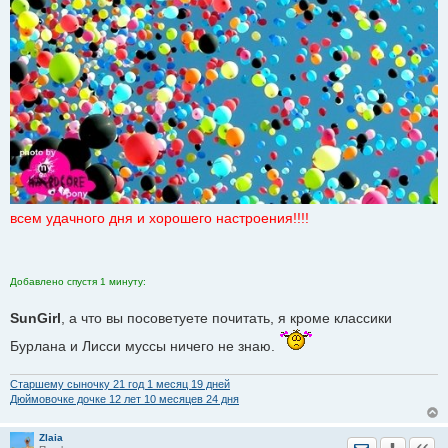
всем удачного дня и хорошего настроения!!!!
Добавлено спустя 1 минуту:
SunGirl
, а что вы посоветуете почитать, я кроме классики
Бурлана и Лисси муссы ничего не знаю.
Старшему сыночку 21 год 1 месяц 19 дней
Дюймовочке дочке 12 лет 10 месяцев 24 дня
Zlaia
Отправить лич
Уведомить
Цита