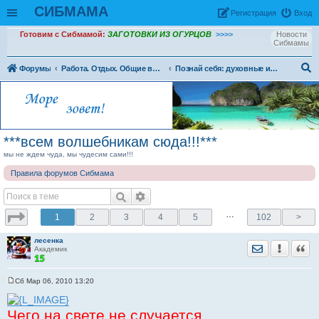
СИБМАМА
Рeгиcтpaция
Вход
Готовим с Сибмамой:
ЗАГОТОВКИ ИЗ ОГУРЦОВ
>>>>
Новости
Сибмамы
Форумы
Работа. Отдых. Общие вопросы
Познай себя: духовные и телесные практики, системы саморазвития
ои
ск
***всем волшебникам сюда!!!***
мы не ждем чуда, мы чудесим сами!!!
Правила форумов Сибмама
…
1
2
3
4
5
102
>
лесенка
Отправить лич
Уведомить
Цита
Академик
Сб Мар 06, 2010 13:20
С
о
о
Чего на свете не случается,
б