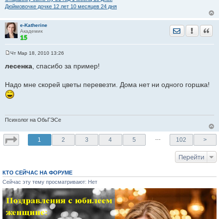
Дюймовочке дочке 12 лет 10 месяцев 24 дня
e-Katherine
Отправить лич
Уведомить
Цита
Академик
Чт Мар 18, 2010 13:26
С
о
лесенка
, спасибо за пример!
о
б
щ
Надо мне скорей цветы перевезти. Дома нет ни одного горшка!
е
н
и
е
Психолог на ОбьГЭСе
…
1
2
3
4
5
102
>
Перейти
КТО СЕЙЧАС НА ФОРУМЕ
Сейчас эту тему просматривают: Нет