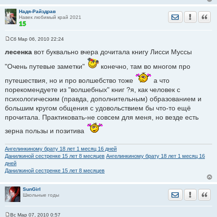
Надя-Райздрав
Отправить лич
Уведомить
Цита
Навек любимый край 2021
Сб Мар 06, 2010 22:24
С
о
лесенка
вот буквально вчера дочитала книгу Лисси Муссы
о
б
"Очень путевые заметки"
конечно, там во многом про
щ
е
н
путешествия, но и про волшебство тоже
а что
и
порекомендуете из "волшебных" книг ?я, как человек с
е
психологическим (правда, дополнительным) образованием и
большим кругом общения с удовольствием бы что-то ещё
прочитала. Практиковать-не совсем для меня, но везде есть
зерна пользы и позитива
Ангелинкиному брату 18 лет 1 месяц 16 дней
Данилкиной сестренке 15 лет 8 месяцев
Ангелинкиному брату 18 лет 1 месяц 16
дней
Данилкиной сестренке 15 лет 8 месяцев
SunGirl
Отправить лич
Уведомить
Цита
Школьные годы
Вс Мар 07, 2010 0:57