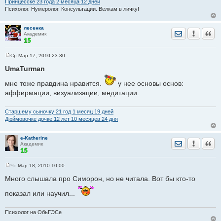
Принцесске 23 годa 2 месяца 12 дней
Психолог. Нумеролог. Консультации. Велкам в личку!
лесенка
Отправить лич
Уведомить
Цита
Академик
Ср Мар 17, 2010 23:30
С
о
UmaTurman
о
б
мне тоже правдина нравится.
у нее основы основ:
щ
е
аффирмации, визуализации, медитации.
н
и
е
Старшему сыночку 21 год 1 месяц 19 дней
Дюймовочке дочке 12 лет 10 месяцев 24 дня
e-Katherine
Отправить лич
Уведомить
Цита
Академик
Чт Мар 18, 2010 10:00
С
о
Много слышала про Симорон, но не читала. Вот бы кто-то
о
б
показал или научил...
щ
е
н
и
Психолог на ОбьГЭСе
е