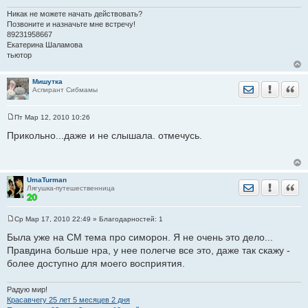
Никак не можете начать действовать?
Позвоните и назначьте мне встречу!
89231958667
Екатерина Шаламова
тьютор
Мишутка
Отправить лич
Уведомить
Цита
Аспирант Сибмамы
Пт Мар 12, 2010 10:26
С
о
Прикольно...даже и не слышала. отмечусь.
о
б
щ
е
н
UmaTurman
и
Отправить лич
Уведомить
Цита
Лягушка-путешественница
е
Ср Мар 17, 2010 22:49
» Благодарностей:
1
С
о
Была уже на СМ тема про симорон. Я не очень это дело...
о
Правдина больше нра, у нее полегче все это, даже так скажу -
б
щ
более доступно для моего восприятия.
е
н
и
Радую мир!
е
Красавчегу 25 лет 5 месяцев 2 дня