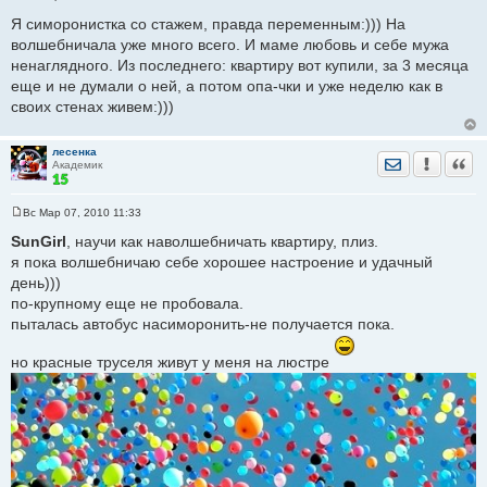
С
о
Я симоронистка со стажем, правда переменным:))) На
о
волшебничала уже много всего. И маме любовь и себе мужа
б
щ
ненаглядного. Из последнего: квартиру вот купили, за 3 месяца
е
еще и не думали о ней, а потом опа-чки и уже неделю как в
н
и
своих стенах живем:)))
е
лесенка
Отправить лич
Уведомить
Цита
Академик
Вс Мар 07, 2010 11:33
С
о
SunGirl
, научи как наволшебничать квартиру, плиз.
о
я пока волшебничаю себе хорошее настроение и удачный
б
щ
день)))
е
по-крупному еще не пробовала.
н
и
пыталась автобус насиморонить-не получается пока.
е
но красные труселя живут у меня на люстре