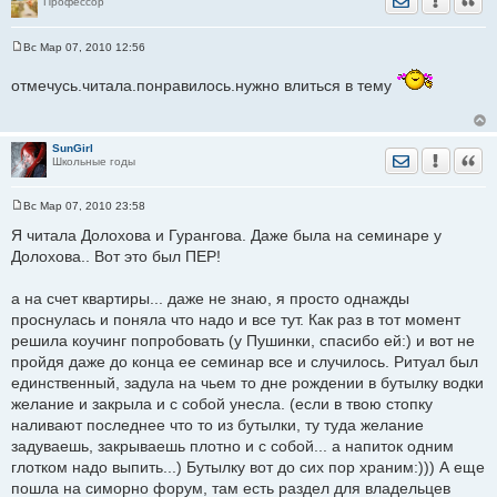
Профессор
Вс Мар 07, 2010 12:56
С
о
отмечусь.читала.понравилось.нужно влиться в тему
о
б
щ
е
н
SunGirl
и
Отправить лич
Уведомить
Цита
Школьные годы
е
Вс Мар 07, 2010 23:58
С
о
Я читала Долохова и Гурангова. Даже была на семинаре у
о
Долохова.. Вот это был ПЕР!
б
щ
е
а на счет квартиры... даже не знаю, я просто однажды
н
и
проснулась и поняла что надо и все тут. Как раз в тот момент
е
решила коучинг попробовать (у Пушинки, спасибо ей:) и вот не
пройдя даже до конца ее семинар все и случилось. Ритуал был
единственный, задула на чьем то дне рождении в бутылку водки
желание и закрыла и с собой унесла. (если в твою стопку
наливают последнее что то из бутылки, ту туда желание
задуваешь, закрываешь плотно и с собой... а напиток одним
глотком надо выпить...) Бутылку вот до сих пор храним:))) А еще
пошла на симорно форум, там есть раздел для владельцев