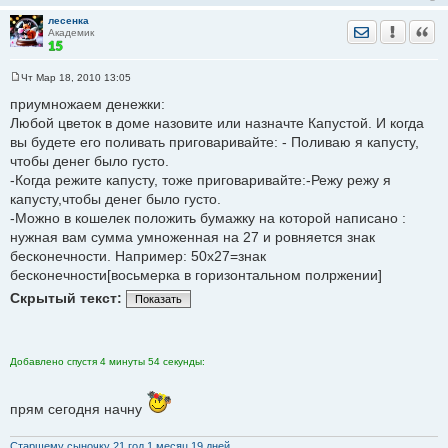
лесенка
Отправить лич
Уведомить
Цита
Академик
Чт Мар 18, 2010 13:05
С
о
приумножаем денежки:
о
Любой цветок в доме назовите или назначте Капустой. И когда
б
щ
вы будете его поливать приговаривайте: - Поливаю я капусту,
е
чтобы денег было густо.
н
и
-Когда режите капусту, тоже приговаривайте:-Режу режу я
е
капусту,чтобы денег было густо.
-Можно в кошелек положить бумажку на которой написано :
нужная вам сумма умноженная на 27 и ровняется знак
бесконечности. Например: 50х27=знак
бесконечности[восьмерка в горизонтальном полржении]
Скрытый текст:
Показать
Добавлено спустя 4 минуты 54 секунды:
прям сегодня начну
Старшему сыночку 21 год 1 месяц 19 дней