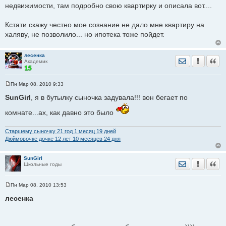
недвижимости, там подробно свою квартирку и описала вот....
Кстати скажу честно мое сознание не дало мне квартиру на
халяву, не позволило... но ипотека тоже пойдет.
лесенка
Отправить лич
Уведомить
Цита
Академик
Пн Мар 08, 2010 9:33
С
о
SunGirl
, я в бутылку сыночка задувала!!! вон бегает по
о
б
комнате...ах, как давно это было
щ
е
н
и
Старшему сыночку 21 год 1 месяц 19 дней
е
Дюймовочке дочке 12 лет 10 месяцев 24 дня
SunGirl
Отправить лич
Уведомить
Цита
Школьные годы
Пн Мар 08, 2010 13:53
С
о
лесенка
о
б
щ
е
н