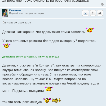
да пора мне новую бутылочку на ребеночка заводить:))))
и
е
Катечкина
Отправить лич
Уведомить
Цита
Первый класс вторая четверть
Вт Мар 09, 2010 22:39
С
о
о
Девочки, как хорошо, что здесь такая темка завелась
б
щ
е
У кого есть опыт ремонта благодаря симорону? поделитесь
н
и
е
Добавлено спустя 10 часов 39 минут 33 секунды:
Девочки, кто живет в "в Контакте", там есть группа симоронская,
внутри тема: Звонок Вовану. Все пишут в комментариях свои
просьбы и обращения к нему. Я тут вспомнила, что тоже
писала: залезла - ну точно! Я 01 марта попросила на
восьмимартовские выходные поездку на Алтай подкинуть для
меня. Подкинул, съездили
так что всем рекомендую