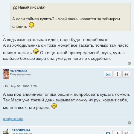
С
о
НинаК
писал(а):
о
б
щ
е
А если таймер купить? - моей очень нравится за таймером
н
и
следить
е
,
А ведь замечательная идея, надо будет попробовать...
А из холодильника он тоже может все таскать, только там часто
нечего таскать
Он еще такой привередливый, жуть, чуть в
колбасе больше жира она уже для него не съедобная.
Valentishka
Отправить лич
Уведомить
Цита
Подготовишка
Чт Апр 06, 2006 3:20
С
о
А мы под влиянием топика решили попробовать кушать ложкой.
о
Так Мася уже третий день вырывает ложку из рук, кормит себя,
б
щ
меня и всех, кто рядом.
е
н
и
е
изображение
ЗАВОРИНКА
Отправить лич
Уведомить
Цита
Подготовишка