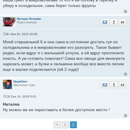
наша греет в микроволновке то что я ей положу в тарелку и
о
уберу в холодильник, сама берет только фрукты
б
щ
е
н
Наташа Лескова
и
Отправить лич
Уведомить
Цита
Подготовишка
е
Вт Ноя 10, 2015 20:00
С
о
Моей старшенькой 6 и она сама в состоянии достать суп из
о
холодильника и в микроволновке его разогреть. Такое бывает
б
щ
редко, если вдруг я с малышкой уснула, а ей вдруг приспичило
е
поесть. А уж готовить помогает! Сама все овощи для винегрета
н
и
нарезать может, а булки и пельмени вообще все вместе лепим
е
еще и малая подключается (ей 2 года)!
НуриСвет
Отправить лич
Уведомить
Цита
Школьные годы
Сб Сен 14, 2019 0:01
С
о
Наталка
о
Ну можно же ее переставить в более доступное место !
б
щ
е
н
и
<
1
2
е