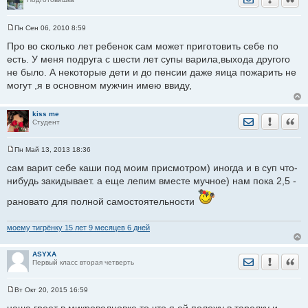
Пн Сен 06, 2010 8:59
С
о
Про во сколько лет ребенок сам может приготовить себе по
о
есть. У меня подруга с шести лет супы варила,выхода другого
б
щ
не было. А некоторые дети и до пенсии даже яица пожарить не
е
могут ,я в основном мужчин имею ввиду,
н
и
е
kiss me
Отправить лич
Уведомить
Цита
Студент
Пн Май 13, 2013 18:36
С
о
сам варит себе каши под моим присмотром) иногда и в суп что-
о
нибудь закидывает. а еще лепим вместе мучное) нам пока 2,5 -
б
щ
е
рановато для полной самостоятельности
н
и
е
моему тигрёнку 15 лет 9 месяцев 6 дней
ASYXA
Отправить лич
Уведомить
Цита
Первый класс вторая четверть
Вт Окт 20, 2015 16:59
С
о