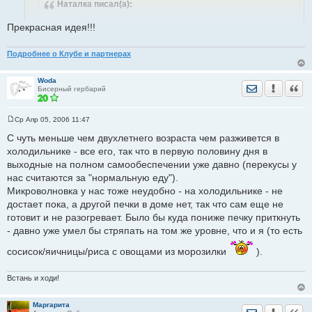
Наталка
писал(а):
е
н
и
Прекрасная идея!!!
А у вас брат не забывает про еду, стоящую на плите? Я
е
просто боюсь, что сын поставит что-нибудь вариться,
Подробнее о Клубе и партнерах
уйдет в комнату и забудет про все
Woda
Отправить лич
Уведомить
Цита
Бисерный гербарий
А если таймер купить? - моей очень нравится за таймером
следить
Ср Апр 05, 2006 11:47
С
о
С чуть меньше чем двухлетнего возраста чем разживется в
о
холодильнике - все его, так что в первую половину дня в
б
щ
выходные на полном самообеспечении уже давно (перекусы у
е
нас считаются за "нормальную еду").
н
и
Микроволновка у нас тоже неудобно - на холодильнике - не
е
достает пока, а другой печки в доме нет, так что сам еще не
готовит и не разогревает. Было бы куда пониже печку приткнуть
- давно уже умел бы стряпать на том же уровне, что и я (то есть
сосисок/яичницы/риса с овощами из морозилки
).
Встань и ходи!
Маргарита
Отправить лич
Уведомить
Цита