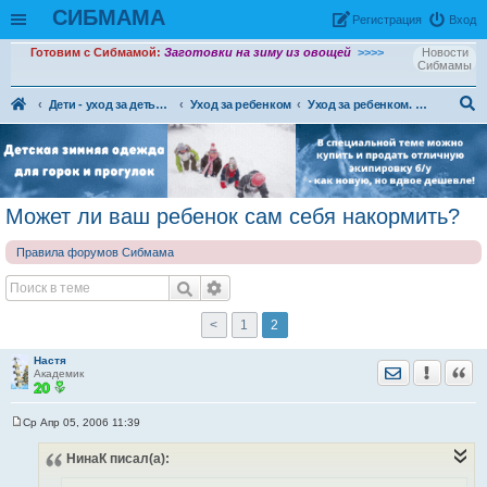
СИБМАМА
Рeгиcтpaция
Вход
Готовим с Сибмамой:
Заготовки на зиму из овощей
>>>>
Новости
Сибмамы
Дети - уход за детьми, питание и воспитание детей.
Уход за ребенком
Уход за ребенком. Архив форума
ои
ск
Может ли ваш ребенок сам себя накормить?
Правила форумов Сибмама
<
1
2
Настя
Отправить лич
Уведомить
Цита
Академик
Ср Апр 05, 2006 11:39
С
о
НинаК
писал(а):
о
б
щ