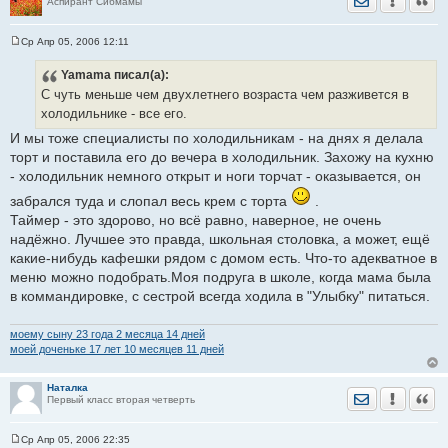
Аспирант Сибмамы
Ср Апр 05, 2006 12:11
С
о
Yamama
писал(а):
о
б
С чуть меньше чем двухлетнего возраста чем разживется в
щ
е
холодильнике - все его.
н
и
И мы тоже специалисты по холодильникам - на днях я делала
е
торт и поставила его до вечера в холодильник. Захожу на кухню
- холодильник немного открыт и ноги торчат - оказывается, он
забрался туда и слопал весь крем с торта
.
Таймер - это здорово, но всё равно, наверное, не очень
надёжно. Лучшее это правда, школьная столовка, а может, ещё
какие-нибудь кафешки рядом с домом есть. Что-то адекватное в
меню можно подобрать.Моя подруга в школе, когда мама была
в коммандировке, с сестрой всегда ходила в "Улыбку" питаться.
моему сыну 23 годa 2 месяца 14 дней
моей доченьке 17 лет 10 месяцев 11 дней
Наталка
Отправить лич
Уведомить
Цита
Первый класс вторая четверть
Ср Апр 05, 2006 22:35