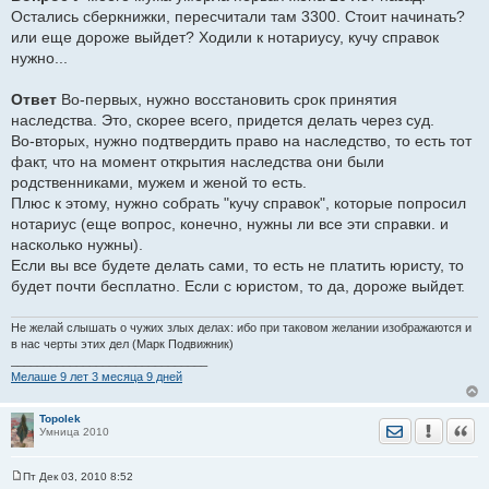
е
Остались сберкнижки, пересчитали там 3300. Стоит начинать?
н
и
или еще дороже выйдет? Ходили к нотариусу, кучу справок
е
нужно...
Ответ
Во-первых, нужно восстановить срок принятия
наследства. Это, скорее всего, придется делать через суд.
Во-вторых, нужно подтвердить право на наследство, то есть тот
факт, что на момент открытия наследства они были
родственниками, мужем и женой то есть.
Плюс к этому, нужно собрать "кучу справок", которые попросил
нотариус (еще вопрос, конечно, нужны ли все эти справки. и
насколько нужны).
Если вы все будете делать сами, то есть не платить юристу, то
будет почти бесплатно. Если с юристом, то да, дороже выйдет.
Не желай слышать о чужих злых делах: ибо при таковом желании изображаются и
в нас черты этих дел (Марк Подвижник)
______________________________
Мелаше 9 лет 3 месяца 9 дней
Topolek
Отправить лич
Уведомить
Цита
Умница 2010
Пт Дек 03, 2010 8:52
С