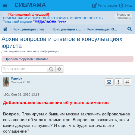
СИБМАМА
Рeгиcтpaция
Вход
[Кулинарный флешмоб]
Новости
ПРИГЛАШАЕМ ЛЮБИТЕЛЕЙ ГОТОВИТЬ И ВКУСНО ПОЕСТЬ
Сибмамы
Тема этой недели
"МЕДАЛЬОНЫ"
>>>>
Консультации специалистов
Консультации специалистов. Архив
Консультации Юриста
ои
Архив вопросов и ответов в консультациях
ск
юриста
для сохранения полезной информации
Правила форумов Сибмама
Topolek
Отправить лич
Уведомить
Цита
Умница 2010
Ср Сен 01, 2010 13:18
С
о
Добровольное соглашение об уплате алиментов
о
б
щ
Вопрос.
Планируем с бывшим мужем заключить добровольное
е
соглашение об уплате алиментов. Вопрос: где заключать, как и
н
и
какие документы нужны? И еще, что будет означать это
е
соглашение?