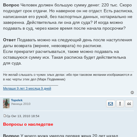
щ
Вопрос
Человек должен большую сумму денег: 220 тыс. Скоро
е
подходит срок отдачи. Но наверное он не отдаст. Есть расписка,
н
и
написанная его рукой, без паспортных данных, нотариально не
е
заверенна. Действительна ли она для суда? И когда можно
подавать в суд, через какое время после начала просрочки?
Ответ
Подавать можно на следующий день после наступления
даты возврата (вернее, невозврата) по расписке.
Если прекратит расчитываться, также можно подавать на
оставшуюся сумму иск. Такая расписка будет действительна
для суда.
Не желай слышать о чужих злых делах: ибо при таковом желании изображаются и
в нас черты этих дел (Марк Подвижник)
______________________________
Мелаше 9 лет 3 месяца 9 дней
Topolek
Отправить лич
Уведомить
Цита
Умница 2010
Ср Окт 13, 2010 18:54
С
о
Вопросы о наследстве
о
б
щ
Вопрос
У моего мужа умерла первая жена 20 лет назад.