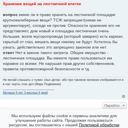
о
Хранение вещей на лестничной клетке
о
б
щ
вопрос
имею ли я право хранить на лестничной площадке
е
крупнокалиберные вещи? ТСЖ запрещает(никак не
н
и
аргументируя), соседи не против. Опасности хранение его не
е
представляет, дом новый и площадка лестничная очень
большая, возле мусоропровода (который заварен) есть карман,
скрытый от глаз, мешать вещи никому не будут. Хотелось бы
узнать: действительно это запрещено законом или нет.
ответ
Нет в законе такого запрета. Общее имущество -
лестничная площадка. Вы имеете право пользоваться им
наравне со всеми. Не нарушая прав других собственников,
правила противопожарной безопасности и тд.
Не желай слышать о чужих злых делах: ибо при таковом желании изображаются и
в нас черты этих дел (Марк Подвижник)
______________________________
Мелаше 9 лет 3 месяца 9 дней
Перейти
КТО СЕЙЧАС НА ФОРУМЕ
Мы используем файлы cookie и сервисы аналитики для
улучшения работы сайта. Продолжая пользоваться
Сейчас эту тему просматривают: Нет
ресурсом, вы соглашаетесь с нашей
Политикой обработки