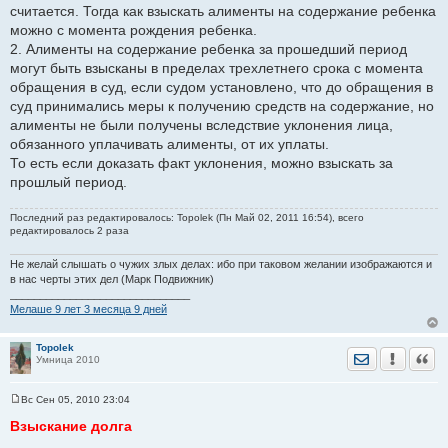
считается. Тогда как взыскать алименты на содержание ребенка
можно с момента рождения ребенка.
2. Алименты на содержание ребенка за прошедший период
могут быть взысканы в пределах трехлетнего срока с момента
обращения в суд, если судом установлено, что до обращения в
суд принимались меры к получению средств на содержание, но
алименты не были получены вследствие уклонения лица,
обязанного уплачивать алименты, от их уплаты.
То есть если доказать факт уклонения, можно взыскать за
прошлый период.
Последний раз редактировалось: Topolek (Пн Май 02, 2011 16:54), всего
редактировалось 2 раза
Не желай слышать о чужих злых делах: ибо при таковом желании изображаются и
в нас черты этих дел (Марк Подвижник)
______________________________
Мелаше 9 лет 3 месяца 9 дней
Topolek
Отправить лич
Уведомить
Цита
Умница 2010
Вс Сен 05, 2010 23:04
С
о
Взыскание долга
о
б