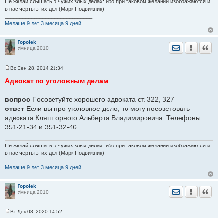
Не желай слышать о чужих злых делах: ибо при таковом желании изображаются и
в нас черты этих дел (Марк Подвижник)
______________________________
Мелаше 9 лет 3 месяца 9 дней
Topolek
Отправить лич
Уведомить
Цита
Умница 2010
Вс Сен 28, 2014 21:34
С
о
Адвокат по уголовным делам
о
б
щ
вопрос
Посоветуйте хорошего адвоката ст. 322, 327
е
ответ
н
Если вы про уголовное дело, то могу посоветовать
и
адвоката Кляшторного Альберта Владимировича. Телефоны:
е
351-21-34 и 351-32-46.
Не желай слышать о чужих злых делах: ибо при таковом желании изображаются и
в нас черты этих дел (Марк Подвижник)
______________________________
Мелаше 9 лет 3 месяца 9 дней
Topolek
Отправить лич
Уведомить
Цита
Умница 2010
Вт Дек 08, 2020 14:52
С