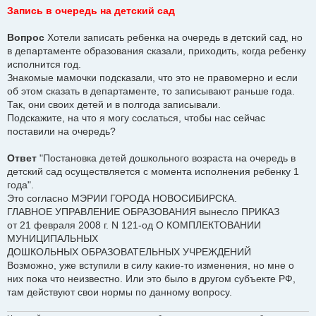
о
Запись в очередь на детский сад
о
б
щ
Вопрос
Хотели записать ребенка на очередь в детский сад, но
е
в департаменте образования сказали, приходить, когда ребенку
н
и
исполнится год.
е
Знакомые мамочки подсказали, что это не правомерно и если
об этом сказать в департаменте, то записывают раньше года.
Так, они своих детей и в полгода записывали.
Подскажите, на что я могу сослаться, чтобы нас сейчас
поставили на очередь?
Ответ
"Постановка детей дошкольного возраста на очередь в
детский сад осуществляется с момента исполнения ребенку 1
года".
Это согласно МЭРИИ ГОРОДА НОВОСИБИРСКА.
ГЛАВНОЕ УПРАВЛЕНИЕ ОБРАЗОВАНИЯ вынесло ПРИКАЗ
от 21 февраля 2008 г. N 121-од О КОМПЛЕКТОВАНИИ
МУНИЦИПАЛЬНЫХ
ДОШКОЛЬНЫХ ОБРАЗОВАТЕЛЬНЫХ УЧРЕЖДЕНИЙ
Возможно, уже вступили в силу какие-то изменения, но мне о
них пока что неизвестно. Или это было в другом субъекте РФ,
там действуют свои нормы по данному вопросу.