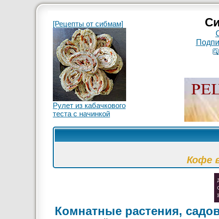
Си
[Рецепты от сибмам]
Подпи
Рулет из кабачкового
теста с начинкой
Кофе 
Комнатные растения, садо