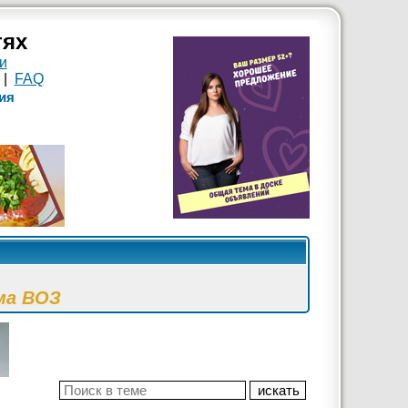
тях
и
|
FAQ
ия
ма ВОЗ