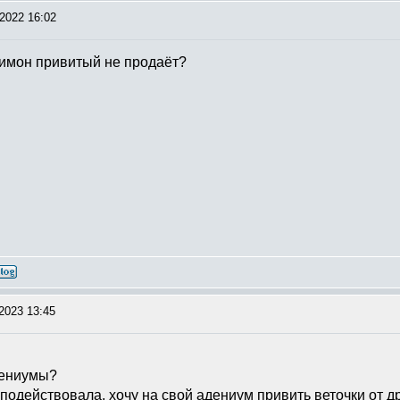
2022 16:02
лимон привитый не продаёт?
2023 13:45
адениумы?
подействовала, хочу на свой адениум привить веточки от др