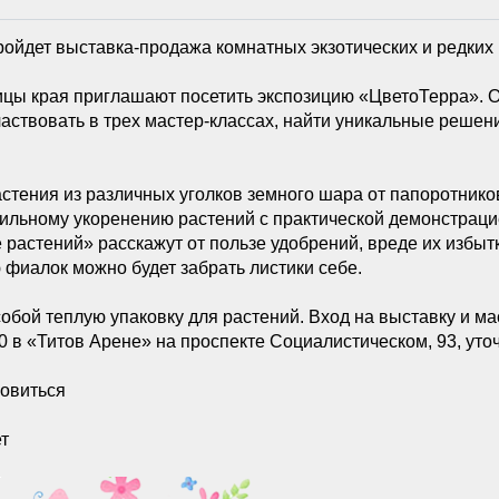
ройдет выставка-продажа комнатных экзотических и редких 
ицы края приглашают посетить экспозицию «ЦветоТерра». 
аствовать в трех мастер-классах, найти уникальные решен
стения из различных уголков земного шара от папоротников
ильному укоренению растений с практической демонстраци
растений» расскажут от пользе удобрений, вреде их избытка
 фиалок можно будет забрать листики себе.
 собой теплую упаковку для растений. Вход на выставку и м
00 в «Титов Арене» на проспекте Социалистическом, 93, ут
новиться
ет