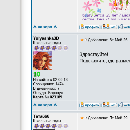
Мы демократию приветс
⮝ наверх ⮝
Yulyashka3D
Добавлено: Вт Май 26, 
Школьные годы
Здраствуйте!
Подскажите, где разме
На сайте с 02.09.13
Сообщения: 1474
В дневниках: 7
Откуда: Барнаул
Карта № 023189
⮝ наверх ⮝
Тата666
Добавлено: Пт Май 29, 
Школьные годы