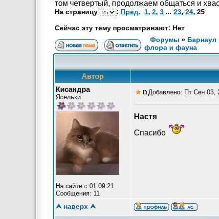
том четвертый, продолжаем общаться и хва
На страницу
:
Пред.
1
,
2
,
3
...
23
,
24
,
25
Сейчас эту тему просматривают: Нет
Форумы
»
Барнаул 
флора и фауна
Автор
Кисандра
Добавлено: Пт Сен 03, 
Ясельки
Настя
Спасибо
На сайте с 01.09.21
Сообщения: 11
⮝ наверх ⮝