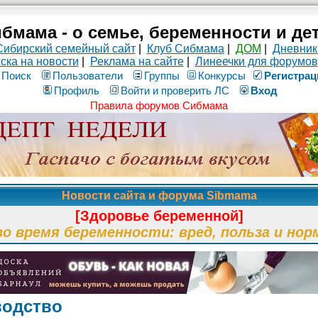
бмама - о семье, беременности и де
Сибирский семейный сайт
|
Клуб Сибмама
|
ДОМ
|
Дневник
ска на новости
|
Реклама на сайте
|
Линеечки для форумов
Поиск
Пользователи
Группы
Конкурсы
Рeгиcтpaц
Профиль
Войти и проверить ЛС
Вход
Правила форумов Сибмама
Новости сайта и форума Sibmama
[Здоровье беременной]
во время беременности: вред, польза и нор
водство