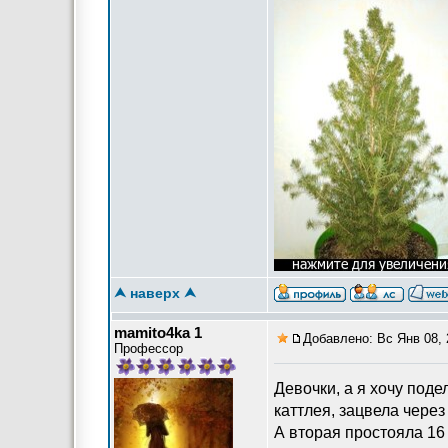
⮝ наверх ⮝
mamito4ka 1
Добавлено: Вс Янв 08, 
Профессор
Девочки, а я хочу поде
каттлея, зацвела через 
А вторая простояла 16 