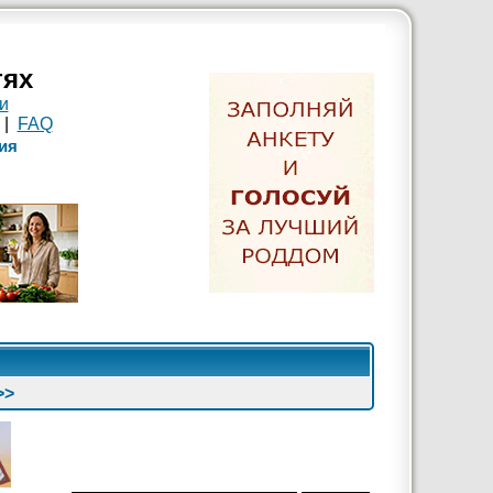
тях
и
|
FAQ
ия
>>