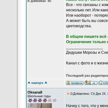
В дневниках: 85
Все - что связаны с ко
несколько лет. Или ка
Или наоборот - потерял
А может быть вы совс
цветоводства.
В общем пишите всё -
Ограничение только 
_________________
Дедушки Морозы и Сне
Канал с фото и о жизни 
Последний раз редактиров
⮝ наверх ⮝
OksanaII
Добавлено: Сб Дек 24, 
Школьные годы
Начну с того, что у ме