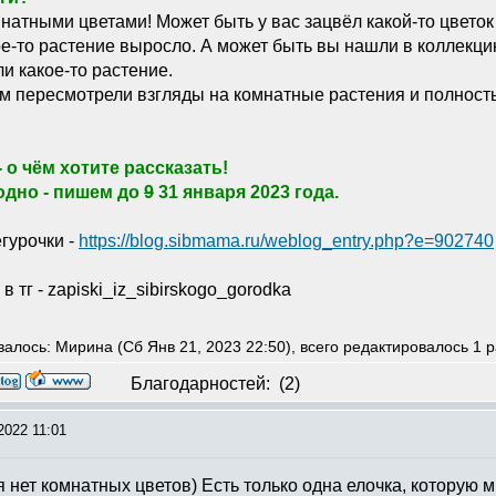
мнатными цветами! Может быть у вас зацвёл какой-то цветок
кое-то растение выросло. А может быть вы нашли в коллекци
и какое-то растение.
ем пересмотрели взгляды на комнатные растения и полност
 о чём хотите рассказать!
одно - пишем до
9
31 января 2023 года.
гурочки -
https://blog.sibmama.ru/weblog_entry.php?e=902740
в тг - zapiski_iz_sibirskogo_gorodka
алось: Мирина (Сб Янв 21, 2023 22:50), всего редактировалось 1 р
Благодарностей:
(2)
2022 11:01
ня нет комнатных цветов) Есть только одна елочка, которую