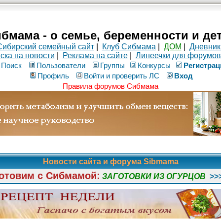
бмама - о семье, беременности и де
Сибирский семейный сайт
|
Клуб Сибмама
|
ДОМ
|
Дневник
ска на новости
|
Реклама на сайте
|
Линеечки для форумов
Поиск
Пользователи
Группы
Конкурсы
Рeгиcтpaц
Профиль
Войти и проверить ЛС
Вход
Правила форумов Сибмама
Новости сайта и форума Sibmama
отовим с Сибмамой:
ЗАГОТОВКИ ИЗ ОГУРЦОВ
>>