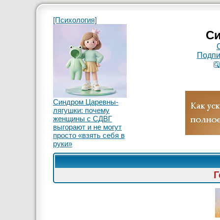
[Психология]
Си
Подпи
Синдром Царевны-
лягушки: почему
женщины с СДВГ
выгорают и не могут
просто «взять себя в
руки»
Г