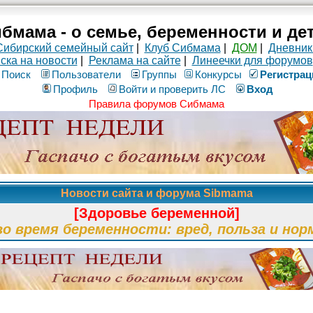
бмама - о семье, беременности и де
Сибирский семейный сайт
|
Клуб Сибмама
|
ДОМ
|
Дневник
ска на новости
|
Реклама на сайте
|
Линеечки для форумов
Поиск
Пользователи
Группы
Конкурсы
Рeгиcтpaц
Профиль
Войти и проверить ЛС
Вход
Правила форумов Сибмама
Новости сайта и форума Sibmama
[Здоровье беременной]
во время беременности: вред, польза и нор