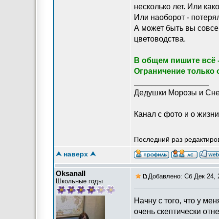
несколько лет. Или ка
Или наоборот - потерял
А может быть вы совс
цветоводства.
В общем пишите всё -
Ограничение только 
_________________
Дедушки Морозы и Сне
Канал с фото и о жизни 
Последний раз редактиров
⮝ наверх ⮝
OksanaII
Добавлено: Сб Дек 24, 
Школьные годы
Начну с того, что у ме
очень скептически отне