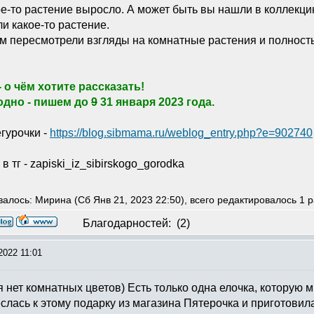
кое-то растение выросло. А может быть вы нашли в коллекци
и какое-то растение.
ем пересмотрели взгляды на комнатные растения и полност
 о чём хотите рассказать!
одно - пишем до
9
31 января 2023 года.
гурочки -
https://blog.sibmama.ru/weblog_entry.php?e=902740
в тг - zapiski_iz_sibirskogo_gorodka
алось: Мирина (Сб Янв 21, 2023 22:50), всего редактировалось 1 р
Благодарностей:
(2)
2022 11:01
ня нет комнатных цветов) Есть только одна елочка, которую
слась к этому подарку из магазина Пятерочка и приготовила