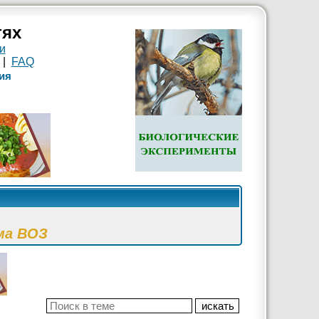
тях
и
|
FAQ
ия
ма ВОЗ