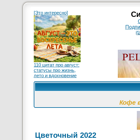
[Это интересно]
Си
Подпи
110 цитат про август:
статусы про жизнь,
лето и вдохновение
Кофе 
Цветочный 2022