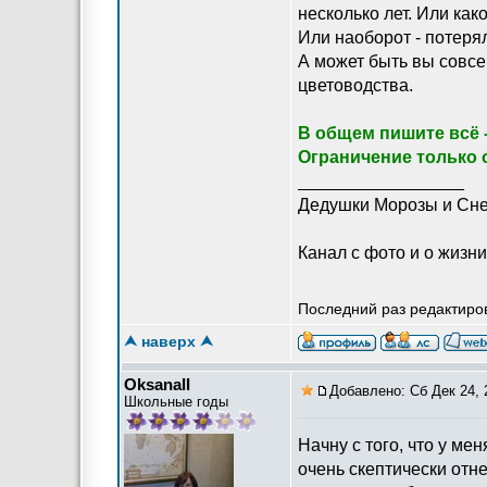
несколько лет. Или ка
Или наоборот - потерял
А может быть вы совс
цветоводства.
В общем пишите всё -
Ограничение только 
_________________
Дедушки Морозы и Сне
Канал с фото и о жизни 
Последний раз редактиров
⮝ наверх ⮝
OksanaII
Добавлено: Сб Дек 24, 
Школьные годы
Начну с того, что у ме
очень скептически отне