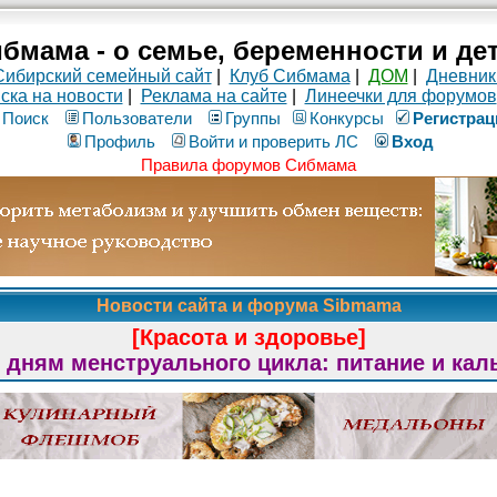
бмама - о семье, беременности и де
Сибирский семейный сайт
|
Клуб Сибмама
|
ДОМ
|
Дневник
ска на новости
|
Реклама на сайте
|
Линеечки для форумов
Поиск
Пользователи
Группы
Конкурсы
Рeгиcтpaц
Профиль
Войти и проверить ЛС
Вход
Правила форумов Сибмама
Новости сайта и форума Sibmama
[Красота и здоровье]
 дням менструального цикла: питание и кал