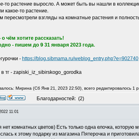
кое-то растение выросло. А может быть вы нашли в коллекци
и какое-то растение.
ем пересмотрели взгляды на комнатные растения и полност
 о чём хотите рассказать!
одно - пишем до
9
31 января 2023 года.
гурочки -
https://blog.sibmama.ru/weblog_entry.php?e=902740
в тг - zapiski_iz_sibirskogo_gorodka
алось: Мирина (Сб Янв 21, 2023 22:50), всего редактировалось 1 р
Благодарностей:
(2)
2022 11:01
ня нет комнатных цветов) Есть только одна елочка, которую
слась к этому подарку из магазина Пятерочка и приготовила