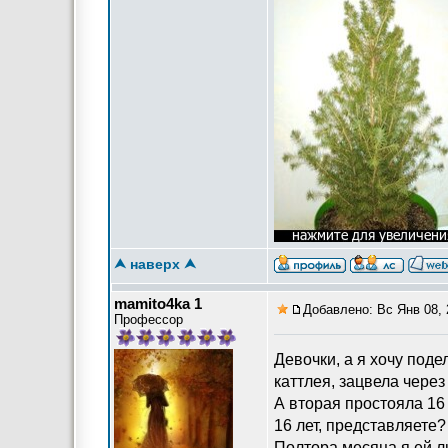
⮝ наверх ⮝
mamito4ka 1
Добавлено: Вс Янв 08, 
Профессор
Девочки, а я хочу поде
каттлея, зацвела через 
А вторая простояла 16 
16 лет, представляете
Полтора месяца я ей 