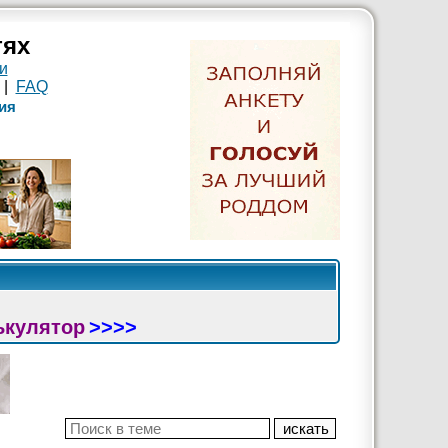
тях
и
|
FAQ
ия
ькулятор
>>>>