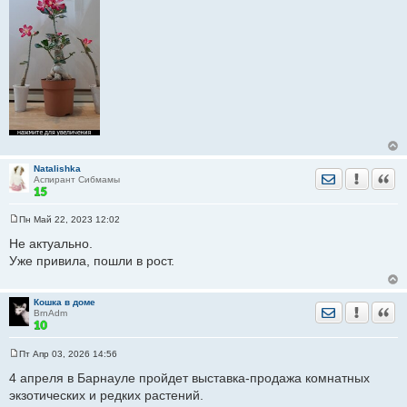
Natalishka
Отправить лич
Уведомить
Цита
Аспирант Сибмамы
Пн Май 22, 2023 12:02
С
о
Не актуально.
о
Уже привила, пошли в рост.
б
щ
е
н
Кошка в доме
и
Отправить лич
Уведомить
Цита
BrnAdm
е
Пт Апр 03, 2026 14:56
С
о
4 апреля в Барнауле пройдет выставка-продажа комнатных
о
экзотических и редких растений.
б
щ