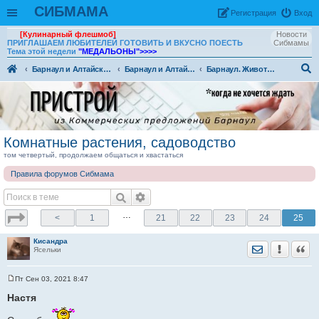
СИБМАМА
Рeгиcтpaция
Вход
[Кулинарный флешмоб]
Новости
ПРИГЛАШАЕМ ЛЮБИТЕЛЕЙ ГОТОВИТЬ И ВКУСНО ПОЕСТЬ
Сибмамы
Тема этой недели
"МЕДАЛЬОНЫ"
>>>>
Барнаул и Алтайский край
Барнаул и Алтайский край - разговоры обо всем
Барнаул. Животные и растения, флора и фауна
ои
ск
Комнатные растения, садоводство
том четвертый, продолжаем общаться и хвастаться
Правила форумов Сибмама
…
<
1
21
22
23
24
25
Кисандра
Отправить лич
Уведомить
Цита
Ясельки
Пт Сен 03, 2021 8:47
С
о
Настя
о
б