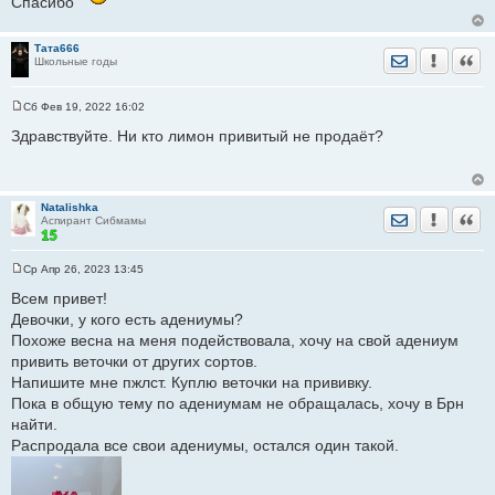
Спасибо
щ
е
н
и
Тата666
е
Отправить лич
Уведомить
Цита
Школьные годы
Сб Фев 19, 2022 16:02
С
о
Здравствуйте. Ни кто лимон привитый не продаёт?
о
б
щ
е
н
Natalishka
и
Отправить лич
Уведомить
Цита
Аспирант Сибмамы
е
Ср Апр 26, 2023 13:45
С
о
Всем привет!
о
Девочки, у кого есть адениумы?
б
щ
Похоже весна на меня подействовала, хочу на свой адениум
е
привить веточки от других сортов.
н
и
Напишите мне пжлст. Куплю веточки на прививку.
е
Пока в общую тему по адениумам не обращалась, хочу в Брн
найти.
Распродала все свои адениумы, остался один такой.