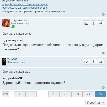
не убивает нас и все
брату Бетси 25 лет 7 месяцев 24 дня
сестре Дэна 21 год 5 месяцев 24 дня
Мы демократию приветствуем, но не практикуем (с)
Yulyashka3D
Отправить лич
Уведомить
Цита
Школьные годы
Вт Май 26, 2026 20:39
С
о
Здраствуйте!
о
Подскажите, где разместить объявление, что хочу отдать даром
б
щ
растение?
е
н
и
е
Тата666
Отправить лич
Уведомить
Цита
Школьные годы
Пт Май 29, 2026 8:31
С
о
Yulyashka3D
о
Здравствуйте. Какие растения отдаете?
б
щ
е
н
…
<
1
21
22
23
24
25
и
е
Перейти