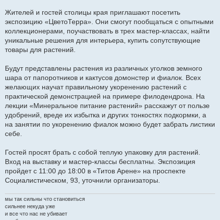
е
Жителей и гостей столицы края приглашают посетить
н
и
экспозицию «ЦветоТерра». Они смогут пообщаться с опытными
е
коллекционерами, поучаствовать в трех мастер-классах, найти
уникальные решения для интерьера, купить сопутствующие
товары для растений.
Будут представлены растения из различных уголков земного
шара от папоротников и кактусов домонстер и фиалок. Всех
желающих научат правильному укоренению растений с
практической демонстрацией на примере филодендрона. На
лекции «Минеральное питание растений» расскажут от пользе
удобрений, вреде их избытка и других тонкостях подкормки, а
на занятии по укоренению фиалок можно будет забрать листики
себе.
Гостей просят брать с собой теплую упаковку для растений.
Вход на выставку и мастер-классы бесплатны. Экспозиция
пройдет с 11:00 до 18:00 в «Титов Арене» на проспекте
Социалистическом, 93, уточнили организаторы.
мы так сильны что становиться
сильнее некуда уже
и все что нас не убивает