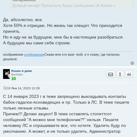
щ
е
Добрый вечер! Прочитала Ааше сообщение об Алене с
н
Достоевского? Сбылось ли будущее? У Вас и Ваших
и
е
знакомых?
Да, абсолютно, все.
Хотя 50% я отрицаю. Но жизнь так хлещет. Что приходится
принять.
Но я иду не за будущем, мне бы в настоящем разобраться.
А будущее мы сами себе строим.
изображение
изображение
Скажи мне кто враг твой, и я скажу, где патроны
дешевле.
Кошка в доме
Отправить лич
Уведомить
Цита
BrnAdm
Сб Янв 14, 2023 12:29
С
о
С 14 января 2023 г в теме запрещено выкладывать контакты
о
бабок-гадалок-ясновидящих и пр. Только в ЛС. В теме пишете
б
щ
только личные отзывы.
е
Причем!!! Делаю акцент! В теме оставлять стопяттсот
н
и
сообщений "А можно мне телефончик?!" нельзя. Пишите
е
человеку ЛС и спрашиваете все, что хотите. Удалять буду по
умолчанию. А может, и не только удалять. Администратор