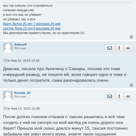
мы так сильны что становиться
сильнее некуда уже
и все что нас не убивает
не убивает нас и все
брату Бетси 25 лет 7 месяцев 24 дня
сестре Дэна 21 год 5 месяцев 24 дня
Мы демократию приветствуем, но не практикуем (с)
SolnceP
Отправить лич
Уведомить
Цита
Ясельки
Пн Янв 16, 2023 15:39
С
о
Девочки, писала про Ангелину с Самары, похоже это тоже
о
очередной развод, не пишите ей, всем говорит одно и тоже и
б
щ
только денег потратите, сама разочаровалась очень
е
н
и
е
Ксения_32
Отправить лич
Уведомить
Цита
Ясельки
Пн Фев 13, 2023 21:38
С
о
После долгих поисков отзывов о таисии решилась я всё таки
о
сходить к ней не смотря на мой взгляд уж очень дорого она
б
щ
берёт! Пришла мой сеанс длился минут 15, таисия постоянно
е
забывала как зовут моего мужа, знаете такое ощущение
н