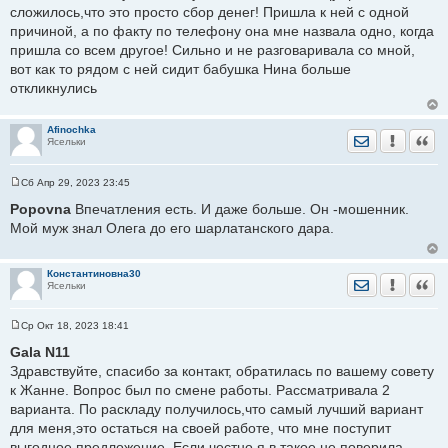
и
сложилось,что это просто сбор денег! Пришла к ней с одной
е
причиной, а по факту по телефону она мне назвала одно, когда
пришла со всем другое! Сильно и не разговаривала со мной,
вот как то рядом с ней сидит бабушка Нина больше
откликнулись
Afinochka
Отправить лич
Уведомить
Цита
Ясельки
Сб Апр 29, 2023 23:45
С
о
Popovna
Впечатления есть. И даже больше. Он -мошенник.
о
Мой муж знал Олега до его шарлатанского дара.
б
щ
е
н
Константиновна30
и
Отправить лич
Уведомить
Цита
Ясельки
е
Ср Окт 18, 2023 18:41
С
о
Gala N11
о
Здравствуйте, спасибо за контакт, обратилась по вашему совету
б
щ
к Жанне. Вопрос был по смене работы. Рассматривала 2
е
варианта. По раскладу получилось,что самый лучший вариант
н
и
для меня,это остаться на своей работе, что мне поступит
е
выгодное предложение. Если честно я в такое не поверила,