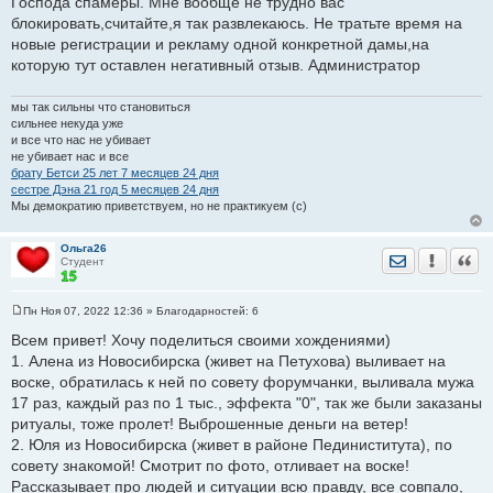
Господа спамеры. Мне вообще не трудно вас
о
блокировать,считайте,я так развлекаюсь. Не тратьте время на
б
щ
новые регистрации и рекламу одной конкретной дамы,на
е
которую тут оставлен негативный отзыв. Администратор
н
и
е
мы так сильны что становиться
сильнее некуда уже
и все что нас не убивает
не убивает нас и все
брату Бетси 25 лет 7 месяцев 24 дня
сестре Дэна 21 год 5 месяцев 24 дня
Мы демократию приветствуем, но не практикуем (с)
Ольга26
Отправить лич
Уведомить
Цита
Студент
Пн Ноя 07, 2022 12:36
» Благодарностей:
6
С
о
Всем привет! Хочу поделиться своими хождениями)
о
1. Алена из Новосибирска (живет на Петухова) выливает на
б
щ
воске, обратилась к ней по совету форумчанки, выливала мужа
е
17 раз, каждый раз по 1 тыс., эффекта "0", так же были заказаны
н
и
ритуалы, тоже пролет! Выброшенные деньги на ветер!
е
2. Юля из Новосибирска (живет в районе Пединиститута), по
совету знакомой! Смотрит по фото, отливает на воске!
Рассказывает про людей и ситуации всю правду, все совпало,