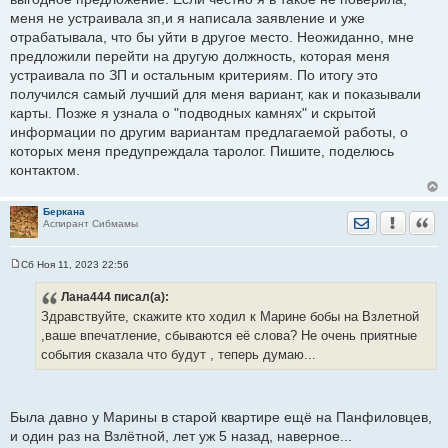
меня не устраивала зп,и я написала заявление и уже
отрабатывала, что бы уйти в другое место. Неожиданно, мне
предложили перейти на другую должность, которая меня
устраивала по ЗП и остальным критериям. По итогу это
получился самый лучший для меня вариант, как и показывали
карты. Позже я узнала о "подводных камнях" и скрытой
информации по другим вариантам предлагаемой работы, о
которых меня предупреждала таролог. Пишите, поделюсь
контактом.
Беркана
Отправить лич
Уведомить
Цита
Аспирант Сибмамы
Сб Ноя 11, 2023 22:56
С
о
Лана444
писал(а):
о
б
Здравствуйте, скажите кто ходил к Марине бобы на Взлетной
щ
е
,ваше впечатление, сбываются её слова? Не очень приятные
н
события сказала что будут , теперь думаю...
и
е
Была давно у Марины в старой квартире ещё на Панфиловцев,
и один раз на Взлётной, лет уж 5 назад, наверное...