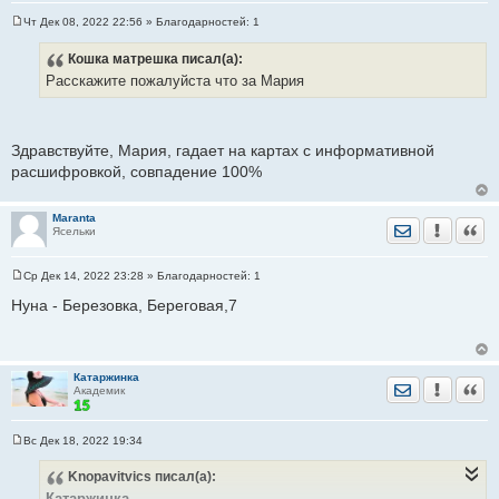
Чт Дек 08, 2022 22:56
» Благодарностей:
1
С
о
Кошка матрешка
писал(а):
о
б
Расскажите пожалуйста что за Мария
щ
е
н
и
е
Здравствуйте, Мария, гадает на картах с информативной
расшифровкой, совпадение 100%
Maranta
Отправить лич
Уведомить
Цита
Ясельки
Ср Дек 14, 2022 23:28
» Благодарностей:
1
С
о
Нуна - Березовка, Береговая,7
о
б
щ
е
н
Катаржинка
и
Отправить лич
Уведомить
Цита
Академик
е
Вс Дек 18, 2022 19:34
С
о
Knopavitvics
писал(а):
о
б
Катаржинка