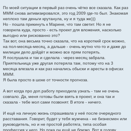
По моей ситуации в первый раз очень чётко все сказала. Как раз
МММ снова активизировался, это год 2009 где-то был. Знакомая
неплохо там деньги крутанула, ну и я туда же)))
Но - пошла прикинуть к Марине, что там светит. Но я не
говорила куда, просто - есть проект для вложения, насколько
выгодно или рискованно это?
Так вот, она весьма точно сказала, что на короткий срок можно,
на пол-месяца-месяц, а дальше - очень мутно что-то и даже до
милиции дело дойдёт и можно все прям потерять.
Я послушала и так и сделала - через месяц забрала.
Приятельница уже другая потеряла там, потому что на 3
месяца влезала и как раз начались обыски и аресты в офисах
МММ.
Я была просто в шоке от точности прогноза.
А вот когда про доп.работу приходила узнать - там не очень
совпало. Да, меня готовы были взять в проект, и она так и
сказала - тебе мол сами позвонят. В итоге - ничего.
И ещё на личную жизнь спрашивала у неё после очередного
расставания. Говорит, будет у тебя мужчина - не бизнесмен или
руководитель, но и не простой работяга, типа особая
профессия у него. Но пока он ещё не близко. Вот я голову