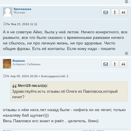
Крохаааааа
Отправить лич
Уведомить
Цита
Ясельки
Пн Янв 15, 2024 11:11
С
о
А я не советую Айко, была у неё летом. Ничего конкретного, все
о
размыто, все что было сказано с временными рамками ничего
б
щ
не сбылось, ни про личную жизнь, ни про здоровье. Чисто
е
общие фразы. Есть её контакты. Если кому надо - пишите.
н
и
е
Беркана
Отправить лич
Уведомить
Цита
Аспирант Сибмамы
Пт Апр 05, 2024 20:30
» Благодарностей:
2
С
о
Merri28
писал(а):
о
б
Здравствуйте,есть отзывы об Олеге из Павловска,который
щ
е
лечит?
н
и
е
отзывы о нём неск.лет назад были - нифига он не лечит, только
нахаляву баб щупает)))
Весь Павловск его знает и ржёт... целитель, блин)