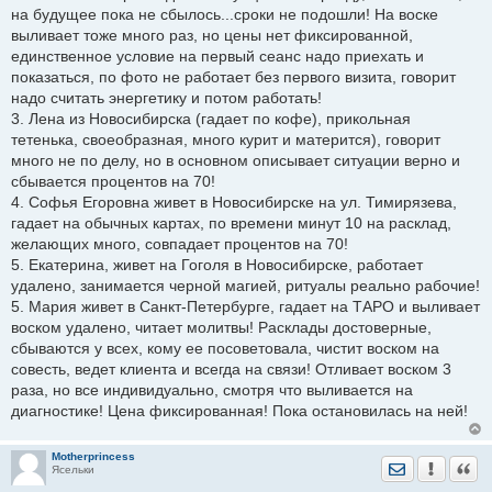
на будущее пока не сбылось...сроки не подошли! На воске
выливает тоже много раз, но цены нет фиксированной,
единственное условие на первый сеанс надо приехать и
показаться, по фото не работает без первого визита, говорит
надо считать энергетику и потом работать!
3. Лена из Новосибирска (гадает по кофе), прикольная
тетенька, своеобразная, много курит и матерится), говорит
много не по делу, но в основном описывает ситуации верно и
сбывается процентов на 70!
4. Софья Егоровна живет в Новосибирске на ул. Тимирязева,
гадает на обычных картах, по времени минут 10 на расклад,
желающих много, совпадает процентов на 70!
5. Екатерина, живет на Гоголя в Новосибирске, работает
удалено, занимается черной магией, ритуалы реально рабочие!
5. Мария живет в Санкт-Петербурге, гадает на ТАРО и выливает
воском удалено, читает молитвы! Расклады достоверные,
сбываются у всех, кому ее посоветовала, чистит воском на
совесть, ведет клиента и всегда на связи! Отливает воском 3
раза, но все индивидуально, смотря что выливается на
диагностике! Цена фиксированная! Пока остановилась на ней!
Motherprincess
Отправить лич
Уведомить
Цита
Ясельки