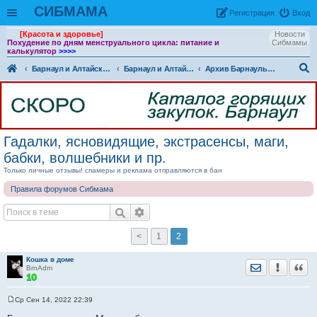
СИБМАМА
Рeгиcтpaция
Вход
[Красота и здоровье]
Новости
Похудение по дням менструального цикла: питание и
Сибмамы
калькулятор
>>>>
Барнаул и Алтайский край
Барнаул и Алтайский край - разговоры обо всем
Архив Барнаульского раздела
ои
ск
Гадалки, ясновидящие, экстрасенсы, маги,
бабки, волшебники и пр.
Только личные отзывы! спамеры и реклама отправляются в бан
Правила форумов Сибмама
<
1
2
Кошка в доме
Отправить лич
Уведомить
Цита
BrnAdm
Ср Сен 14, 2022 22:39
С
о