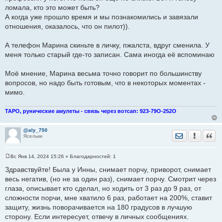
ломала, кто это может быть?
А когда уже прошло время и мы познакомились и завязали
отношения, оказалось, что он пилот)).
А телефон Марина скиньте в личку, пжалста, вдруг сменила. У
меня только старый где-то записан. Сама иногда её вспоминаю
Моё мнение, Марина весьма точно говорит по большинству
вопросов, но надо быть готовым, что в некоторых моментах -
мимо.
ТАРО, рунические амулеты - связь через вотсап: 923-79О-252О
@aly_750
Отправить лич
Уведомить
Цита
Ясельки
Вс Янв 14, 2024 15:26
» Благодарностей:
1
С
о
Здравствуйте! Была у Инны, снимает порчу, приворот, снимает
о
весь негатив, (но не за один раз), снимает порчу. Смотрит через
б
щ
глаза, описывает кто сделал, но ходить от 3 раз до 9 раз, от
е
сложности порчи, мне хватило 6 раз, работает на 200%, ставит
н
и
защиту, жизнь поворачивается на 180 градусов в лучшую
е
сторону. Если интересует, отвечу в личных сообщениях.