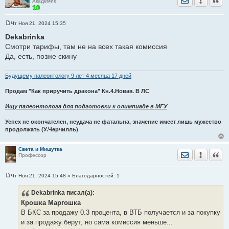
Академик
Чт Ноя 21, 2024 15:35
С
о
Dekabrinka
о
Смотри тарифы, там не на всех такая комиссия
б
щ
Да, есть, позже скину
е
н
и
Будущему палеонтологу 9 лет 4 месяца 17 дней
е
Продам "Как приручить дракона" Кн.4.Новая. В ЛС
Ищу палеонтолога для подготовки к олимпиаде в МГУ
Успех не окончателен, неудача не фатальна, значение имеет лишь мужество
продолжать (У.Черчилль)
Света и Мишутка
Отправить лич
Уведомить
Цита
Профессор
Чт Ноя 21, 2024 15:48
» Благодарностей:
1
С
о
Dekabrinka
писал(а):
о
б
Крошка Маргошка
щ
е
В БКС за продажу 0.3 процента, в ВТБ получается и за покупку
н
и за продажу берут, но сама комиссия меньше...
и