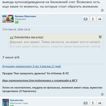
вывода купонов/дивиденов на банковский счет. Возможно есть
еще какие-то моменты, на которые стоит обратить внимание.
Крошка Маргошка
Отправить лич
Уведомить
Цита
Академик
Чт Ноя 21, 2024 14:11
С
о
Dekabrinka
писал(а):
о
б
Девушки, все привет. Темка заглохла, но может кто-то читает)
щ
е
Кто уже давно инвестирует, скажите каким брокерским счетом
н
пользуетесь? Возможно у вас их несколько, какой вам лично
и
е
больше нравится?
У меня втб
Я сейчас рассматриваю счета с точки зрения абонентской
платы, комиссий брокера за покупку/продажу, возможности
Будущему палеонтологу 9 лет 4 месяца 17 дней
вывода купонов/дивиденов на банковский счет. Возможно есть
еще какие-то моменты, на которые стоит обратить внимание.
Продам "Как приручить дракона" Кн.4.Новая. В ЛС
Ищу палеонтолога для подготовки к олимпиаде в МГУ
Успех не окончателен, неудача не фатальна, значение имеет лишь мужество
продолжать (У.Черчилль)
Dekabrinka
Отправить лич
Уведомить
Цита
Школьные годы