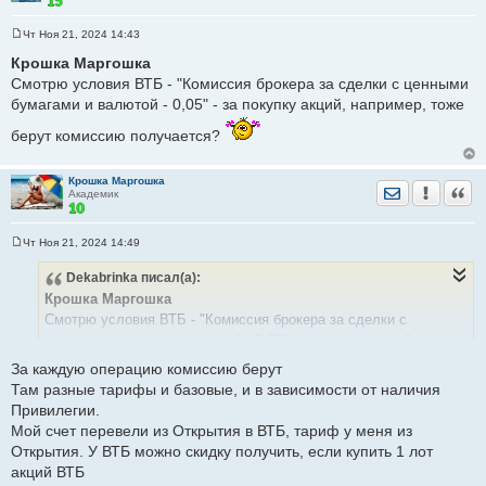
Чт Ноя 21, 2024 14:43
С
о
Крошка Маргошка
о
Смотрю условия ВТБ - "Комиссия брокера за сделки с ценными
б
щ
бумагами и валютой - 0,05" - за покупку акций, например, тоже
е
н
берут комиссию получается?
и
е
Крошка Маргошка
Отправить лич
Уведомить
Цита
Академик
Чт Ноя 21, 2024 14:49
С
о
Dekabrinka
писал(а):
о
б
Крошка Маргошка
щ
е
Смотрю условия ВТБ - "Комиссия брокера за сделки с
н
ценными бумагами и валютой - 0,05" - за покупку акций,
и
е
За каждую операцию комиссию берут
например, тоже берут комиссию получается?
Там разные тарифы и базовые, и в зависимости от наличия
Привилегии.
Мой счет перевели из Открытия в ВТБ, тариф у меня из
Открытия. У ВТБ можно скидку получить, если купить 1 лот
акций ВТБ