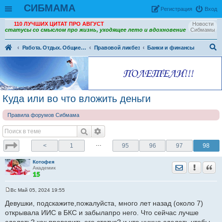
СИБМАМА
Рeгиcтpaция
Вход
110 ЛУЧШИХ ЦИТАТ ПРО АВГУСТ
Новости
статусы со смыслом про жизнь, уходящее лето и вдохновение
Сибмамы
Работа. Отдых. Общие вопросы
Правовой ликбез
Банки и финансы
ои
ск
Куда или во что вложить деньги
Правила форумов Сибмама
…
<
1
95
96
97
98
Котофея
Отправить лич
Уведомить
Цита
Академик
Вс Май 05, 2024 19:55
С
о
Девушки, подскажите,пожалуйста, много лет назад (около 7)
о
открывала ИИС в БКС и забылапро него. Что сейчас лучше
б
щ