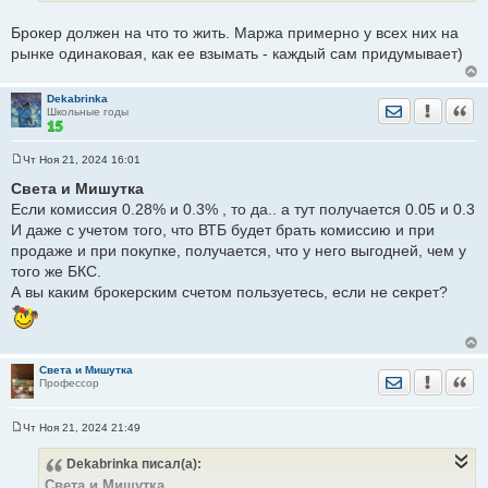
е
Брокер должен на что то жить. Маржа примерно у всех них на
рынке одинаковая, как ее взымать - каждый сам придумывает)
Dekabrinka
Отправить лич
Уведомить
Цита
Школьные годы
Чт Ноя 21, 2024 16:01
С
о
Света и Мишутка
о
Если комиссия 0.28% и 0.3% , то да.. а тут получается 0.05 и 0.3
б
щ
И даже с учетом того, что ВТБ будет брать комиссию и при
е
продаже и при покупке, получается, что у него выгодней, чем у
н
и
того же БКС.
е
А вы каким брокерским счетом пользуетесь, если не секрет?
Света и Мишутка
Отправить лич
Уведомить
Цита
Профессор
Чт Ноя 21, 2024 21:49
С
о
Dekabrinka
писал(а):
о
б
Света и Мишутка