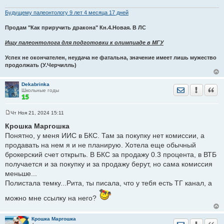
Будущему палеонтологу 9 лет 4 месяца 17 дней
Продам "Как приручить дракона" Кн.4.Новая. В ЛС
Ищу палеонтолога для подготовки к олимпиаде в МГУ
Успех не окончателен, неудача не фатальна, значение имеет лишь мужество
продолжать (У.Черчилль)
Dekabrinka
Отправить лич
Уведомить
Цита
Школьные годы
Чт Ноя 21, 2024 15:11
С
о
Крошка Маргошка
о
Понятно, у меня ИИС в БКС. Там за покупку нет комиссии, а
б
щ
продавать на нем я и не планирую. Хотела еще обычный
е
брокерский счет открыть. В БКС за продажу 0.3 процента, в ВТБ
н
и
получается и за покупку и за продажу берут, но сама комиссия
е
меньше...
Полистала темку...Рита, ты писала, что у тебя есть ТГ канал, а
можно мне ссылку на него?
Крошка Маргошка
Отправить лич
Уведомить
Цита