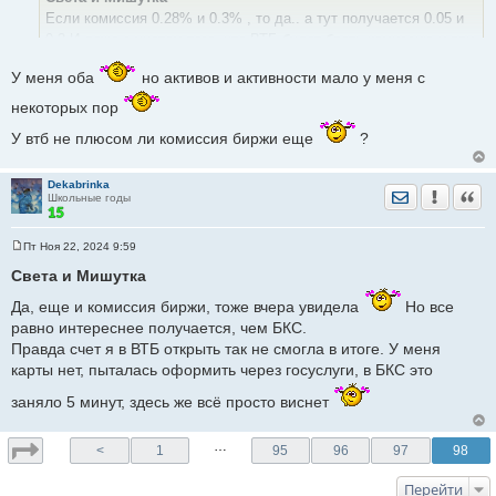
щ
е
Если комиссия 0.28% и 0.3% , то да.. а тут получается 0.05 и
н
0.3 И даже с учетом того, что ВТБ будет брать комиссию и при
и
е
продаже и при покупке, получается, что у него выгодней, чем у
У меня оба
но активов и активности мало у меня с
того же БКС.
А вы каким брокерским счетом пользуетесь, если не секрет?
некоторых пор
У втб не плюсом ли комиссия биржи еще
?
Dekabrinka
Отправить лич
Уведомить
Цита
Школьные годы
Пт Ноя 22, 2024 9:59
С
о
Света и Мишутка
о
б
Да, еще и комиссия биржи, тоже вчера увидела
Но все
щ
е
равно интереснее получается, чем БКС.
н
Правда счет я в ВТБ открыть так не смогла в итоге. У меня
и
е
карты нет, пыталась оформить через госуслуги, в БКС это
заняло 5 минут, здесь же всё просто виснет
…
<
1
95
96
97
98
Перейти