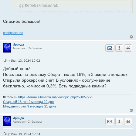
щ
Котофея
писал(а):
е
н
Девушки, подскажите,пожалуйста, много лет назад (около
и
7) открывала ИИС в БКС и забылапро него. Что сейчас
е
Спасибо большое!
лучше сделать? как проверить его статус? и что нужно
сделать,чтобы получить налоговый вычет?
изображение
Позвонить в бкс как минимум))
Иррида
Отправить лич
Уведомить
Цита
Чтобы получить вычет, то внести на иис деньги в этом году.
Аспирант Сибмамы
Право на вычет в таком случае возникнет в 2025.
Чт Июн 13, 2024 19:02
С
о
Добрый день!
о
Повелась на рекламу Сбера - вклад 18%, и 3 акции в подарок.
б
щ
Открыла брокерский счёт. В условиях - обслуживание
е
бесплатно, комиссия 0,3%. Есть подводные камни?
н
и
е
!!! Обмен
https://forum.sibmama.ru/viewtopic.php?t=1057725
Старшей 13 лет 2 месяца 22 дня
Младшей 6 лет 9 месяцев 21 день
Иррида
Отправить лич
Уведомить
Цита
Аспирант Сибмамы
Ср Июн 19, 2024 17:54