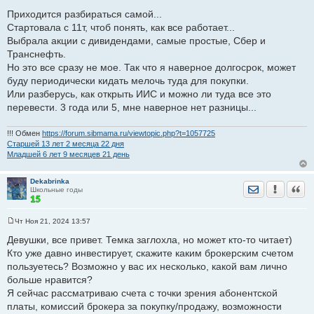
С
о
Приходится разбираться самой...
о
Стартовала с 11т, чтоб понять, как все работает...
б
щ
Выбрала акции с дивидендами, самые простые, Сбер и
е
Транснефть.
н
и
Но это все сразу не мое. Так что я наверное долгосрок, может
е
буду периодически кидать мелочь туда для покупки.
Или разберусь, как открыть ИИС и можно ли туда все это
перевести. 3 года или 5, мне наверное нет разницы...
!!! Обмен
https://forum.sibmama.ru/viewtopic.php?t=1057725
Старшей 13 лет 2 месяца 22 дня
Младшей 6 лет 9 месяцев 21 день
Dekabrinka
Отправить лич
Уведомить
Цита
Школьные годы
Чт Ноя 21, 2024 13:57
С
о
Девушки, все привет. Темка заглохла, но может кто-то читает)
о
Кто уже давно инвестирует, скажите каким брокерским счетом
б
щ
пользуетесь? Возможно у вас их несколько, какой вам лично
е
больше нравится?
н
и
Я сейчас рассматриваю счета с точки зрения абонентской
е
платы, комиссий брокера за покупку/продажу, возможности