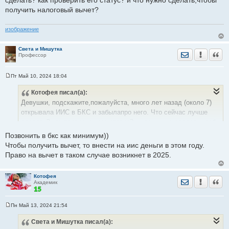
сделать? как проверить его статус? и что нужно сделать,чтобы
е
получить налоговый вычет?
н
и
е
изображение
Света и Мишутка
Отправить лич
Уведомить
Цита
Профессор
Пт Май 10, 2024 18:04
С
о
Котофея
писал(а):
о
б
Девушки, подскажите,пожалуйста, много лет назад (около 7)
щ
е
открывала ИИС в БКС и забылапро него. Что сейчас лучше
н
сделать? как проверить его статус? и что нужно сделать,чтобы
и
е
получить налоговый вычет?
Позвонить в бкс как минимум))
Чтобы получить вычет, то внести на иис деньги в этом году.
Право на вычет в таком случае возникнет в 2025.
Котофея
Отправить лич
Уведомить
Цита
Академик
Пн Май 13, 2024 21:54
С
о
Света и Мишутка
писал(а):
о
б