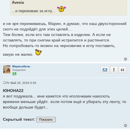
б
Avesia
щ
е
...и переживаю за иглу...
н
и
е
и не зря переживаешь, Марин, я думаю, что наш двухсторонний
скотч не подойдёт для этих целей...
Тем более, если его там оставлять в изделии. А если не
оставлять, то при снятии край истрепится и растянется.
Но попробовать-то можно на черновичке и иглу поставить,
какую не жалко.
Марисабель
Отправить лич
Уведомить
Цита
Академик
Пт Май 20, 2016 0:35
С
о
ЮНОНА22
о
я вот подумала... мне кажется что иголочками наколоть
б
щ
времени меньше уйдёт.. если потом ещё и убирать эту ленту, то
е
вообще дольше будет...
н
и
е
Скрытый текст:
Показать