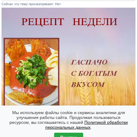
Сейчас эту тему просматривают: Нет
Мы используем файлы cookie и сервисы аналитики для
улучшения работы сайта. Продолжая пользоваться
ресурсом, вы соглашаетесь с нашей
Политикой обработки
Форумы
Часовой пояс: GMT + 7
персональных данных
.
Создано на основе
phpBB
® Forum Software © phpBB Limited