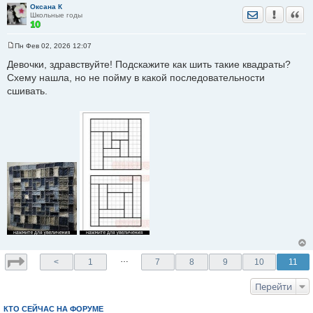
Оксана К
Отправить лич
Уведомить
Цита
Школьные годы
Пн Фев 02, 2026 12:07
С
о
Девочки, здравствуйте! Подскажите как шить такие квадраты?
о
Схему нашла, но не пойму в какой последовательности
б
щ
сшивать.
е
н
и
е
…
<
1
7
8
9
10
11
Перейти
КТО СЕЙЧАС НА ФОРУМЕ