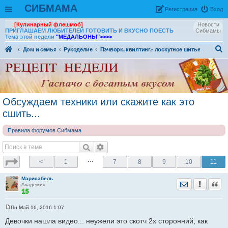
СИБМАМА
Рeгиcтpaция
Вход
[Кулинарный флешмоб]
Новости
ПРИГЛАШАЕМ ЛЮБИТЕЛЕЙ ГОТОВИТЬ И ВКУСНО ПОЕСТЬ
Сибмамы
Тема этой недели
"МЕДАЛЬОНЫ"
>>>>
Дом и семья
Рукоделие
Пэчворк, квилтинг,- лоскутное шитье
ои
ск
Обсуждаем техники или скажите как это
сшить...
Правила форумов Сибмама
…
<
1
7
8
9
10
11
Марисабель
Отправить лич
Уведомить
Цита
Академик
Пн Май 16, 2016 1:07
С
о
Девочки нашла видео... неужели это скотч 2х сторонний, как
о