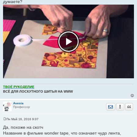
думаете?
б
щ
е
н
и
е
ТВОЁ РУКОДЕЛИЕ
ВСЁ ДЛЯ ЛОСКУТНОГО ШИТЬЯ НА WWW
Avesia
Отправить лич
Уведомить
Цита
Профессор
Пн Май 16, 2016 9:07
С
о
Да, похоже на скотч
о
Название в фильме wonder tape, что означает чудо лента,
б
щ