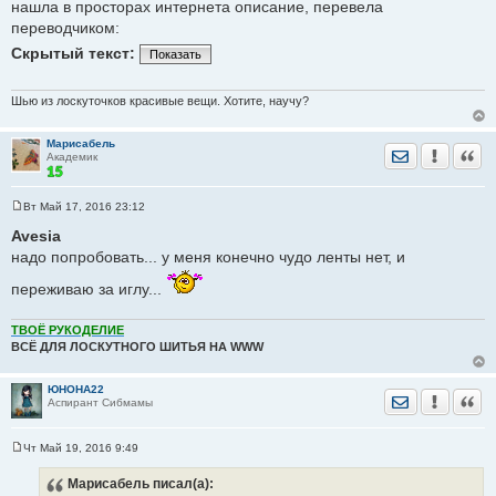
нашла в просторах интернета описание, перевела
е
переводчиком:
н
и
Скрытый текст:
е
Показать
Шью из лоскуточков красивые вещи. Хотите, научу?
Марисабель
Отправить лич
Уведомить
Цита
Академик
Вт Май 17, 2016 23:12
С
о
Avesia
о
надо попробовать... у меня конечно чудо ленты нет, и
б
щ
е
переживаю за иглу...
н
и
е
ТВОЁ РУКОДЕЛИЕ
ВСЁ ДЛЯ ЛОСКУТНОГО ШИТЬЯ НА WWW
ЮНОНА22
Отправить лич
Уведомить
Цита
Аспирант Сибмамы
Чт Май 19, 2016 9:49
С
о
Марисабель
писал(а):
о