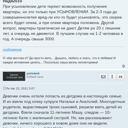
Надя2010
о
При усыновлении дети теряют возможность получения
б
щ
квартиры, но это только при УСЫНОВЛЕНИИ. За 2-3 года до
е
совершеннолетия вряд-ли кто-то будет усыновлять, это скорее
н
и
всего будет опека, а при опеке квартира положена. Другой
е
вопрос, квартиры практически не дают. Детям ро 20 с лишним
лет, а очередь не движется. В лучшем случае на 1-2 человека в
год. А очередь свыше 3000.
изображение
О чём мечтаю я? Да просто жить... Дышать, любить и знать, что я любима! И
каждое мгновение ценить... Поскольку наша жизнь неповторима!
yuristnsk
Отправить лич
Уведомить
Цита
бойкий папа
Пн Авг 23, 2021 5:07
С
о
Девочки очень хотели попасть из детдома в настоящую семью.
о
И их взяли под опеку супруги Наталья и Анатолий. Многодетные
б
щ
родители, вырастившие троих сыновей, решили взять детей из
е
детдома. Взяли сначала 11-летнюю Машу, следом — 10-
н
и
летнюю Катю с маленькой сестрой. Но, как рассказывают
е
девочки, ничего хорошего в новом доме они не видели.