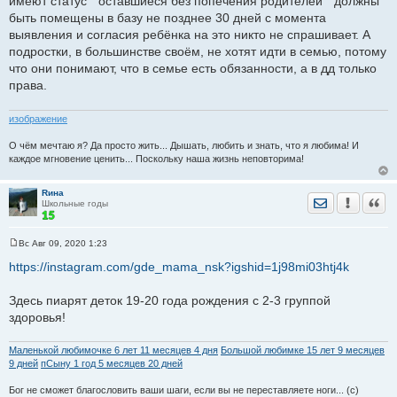
имеют статус " оставшиеся без попечения родителей " должны
б
щ
быть помещены в базу не позднее 30 дней с момента
е
выявления и согласия ребёнка на это никто не спрашивает. А
н
и
подростки, в большинстве своём, не хотят идти в семью, потому
е
что они понимают, что в семье есть обязанности, а в дд только
права.
изображение
О чём мечтаю я? Да просто жить... Дышать, любить и знать, что я любима! И
каждое мгновение ценить... Поскольку наша жизнь неповторима!
Rина
Отправить лич
Уведомить
Цита
Школьные годы
Вс Авг 09, 2020 1:23
С
о
https://instagram.com/gde_mama_nsk?igshid=1j98mi03htj4k
о
б
щ
Здесь пиарят деток 19-20 года рождения с 2-3 группой
е
здоровья!
н
и
е
Маленькой любимочке 6 лет 11 месяцев 4 дня
Большой любимке 15 лет 9 месяцев
9 дней
пСыну 1 год 5 месяцев 20 дней
Бог не сможет благословить ваши шаги, если вы не переставляете ноги... (с)