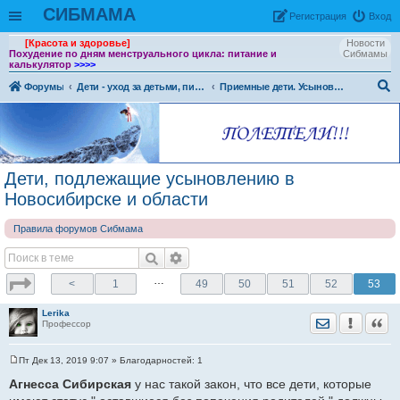
СИБМАМА
Рeгиcтpaция
Вход
[Красота и здоровье]
Новости
Похудение по дням менструального цикла: питание и
Сибмамы
калькулятор
>>>>
Форумы
Дети - уход за детьми, питание и воспитание детей.
Приемные дети. Усыновление. Опека. Патронат.
ои
ск
Дети, подлежащие усыновлению в
Новосибирске и области
Правила форумов Сибмама
…
<
1
49
50
51
52
53
Lerika
Отправить лич
Уведомить
Цита
Профессор
Пт Дек 13, 2019 9:07
» Благодарностей:
1
С
о
Агнесса Сибирская
у нас такой закон, что все дети, которые
о