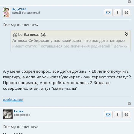
Надя2010
Отправить лич
Уведомить
Цита
самый УЗнаваемый
Чт Апр 08, 2021 23:57
С
о
Lerika
писал(а):
о
б
Агнесса Сибирская
у нас такой закон, что все дети, которые
щ
е
имеют статус " оставшиеся без попечения родителей " должны
н
быть помещены в базу не позднее 30 дней с момента
и
е
выявления и согласия ребёнка на это никто не спрашивает. А
подростки, в большинстве своём, не хотят идти в семью,
потому что они понимают, что в семье есть обязанности, а в
А у меня созрел вопрос, все детки должны к 18 летию получить
дд только права.
квартиру, а если их усыновят/удочерят - они теряют этот статус?
Просто понимать, может ребятам осталось 2-3года до
совершеннолетия, а тут "мамы-папы"
изображение
Lerika
Отправить лич
Уведомить
Цита
Профессор
Пт Апр 09, 2021 18:46
С
о