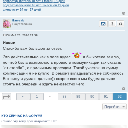
первооткрывателю 18 лет 1 месяц 13 дней
подхватывающему 16 лет 8 месяцев 19 дней
финалисту 14 лет 17 дней
Baursak
Отправить лич
Уведомить
Цита
Подготовишка
Сб Май 23, 2026 21:59
С
о
Инчик
о
Спасибо вам большое за ответ.
б
щ
е
Это действительно как в поле чудес
я бы хотела землю,
н
но чтоб была возможность провести коммуникации так сказать
и
е
"от столба" , с приличным проездом. Такой участок на сумму
компенсации я не куплю. В ремонт вкладываться не собираюсь.
Вот сижу и думаю дальше)) скорее всего мы будем дальше
стоять на очереди и ждать неизвестно чего
…
<
1
88
89
90
91
92
Перейти
КТО СЕЙЧАС НА ФОРУМЕ
Сейчас эту тему просматривают: Нет