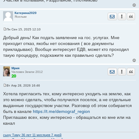
Участки в Колывани, Раздольном, Плотниково
е
н
и
е
Катерина2020
Отправить лич
Уведомить
Цита
Ясельки
Пн Сен 15, 2025 12:10
С
о
Добрый день! Как подать заявление на гос. услугах. Мне
о
приходит отказ, якобы нет основания ( все документы
б
щ
прикладываю). Вообще интересует ЕДВ, может кто проходил
е
такую процедуру, подскажите как правильно сделать?
н
и
е
Мрия
Отправить лич
Уведомить
Цита
Человек Земли 2012
Вт Апр 28, 2026 16:46
С
о
Хотела пригласить тех, кому интересно уходить на землю, как
о
это можно сделать, чтобы получился поселок, а не отдельные
б
щ
выданные государством участки. Разговор об этом собирается
е
быть в канале
н
https://t.me/demograf_region
и
Приглашаю всех, кому интересно - обращаться ко мне или на
е
канал
сыну Тиму 36 лет 11 месяцев 7 дней