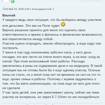
Сб Май 23, 2026 9:49
» Благодарностей:
1
С
о
Baursak
о
У каждого ведь своя ситуация, что бы выбирать между участком
б
щ
или деньгами. Это как на Поле чудес
е
н
Верное решение принять-для меня это оценить свою
и
е
ответственность и время и финансы и физические возможности,
всё переплетается между собой.
Участок нужно огородить, землю облагородить, а еще надо там
построить.
У меня в том году неизлечимо заболел папа, у него дача-
посадки, это все легло на плечи моего мужа, а на мои -уход за
папой. При этом интенсивный темп работы. Расходы
увеличились в разы на содержание дачи и на медицину. В такой
ситуации мы не готовы были бы к еще одному участку. Осенью
папы не стало, но у меня пока нет ни времени ни сил на что то
еще, кроме семьи и работы. Поэтому с мужем задумались о
том, что бы взять компенсацию, но пока еще ни чего для этого
не сделали.
У нас трое детей, они уже заканчивают школу, сейчас им тема
участка не интересна, но через 5-7-10лет он им понадобиться.