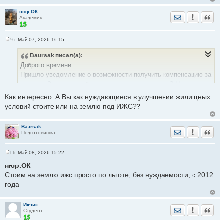
нюр.ОК
Отправить лич
Уведомить
Цита
Академик
Чт Май 07, 2026 16:15
С
о
Baursak
писал(а):
о
б
Доброго времени.
щ
е
Пришло уведомление о возможности получить компенсацию за
н
участок. Здесь кто нибудь получал уже деньгами? Не могу
и
е
понять, можно ли вложить их в имеющуюся ипотеку или
Как интересно. А Вы как нуждающиеся в улучшении жилищных
использовать как первоначальный взнос на покупку квартиры
условий стоите или на землю под ИЖС??
(не дома)
Дозвониться три дня не могу по указанным номерам. А
Baursak
съездить нет возможности
Отправить лич
Уведомить
Цита
Подготовишка
Пт Май 08, 2026 15:22
С
о
нюр.ОК
о
Стоим на землю ижс просто по льготе, без нуждаемости, с 2012
б
щ
года
е
н
и
е
Инчик
Отправить лич
Уведомить
Цита
Студент