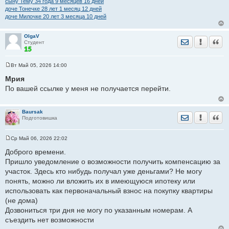
сыну Тему 34 годa 9 месяцев 16 дней
доче Тонечке 28 лет 1 месяц 12 дней
доче Милочке 20 лет 3 месяца 10 дней
OlgaV
Отправить лич
Уведомить
Цита
Студент
Вт Май 05, 2026 14:00
С
о
Мрия
о
По вашей ссылке у меня не получается перейти.
б
щ
е
н
Baursak
и
Отправить лич
Уведомить
Цита
Подготовишка
е
Ср Май 06, 2026 22:02
С
о
Доброго времени.
о
Пришло уведомление о возможности получить компенсацию за
б
щ
участок. Здесь кто нибудь получал уже деньгами? Не могу
е
понять, можно ли вложить их в имеющуюся ипотеку или
н
и
использовать как первоначальный взнос на покупку квартиры
е
(не дома)
Дозвониться три дня не могу по указанным номерам. А
съездить нет возможности