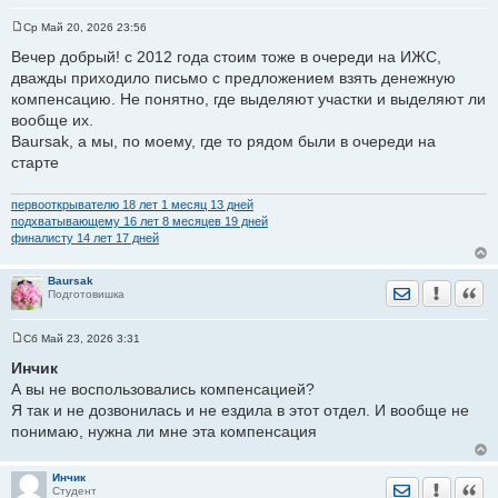
Ср Май 20, 2026 23:56
С
о
Вечер добрый! с 2012 года стоим тоже в очереди на ИЖС,
о
дважды приходило письмо с предложением взять денежную
б
щ
компенсацию. Не понятно, где выделяют участки и выделяют ли
е
вообще их.
н
и
Baursak, а мы, по моему, где то рядом были в очереди на
е
старте
первооткрывателю 18 лет 1 месяц 13 дней
подхватывающему 16 лет 8 месяцев 19 дней
финалисту 14 лет 17 дней
Baursak
Отправить лич
Уведомить
Цита
Подготовишка
Сб Май 23, 2026 3:31
С
о
Инчик
о
А вы не воспользовались компенсацией?
б
щ
Я так и не дозвонилась и не ездила в этот отдел. И вообще не
е
понимаю, нужна ли мне эта компенсация
н
и
е
Инчик
Отправить лич
Уведомить
Цита
Студент