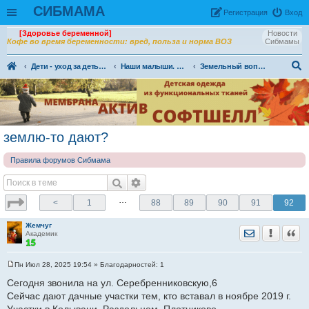
СИБМАМА
Рeгиcтpaция
Вход
[Здоровье беременной]
Новости
Кофе во время беременности: вред, польза и норма ВОЗ
Сибмамы
Дети - уход за детьми, питание и воспитание детей.
Наши малыши. Общение ровесников и соратников
Земельный вопрос
ои
ск
землю-то дают?
Правила форумов Сибмама
…
<
1
88
89
90
91
92
Жемчуг
Отправить лич
Уведомить
Цита
Академик
Пн Июл 28, 2025 19:54
» Благодарностей:
1
С
о
Сегодня звонила на ул. Серебренниковскую,6
о
Сейчас дают дачные участки тем, кто вставал в ноябре 2019 г.
б
щ