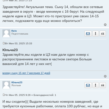
Пт Май 30, 2025 17:25
С
о
Здравствуйте! Актуальная тема. Сыну 14, обошли все сетевые
о
заведения в округе - везде минимум с 16 берут. На следующей
б
щ
неделе идем в ЦЗ. Может кто-то пристроил уже своих 14-15
е
летних, подскажите куда еще можно обратиться?
н
и
е
Keis
Отправить лич
Уведомить
Цита
Подготовишка
Вт Июн 03, 2025 15:33
С
о
Юльча23
о
Здравствуйте,мы ходили в ЦЗ нам дали один номер с
б
щ
распространением листовок в частном секторе.Больше
е
вакансий для 14 лет у них нет(
н
и
е
моему сыну 15 лет 7 месяцев 17 дней
Юльча23
Отправить лич
Уведомить
Цита
Ясельки
Чт Июн 05, 2025 9:26
» Благодарностей:
1
С
о
И мы сходили((( Выдали несколько номеров заведений, где
о
требуются кухонные работники, оплата 100 руб/час, но еще и
б
щ