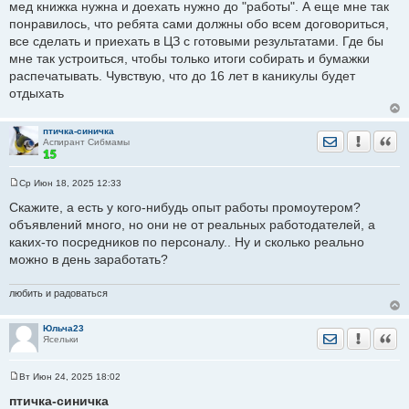
мед книжка нужна и доехать нужно до "работы". А еще мне так
е
понравилось, что ребята сами должны обо всем договориться,
н
и
все сделать и приехать в ЦЗ с готовыми результатами. Где бы
е
мне так устроиться, чтобы только итоги собирать и бумажки
распечатывать. Чувствую, что до 16 лет в каникулы будет
отдыхать
птичка-синичка
Отправить лич
Уведомить
Цита
Аспирант Сибмамы
Ср Июн 18, 2025 12:33
С
о
Скажите, а есть у кого-нибудь опыт работы промоутером?
о
объявлений много, но они не от реальных работодателей, а
б
щ
каких-то посредников по персоналу.. Ну и сколько реально
е
можно в день заработать?
н
и
е
любить и радоваться
Юльча23
Отправить лич
Уведомить
Цита
Ясельки
Вт Июн 24, 2025 18:02
С
о
птичка-синичка
о