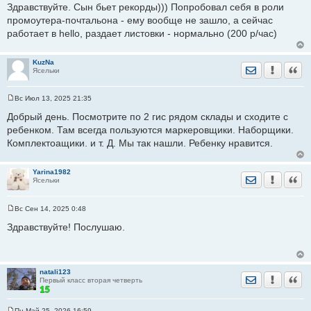
Здравствуйте. Сын бьет рекорды))) Попробовал себя в роли
б
щ
промоутера-почтальона - ему вообще не зашло, а сейчас
е
работает в hello, раздает листовки - нормально (200 р/час)
н
и
е
KuzNa
Отправить лич
Уведомить
Цита
Ясельки
Вс Июл 13, 2025 21:35
С
о
Добрый день. Посмотрите по 2 гис рядом склады и сходите с
о
ребенком. Там всегда пользуются маркеровщики. Наборщики.
б
щ
Комплектоащики. и т. Д. Мы так нашли. Ребенку нравится.
е
н
и
е
Yarina1982
Отправить лич
Уведомить
Цита
Ясельки
Вс Сен 14, 2025 0:48
С
о
Здравствуйте! Послушаю.
о
б
щ
е
н
natali123
и
Отправить лич
Уведомить
Цита
Первый класс вторая четверть
е
Пн Май 25, 2026 16:59