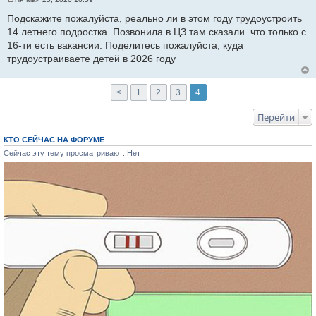
С
о
Подскажите пожалуйста, реально ли в этом году трудоустроить
о
14 летнего подростка. Позвонила в ЦЗ там сказали. что только с
б
щ
16-ти есть вакансии. Поделитесь пожалуйста, куда
е
трудоустраиваете детей в 2026 году
н
и
е
<
1
2
3
4
Перейти
КТО СЕЙЧАС НА ФОРУМЕ
Сейчас эту тему просматривают: Нет