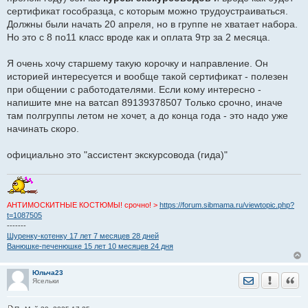
щ
сертификат гособразца, с которым можно трудоустраиваться.
е
Должны были начать 20 апреля, но в группе не хватает набора.
н
и
Но это с 8 по11 класс вроде как и оплата 9тр за 2 месяца.
е
Я очень хочу старшему такую корочку и направление. Он
историей интересуется и вообще такой сертификат - полезен
при общении с работодателями. Если кому интересно -
напишите мне на ватсап 89139378507 Только срочно, иначе
там полгруппы летом не хочет, а до конца года - это надо уже
начинать скоро.
официально это "ассистент экскурсовода (гида)"
АНТИМОСКИТНЫЕ КОСТЮМЫ! срочно! >
https://forum.sibmama.ru/viewtopic.php?
t=1087505
-------
Шуренку-котенку 17 лет 7 месяцев 28 дней
Ванюшке-печенюшке 15 лет 10 месяцев 24 дня
Юльча23
Отправить лич
Уведомить
Цита
Ясельки