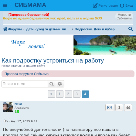
СИБМАМА
Рeгиcтpaция
Вход
[Здоровье беременной]
Новости
Кофе во время беременности: вред, польза и норма ВОЗ
Сибмамы
Форумы
Дети - уход за детьми, питание и воспитание детей.
Подростки. Дети и пубертат
ои
ск
Как подростку устроиться на работу
Новая статья на нашем сайте.
Правила форумов Сибмама
<
1
2
3
4
NataI
Отправить лич
Уведомить
Цита
Академик
Чт Апр 17, 2025 9:31
С
о
По внеучебной деятельности (по навигатору нсо нашла в
о
пролом году) сейчас
курсы экскурсоводов
и вроде как будет
б