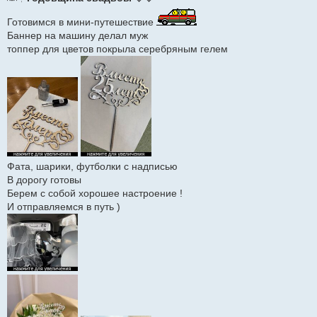
о
б
щ
Готовимся в мини-путешествие
е
Баннер на машину делал муж
н
и
топпер для цветов покрыла серебряным гелем
е
Фата, шарики, футболки с надписью
В дорогу готовы
Берем с собой хорошее настроение !
И отправляемся в путь )