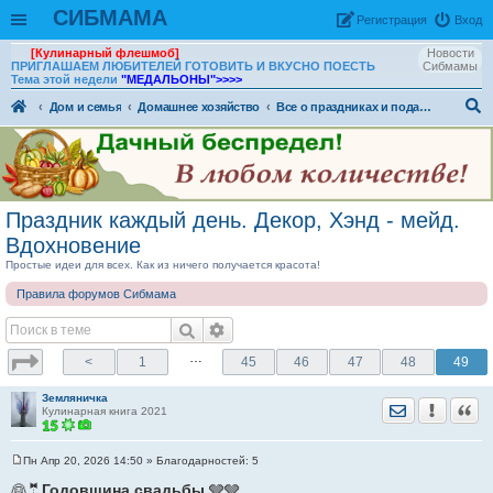
СИБМАМА
Рeгиcтpaция
Вход
[Кулинарный флешмоб]
Новости
ПРИГЛАШАЕМ ЛЮБИТЕЛЕЙ ГОТОВИТЬ И ВКУСНО ПОЕСТЬ
Сибмамы
Тема этой недели
"МЕДАЛЬОНЫ"
>>>>
Дом и семья
Домашнее хозяйство
Все о праздниках и подарках
ои
ск
Праздник каждый день. Декор, Хэнд - мейд.
Вдохновение
Простые идеи для всех. Как из ничего получается красота!
Правила форумов Сибмама
…
<
1
45
46
47
48
49
Земляничка
Отправить лич
Уведомить
Цита
Кулинарная книга 2021
Пн Апр 20, 2026 14:50
» Благодарностей:
5
С
о
👰🤵
Годовщина свадьбы
🩶🩶