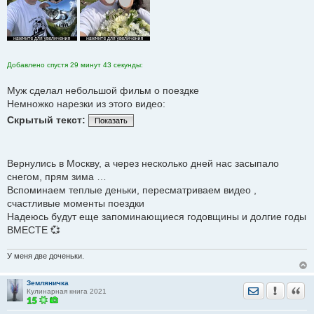
Добавлено спустя 29 минут 43 секунды:
Муж сделал небольшой фильм о поездке
Немножко нарезки из этого видео:
Скрытый текст:
Показать
Вернулись в Москву, а через несколько дней нас засыпало
снегом, прям зима …
Вспоминаем теплые деньки, пересматриваем видео ,
счастливые моменты поездки
Надеюсь будут еще запоминающиеся годовщины и долгие годы
ВМЕСТЕ 💞
У меня две доченьки.
Земляничка
Отправить лич
Уведомить
Цита
Кулинарная книга 2021