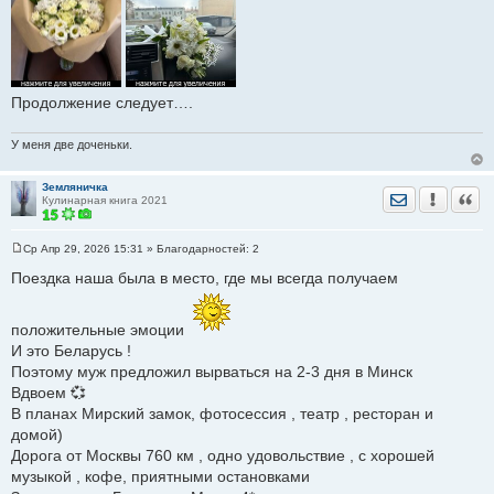
Продолжение следует….
У меня две доченьки.
Земляничка
Отправить лич
Уведомить
Цита
Кулинарная книга 2021
Ср Апр 29, 2026 15:31
» Благодарностей:
2
С
о
Поездка наша была в место, где мы всегда получаем
о
б
щ
е
положительные эмоции
н
И это Беларусь !
и
е
Поэтому муж предложил вырваться на 2-3 дня в Минск
Вдвоем 💞
В планах Мирский замок, фотосессия , театр , ресторан и
домой)
Дорога от Москвы 760 км , одно удовольствие , с хорошей
музыкой , кофе, приятными остановками