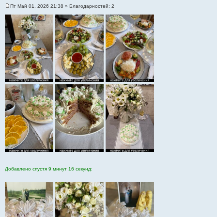
Пт Май 01, 2026 21:38
» Благодарностей:
2
С
о
о
б
щ
е
н
и
е
Добавлено спустя 9 минут 16 секунд: