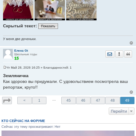
Скрытый текст:
Показать
У меня две доченьки.
Елена Gt
Отправить лич
Уведомить
Цита
Школьные годы
Чт Май 28, 2026 16:25
» Благодарностей:
1
С
о
Земляничка
о
Как здорово вы придумали. С удовольствием посмотрела ваш
б
щ
репортаж, круто!!
е
н
и
…
е
<
1
45
46
47
48
49
Перейти
КТО СЕЙЧАС НА ФОРУМЕ
Сейчас эту тему просматривают: Нет