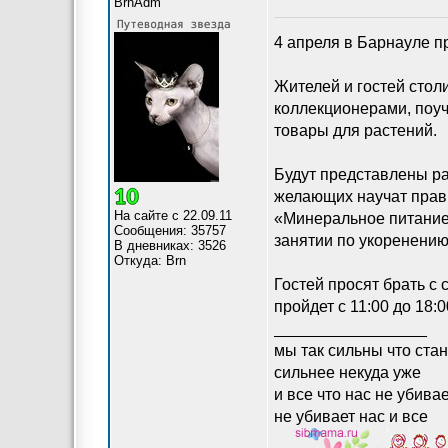
BrnAdm
4 апреля в Барнауле п
Жителей и гостей стол
коллекционерами, поуч
товары для растений.
Будут представлены ра
желающих научат прав
На сайте с 22.09.11
«Минеральное питание 
Сообщения: 35757
занятии по укоренению
В дневниках: 3526
Откуда: Brn
Гостей просят брать с
пройдет с 11:00 до 18:
_________________
мы так сильны что ста
сильнее некуда уже
и все что нас не убива
не убивает нас и все