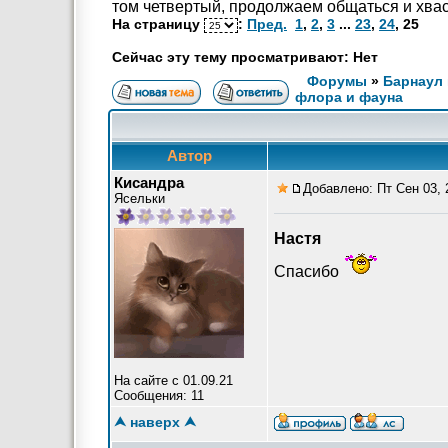
том четвертый, продолжаем общаться и хва
На страницу
:
Пред.
1
,
2
,
3
...
23
,
24
,
25
Сейчас эту тему просматривают: Нет
Форумы
»
Барнаул 
флора и фауна
Автор
Кисандра
Добавлено: Пт Сен 03, 
Ясельки
Настя
Спасибо
На сайте с 01.09.21
Сообщения: 11
⮝ наверх ⮝