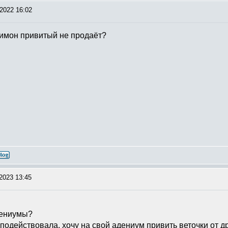
2022 16:02
лимон привитый не продаёт?
2023 13:45
адениумы?
подействовала, хочу на свой адениум привить веточки от др