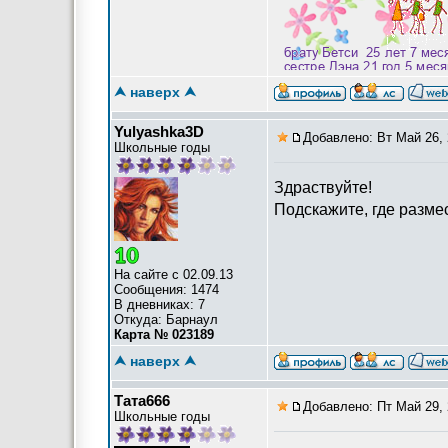
Мы демократию приветс
⮝ наверх ⮝
Yulyashka3D
Добавлено: Вт Май 26, 
Школьные годы
Здраствуйте!
Подскажите, где разме
На сайте с 02.09.13
Сообщения: 1474
В дневниках: 7
Откуда: Барнаул
Карта № 023189
⮝ наверх ⮝
Тата666
Добавлено: Пт Май 29, 
Школьные годы