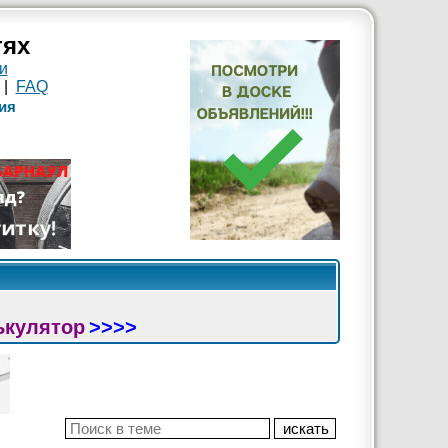
тях
и
|
FAQ
ия
ькулятор
>>>>