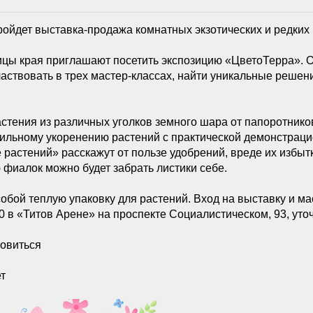
ройдет выставка-продажа комнатных экзотических и редких 
ицы края приглашают посетить экспозицию «ЦветоТерра». 
аствовать в трех мастер-классах, найти уникальные решен
стения из различных уголков земного шара от папоротников
ильному укоренению растений с практической демонстраци
растений» расскажут от пользе удобрений, вреде их избытка
 фиалок можно будет забрать листики себе.
 собой теплую упаковку для растений. Вход на выставку и м
00 в «Титов Арене» на проспекте Социалистическом, 93, ут
новиться
ет