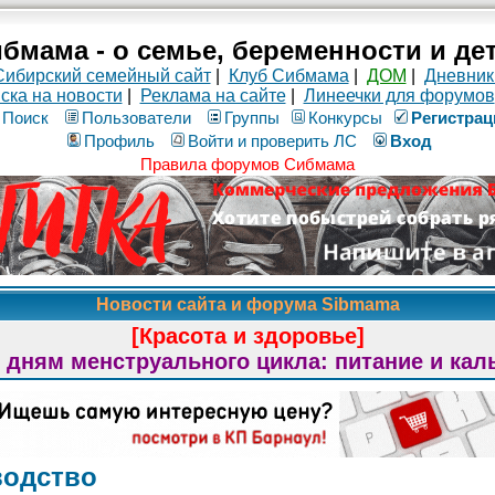
бмама - о семье, беременности и де
Сибирский семейный сайт
|
Клуб Сибмама
|
ДОМ
|
Дневник
ска на новости
|
Реклама на сайте
|
Линеечки для форумов
Поиск
Пользователи
Группы
Конкурсы
Рeгиcтpaц
Профиль
Войти и проверить ЛС
Вход
Правила форумов Сибмама
Новости сайта и форума Sibmama
[Красота и здоровье]
 дням менструального цикла: питание и кал
водство