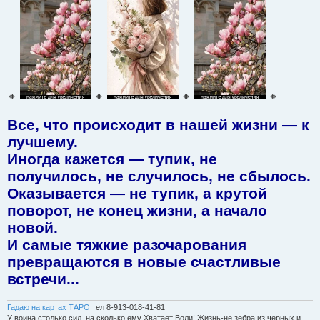
б
щ
е
н
и
е
🔸
🔸
🔸
🔸
Все, что происходит в нашей жизни — к
лучшему.
Иногда кажется — тупик, не
получилось, не случилось, не сбылось.
Оказывается — не тупик, а крутой
поворот, не конец жизни, а начало
новой.
И самые тяжкие разочарования
превращаются в новые счастливые
встречи...
Гадаю на картах ТАРО
тел 8-913-018-41-81
У воина столько сил, на сколько ему Хватает Воли! Жизнь-не зебра из черных и