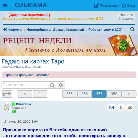
СИБМАМА
Рeгиcтpaция
Вход
[Здоровье беременной]
Новости
Кофе во время беременности: вред, польза и норма ВОЗ
Сибмамы
Форумы
Новосибирская Доска объявлений
Работа и услуги (ДО)
ои
ск
Гадаю на картах Таро
ПОСИДЕЛКИ С ГАДАЛКОЙ.
Правила форумов Сибмама
…
<
1
355
356
357
358
>
Ивановна
Отправить лич
Уведомить
Цита
Академик
Чт Апр 30, 2026 8:04
С
о
Праздники порога (а Белтейн один из таковых)
о
- отличное время для того, чтобы приоткрыть завесу в
б