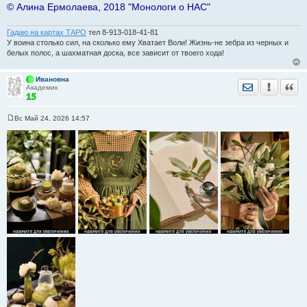
© Алина Ермолаева, 2018 "Монологи о НАС"
Гадаю на картах ТАРО
тел 8-913-018-41-81
У воина столько сил, на сколько ему Хватает Воли! Жизнь-не зебра из черных и
белых полос, а шахматная доска, все зависит от твоего хода!
Ивановна
Отправить лич
Уведомить
Цита
Академик
Вс Май 24, 2026 14:57
С
о
о
б
щ
е
н
и
е