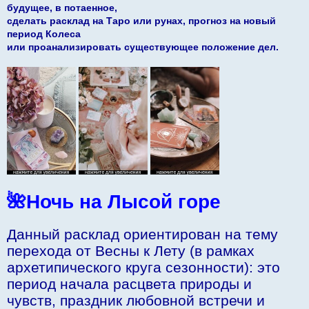
щ
будущее, в потаенное,
е
сделать расклад на Таро или рунах, прогноз на новый
н
и
период Колеса
е
или проанализировать существующее положение дел.
🌺Ночь на Лысой горе
Данный расклад ориентирован на тему
перехода от Весны к Лету (в рамках
архетипического круга сезонности): это
период начала расцвета природы и
чувств, праздник любовной встречи и