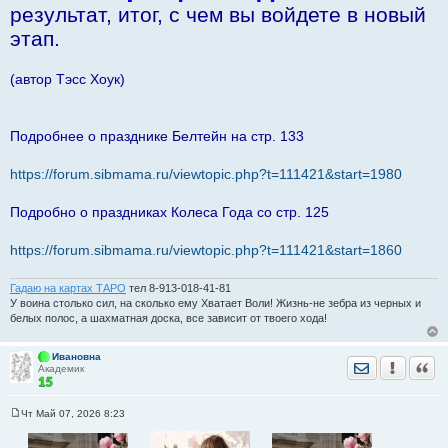
результат, итог, с чем вы войдете в новый
этап.
(автор Тэсс Хоук)
Подробнее о празднике Белтейн на стр. 133
https://forum.sibmama.ru/viewtopic.php?t=111421&start=1980
Подробно о праздниках Колеса Года со стр. 125
https://forum.sibmama.ru/viewtopic.php?t=111421&start=1860
Гадаю на картах ТАРО
тел 8-913-018-41-81
У воина столько сил, на сколько ему Хватает Воли! Жизнь-не зебра из черных и
белых полос, а шахматная доска, все зависит от твоего хода!
Ивановна
Отправить лич
Уведомить
Цита
Академик
Чт Май 07, 2026 8:23
С
о
о