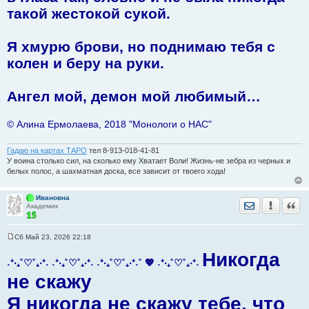
такой жестокой сукой.
Я хмурю брови, но поднимаю тебя с
колен и беру на руки.
Ангел мой, демон мой любимый…
© Алина Ермолаева, 2018 "Монологи о НАС"
Гадаю на картах ТАРО
тел 8-913-018-41-81
У воина столько сил, на сколько ему Хватает Воли! Жизнь-не зебра из черных и
белых полос, а шахматная доска, все зависит от твоего хода!
Ивановна
Отправить лич
Уведомить
Цита
Академик
Сб Май 23, 2026 22:18
С
о
Никогда
о
˖⁺‧₊˚♡˚₊‧⁺˖ ˖⁺‧₊˚♡˚₊‧⁺˖ ˖⁺‧₊˚♡˚₊‧⁺˖˚ 💖 ˖⁺‧₊˚♡˚₊‧⁺˖
б
не скажу
щ
е
н
Я никогда не скажу тебе, что
и