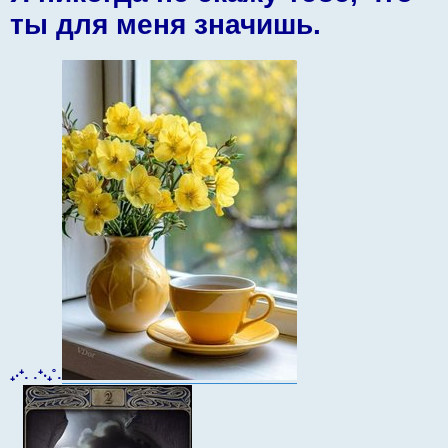
е
ты для меня значишь.
₊‧⁺˖ ˖⁺‧₊˚˖