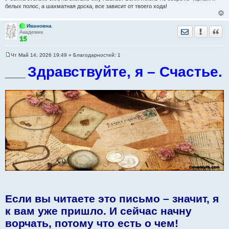
белых полос, а шахматная доска, все зависит от твоего хода!
Ивановна
Отправить лич
Уведомить
Цита
Академик
Чт Май 14, 2026 19:49
» Благодарностей:
1
С
о
Здравствуйте, я – Счастье.
о
_____
б
щ
е
н
и
е
Если вы читаете это письмо – значит, я
к вам уже пришло. И сейчас начну
ворчать, потому что есть о чем!