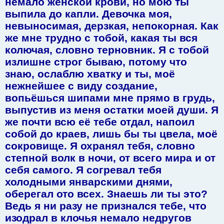
немало женской крови, но мою ты
выпила до капли. Девочка моя,
невыносимая, дерзкая, непокорная. Как
же мне трудно с тобой, какая ты вся
колючая, словно терновник. Я с тобой
излишне строг бываю, потому что
знаю, ослаблю хватку и ты, моё
нежнейшее с виду создание,
вопьёшься шипами мне прямо в грудь,
выпустив из меня остатки моей души. Я
же почти всю её тебе отдал, напоил
собой до краев, лишь бы ты цвела, моё
сокровище. Я охранял тебя, словно
степной волк в ночи, от всего мира и от
себя самого. Я согревал тебя
холодными январскими днями,
оберегал ото всех. Знаешь ли ты это?
Ведь я ни разу не признался тебе, что
изодрал в клочья немало недругов