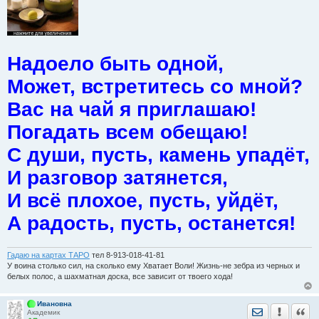
Надоело быть одной,
Может, встретитесь со мной?
Вас на чай я приглашаю!
Погадать всем обещаю!
С души, пусть, камень упадёт,
И разговор затянется,
И всё плохое, пусть, уйдёт,
А радость, пусть, останется!
Гадаю на картах ТАРО
тел 8-913-018-41-81
У воина столько сил, на сколько ему Хватает Воли! Жизнь-не зебра из черных и
белых полос, а шахматная доска, все зависит от твоего хода!
Ивановна
Отправить лич
Уведомить
Цита
Академик