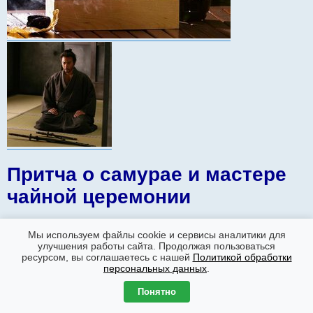
Притча о самурае и мастере
чайной церемонии
Однажды чайный мастер шел по улице
Мы используем файлы cookie и сервисы аналитики для
с большим подносом, уставленным
улучшения работы сайта. Продолжая пользоваться
ресурсом, вы соглашаетесь с нашей
Политикой обработки
чашками и баночками с чаем. Вдруг из
персональных данных
.
небольшого бакалейного магазинчика
Понятно
на улицу вывалился разъяренный