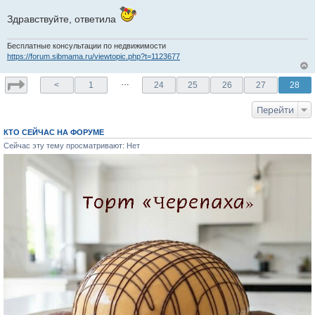
Здравствуйте, ответила
Бесплатные консультации по недвижимости
https://forum.sibmama.ru/viewtopic.php?t=1123677
…
<
1
24
25
26
27
28
Перейти
КТО СЕЙЧАС НА ФОРУМЕ
Сейчас эту тему просматривают: Нет