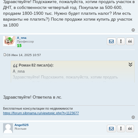
Здравствуйте! Подскажите, пожалуйста, хотим продать участок в
б
щ
ДНТ, в собственности четвертый год. Покупали за 500-600,
е
продаем 1800-1900 тыс. Нужно будет платить налог? Или есть
н
и
варианты не платить?) После продажи хотим купить др участок
е
за 1800
A_nna
Отправить лич
Уведомить
Цита
Профессор
Сб Июн 14, 2025 10:57
С
о
Роман 82
писал(а):
о
б
A_nna
щ
е
Здравствуйте! Подскажите, пожалуйста, хотим продать
н
участок в ДНТ, в собственности четвертый год. Покупали за
и
е
500-600, продаем 1800-1900 тыс. Нужно будет платить налог?
Или есть варианты не платить?) После продажи хотим купить
Здравствуйте! Ответила в лс.
др участок за 1800
Бесплатные консультации по недвижимости
https://forum.sibmama.ru/viewtopic.php?t=1123677
Angel525
Отправить лич
Уведомить
Цита
Ясельки