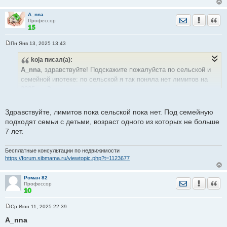
A_nna
Отправить лич
Уведомить
Цита
Профессор
Пн Янв 13, 2025 13:43
С
о
koja
писал(а):
о
б
A_nna
, здравствуйте! Подскажите пожалуйста по сельской и
щ
е
семейной ипотеке: по сельской я так поняла нет лимитов на
н
2025 год?
и
е
Интересует вопрос подходим ли мы под семейную? (Дети 8 и
16 лет). Если подходим есть ли варианты к Вам? Интересует
Здравствуйте, лимитов пока сельской пока нет. Под семейную
дом/дача/коттедж по Краснояровскому шоссе. Спасибо
подходят cемьи с детьми, возраст одного из которых не больше
7 лет.
Бесплатные консультации по недвижимости
https://forum.sibmama.ru/viewtopic.php?t=1123677
Роман 82
Отправить лич
Уведомить
Цита
Профессор
Ср Июн 11, 2025 22:39
С
о
A_nna
о