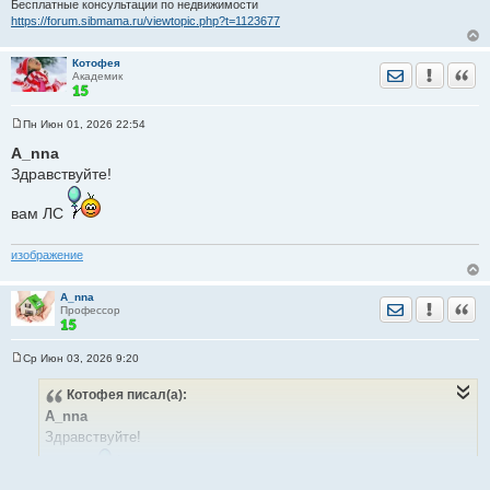
Бесплатные консультации по недвижимости
https://forum.sibmama.ru/viewtopic.php?t=1123677
Котофея
Отправить лич
Уведомить
Цита
Академик
Пн Июн 01, 2026 22:54
С
о
A_nna
о
Здравствуйте!
б
щ
е
вам ЛС
н
и
е
изображение
A_nna
Отправить лич
Уведомить
Цита
Профессор
Ср Июн 03, 2026 9:20
С
о
Котофея
писал(а):
о
б
A_nna
щ
е
Здравствуйте!
н
и
е
вам ЛС