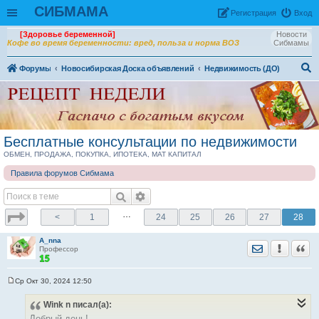
СИБМАМА
Рeгиcтpaция
Вход
[Здоровье беременной]
Новости
Кофе во время беременности: вред, польза и норма ВОЗ
Сибмамы
Форумы
Новосибирская Доска объявлений
Недвижимость (ДО)
ои
ск
Бесплатные консультации по недвижимости
ОБМЕН, ПРОДАЖА, ПОКУПКА, ИПОТЕКА, МАТ КАПИТАЛ
Правила форумов Сибмама
…
<
1
24
25
26
27
28
A_nna
Отправить лич
Уведомить
Цита
Профессор
Ср Окт 30, 2024 12:50
С
о
Wink n
писал(а):
о
б
Добрый день!