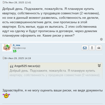
Пн Июл 28, 2025 12:41
С
о
Добрый день. Подскажите, пожалуйста. Я планирую купить
о
квартиру, собственность у продавцов совместная (2 человека),
б
щ
но они в данный момент развелись, собственность не делили,
е
есть несовершеннолетние дети, они прописаны в этой
н
и
квартире. Есть жилье, куда их выписать. 2 этих собственника
е
идут на сделку и будут прописаны в договоре, через домклик
планируем оформить ее. Какие риски у меня?
A_nna
Отправить лич
Уведомить
Цита
Профессор
Вт Июл 29, 2025 14:19
С
о
Angel525
писал(а):
о
б
Добрый день. Подскажите, пожалуйста. Я планирую купить
щ
е
квартиру, собственность у продавцов совместная (2 человека),
н
но они в данный момент развелись, собственность не делили,
и
е
есть несовершеннолетние дети, они прописаны в этой
квартире. Есть жилье, куда их выписать. 2 этих собственника
Здравствуйте, я не могу оценить ваши риски, не видя документы
идут на сделку и будут прописаны в договоре, через домклик
планируем оформить ее. Какие риски у меня?