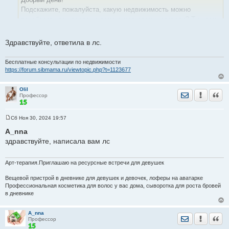
щ
е
Подскажите, пожалуйста, какую недвижимость можно
н
приобрести при продаже дома с маткапом и разводе? Т.е. дом
и
е
120 кв.м., у детей по 9/100, остальное делится между
родителями. Недвижимость с какой площадью можно будет
Здравствуйте, ответила в лс.
приобрести с детьми, которую одобрят в опеке? И если есть
желание взять квартиру в другом городе, то что можно будет
Бесплатные консультации по недвижимости
купить?
https://forum.sibmama.ru/viewtopic.php?t=1123677
Olil
Отправить лич
Уведомить
Цита
Профессор
Сб Ноя 30, 2024 19:57
С
о
A_nna
о
здравствуйте, написала вам лс
б
щ
е
н
Арт-терапия.Приглашаю на ресурсные встречи для девушек
и
е
Вещевой пристрой в дневнике для девушек и девочек, лоферы на аватарке
Профессиональная косметика для волос у вас дома, сыворотка для роста бровей
в дневнике
A_nna
Отправить лич
Уведомить
Цита
Профессор