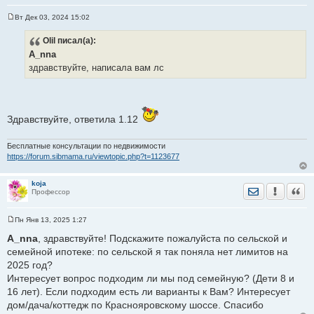
Вт Дек 03, 2024 15:02
С
о
Olil
писал(а):
о
б
A_nna
щ
е
здравствуйте, написала вам лс
н
и
е
Здравствуйте, ответила 1.12
Бесплатные консультации по недвижимости
https://forum.sibmama.ru/viewtopic.php?t=1123677
koja
Отправить лич
Уведомить
Цита
Профессор
Пн Янв 13, 2025 1:27
С
о
A_nna
, здравствуйте! Подскажите пожалуйста по сельской и
о
семейной ипотеке: по сельской я так поняла нет лимитов на
б
щ
2025 год?
е
Интересует вопрос подходим ли мы под семейную? (Дети 8 и
н
и
16 лет). Если подходим есть ли варианты к Вам? Интересует
е
дом/дача/коттедж по Краснояровскому шоссе. Спасибо