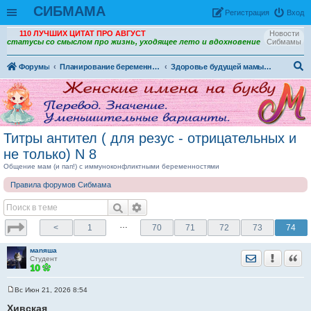
СИБМАМА
Рeгиcтpaция
Вход
110 ЛУЧШИХ ЦИТАТ ПРО АВГУСТ
Новости
статусы со смыслом про жизнь, уходящее лето и вдохновение
Сибмамы
Форумы
Планирование беременности. Беременность и роды.
Здоровье будущей мамы и ребенка
ои
ск
Титры антител ( для резус - отрицательных и
не только) N 8
Общение мам (и пап!) с иммуноконфликтными беременностями
Правила форумов Сибмама
…
<
1
70
71
72
73
74
маnяша
Отправить лич
Уведомить
Цита
Студент
Вс Июн 21, 2026 8:54
С
о
Хивская