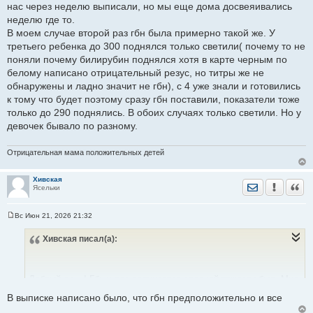
нас через неделю выписали, но мы еще дома досвеяивались
Получается, что конфликт был не сильный и в больницу его
неделю где то.
перевели на неделю просто перестраховывались врачи?
В моем случае второй раз гбн была примерно такой же. У
третьего ребенка до 300 поднялся только светили( почему то не
поняли почему билирубин поднялся хотя в карте черным по
белому написано отрицательный резус, но титры же не
обнаружены и ладно значит не гбн), с 4 уже знали и готовились
к тому что будет поэтому сразу гбн поставили, показатели тоже
только до 290 поднялись. В обоих случаях только светили. Но у
девочек бывало по разному.
Отрицательная мама положительных детей
Хивская
Отправить лич
Уведомить
Цита
Ясельки
Вс Июн 21, 2026 21:32
С
о
Хивская
писал(а):
о
б
щ
е
н
Добрый день! Гбн у вас получается средней тяжести был. Мне
и
е
в выписке так писали, с примерно такими показателями.
В выписке написано было, что гбн предположительно и все
Правда нас через неделю выписали, но мы еще дома