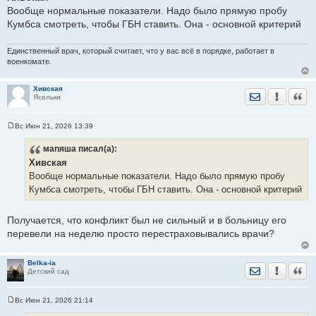
о
Вообще нормальные показатели. Надо было прямую пробу
б
щ
Кумбса смотреть, чтобы ГБН ставить. Она - основной критерий
е
н
и
Единственный врач, который считает, что у вас всё в порядке, работает в
е
военкомате.
Хивская
Отправить лич
Уведомить
Цита
Ясельки
Вс Июн 21, 2026 13:39
С
о
маnяша
писал(а):
о
б
Хивская
щ
е
Вообще нормальные показатели. Надо было прямую пробу
н
Кумбса смотреть, чтобы ГБН ставить. Она - основной критерий
и
е
Получается, что конфликт был не сильный и в больницу его
перевели на неделю просто перестраховывались врачи?
Belka-ia
Отправить лич
Уведомить
Цита
Детский сад
Вс Июн 21, 2026 21:14
С
о