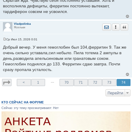
Скрытая жда. Чувствую себя постоянно уставшей. Хоть и
разному.
восполняла дефициты, ферритин постоянно вытекает,
тардиферон совсем не усвоился.
В выписке написано было, что гбн предположительно и
все
Vladpolinka
Отправить лич
Уведомить
Цита
Ясельки
Ср Июл 15, 2026 0:01
Ну это потому что пробу кумбса не делали. У меня так с
С
о
третьим было. Во время беременности антитела не
Добрый вечер. У меня гемоглобин был 104,ферритин 9. Так же
о
обнаруживали. А когда бахнул билирубин после рождения
очень сильно уставала,сил небыло. Пила тотема 2 ампулы в
б
щ
просто под лампы положили. Потом в детскую перевели там
день,разводила апельсиновым или гранатовым соком.
е
тоже светили и все. В следующую беременность антитела
Гемоглобин поднялся до 133. Ферритин сдаю завтра. Почти
н
и
опять не обнаружили, тут я пошла в платную лабораторию и о
сразу пропала усталость.
е
чудо - антитела есть. Конструкция отнекивалась от
результатов пока титр не прыгнул. В роддоме сразу приняли к
…
<
1
70
71
72
73
74
сведению. Поэтому сразу практически в лампу положили ну и
диагноз гбн поставили.
Перейти
КТО СЕЙЧАС НА ФОРУМЕ
Сейчас эту тему просматривают: Нет