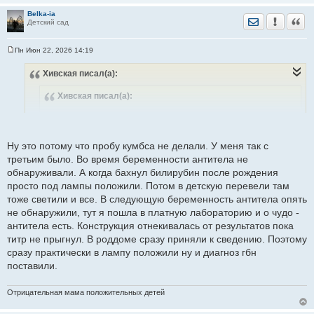
досвеяивались неделю где то.
Belka-ia
В моем случае второй раз гбн была примерно такой же. У
Отправить лич
Уведомить
Цита
Детский сад
третьего ребенка до 300 поднялся только светили( почему то
не поняли почему билирубин поднялся хотя в карте черным по
Пн Июн 22, 2026 14:19
С
белому написано отрицательный резус, но титры же не
о
обнаружены и ладно значит не гбн), с 4 уже знали и готовились
Хивская
писал(а):
о
б
к тому что будет поэтому сразу гбн поставили, показатели
щ
Хивская
писал(а):
тоже только до 290 поднялись. В обоих случаях только
е
н
светили. Но у девочек бывало по разному.
и
е
Добрый день! Гбн у вас получается средней тяжести был.
Ну это потому что пробу кумбса не делали. У меня так с
Мне в выписке так писали, с примерно такими
третьим было. Во время беременности антитела не
показателями. Правда нас через неделю выписали, но мы
обнаруживали. А когда бахнул билирубин после рождения
еще дома досвеяивались неделю где то.
просто под лампы положили. Потом в детскую перевели там
В моем случае второй раз гбн была примерно такой же. У
тоже светили и все. В следующую беременность антитела опять
третьего ребенка до 300 поднялся только светили( почему
не обнаружили, тут я пошла в платную лабораторию и о чудо -
то не поняли почему билирубин поднялся хотя в карте
антитела есть. Конструкция отнекивалась от результатов пока
черным по белому написано отрицательный резус, но
титр не прыгнул. В роддоме сразу приняли к сведению. Поэтому
титры же не обнаружены и ладно значит не гбн), с 4 уже
сразу практически в лампу положили ну и диагноз гбн
знали и готовились к тому что будет поэтому сразу гбн
поставили.
поставили, показатели тоже только до 290 поднялись. В
обоих случаях только светили. Но у девочек бывало по
Отрицательная мама положительных детей
разному.