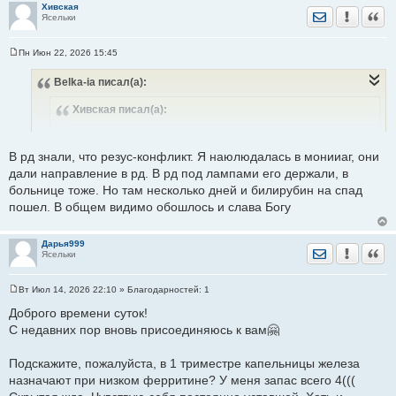
Хивская
Отправить лич
Уведомить
Цита
В выписке написано было, что гбн предположительно и все
Ясельки
Пн Июн 22, 2026 15:45
С
о
Belka-ia
писал(а):
о
б
щ
Хивская
писал(а):
е
н
и
Хивская
писал(а):
е
В рд знали, что резус-конфликт. Я наюлюдалась в монииаг, они
дали направление в рд. В рд под лампами его держали, в
Добрый день! Гбн у вас получается средней тяжести
больнице тоже. Но там несколько дней и билирубин на спад
был. Мне в выписке так писали, с примерно такими
пошел. В общем видимо обошлось и слава Богу
показателями. Правда нас через неделю выписали,
но мы еще дома досвеяивались неделю где то.
Дарья999
Отправить лич
Уведомить
Цита
Ясельки
В моем случае второй раз гбн была примерно такой
же. У третьего ребенка до 300 поднялся только
светили( почему то не поняли почему билирубин
Вт Июл 14, 2026 22:10
» Благодарностей:
1
С
поднялся хотя в карте черным по белому написано
о
Доброго времени суток!
о
отрицательный резус, но титры же не обнаружены и
С недавних пор вновь присоединяюсь к вам🤗
б
ладно значит не гбн), с 4 уже знали и готовились к
щ
е
тому что будет поэтому сразу гбн поставили,
Подскажите, пожалуйста, в 1 триместре капельницы железа
н
показатели тоже только до 290 поднялись. В обоих
и
назначают при низком ферритине? У меня запас всего 4(((
е
случаях только светили. Но у девочек бывало по