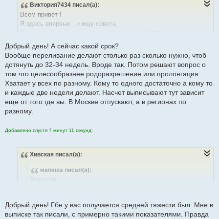
Виктория7434
писал(а):
о
б
Всем привет !
щ
е
Я здесь впервые , и ищу совета.
н
Резус конфликт, антитела на 19 неделе 1:1024, больше
и
е
сказали не сдавать . А делать доплер.
Добрый день! А сейчас какой срок?
В 29 недель делала доплер, и изменились показания сма.
Вообще переливание делают столько раз сколько нужно, чтоб
Поехала в перинатальный , сделали доплер , тяжелая анемия,
дотянуть до 32-34 недель. Вроде так. Потом решают вопрос о
кладут в стационар , на следующий день сделали
том что целесообразнее родоразрешение или пролонгация.
переливание . Все хорошо. 15 сделали снова доплер, анемия
Хватает у всех по разному. Кому то одного достаточно а кому то
средней степени. Пока маниторят , ктг каждый день, доплер
и каждые две недели делают. Насчет выписывают тут зависит
назначили на четверг. И там будут смотреть . Титры снизились
еще от того где вы. В Москве отпускают, а в регионах по
1:256.
разному.
Есть ли вероятность дотянуть до 35-36 недели хотя бы? И
сколько можно эти переливания делать ? Какой в основном
Добавлено спустя 7 минут 11 секунд:
промежуток между переливаниями , т.е насколько его хватает
?
И выписывают ли ? Или держат до родов?
Хивская
писал(а):
Роды 3. 1 ребенок-без антител, 2-34 недели гбн.
маnяша
писал(а):
Иммуноглобулин не вводился
Хивская
Вообще нормальные показатели. Надо было прямую
пробу Кумбса смотреть, чтобы ГБН ставить. Она -
Добрый день! Гбн у вас получается средней тяжести был. Мне в
основной критерий
выписке так писали, с примерно такими показателями. Правда