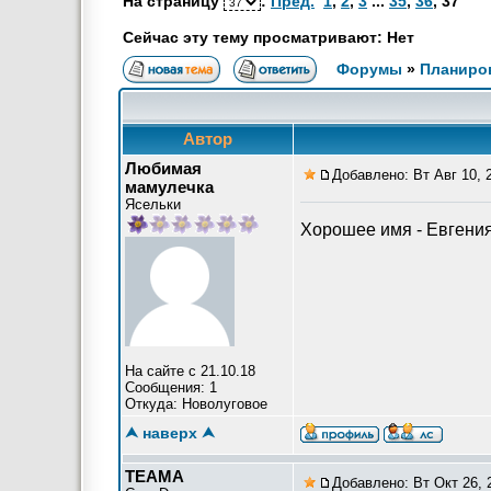
На страницу
:
Пред.
1
,
2
,
3
...
35
,
36
,
37
Сейчас эту тему просматривают: Нет
Форумы
»
Планиров
Автор
Любимая
Добавлено: Вт Авг 10, 
мамулечка
Ясельки
Хорошее имя - Евгения
На сайте с 21.10.18
Сообщения: 1
Откуда: Новолуговое
⮝ наверх ⮝
ТЕАМА
Добавлено: Вт Окт 26, 