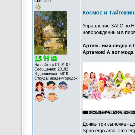
Cum Deo
Космос и Тайгежин
Управление ЗАГС по Н
новорожденным в перв
Артём - имя-лидер в 
Артемов! А вот мода 
На сайте с 01.01.07
Сообщения: 20182
В дневниках: 5619
Откуда: академгородок
_________________
Дочка- три сыночка - д
Spiro ergo amo, amo erg