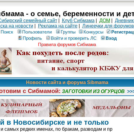
бмама - о семье, беременности и де
Сибирский семейный сайт
|
Клуб Сибмама
|
ДОМ
|
Дневник
ска на новости
|
Реклама на сайте
|
Линеечки для форумов
Поиск
Пользователи
Группы
Конкурсы
Рeгиcтpaц
Профиль
Войти и проверить ЛС
Вход
Правила форумов Сибмама
Новости сайта и форума Sibmama
отовим с Сибмамой:
ЗАГОТОВКИ ИЗ ОГУРЦОВ
>>
й в Новосибирске и не только
и самых редких именах, по бракам, разводам и пр