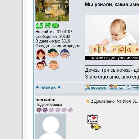
Мы узнали, какие им
На сайте с 01.01.07
Сообщения: 20182
В дневниках: 5619
Откуда: академгородок
_________________
Дочка- три сыночка - д
Spiro ergo amo, amo erg
⮝ наверх ⮝
mercanie
Добавлено: Чт Июл 31, 
Подготовишка