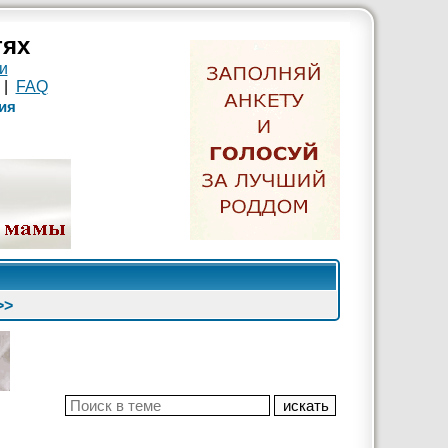
тях
и
|
FAQ
ия
>>