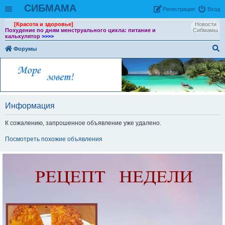
СИБМАМА
Рeгиcтpaция
Вход
[Красота и здоровье]
Новости
Похудение по дням менструального цикла: питание и
Сибмамы
калькулятор
>>>>
Форумы
ои
ск
Информация
К сожалению, запрошенное объявление уже удалено.
Посмотреть похожие объявления