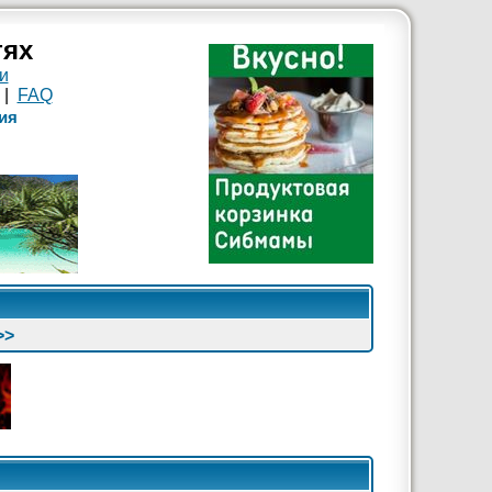
тях
и
|
FAQ
ия
>>