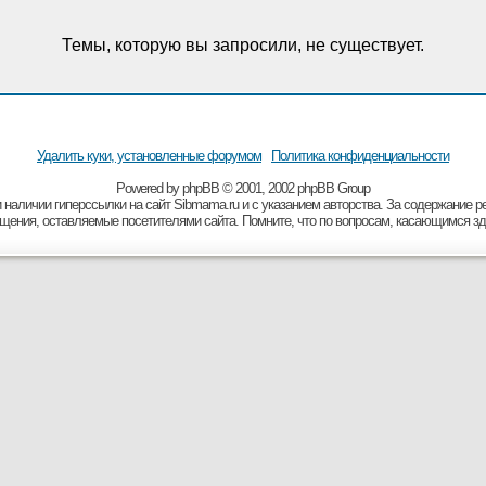
Темы, которую вы запросили, не существует.
Удалить куки, установленные форумом
Политика конфиденциальности
Powered by
рhрВВ
© 2001, 2002 рhрВВ Grоuр
 наличии гиперссылки на сайт Sibmama.ru и с указанием авторства. За содержание 
бщения, оставляемые посетителями сайта. Помните, что по вопросам, касающимся зд