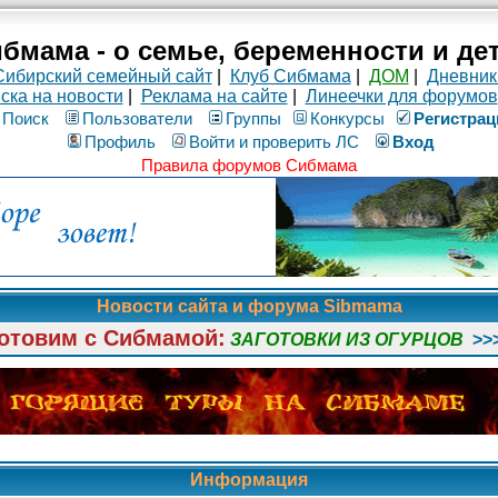
бмама - о семье, беременности и де
Сибирский семейный сайт
|
Клуб Сибмама
|
ДОМ
|
Дневник
ска на новости
|
Реклама на сайте
|
Линеечки для форумов
Поиск
Пользователи
Группы
Конкурсы
Рeгиcтpaц
Профиль
Войти и проверить ЛС
Вход
Правила форумов Сибмама
Новости сайта и форума Sibmama
отовим с Сибмамой:
ЗАГОТОВКИ ИЗ ОГУРЦОВ
>>
Информация