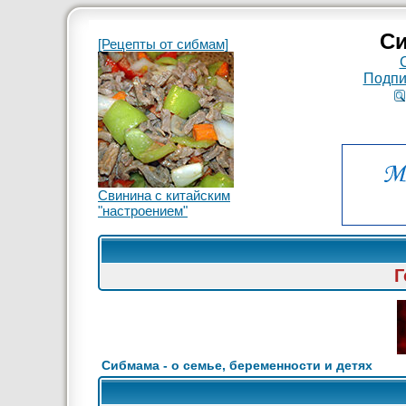
Си
[Рецепты от сибмам]
Подпи
Свинина с китайским
"настроением"
Г
Сибмама - о семье, беременности и детях