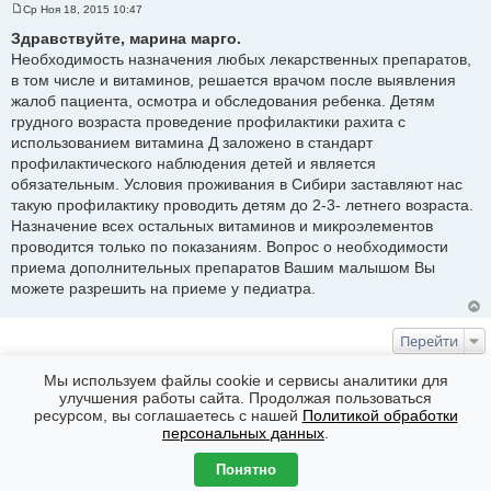
Ср Ноя 18, 2015 10:47
С
о
Здравствуйте, марина марго.
о
Необходимость назначения любых лекарственных препаратов,
б
щ
в том числе и витаминов, решается врачом после выявления
е
жалоб пациента, осмотра и обследования ребенка. Детям
н
и
грудного возраста проведение профилактики рахита с
е
использованием витамина Д заложено в стандарт
профилактического наблюдения детей и является
обязательным. Условия проживания в Сибири заставляют нас
такую профилактику проводить детям до 2-3- летнего возраста.
Назначение всех остальных витаминов и микроэлементов
проводится только по показаниям. Вопрос о необходимости
приема дополнительных препаратов Вашим малышом Вы
можете разрешить на приеме у педиатра.
Перейти
КТО СЕЙЧАС НА ФОРУМЕ
Мы используем файлы cookie и сервисы аналитики для
улучшения работы сайта. Продолжая пользоваться
Сейчас эту тему просматривают: Нет
ресурсом, вы соглашаетесь с нашей
Политикой обработки
Форумы
Часовой пояс: GMT + 7
персональных данных
.
Создано на основе
phpBB
® Forum Software © phpBB Limited
Понятно