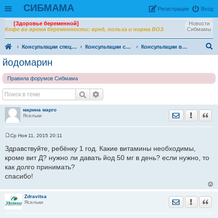
СИБМАМА
Рeгиcтpaция
Вход
[Здоровье беременной]
Новости
Кофе во время беременности: вред, польза и норма ВОЗ
Сибмамы
Консультации специалистов
Консультации специалистов. Архив
Консультации врачей Центров семейной медицины
ои
йодомарин
ск
Правила форумов Сибмама
марина марго
Отправить лич
Уведомить
Цита
Ясельки
Ср Ноя 11, 2015 20:11
С
о
Здравствуйте, ребёнку 1 год. Какие витамины необходимы,
о
кроме вит Д? нужно ли давать йод 50 мг в день? если нужно, то
б
щ
как долго принимать?
е
спасибо!
н
и
е
Zdravitsa
Отправить лич
Уведомить
Цита
Ясельки