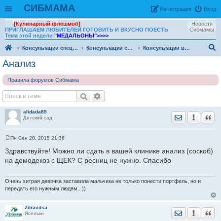
СИБМАМА
Рeгиcтpaция
Вход
[Кулинарный флешмоб]
Новости
ПРИГЛАШАЕМ ЛЮБИТЕЛЕЙ ГОТОВИТЬ И ВКУСНО ПОЕСТЬ
Сибмамы
Тема этой недели
"МЕДАЛЬОНЫ"
>>>>
Консультации специалистов
Консультации специалистов. Архив
Консультации врачей Центров семейной медицины
ои
Анализ
ск
Правила форумов Сибмама
alidada85
Отправить лич
Уведомить
Цита
Детский сад
Пн Сен 28, 2015 21:36
С
о
Здравствуйте! Можно ли сдать в вашей клинике анализ (соскоб)
о
на демодекоз с ЩЕК? С ресниц не нужно. Спасибо
б
щ
е
н
Очень хитрая девочка заставила мальчика не только понести портфель, но и
и
передать его нужным людям...))
е
Zdravitsa
Отправить лич
Уведомить
Цита
Ясельки