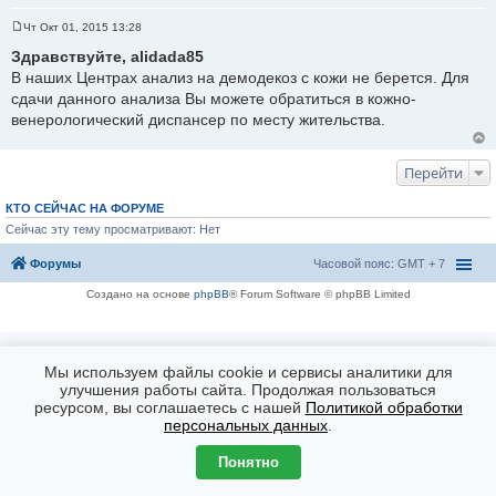
Чт Окт 01, 2015 13:28
С
о
Здравствуйте, alidada85
о
В наших Центрах анализ на демодекоз с кожи не берется. Для
б
щ
сдачи данного анализа Вы можете обратиться в кожно-
е
венерологический диспансер по месту жительства.
н
и
е
Перейти
КТО СЕЙЧАС НА ФОРУМЕ
Сейчас эту тему просматривают: Нет
Форумы
Часовой пояс: GMT + 7
Создано на основе
phpBB
® Forum Software © phpBB Limited
Мы используем файлы cookie и сервисы аналитики для
улучшения работы сайта. Продолжая пользоваться
ресурсом, вы соглашаетесь с нашей
Политикой обработки
персональных данных
.
Понятно