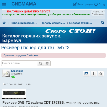
СИБМАМА
Рeгиcтpaция
Вход
110 ЛУЧШИХ ЦИТАТ ПРО АВГУСТ
Новости
статусы со смыслом про жизнь, уходящее лето и вдохновение
Сибмамы
Новосибирская Доска объявлений
Товары для дома и семьи. (ДО)
Бытовая техника, компьютеры и телефоны (ДО)
ои
ск
Ресивер (тюнер для тв) Dvb-t2
Правила форумов Сибмама
Каролiнка
Отправить лич
Уведомить
Цита
Академик
Сб Окт 16, 2021 11:30
С
о
о
б
щ
е
Ресивер DVB-T2 cadena CDT-1753SB
, купили поторопились,
н
оказалось нам не нужен.
и