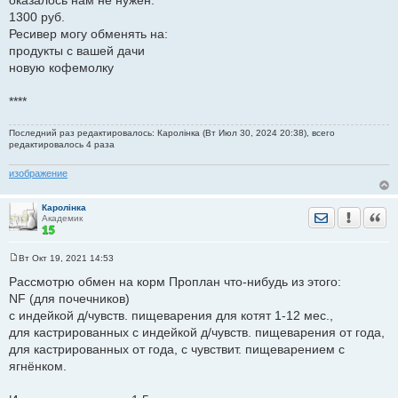
е
1300 руб.
Ресивер могу обменять на:
продукты с вашей дачи
новую кофемолку
****
Последний раз редактировалось: Каролiнка (Вт Июл 30, 2024 20:38), всего
редактировалось 4 раза
изображение
Каролiнка
Отправить лич
Уведомить
Цита
Академик
Вт Окт 19, 2021 14:53
С
о
Рассмотрю обмен на корм Проплан что-нибудь из этого:
о
NF (для почечников)
б
щ
с индейкой д/чувств. пищеварения для котят 1-12 мес.,
е
для кастрированных с индейкой д/чувств. пищеварения от года,
н
и
для кастрированных от года, с чувствит. пищеварением с
е
ягнёнком.