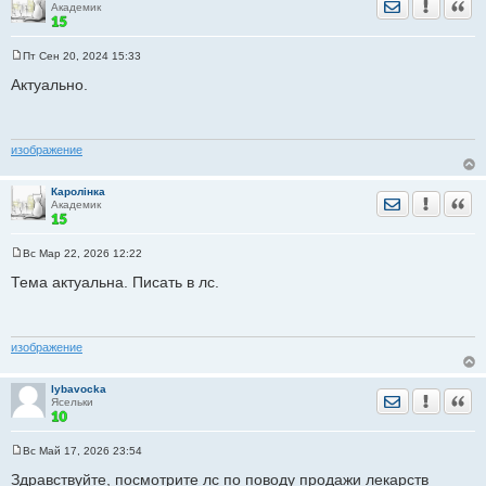
Отправить лич
Уведомить
Цита
Академик
Пт Сен 20, 2024 15:33
С
о
Актуально.
о
б
щ
е
н
изображение
и
е
Каролiнка
Отправить лич
Уведомить
Цита
Академик
Вс Мар 22, 2026 12:22
С
о
Тема актуальна. Писать в лс.
о
б
щ
е
н
изображение
и
е
lybavocka
Отправить лич
Уведомить
Цита
Ясельки
Вс Май 17, 2026 23:54
С
о
Здравствуйте, посмотрите лс по поводу продажи лекарств